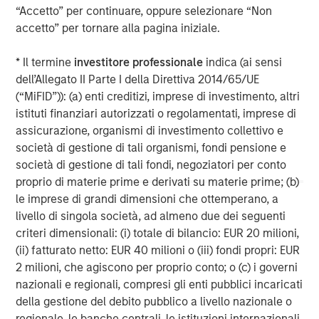
“Accetto” per continuare, oppure selezionare “Non
Morgan Stanley Capital Partners manages a middle-
accetto” per tornare alla pagina iniziale.
market private equity platform with a strong focus on
value creation. The team has invested capital in a broad
* Il termine
investitore professionale
indica (ai sensi
spectrum of industries for over two decades.
dell’Allegato II Parte I della Direttiva 2014/65/UE
(“MiFID”)): (a) enti creditizi, imprese di investimento, altri
istituti finanziari autorizzati o regolamentati, imprese di
MSIM Spokesperson
assicurazione, organismi di investimento collettivo e
società di gestione di tali organismi, fondi pensione e
società di gestione di tali fondi, negoziatori per conto
proprio di materie prime e derivati su materie prime; (b)
le imprese di grandi dimensioni che ottemperano, a
David N. Miller
livello di singola società, ad almeno due dei seguenti
Managing Director
criteri dimensionali: (i) totale di bilancio: EUR 20 milioni,
(ii) fatturato netto: EUR 40 milioni o (iii) fondi propri: EUR
2 milioni, che agiscono per proprio conto; o (c) i governi
nazionali e regionali, compresi gli enti pubblici incaricati
Aaron Sack
della gestione del debito pubblico a livello nazionale o
Managing Director
regionale, le banche centrali, le istituzioni internazionali