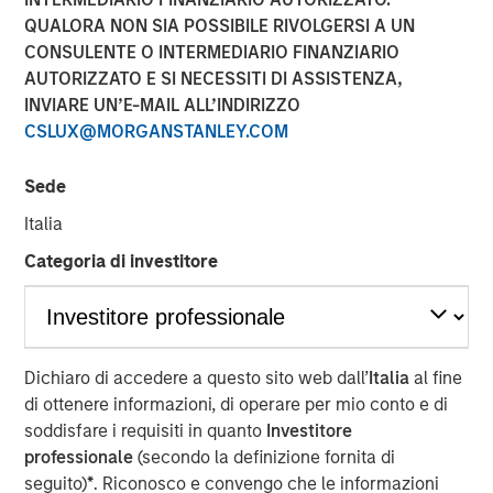
QUALORA NON SIA POSSIBILE RIVOLGERSI A UN
CONSULENTE O INTERMEDIARIO FINANZIARIO
NEW YORK, NY— October 29, 2020 11:00 AM EDT
AUTORIZZATO E SI NECESSITI DI ASSISTENZA,
INVIARE UN’E-MAIL ALL’INDIRIZZO
Investment funds managed by Morgan Stanley Capital
CSLUX@MORGANSTANLEY.COM
Partners (“MSCP”), a Private Equity team within Morgan
Stanley Investment Management, announced today that
Sede
they have completed an investment in US HealthConnect
(“USHC” or the “Company”). MSCP is partnering with the
Italia
current management team led by Frank Russomano, who
Categoria di investitore
will remain President and CEO and continue to drive
platform expansion during the investment.
USHC is a pioneering digital platform providing pharma-
sponsored continuing medical education and promotional
Dichiaro di accedere a questo sito web dall’
Italia
al fine
education to healthcare providers. Founded in 1999, the
di ottenere informazioni, di operare per mio conto e di
Company has evolved into an industry leader in digital
soddisfare i requisiti in quanto
Investitore
medical education focusing on diversified areas such as
professionale
(secondo la definizione fornita di
oncology, cardiology, and women’s health. USHC uses its
seguito)
*
. Riconosco e convengo che le informazioni