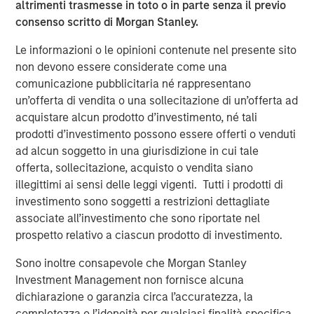
altrimenti trasmesse in toto o in parte senza il previo
supporting founders in platform expansion makes this an
consenso scritto di Morgan Stanley.
ideal partnership. Together we can meet the increasing
demand for USHC’s capabilities and drive value to clients
Le informazioni o le opinioni contenute nel presente sito
through our award-winning digital solutions. Our entire
non devono essere considerate come una
management team is excited to work together to expand
comunicazione pubblicitaria né rappresentano
the reach of our differentiated platform.”
un’offerta di vendita o una sollecitazione di un’offerta ad
acquistare alcun prodotto d’investimento, né tali
About Morgan Stanley Capital Partners
prodotti d’investimento possono essere offerti o venduti
ad alcun soggetto in una giurisdizione in cui tale
Morgan Stanley Capital Partners, the middle-market
offerta, sollecitazione, acquisto o vendita siano
focused private equity business of Morgan Stanley
illegittimi ai sensi delle leggi vigenti. Tutti i prodotti di
Investment Management, has invested capital in a broad
investimento sono soggetti a restrizioni dettagliate
spectrum of industries for over two decades. Morgan
associate all’investimento che sono riportate nel
Stanley Capital Partners focuses on privately negotiated
prospetto relativo a ciascun prodotto di investimento.
equity and equity-related investments in North America
and seeks to create value in portfolio companies
Sono inoltre consapevole che Morgan Stanley
primarily through operational improvement. For further
Investment Management non fornisce alcuna
information about Morgan Stanley Capital Partners,
dichiarazione o garanzia circa l’accuratezza, la
please
completezza o l’idoneità per qualsiasi finalità specifica