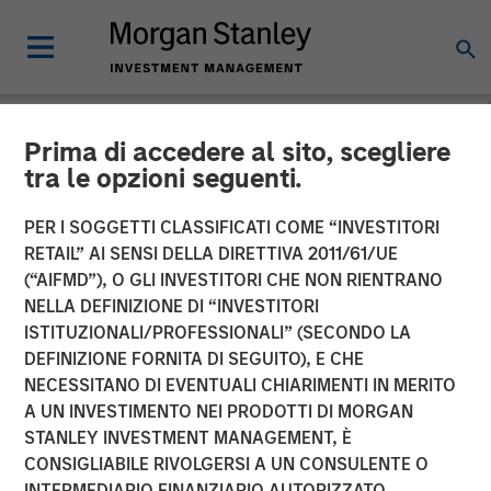
Prima di accedere al sito, scegliere
NEWSROOM
tra le opzioni seguenti.
Morgan Stanley Capital
PER I SOGGETTI CLASSIFICATI COME “INVESTITORI
Partners Completes
RETAIL” AI SENSI DELLA DIRETTIVA 2011/61/UE
(“AIFMD”), O GLI INVESTITORI CHE NON RIENTRANO
Investment in US
NELLA DEFINIZIONE DI “INVESTITORI
ISTITUZIONALI/PROFESSIONALI” (SECONDO LA
HealthConnect
DEFINIZIONE FORNITA DI SEGUITO), E CHE
NECESSITANO DI EVENTUALI CHIARIMENTI IN MERITO
A UN INVESTIMENTO NEI PRODOTTI DI MORGAN
29 OTTOBRE 2020
STANLEY INVESTMENT MANAGEMENT, È
CONSIGLIABILE RIVOLGERSI A UN CONSULENTE O
INTERMEDIARIO FINANZIARIO AUTORIZZATO.