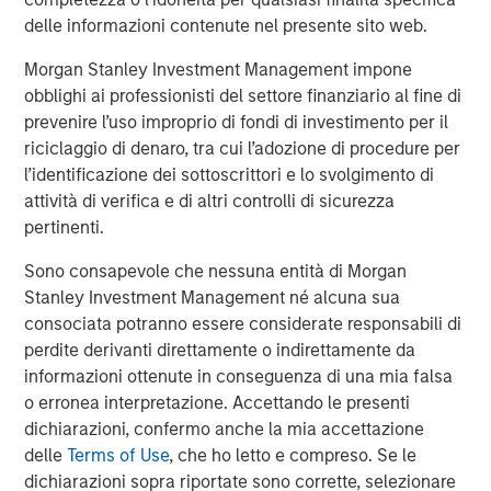
visit:
www.morganstanley.com/im/capitalpartners
.
delle informazioni contenute nel presente sito web.
About US HealthConnect
Morgan Stanley Investment Management impone
obblighi ai professionisti del settore finanziario al fine di
US HealthConnect (USHC) is the worldwide leader in
prevenire l’uso improprio di fondi di investimento per il
digital education strategies and engagement data
riciclaggio di denaro, tra cui l’adozione di procedure per
solutions for pharmaceutical, biotech, diagnostic, and
l’identificazione dei sottoscrittori e lo svolgimento di
device companies. Its award-winning platforms drive
attività di verifica e di altri controlli di sicurezza
value to healthcare professionals through education
pertinenti.
strategies designed to improve the practice of medicine
and to clients through data-driven analytics on platform
Sono consapevole che nessuna entità di Morgan
engagements. USHC companies include ReachMD, Global
Stanley Investment Management né alcuna sua
Learning Collaborative, Prova Education, Omnia
consociata potranno essere considerate responsabili di
Education, Medtelligence, Kynectiv, Winding River
perdite derivanti direttamente o indirettamente da
Productions, Connect Healthcare Communications, and
informazioni ottenute in conseguenza di una mia falsa
AGILE. For more information, please
o erronea interpretazione. Accettando le presenti
visit
www.ushealthconnect.com
.
dichiarazioni, confermo anche la mia accettazione
delle
Terms of Use
, che ho letto e compreso. Se le
Morgan Stanley Capital Partners
dichiarazioni sopra riportate sono corrette, selezionare