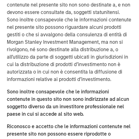
unique, data-driven strategic and consultative approach
contenute nel presente sito non sono destinate a, e non
to help pharmaceutical clients meet the information
devono essere consultate da, soggetti statunitensi.
needs of healthcare providers. USHC represents a
Sono inoltre consapevole che le informazioni contenute
continuation of MSCP’s focus on high-growth, founder-
nel presente sito possono riguardare alcuni prodotti
owned companies.
gestiti o che si avvalgono della consulenza di entità di
Morgan Stanley Investment Management, ma non si
Steve Rodgers, Managing Director of Morgan Stanley
rivolgono, né sono destinate alla distribuzione a, o
Capital Partners, said, “We are delighted to be partnering
all’utilizzo da parte di soggetti ubicati in giurisdizioni in
with USHC’s talented management team led by Frank.
cui la distribuzione di prodotti d’investimento non è
The Company has distinguished itself with a best-in-
autorizzata o in cui non è consentita la diffusione di
class approach to providing healthcare providers with
informazioni relative ai prodotti d’investimento.
unique learning platforms and personalized education
experiences. We look forward to building on its success
Sono inoltre consapevole che le informazioni
delivering targeted engagement not possible in traditional
contenute in questo sito non sono indirizzate ad alcun
marketing channels.”
soggetto diverso da un investitore professionale nel
paese in cui si accede al sito web.
Frank Russomano, Chief Executive Officer of US Health
Connect, said: “We are pleased to pursue the next growth
Riconosco e accetto che le informazioni contenute nel
phase for USHC with Morgan Stanley Capital Partners.
presente sito non possono essere riprodotte o
Morgan Stanley’s deep industry knowledge and history of