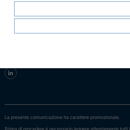
Morgan Stan
Morgan Stan
La presente comunicazione ha carattere promozionale.
Prima di procedere è necessario leggere attentamente tutti i 