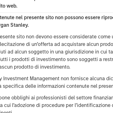
 highly experienced management team
 sito web.
essful completion of six acquisitions
ition was most recently recognized by
enute nel presente sito non possono essere riprod
own Award, rewarding IT solutions
rgan Stanley.
the highest-level of certifications from
 presente sito non devono essere considerate come
lecitazione di un’offerta ad acquistare alcun prodot
AIP Private Markets Secondaries
ti ad alcun soggetto in una giurisdizione in cui tal
ith RunTide Capital and the talented
 Tutti i prodotti di investimento sono soggetti a res
ces company that continues to provide
ciascun prodotto di investimento.
p customer base. The RunTide team has
nd building companies in the
 Investment Management non fornisce alcuna dichi
 to their continued success with
tà specifica delle informazioni contenute nel prese
bblighi ai professionisti del settore finanziario 
 stated: “RunTide has a long-standing
ra cui l’adozione di procedure per l’identificazione d
ment Management, and we are delighted
eam to continue to aggressively grow
inenti.