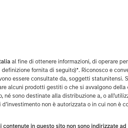
0 AM EST
nley AIP Private Markets Secondaries
 Stanley Investment Management,
d an investment in Axispoint
talia
al fine di ottenere informazioni, di operare per
the “Company”) through a
 definizione fornita di seguito)
*
. Riconosco e conv
ith RunTide Capital (“RunTide” or the
vono essere consultate da, soggetti statunitensi. 
re alcuni prodotti gestiti o che si avvalgono della
 managed services provider focused on
é sono destinate alla distribuzione a, o all’utilizz
he digital transformation of their
ti d’investimento non è autorizzata o in cui non è c
le of IT services, from collaborative-
mplementation, optimization and
ustomers. Led by founder Frank
 contenute in questo sito non sono indirizzate ad