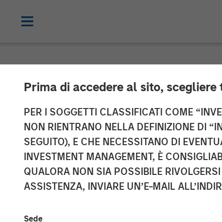
NEWSROOM
Prima di accedere al sito, scegliere 
Morgan Stanley
PER I SOGGETTI CLASSIFICATI COME “INVES
NON RIENTRANO NELLA DEFINIZIONE DI “I
Completes Inv
SEGUITO), E CHE NECESSITANO DI EVENTU
INVESTMENT MANAGEMENT, È CONSIGLIABI
in Axispoint T
QUALORA NON SIA POSSIBILE RIVOLGERSI 
ASSISTENZA, INVIARE UN’E-MAIL ALL’INDI
09 FEBBRAIO 2021
Sede