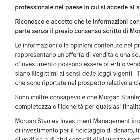
Scanga and CEO Anthony D’Ambrosi, the
professionale nel paese in cui si accede al
has guided the company through the succ
in recent years. ATSG’s strengthened pos
Riconosco e accetto che le informazioni cont
CRN as a recipient of the 2020 Triple Cr
parte senza il previo consenso scritto di Mo
providers for their size, fast growth, and 
leading IT vendors.
Le informazioni o le opinioni contenute nel
rappresentano un’offerta di vendita o una sol
Nash Waterman, Head of Morgan Stanley 
d’investimento possono essere offerti o vendu
Team, said: “We are excited to partner w
siano illegittimi ai sensi delle leggi vigenti.
ATSG team to support a leading IT servi
che sono riportate nel prospetto relativo a 
high value-added services to a blue chi
a strong track record of creating value a
Sono inoltre consapevole che Morgan Stanley
technology industry, and we look forward
completezza o l’idoneità per qualsiasi finali
ATSG.”
Morgan Stanley Investment Management impone o
Rob Manning, Partner of RunTide Capital,
di investimento per il riciclaggio di denaro, t
relationship with Morgan Stanley Invest
to partner with Nash Waterman and his t
di verifica e di altri controlli di sicurezza pert