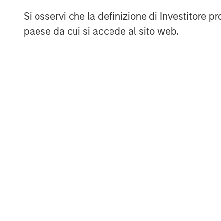
September 30, 2020. For further informat
Si osservi che la definizione di Investitore 
Markets, please visit
www.morganstanley
paese da cui si accede al sito web.
About RunTide Capital
RunTide Capital is a private equity firm 
growth companies. The Founding Partner
operating experience, having started the
executives of high growth technology com
visit
www.runtidecapital.com
.
About ATSG
ATSG is a global tech-enabled managed 
focused on innovative solutions to enhanc
user experiences. ATSG provides Intellig
a Service (TSaaS) to a variety of customer
rediTech, rediManage, rediCloud, and redi