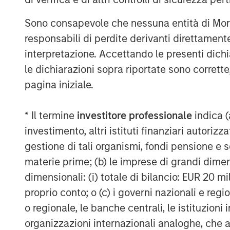
the ATSG platform, which has more than tr
Sono consapevole che nessuna entità di Mo
investment in 2019. With this significant 
responsabili di perdite derivanti direttamen
positioned as an important consolidator 
fractionalized IT services sector.”
interpretazione. Accettando le presenti dich
le dichiarazioni sopra riportate sono corrett
About Morgan Stanley Alternative Invest
pagina iniziale.
Secondaries
Morgan Stanley AIP Private Markets Seco
* Il termine
investitore professionale
indica (
Morgan Stanley Investment Management, s
investimento, altri istituti finanziari autoriz
market solutions to a global client base.
gestione di tali organismi, fondi pensione e s
dedicated private markets focused profe
materie prime; (b) le imprese di grandi dimen
draws on decades of investment experien
dimensionali: (i) totale di bilancio: EUR 20 mil
focus on single asset GP-led transactio
proprio conto; o (c) i governi nazionali e regi
markets, the team structures compelling o
o regionale, le banche centrali, le istituzioni
markets and has deployed $3.8 billion t
including having committed over $1.8 bill
organizzazioni internazionali analoghe, che 