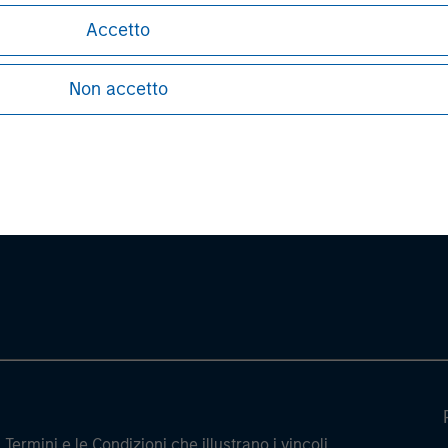
Accetto
Non accetto
ley
ley Careers
Termini e le Condizioni che illustrano i vincoli