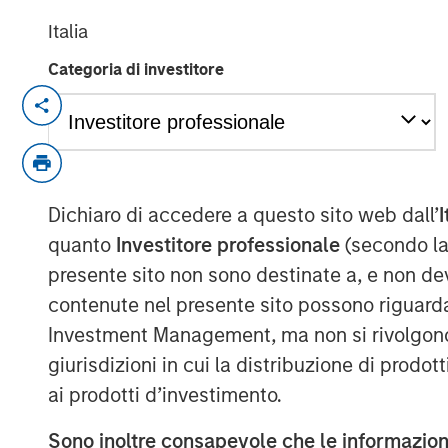
Italia
Categoria di investitore
NEW YORK, NY — February 8, 2021 09:3
Investment funds managed by Morgan Sta
Team, an investment team within Morgan
announced today that they have complete
Dichiaro di accedere a questo sito web dall’
I
Technology Solutions Group (“ATSG” or 
quanto
Investitore professionale
(secondo la
transformational secondary partnership w
presente sito non sono destinate a, e non de
“GP”).
contenute nel presente sito possono riguarda
ATSG is a best in class IT solutions and
Investment Management, ma non si rivolgono, n
assisting middle market enterprises with t
giurisdizioni in cui la distribuzione di prodot
businesses. ATSG handles the full lifecyc
ai prodotti d’investimento.
solution oriented design work, through i
ongoing management for more than 400 c
Sono inoltre consapevole che le informazioni