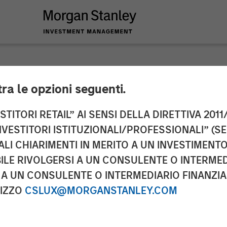
tra le opzioni seguenti.
 Alternative Invest
TITORI RETAIL” AI SENSI DELLA DIRETTIVA 2011/
NVESTITORI ISTITUZIONALI/PROFESSIONALI” (S
estment Alongside R
ALI CHIARIMENTI IN MERITO A UN INVESTIMEN
LE RIVOLGERSI A UN CONSULENTE O INTERMED
echnology Solutions
A UN CONSULENTE O INTERMEDIARIO FINANZIAR
RIZZO
CSLUX@MORGANSTANLEY.COM