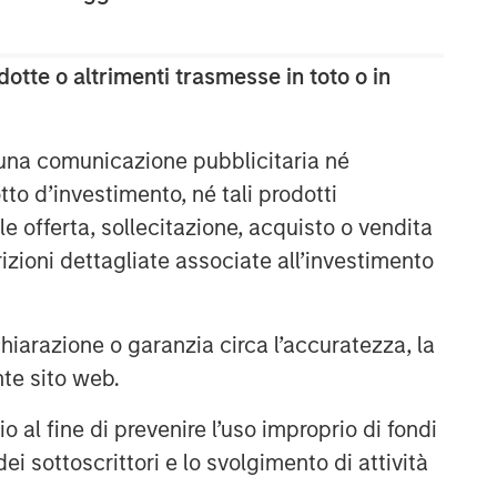
otte o altrimenti trasmesse in toto o in
 una comunicazione pubblicitaria né
to d’investimento, né tali prodotti
e offerta, sollecitazione, acquisto o vendita
trizioni dettagliate associate all’investimento
arazione o garanzia circa l’accuratezza, la
nte sito web.
al fine di prevenire l’uso improprio di fondi
ei sottoscrittori e lo svolgimento di attività