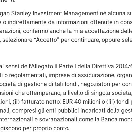
ipled in size since our first
rgan Stanley Investment Management né alcuna su
new growth capital, ATSG is well
te o indirettamente da informazioni ottenute in co
in the rapidly growing and
iarazioni, confermo anche la mia accettazione del
e, selezionare “Accetto” per continuare, oppure sel
ment Partners (AIP) Private Markets
ndaries, an investment team within
ai sensi dell’Allegato II Parte I della Direttiva 2014/
eeks to deliver innovative private
zati o regolamentati, imprese di assicurazione, orga
 As part of a broader team of 50
ocietà di gestione di tali fondi, negoziatori per co
ssionals, the secondaries business
sioni che ottemperano, a livello di singola società
ce across private markets. With a
ioni, (ii) fatturato netto: EUR 40 milioni o (iii) fon
ns in developed buyout and growth
onali, compresi gli enti pubblici incaricati della ge
pportunities within less efficient
 internazionali e sovranazionali come la Banca mondia
o over 200 secondary transactions,
ion to 37 GP-led transactions as of
agiscono per proprio conto.