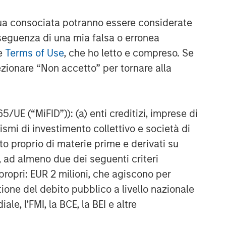
a consociata potranno essere considerate
nseguenza di una mia falsa o erronea
le
Terms of Use
, che ho letto e compreso. Se
ezionare “Non accetto” per tornare alla
65/UE (“MiFID”)): (a) enti creditizi, imprese di
nismi di investimento collettivo e società di
nto proprio di materie prime e derivati su
, ad almeno due dei seguenti criteri
di propri: EUR 2 milioni, che agiscono per
stione del debito pubblico a livello nazionale
le, l’FMI, la BCE, la BEI e altre