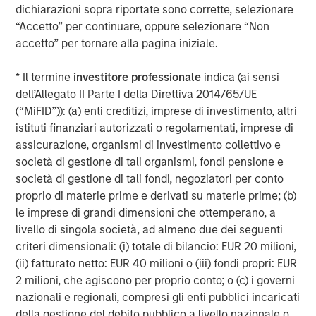
dichiarazioni sopra riportate sono corrette, selezionare
47% of public pension fund asset owners say the
“Accetto” per continuare, oppure selezionare “Non
diversity of investment teams has always been a
accetto” per tornare alla pagina iniziale.
priority for their organization, compared to 7% of
other asset owners
* Il termine
investitore professionale
indica (ai sensi
dell’Allegato II Parte I della Direttiva 2014/65/UE
Need for stronger accountability.
(“MiFID”)): (a) enti creditizi, imprese di investimento, altri
istituti finanziari autorizzati o regolamentati, imprese di
43% of asset owners use a formal measurement
assicurazione, organismi di investimento collettivo e
tracking system to keep tabs on their external
società di gestione di tali organismi, fondi pensione e
managers’ progress on their D&I targets
società di gestione di tali fondi, negoziatori per conto
38% of asset owners say they always ask
proprio di materie prime e derivati su materie prime; (b)
questions about diversity in their due diligence
le imprese di grandi dimensioni che ottemperano, a
processes when deciding whether to invest with an
livello di singola società, ad almeno due dei seguenti
external manager, with another 49% saying they
criteri dimensionali: (i) totale di bilancio: EUR 20 milioni,
sometimes ask
(ii) fatturato netto: EUR 40 milioni o (iii) fondi propri: EUR
2 milioni, che agiscono per proprio conto; o (c) i governi
“Continuing to share data-backed evidence of the
nazionali e regionali, compresi gli enti pubblici incaricati
financial benefits of a diversity-based approach with the
della gestione del debito pubblico a livello nazionale o