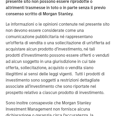
consequential misconception that still exists among
presente sito non possono essere riprodotte o
asset owners - that incorporating diversity into their
altrimenti trasmesse in toto o in parte senza il previo
investment decisions comes at the expense of returns,”
consenso scritto di Morgan Stanley.
said Carla Harris, Vice Chairman of Morgan Stanley and
Le informazioni o le opinioni contenute nel presente sito
Managing Director of the Multicultural Client Strategy
non devono essere considerate come una
Group. “This report is part of Morgan Stanley’s strategy to
comunicazione pubblicitaria né rappresentano
increase equality in the investing landscape and
un’offerta di vendita o una sollecitazione di un’offerta ad
hopefully encourage more asset owners to recognize the
acquistare alcun prodotto d’investimento, né tali
benefits of a diversity-based investment approach.”
prodotti d’investimento possono essere offerti o venduti
The findings reveal four key insights among asset
ad alcun soggetto in una giurisdizione in cui tale
owners:
offerta, sollecitazione, acquisto o vendita siano
illegittimi ai sensi delle leggi vigenti. Tutti i prodotti di
Diversity is a top priority for investment decisions.
investimento sono soggetti a restrizioni dettagliate
associate all’investimento che sono riportate nel
89% of asset owners say that the diversity of
prospetto relativo a ciascun prodotto di investimento.
external managers specifically is important or a top
priority
Sono inoltre consapevole che Morgan Stanley
Investment Management non fornisce alcuna
67% saying their organization has a policy that
dichiarazione o garanzia circa l’accuratezza, la