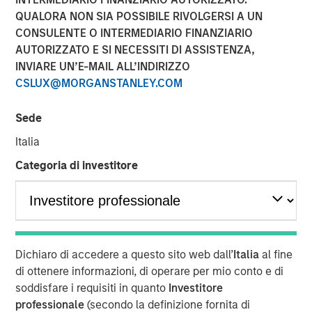
QUALORA NON SIA POSSIBILE RIVOLGERSI A UN
20 OTTOBRE 2022
CONSULENTE O INTERMEDIARIO FINANZIARIO
AUTORIZZATO E SI NECESSITI DI ASSISTENZA,
INVIARE UN’E-MAIL ALL’INDIRIZZO
CSLUX@MORGANSTANLEY.COM
Sede
56% of asset owners agree that they must choose
Italia
between financial gains and incorporating diversity
Categoria di investitore
into their investment decisions, revealing there may
be deep-seated skepticism about diverse external
managers yielding strong returns
Morgan Stanley introduces Diversity Playbook for
Asset Owners to help drive change
Dichiaro di accedere a questo sito web dall’
Italia
al fine
di ottenere informazioni, di operare per mio conto e di
New York- October 20, 2021
soddisfare i requisiti in quanto
Investitore
According to a new
report
and survey released by
professionale
(secondo la definizione fornita di