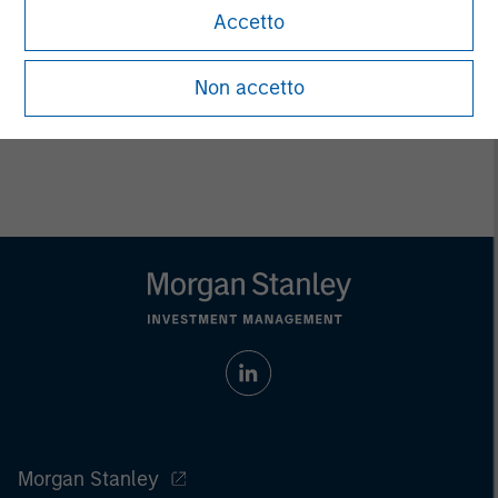
endowments, insurance companies and investment
Accetto
consulting firms.
Non accetto
Morgan Stanley