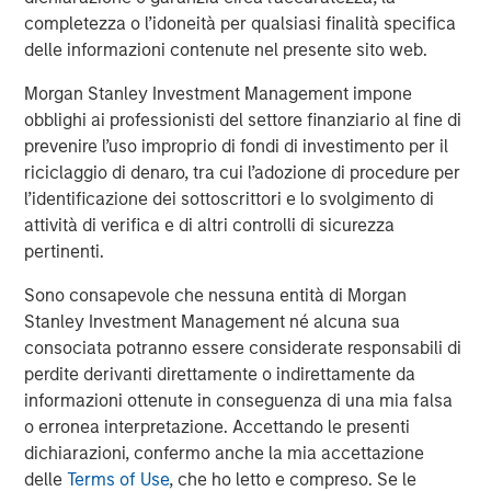
incorporates diversity as part of an ESG
completezza o l’idoneità per qualsiasi finalità specifica
requirement for making investment decisions
delle informazioni contenute nel presente sito web.
Perceived financial trade-off presents a hurdle.
Morgan Stanley Investment Management impone
56% of asset owners agree that they must choose
obblighi ai professionisti del settore finanziario al fine di
between financial gains and incorporating diversity
prevenire l’uso improprio di fondi di investimento per il
into their investment decisions
riciclaggio di denaro, tra cui l’adozione di procedure per
l’identificazione dei sottoscrittori e lo svolgimento di
There is a sizable perception gap by race and
attività di verifica e di altri controlli di sicurezza
ethnicity: 70% of white asset owners agree
pertinenti.
compared to just 35% of multicultural asset owners
Sono consapevole che nessuna entità di Morgan
Public pension funds are leading the way.
Stanley Investment Management né alcuna sua
consociata potranno essere considerate responsabili di
63% of public pension fund asset owners say their
perdite derivanti direttamente o indirettamente da
organization always includes questions about
informazioni ottenute in conseguenza di una mia falsa
diversity in its due diligence processes when
o erronea interpretazione. Accettando le presenti
deciding whether to invest with an external
dichiarazioni, confermo anche la mia accettazione
manager, compared with 30% of other asset
delle
Terms of Use
, che ho letto e compreso. Se le
owners