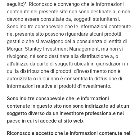
Morgan Stanley, while a large majority of pension funds
seguito)
*
. Riconosco e convengo che le informazioni
say incorporating gender and racial diversity into
contenute nel presente sito non sono destinate a, e non
investment decisions can be financially beneficial, more
devono essere consultate da, soggetti statunitensi.
than half of asset owners broadly say they believe they
Sono inoltre consapevole che le informazioni contenute
must choose between financial gains and a diversity-
nel presente sito possono riguardare alcuni prodotti
based approach. This disparity suggests that many asset
gestiti o che si avvalgono della consulenza di entità di
owners remain sceptical of the financial ROI of diversity,
Morgan Stanley Investment Management, ma non si
with the exception of public pension funds who are
rivolgono, né sono destinate alla distribuzione a, o
setting the standard for action, according to the survey
all’utilizzo da parte di soggetti ubicati in giurisdizioni in
data.
cui la distribuzione di prodotti d’investimento non è
autorizzata o in cui non è consentita la diffusione di
To better understand how asset owners incorporate
informazioni relative ai prodotti d’investimento.
diversity into their investment priorities and selection of
external managers, Morgan Stanley conducted an
Sono inoltre consapevole che le informazioni
inaugural poll of large U.S. asset owners and facilitated
contenute in questo sito non sono indirizzate ad alcun
supplemental interviews with senior leaders of pension
soggetto diverso da un investitore professionale nel
1
funds.
paese in cui si accede al sito web.
“Today we released findings that shed light on a
Riconosco e accetto che le informazioni contenute nel