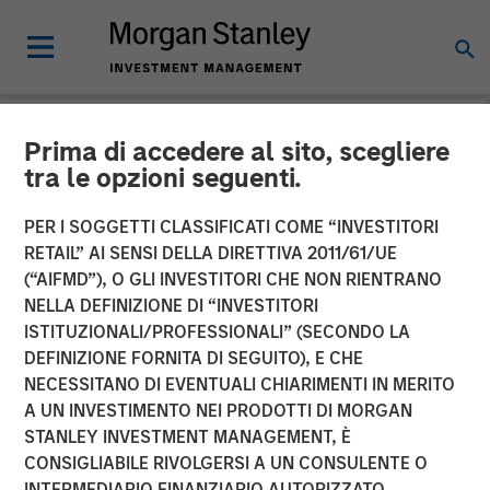
Prima di accedere al sito, scegliere
NEWSROOM
tra le opzioni seguenti.
Morgan Stanley Survey:
PER I SOGGETTI CLASSIFICATI COME “INVESTITORI
Pension Funds Are Leading
RETAIL” AI SENSI DELLA DIRETTIVA 2011/61/UE
(“AIFMD”), O GLI INVESTITORI CHE NON RIENTRANO
the Way in Diversity-Based
NELLA DEFINIZIONE DI “INVESTITORI
ISTITUZIONALI/PROFESSIONALI” (SECONDO LA
Investments, Yet Perceived
DEFINIZIONE FORNITA DI SEGUITO), E CHE
Financial Trade-Off
NECESSITANO DI EVENTUALI CHIARIMENTI IN MERITO
A UN INVESTIMENTO NEI PRODOTTI DI MORGAN
Creates Hurdles for Many
STANLEY INVESTMENT MANAGEMENT, È
Asset Owners
CONSIGLIABILE RIVOLGERSI A UN CONSULENTE O
INTERMEDIARIO FINANZIARIO AUTORIZZATO.