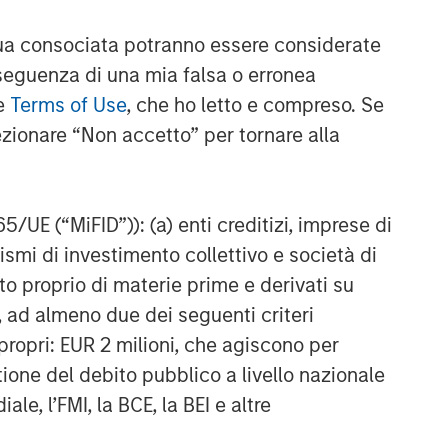
a consociata potranno essere considerate
nseguenza di una mia falsa o erronea
le
Terms of Use
, che ho letto e compreso. Se
ezionare “Non accetto” per tornare alla
65/UE (“MiFID”)): (a) enti creditizi, imprese di
nismi di investimento collettivo e società di
nto proprio di materie prime e derivati su
, ad almeno due dei seguenti criteri
di propri: EUR 2 milioni, che agiscono per
stione del debito pubblico a livello nazionale
le, l’FMI, la BCE, la BEI e altre