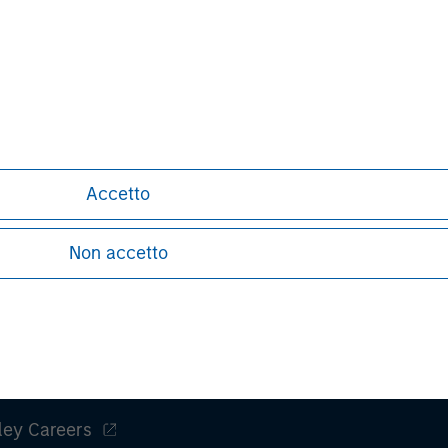
acting together with the Bidder. These
nts can turn out to be incorrect and
iffer materially from those contained
 statements. The Bidder and the
do not assume an obligation to update
ect to the actual development or
or other factors.
Accetto
Non accetto
ley
ley Careers