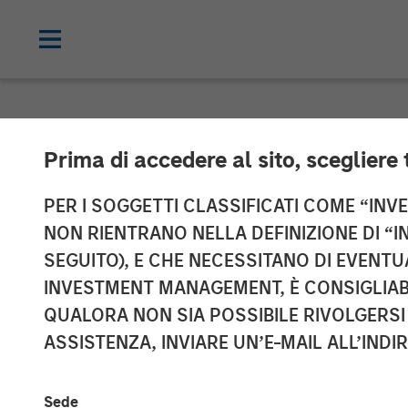
NEWSROOM
Prima di accedere al sito, scegliere 
Press Release 
PER I SOGGETTI CLASSIFICATI COME “INVES
NON RIENTRANO NELLA DEFINIZIONE DI “I
Section 14 par
SEGUITO), E CHE NECESSITANO DI EVENTU
INVESTMENT MANAGEMENT, È CONSIGLIABI
Securities Acq
QUALORA NON SIA POSSIBILE RIVOLGERSI 
(Wertpapierer
ASSISTENZA, INVIARE UN’E-MAIL ALL’INDI
WpÜG)
Sede