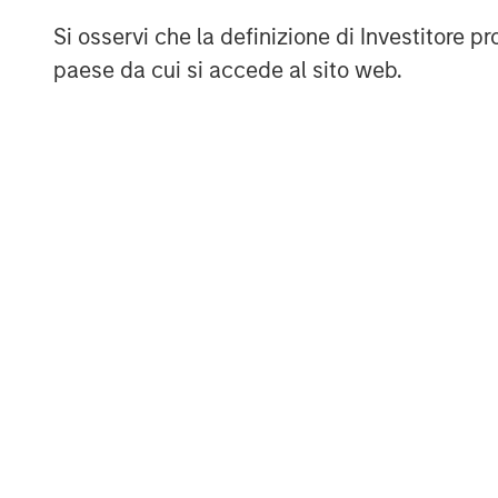
Germany, especially under the WpÜG and c
Si osservi che la definizione di Investitore 
laws of the United States of America appl
paese da cui si accede al sito web.
The Offer will not be executed according t
than those of the Federal Republic of Ge
(to the extent applicable). Thus, no othe
admissions or approvals of the Offer outs
Germany have been filed, arranged for or 
securities in the Company cannot rely on 
protection of investors in any jurisdiction
Federal Republic of Germany.
Subject to the exceptions described in t
exemptions that maybe granted by the rel
offer will not be made, neither directlynor
so would constitute a violation of the laws
Kublai GmbH, Frankfurt am Main (subseque