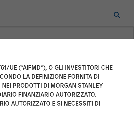
t pursuant to
61/UE (“AIFMD”), O GLI INVESTITORI CHE
ECONDO LA DEFINIZIONE FORNITA DI
2 of the German
TO NEI PRODOTTI DI MORGAN STANLEY
IARIO FINANZIARIO AUTORIZZATO.
r Act
IO AUTORIZZATO E SI NECESSITI DI
hmegesetz –