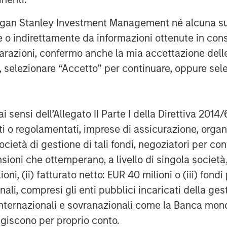
rgan Stanley Investment Management né alcuna su
te o indirettamente da informazioni ottenute in co
poses only and neither constitutes an
iarazioni, confermo anche la mia accettazione del
se, securities of Tele Columbus AG,
e, selezionare “Accetto” per continuare, oppure sel
constitutes a legally required
ecurities Acquisition and Takeover
esetz – “WpÜG”) in the context of a
ai sensi dell’Allegato II Parte I della Direttiva 2014/
r”). The final terms and further
zati o regolamentati, imprese di assicurazione, orga
sed in the offer document that has been
Federal Financial Supervisory
ocietà di gestione di tali fondi, negoziatori per co
leistungsgsaufsicht). Investors and
sioni che ottemperano, a livello di singola società
e strongly recommended to read the
ioni, (ii) fatturato netto: EUR 40 milioni o (iii) fon
 connection with the Offer as they
onali, compresi gli enti pubblici incaricati della ge
ion.
 internazionali e sovranazionali come la Banca mondia
 the laws of the Federal Republic of
agiscono per proprio conto.