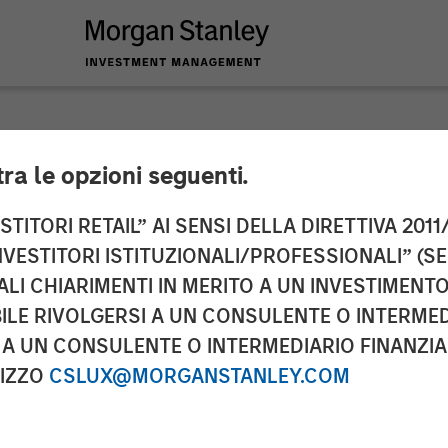
tra le opzioni seguenti.
to the Announcemen
TITORI RETAIL” AI SENSI DELLA DIRETTIVA 2011/
NVESTITORI ISTITUZIONALI/PROFESSIONALI” (S
a. 3 sentence 1 no. 
ALI CHIARIMENTI IN MERITO A UN INVESTIMEN
LE RIVOLGERSI A UN CONSULENTE O INTERMED
uisition and Takeove
A UN CONSULENTE O INTERMEDIARIO FINANZIAR
werbs- und Überna
RIZZO
CSLUX@MORGANSTANLEY.COM