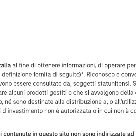
y
talia
al fine di ottenere informazioni, di operare per
 definizione fornita di seguito)
*
. Riconosco e conv
ant to Section 14 para. 3 sentence 1
vono essere consultate da, soggetti statunitensi. 
on and Takeover Act
re alcuni prodotti gestiti o che si avvalgono della
setz – WpÜG)
é sono destinate alla distribuzione a, o all’utilizz
STRIBUTION (IN WHOLE OR IN PART)
ti d’investimento non è autorizzata o in cui non è c
WHERE SUCH RELEASE, PUBLICATION
A VIOLATION OF THE RELEVANT
 contenute in questo sito non sono indirizzate ad