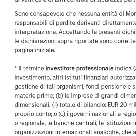
Kublai GmbH
Sono consapevole che nessuna entità di Mo
Important note:
responsabili di perdite derivanti direttamen
This announcement is for information pur
interpretazione. Accettando le presenti dich
invitation to sell, nor an offer to purcha
le dichiarazioni sopra riportate sono corrett
Berlin (subsequently the “Company”) but 
pagina iniziale.
announcement according to the German S
Act (Wertpapiererwerbs- und Übernahmeg
* Il termine
investitore professionale
indica (
voluntary public takeover offer (the “Offe
investimento, altri istituti finanziari autoriz
provisions regarding the Offer are disclo
approved for publication by the German 
gestione di tali organismi, fondi pensione e s
Authority (Bundesanstalt für Finanzdienst
materie prime; (b) le imprese di grandi dimen
holders of securities of the Company ar
dimensionali: (i) totale di bilancio: EUR 20 mil
offer document and all announcements in
proprio conto; o (c) i governi nazionali e regi
contain or will contain important informat
o regionale, le banche centrali, le istituzioni
The Offer will be made exclusively under
organizzazioni internazionali analoghe, che 