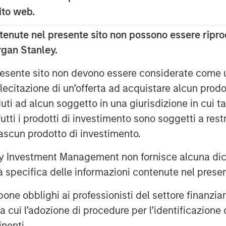
 sito web.
oluntary public takeover offer (cash
 Germany, an affiliate of funds
enute nel presente sito non possono essere riprod
frastructure Inc., to the
rgan Stanley.
 Germany, for the acquisition of their
 Columbus AG (ISIN DE000TCAG172) as
 presente sito non devono essere considerate come
e translation are available for
lecitazione di un’offerta ad acquistare alcun prodot
 Securities Services S.C.A., Frankfurt
ti ad alcun soggetto in una giurisdizione in cui tal
t am Main, Germany (requests to be
 Tutti i prodotti di investimento sono soggetti a res
 fax to +49 69 1520 5277 or via e-
ciascun prodotto di investimento.
bas.com).
 Investment Management non fornisce alcuna dichi
offer document and its non-binding
tà specifica delle informazioni contenute nel prese
vailable on the internet at
bblighi ai professionisti del settore finanziario 
ra cui l’adozione di procedure per l’identificazione d
inenti.