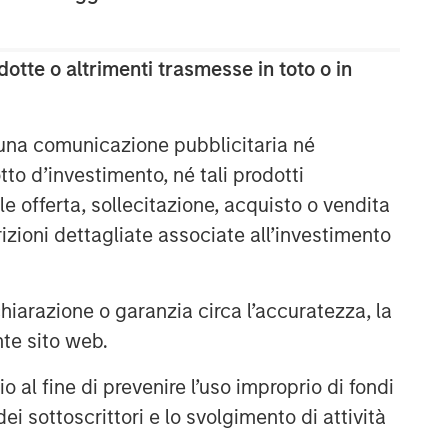
otte o altrimenti trasmesse in toto o in
 una comunicazione pubblicitaria né
to d’investimento, né tali prodotti
e offerta, sollecitazione, acquisto o vendita
trizioni dettagliate associate all’investimento
arazione o garanzia circa l’accuratezza, la
nte sito web.
al fine di prevenire l’uso improprio di fondi
ei sottoscrittori e lo svolgimento di attività