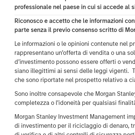
professionale nel paese in cui si accede al
As of today, the offer document for the v
offer) of Kublai GmbH, Frankfurt am Main,
Riconosco e accetto che le informazioni cont
managed and advised by Morgan Stanley In
parte senza il previo consenso scritto di Mo
shareholders of Tele Columbus AG, Berlin,
registered no-par-value shares in Tele
Le informazioni o le opinioni contenute nel
well as its non-binding English convenienc
rappresentano un’offerta di vendita o una sol
distribution free of charge at BNP Paribas
d’investimento possono essere offerti o vendu
Branch, Europa-Allee 12, 60327 Frankfur
siano illegittimi ai sensi delle leggi vigenti.
made by providing a complete address by
che sono riportate nel prospetto relativo a 
mail to frankfurt.gct.operations@bnppari
Sono inoltre consapevole che Morgan Stanley
Furthermore, the German version of the 
completezza o l’idoneità per qualsiasi finali
English convenience translation are also a
.
http://www.faser-angebot.de
Morgan Stanley Investment Management impone o
Frankfurt am Main, February 1, 2021
di investimento per il riciclaggio di denaro, t
di verifica e di altri controlli di sicurezza pert