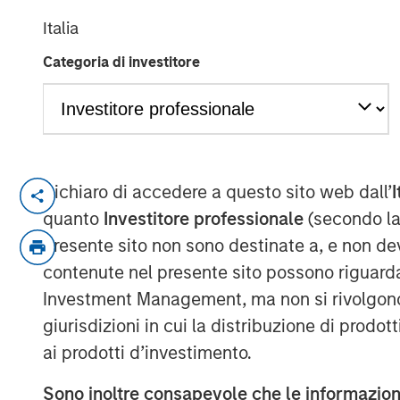
Italia
Categoria di investitore
01 FEBBRAIO 2021
Kublai GmbH Frankfurt am Main German
Dichiaro di accedere a questo sito web dall’
I
quanto
Investitore professionale
(secondo la
Press Release to the Announcement pursu
presente sito non sono destinate a, e non de
no. 2 of the German Securities Acquisiti
contenute nel presente sito possono riguarda
(Wertpapiererwerbs- und Übernahmege
Investment Management, ma non si rivolgono, n
NOT FOR RELEASE, PUBLICATION OR DI
giurisdizioni in cui la distribuzione di prodot
IN, INTO OR FROM ANY JURISDICTION 
ai prodotti d’investimento.
OR DISTRIBUTION WOULD CONSTITUTE 
LAWS OF SUCH JURISDICTION.
Sono inoltre consapevole che le informazioni