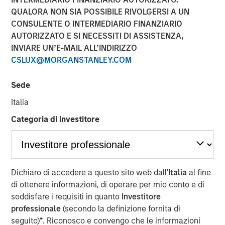
QUALORA NON SIA POSSIBILE RIVOLGERSI A UN
21 MAGGIO 2020
CONSULENTE O INTERMEDIARIO FINANZIARIO
AUTORIZZATO E SI NECESSITI DI ASSISTENZA,
INVIARE UN’E-MAIL ALL’INDIRIZZO
CSLUX@MORGANSTANLEY.COM
SAN DIEGO, CA – May 21, 2020 06:00 EDT
Sede
Ecwid, a leading global software-as-a-service (SaaS) e-
Italia
commerce company, today announced a funding round
Categoria di investitore
of $42 million led by Morgan Stanley Expansion Capital
and PeakSpan Capital. Ecwid provides online selling
solutions for small businesses and enables them to
establish a digital storefront in a matter of hours. In the
past year, the company has seen strong momentum as a
Dichiaro di accedere a questo sito web dall’
Italia
al fine
result of continued product innovation, expansion of their
di ottenere informazioni, di operare per mio conto e di
global partner ecosystem, and a powerful platform
soddisfare i requisiti in quanto
Investitore
customers consider the easiest-to-use in the industry.
professionale
(secondo la definizione fornita di
seguito)
*
. Riconosco e convengo che le informazioni