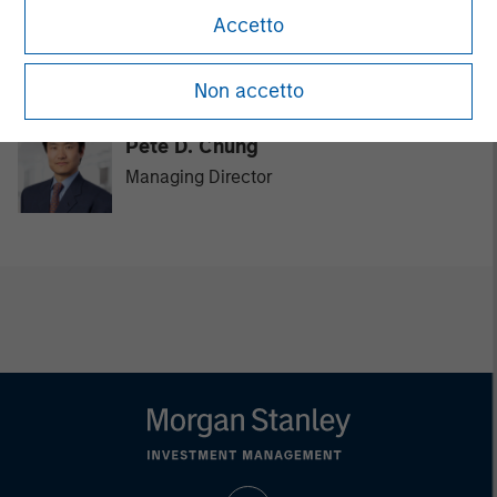
Accetto
David N. Miller
Managing Director
Non accetto
Pete D. Chung
Managing Director