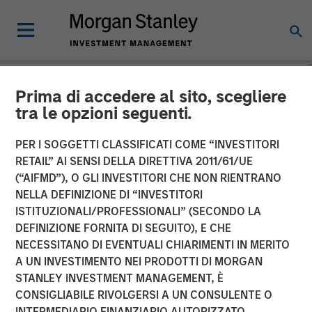
Prima di accedere al sito, scegliere
NEWSROOM
tra le opzioni seguenti.
Ecwid Secures $42 Million
PER I SOGGETTI CLASSIFICATI COME “INVESTITORI
to Democratize Access to
RETAIL” AI SENSI DELLA DIRETTIVA 2011/61/UE
(“AIFMD”), O GLI INVESTITORI CHE NON RIENTRANO
E-Commerce Solutions for
NELLA DEFINIZIONE DI “INVESTITORI
ISTITUZIONALI/PROFESSIONALI” (SECONDO LA
Small Businesses
DEFINIZIONE FORNITA DI SEGUITO), E CHE
NECESSITANO DI EVENTUALI CHIARIMENTI IN MERITO
A UN INVESTIMENTO NEI PRODOTTI DI MORGAN
Morgan Stanley Expansion Capital and PeakSpan Capital
STANLEY INVESTMENT MANAGEMENT, È
Lead Round to Support Ecwid’s Dramatic Growth Prior to
CONSIGLIABILE RIVOLGERSI A UN CONSULENTE O
and During Covid-19
INTERMEDIARIO FINANZIARIO AUTORIZZATO.