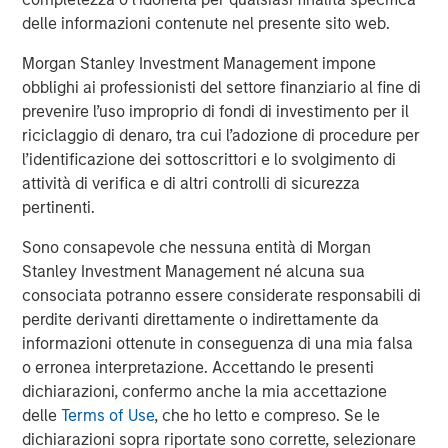
growth over the past two years, with new customer sign-
delle informazioni contenute nel presente sito web.
ups doubling in 2019 and jumping another 300 percent
Morgan Stanley Investment Management impone
this quarter vs. 2019. Ecwid has also earned a Net
obblighi ai professionisti del settore finanziario al fine di
Promoter Score of 60, far above the industry average.
prevenire l’uso improprio di fondi di investimento per il
Industry and customer reviews consistently rank Ecwid
riciclaggio di denaro, tra cui l’adozione di procedure per
favorably against all other e-commerce platforms.
l’identificazione dei sottoscrittori e lo svolgimento di
“Covid-19 is reinforcing what we already knew: e-
attività di verifica e di altri controlli di sicurezza
commerce is vital, and it’s available to even the smallest
pertinenti.
of merchants now with Ecwid’s free tools that even
Sono consapevole che nessuna entità di Morgan
novice Internet users can adopt quickly,” said Phil Dur of
Stanley Investment Management né alcuna sua
PeakSpan Capital. “We have been watching Ecwid for
consociata potranno essere considerate responsabili di
many years.The company’s impressive capital efficiency
perdite derivanti direttamente o indirettamente da
and very strong long-term market opportunity made it an
informazioni ottenute in conseguenza di una mia falsa
easy decision for us to partner with them during this next
o erronea interpretazione. Accettando le presenti
phase of growth.”
dichiarazioni, confermo anche la mia accettazione
“Ecwid is truly helping its customers make the most of e-
delle
Terms of Use
, che ho letto e compreso. Se le
commerce enablement at a time when their traditional
dichiarazioni sopra riportate sono corrette, selezionare