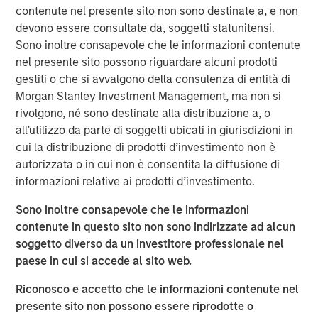
The funds will in part be used to buy-out previous and
contenute nel presente sito non sono destinate a, e non
early-stage investors, including Runa Capital and iTech
devono essere consultate da, soggetti statunitensi.
Capital, as well as to fuel aggressive growth including an
Sono inoltre consapevole che le informazioni contenute
expected doubling of headcount. Joining Ecwid’s Board of
nel presente sito possono riguardare alcuni prodotti
Directors are PeakSpan Capital Co-Founder and
gestiti o che si avvalgono della consulenza di entità di
Managing Partner Phil Dur, and Pete Chung, Managing
Morgan Stanley Investment Management, ma non si
Director and Head of Morgan Stanley Expansion Capital.
rivolgono, né sono destinate alla distribuzione a, o
all’utilizzo da parte di soggetti ubicati in giurisdizioni in
The Covid-19 global health crisis has forced merchants to
cui la distribuzione di prodotti d’investimento non è
close physical storefronts and adapt to a new world of
autorizzata o in cui non è consentita la diffusione di
commerce and customer interactions. As a result, Ecwid
informazioni relative ai prodotti d’investimento.
has seen a surge in adoption of their free and easy-to-
use solution; new customer sign-ups have tripled as
Sono inoltre consapevole che le informazioni
merchants turn to Ecwid to transition their businesses
contenute in questo sito non sono indirizzate ad alcun
online to survive during this time of uncertainty.
soggetto diverso da un investitore professionale nel
Transaction volume amongst Ecwid’s hundreds-of-
paese in cui si accede al sito web.
thousands of active customers increased more than 50
percent from April to March alone.
Riconosco e accetto che le informazioni contenute nel
presente sito non possono essere riprodotte o
“High costs and complex technology have traditionally