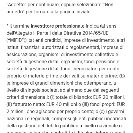
retail businesses have been disrupted so dramatically,”
“Accetto” per continuare, oppure selezionare “Non
said Pete Chung of Morgan Stanley Expansion Capital.
accetto” per tornare alla pagina iniziale.
“Ruslan is an e-commerce visionary who has built a team
and beloved solution that allows any mom-and-pop shop
* Il termine
investitore professionale
indica (ai sensi
to embrace the online world, dramatically expanding
dell’Allegato II Parte I della Direttiva 2014/65/UE
their revenue and market potential.”
(“MiFID”)): (a) enti creditizi, imprese di investimento, altri
istituti finanziari autorizzati o regolamentati, imprese di
“We partnered with Ecwid in 2011 when the company
assicurazione, organismi di investimento collettivo e
reached their hundred thousand merchant milestone and
società di gestione di tali organismi, fondi pensione e
operated primarily out of Russia,” said Dmitry
società di gestione di tali fondi, negoziatori per conto
Chikhachev, co-founder and Managing Partner at Runa
proprio di materie prime e derivati su materie prime; (b)
Capital. “Today, Ecwid is one of the leading e-commerce
le imprese di grandi dimensioni che ottemperano, a
platforms. powering over 1.5 million merchants across the
livello di singola società, ad almeno due dei seguenti
globe and now headquartered in California. The founders
criteri dimensionali: (i) totale di bilancio: EUR 20 milioni,
and the team have transformed the company into a
(ii) fatturato netto: EUR 40 milioni o (iii) fondi propri: EUR
global leader, and we are proud of our work and
2 milioni, che agiscono per proprio conto; o (c) i governi
collaboration to get them to this point.”
nazionali e regionali, compresi gli enti pubblici incaricati
della gestione del debito pubblico a livello nazionale o
“After five years of joint effort growing a truly
regionale, le banche centrali, le istituzioni internazionali