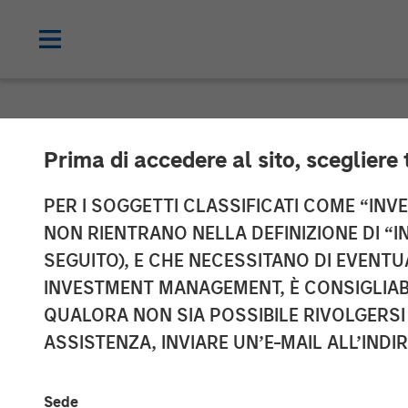
NEWSROOM
Prima di accedere al sito, scegliere 
Conversica An
PER I SOGGETTI CLASSIFICATI COME “INVES
NON RIENTRANO NELLA DEFINIZIONE DI “I
Million Financ
SEGUITO), E CHE NECESSITANO DI EVENTU
INVESTMENT MANAGEMENT, È CONSIGLIABI
Capital to Fur
QUALORA NON SIA POSSIBILE RIVOLGERSI 
ASSISTENZA, INVIARE UN’E-MAIL ALL’INDI
The principal balance will support stra
enterprise organizations
Sede