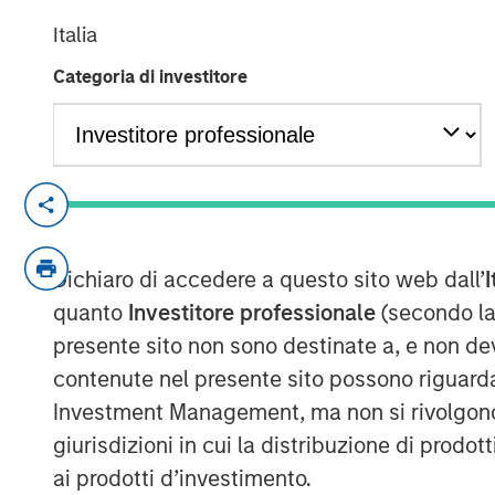
Italia
05 APRILE 2022
Categoria di investitore
Foster City, CA., April 5, 2022
(GLOBE NE
Conversica Inc., a leading provider of Con
revenue teams, announces the successful
Dichiaro di accedere a questo sito web dall’
I
with investment funds managed by Morga
quanto
Investitore professionale
(secondo la
Conversica will use the capital to support 
presente sito non sono destinate a, e non de
prepares for exponential growth.
contenute nel presente sito possono riguarda
Investment Management, ma non si rivolgono, n
“Today, AI is more than a technology. It’s 
automation that we believe will transfor
giurisdizioni in cui la distribuzione di prodot
unbridled revenue growth,” said Jim Kas
ai prodotti d’investimento.