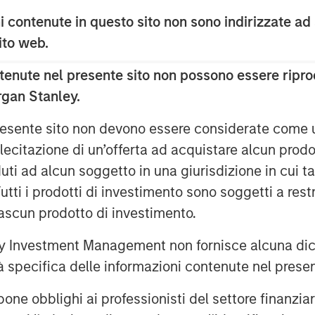
n Capital and this growth financing
 contenute in questo sito non sono indirizzate ad
e're now very focused on larger
 of their ability to deliver exceptional
 sito web.
, at scale. It’s going to spark an
enute nel presente sito non possono essere riprod
couldn’t be more proud to have the
rgan Stanley.
rowth-focused banks on the planet.”
 presente sito non devono essere considerate come
lutions, uniquely focused on revenue
 Conversational AI helps enterprise
lecitazione di un’offerta ad acquistare alcun prodot
eams attract, acquire and grow
ti ad alcun soggetto in una giurisdizione in cui tal
tomer revenue lifecycle. Conversica is
 Tutti i prodotti di investimento sono soggetti a res
tomer base with a focus on mid-market
ciascun prodotto di investimento.
hey are the primary audiences seeking
ation. Conversational AI will deliver
 Investment Management non fornisce alcuna dichi
 meaningful customer relationships and
tà specifica delle informazioni contenute nel prese
bblighi ai professionisti del settore finanziario 
tional customer experiences will be the