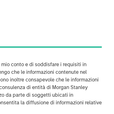
Morgan Stanley Expansion
Capital
 mio conto e di soddisfare i requisiti in
Morgan Stanley Expansion Capital
engo che le informazioni contenute nel
specializes in equity and credit
investments in late-stage private
Sono inoltre consapevole che le informazioni
companies that operate in the
 consulenza di entità di Morgan Stanley
technology, healthcare, consumer,
o da parte di soggetti ubicati in
digital media and other high-growth
onsentita la diffusione di informazioni relative
sectors.