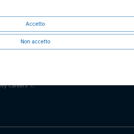
Accetto
Non accetto
ley
ley Careers