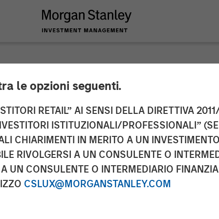
tra le opzioni seguenti.
nounces the Complet
TITORI RETAIL” AI SENSI DELLA DIRETTIVA 2011/
NVESTITORI ISTITUZIONALI/PROFESSIONALI” (S
ing With Morgan Sta
ALI CHIARIMENTI IN MERITO A UN INVESTIMEN
LE RIVOLGERSI A UN CONSULENTE O INTERMED
ther Its Growth
A UN CONSULENTE O INTERMEDIARIO FINANZIAR
RIZZO
CSLUX@MORGANSTANLEY.COM
tegic initiatives to expand Conversica’s portfolio a