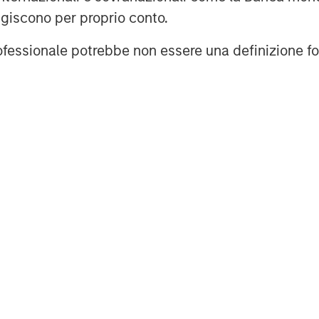
sales meeting, or gauging interest to
agiscono per proprio conto.
professionale potrebbe non essere una definizione fo
he Conversica Conversational AI platform
NLU & NLG), decision & policy
 and deep learning capabilities to
ple digital communication channels
upports over 50 integrations into the
 offers an open API for custom
ollow the company on
Twitter
,
LinkedIn
,
 growth-focused private investment
ent Management. Morgan Stanley