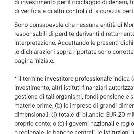
di investimento per il riciclaggio di denaro, t
competitive battleground where organizati
di verifica e di altri controlli di sicurezza pert
are key for companies seeking advanced
differentiation. We believe that only digit
Sono consapevole che nessuna entità di Mo
greater personalization, timely response
responsabili di perdite derivanti direttamen
digital touch points. We foresee significa
interpretazione. Accettando le presenti dich
Conversational AI market. We are thrilled
le dichiarazioni sopra riportate sono corrett
this exciting space and are confident i
pagina iniziale.
and long-term outlook,” said Nick Nocito,
Expansion Capital.
* Il termine
investitore professionale
indica (
About Conversica
investimento, altri istituti finanziari autoriz
Conversica is a leading provider of Conve
gestione di tali organismi, fondi pensione e s
focused on revenue growth. Conversica he
materie prime; (b) le imprese di grandi dimen
customer success teams attract, acquire
dimensionali: (i) totale di bilancio: EUR 20 mil
the entire customer revenue lifecycle. Co
proprio conto; o (c) i governi nazionali e regi
team members and autonomously engage 
o regionale, le banche centrali, le istituzioni
partners in human-like, two-way interacti