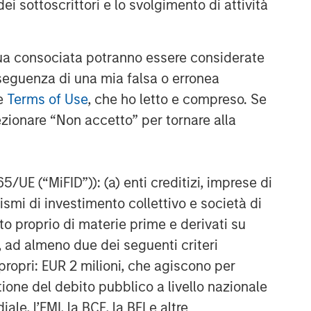
ei sottoscrittori e lo svolgimento di attività
a consociata potranno essere considerate
nseguenza di una mia falsa o erronea
le
Terms of Use
, che ho letto e compreso. Se
ezionare “Non accetto” per tornare alla
65/UE (“MiFID”)): (a) enti creditizi, imprese di
nismi di investimento collettivo e società di
nto proprio di materie prime e derivati su
, ad almeno due dei seguenti criteri
di propri: EUR 2 milioni, che agiscono per
stione del debito pubblico a livello nazionale
le, l’FMI, la BCE, la BEI e altre