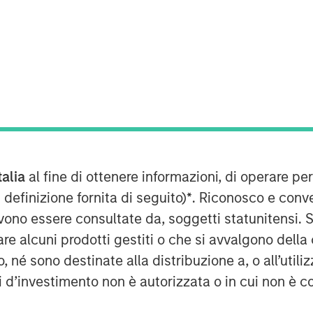
WSWIRE)
versational AI solutions for enterprise
 completion of a $25 million financing
talia
al fine di ottenere informazioni, di operare per
n Stanley Expansion Capital.
 definizione fornita di seguito)
*
. Riconosco e conv
strategic business initiatives as it
vono essere consultate da, soggetti statunitensi. 
re alcuni prodotti gestiti o che si avvalgono della
é sono destinate alla distribuzione a, o all’utilizz
an essential strategy for intelligent
m customer lifecycles and drive
ti d’investimento non è autorizzata o in cui non è c
kade, CEO of Conversica. “Our