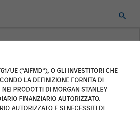
ion of a $25
61/UE (“AIFMD”), O GLI INVESTITORI CHE
ECONDO LA DEFINIZIONE FORNITA DI
nley Expansion
TO NEI PRODOTTI DI MORGAN STANLEY
IARIO FINANZIARIO AUTORIZZATO.
IO AUTORIZZATO E SI NECESSITI DI
nd customer base of mid-market and