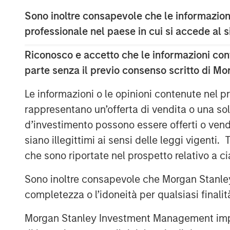
partnership with Morgan Stanley Expansio
Sono inoltre consapevole che le informazioni
positions us to go public in the future. W
enterprises, who view AI as a critical part
professionale nel paese in cui si accede al
digital experiences to their end-customers
Riconosco e accetto che le informazioni cont
inflection point for our company and we 
parte senza il previo consenso scritto di Mo
financial backing of one of the largest g
Le informazioni o le opinioni contenute nel
Conversica provides Conversational AI so
growth versus cost savings. Conversica's
rappresentano un’offerta di vendita o una sol
marketing, sales and customer success t
d’investimento possono essere offerti o vendu
customers at scale across the entire cus
siano illegittimi ai sensi delle leggi vigenti.
expanding its company portfolio and cus
che sono riportate nel prospetto relativo a 
organizations and large enterprises as t
massive revenue growth from AI and autom
Sono inoltre consapevole che Morgan Stanley
better conversational experiences, build
completezza o l’idoneità per qualsiasi finali
bolster revenue at scale.
Morgan Stanley Investment Management impone o
“In our increasingly digital world, excep