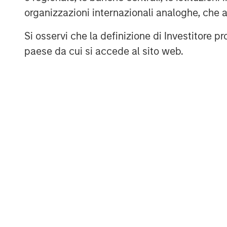
best action, whether that’s scheduling a 
organizzazioni internazionali analoghe, che 
buy additional products or services.
Si osservi che la definizione di Investitore 
Processing over a billion interactions, t
paese da cui si accede al sito web.
integrates natural language processing (
management, business process automation
drive customer engagement across multi
and languages. The Conversica platform s
most popular MAP and CRM platforms and
integration.
To learn more, visit
conversica.com
and f
and
Facebook
.
About Morgan Stanley Expansion Capital
Morgan Stanley Expansion Capital is the
platform within Morgan Stanley Investm