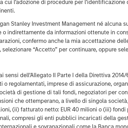
ra cui l’adozione di procedure per l’identificazione d
ons vie for market share. AI solutions
inenti.
 automation as a means of
al automation leveraging AI will deliver
rgan Stanley Investment Management né alcuna su
 and consistent engagement across all
te o indirettamente da informazioni ottenute in co
nt increases in demand for the
iarazioni, confermo anche la mia accettazione del
 to support Conversica as a leader in
e, selezionare “Accetto” per continuare, oppure sel
n the company’s upcoming developments
 Executive Director of Morgan Stanley
ai sensi dell’Allegato II Parte I della Direttiva 2014/
zati o regolamentati, imprese di assicurazione, orga
rsational AI solutions, uniquely
ocietà di gestione di tali fondi, negoziatori per co
lps enterprise marketing, sales, and
sioni che ottemperano, a livello di singola società
 and grow customers at scale across
ioni, (ii) fatturato netto: EUR 40 milioni o (iii) fon
nversica AI Assistants serve as digital
onali, compresi gli enti pubblici incaricati della ge
prospects, existing customers, or
 internazionali e sovranazionali come la Banca mondia
ons at scale to drive towards the next