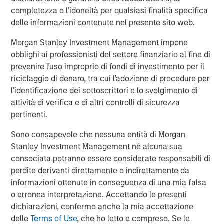
buildings more transparent, healthier, engaging and
completezza o l’idoneità per qualsiasi finalità specifica
sustainable. Investing in technology that ensures
delle informazioni contenute nel presente sito web.
commercial real estate is a positive contributor to our
Morgan Stanley Investment Management impone
world is central to our company ethos.”
obblighi ai professionisti del settore finanziario al fine di
With tens of millions of square feet of commercial office
prevenire l’uso improprio di fondi di investimento per il
space under its management, Cohesion is continuing to
riciclaggio di denaro, tra cui l’adozione di procedure per
transform commercial real estate with smart
l’identificazione dei sottoscrittori e lo svolgimento di
technologies that improve the tenant experience,
attività di verifica e di altri controlli di sicurezza
streamline operations and optimize revenue. Its patented
pertinenti.
platform combines the three main factors that impact
Sono consapevole che nessuna entità di Morgan
building operations – the human aspect, building systems
Stanley Investment Management né alcuna sua
and environmental elements – into a single, multi-
consociata potranno essere considerate responsabili di
function management and data platform that simulates
perdite derivanti direttamente o indirettamente da
building operations to predict outcomes for the rapidly
informazioni ottenute in conseguenza di una mia falsa
evolving industry.
o erronea interpretazione. Accettando le presenti
“We believe there is a need for the solutions Cohesion is
dichiarazioni, confermo anche la mia accettazione
creating,” said Cohesion Board Member Steve Koch, HPA
delle
Terms of Use
, che ho letto e compreso. Se le