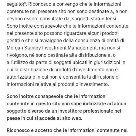
technology, raised $15 million in its Series A financing
seguito)
*
. Riconosco e convengo che le informazioni
round co-led by Morgan Stanley Next Level Fund and
contenute nel presente sito non sono destinate a, e non
Hyde Park Angels (HPA), which closed Friday.
devono essere consultate da, soggetti statunitensi.
Sono inoltre consapevole che le informazioni contenute
The company added several marquee names to an
nel presente sito possono riguardare alcuni prodotti
already noteworthy list of investors following a $5 million
gestiti o che si avvalgono della consulenza di entità di
seed round last summer. New investors, Three Bridges
Morgan Stanley Investment Management, ma non si
Private Capital and Wintrust Ventures, join seed round
rivolgono, né sono destinate alla distribuzione a, o
investors Singapore-based Frasers Property Group, ESD,
all’utilizzo da parte di soggetti ubicati in giurisdizioni in
Ken Griffin, Citadel Founder and CEO, Michael Sacks of
cui la distribuzione di prodotti d’investimento non è
GCM Grosvenor, and Raj Gupta of ESD.
autorizzata o in cui non è consentita la diffusione di
informazioni relative ai prodotti d’investimento.
“We were pleased to co-lead Cohesion’s Series A with
Next Level Fund’s inaugural investment,” said Alice Vilma,
Sono inoltre consapevole che le informazioni
Co-Portfolio Manager, Morgan Stanley Next Level Fund.
contenute in questo sito non sono indirizzate ad alcun
“With the support of our corporate partners, Microsoft,
soggetto diverso da un investitore professionale nel
Hearst and Walmart, we aim to accelerate Cohesion’s
paese in cui si accede al sito web.
API-first technology platform to disrupt commercial real
estate operations.”
Riconosco e accetto che le informazioni contenute nel