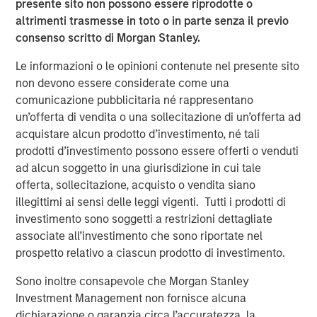
presente sito non possono essere riprodotte o
The company will use the funds for product and market
altrimenti trasmesse in toto o in parte senza il previo
expansion including its digital twin technology for
consenso scritto di Morgan Stanley.
optimizing building environment and health. Cohesion
continues to create one of the world’s largest repositories
Le informazioni o le opinioni contenute nel presente sito
of commercial real estate data, which it uses to establish
non devono essere considerate come una
industry operations benchmarks. Bringing this data to life
comunicazione pubblicitaria né rappresentano
through artificial intelligence and predictive modeling, the
un’offerta di vendita o una sollecitazione di un’offerta ad
company will lead the industry transformation to
acquistare alcun prodotto d’investimento, né tali
autonomous buildings. It will also continue to focus on
prodotti d’investimento possono essere offerti o venduti
strategic channel growth, partnering with firms such as
ad alcun soggetto in una giurisdizione in cui tale
Morgan Stanley, Transwestern, The John Buck Company,
offerta, sollecitazione, acquisto o vendita siano
and Riverside Investment & Development.
illegittimi ai sensi delle leggi vigenti. Tutti i prodotti di
investimento sono soggetti a restrizioni dettagliate
“Bringing the power and promise of autonomous
associate all’investimento che sono riportate nel
technology to commercial real estate is more critical
prospetto relativo a ciascun prodotto di investimento.
today than ever before,” said Thru Shivakumar, Co-
Founder and CEO at Cohesion. “As a leader in this
Sono inoltre consapevole che Morgan Stanley
emerging space, we have the technological capability to
Investment Management non fornisce alcuna
connect disparate systems and use big data to make
dichiarazione o garanzia circa l’accuratezza, la