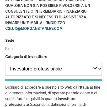
QUALORA NON SIA POSSIBILE RIVOLGERSI A UN
17 NOVEMBRE 2021
CONSULENTE O INTERMEDIARIO FINANZIARIO
AUTORIZZATO E SI NECESSITI DI ASSISTENZA,
INVIARE UN’E-MAIL ALL’INDIRIZZO
CSLUX@MORGANSTANLEY.COM
Sede
Cohesion’s smart building platform growth is driven
Italia
by rising costs and uncertain demand caused by
Categoria di investitore
shift to hybrid workforces
Platform addresses key trends for commercial real
estate owners including an accelerated focus on
building health and greater emphasis to reduce the
carbon footprint of commercial buildings
Dichiaro di accedere a questo sito web dall’
Italia
al fine
di ottenere informazioni, di operare per mio conto e di
CHICAGO, IL – November 17, 2020 07:00 AM EST
soddisfare i requisiti in quanto
Investitore
Cohesion, a leader in smart building and digital twin SaaS
professionale
(secondo la definizione fornita di