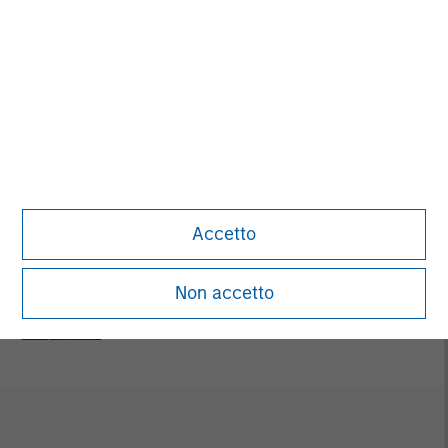
Alice S. Vilma
Managing Director
David Cook
Executive Director
Accetto
Carla Harris
Non accetto
Senior Advisor