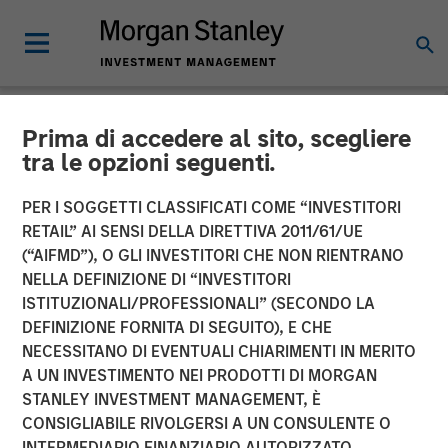
Prima di accedere al sito, scegliere
NEWSROOM
tra le opzioni seguenti.
Cohesion Announces $15
PER I SOGGETTI CLASSIFICATI COME “INVESTITORI
Million Series A Financing
RETAIL” AI SENSI DELLA DIRETTIVA 2011/61/UE
(“AIFMD”), O GLI INVESTITORI CHE NON RIENTRANO
to Advance the Commercial
NELLA DEFINIZIONE DI “INVESTITORI
ISTITUZIONALI/PROFESSIONALI” (SECONDO LA
Real Estate Transformation
DEFINIZIONE FORNITA DI SEGUITO), E CHE
to Data-Driven, Smart
NECESSITANO DI EVENTUALI CHIARIMENTI IN MERITO
A UN INVESTIMENTO NEI PRODOTTI DI MORGAN
Buildings Amid a New Era
STANLEY INVESTMENT MANAGEMENT, È
of Hybrid Work
CONSIGLIABILE RIVOLGERSI A UN CONSULENTE O
INTERMEDIARIO FINANZIARIO AUTORIZZATO.