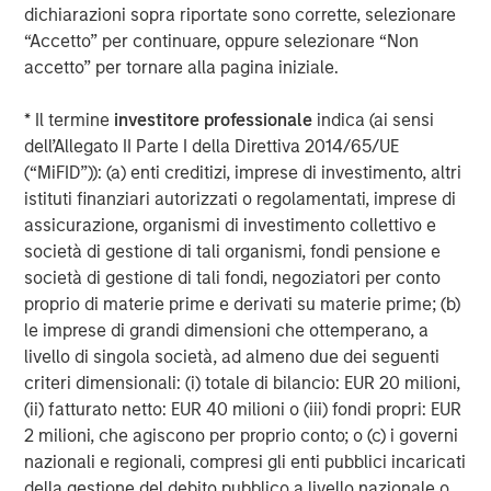
member and former Global Chair of M&A at Credit Suisse.
dichiarazioni sopra riportate sono corrette, selezionare
“By connecting the things that matter – whether it is
“Accetto” per continuare, oppure selezionare “Non
improving health through effective air quality
accetto” per tornare alla pagina iniziale.
management, supporting ESG and sustainability
programs, or delivering insights – Cohesion is poised for
* Il termine
investitore professionale
indica (ai sensi
success through its next generation technology.”
dell’Allegato II Parte I della Direttiva 2014/65/UE
(“MiFID”)): (a) enti creditizi, imprese di investimento, altri
About Cohesion
istituti finanziari autorizzati o regolamentati, imprese di
assicurazione, organismi di investimento collettivo e
Founded in 2018 and currently 100 employees worldwide,
società di gestione di tali organismi, fondi pensione e
Cohesion helps commercial buildings better integrate
società di gestione di tali fondi, negoziatori per conto
disparate systems into a smart building SaaS platform. It
proprio di materie prime e derivati su materie prime; (b)
empowers real estate owners to maximize asset and
le imprese di grandi dimensioni che ottemperano, a
portfolio value with all building systems, workflows and
livello di singola società, ad almeno due dei seguenti
people seamlessly connected in one solution. The
criteri dimensionali: (i) totale di bilancio: EUR 20 milioni,
vertically integrated platform improves health and
(ii) fatturato netto: EUR 40 milioni o (iii) fondi propri: EUR
wellness, experience, efficiency, and sustainability.
2 milioni, che agiscono per proprio conto; o (c) i governi
Cohesion provides the industry’s most comprehensive
nazionali e regionali, compresi gli enti pubblici incaricati
data, enabling operators to enhance tenant experience,
della gestione del debito pubblico a livello nazionale o