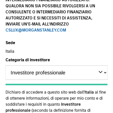
QUALORA NON SIA POSSIBILE RIVOLGERSI A UN
CONSULENTE O INTERMEDIARIO FINANZIARIO
AUTORIZZATO E SI NECESSITI DI ASSISTENZA,
INVIARE UN’E-MAIL ALL’INDIRIZZO
CSLUX@MORGANSTANLEY.COM
Sede
Italia
YEARS OF INDUSTRY EXPERIENCE
Categoria di investitore
12
Years
TEAM
Morgan Stanley Private Equity Asia
Dichiaro di accedere a questo sito web dall’
Italia
al fine
di ottenere informazioni, di operare per mio conto e di
soddisfare i requisiti in quanto
Investitore
Madhav Bhatnagar is a Vice President at Morgan
professionale
(secondo la definizione fornita di