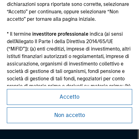
dichiarazioni sopra riportate sono corrette, selezionare
information on the strategy, including additional risk
considerations.
“Accetto” per continuare, oppure selezionare “Non
accetto” per tornare alla pagina iniziale.
* Il termine
investitore professionale
indica (ai sensi
dell’Allegato II Parte I della Direttiva 2014/65/UE
(“MiFID”)): (a) enti creditizi, imprese di investimento, altri
istituti finanziari autorizzati o regolamentati, imprese di
assicurazione, organismi di investimento collettivo e
società di gestione di tali organismi, fondi pensione e
società di gestione di tali fondi, negoziatori per conto
proprio di materie prime e derivati su materie prime; (b)
le imprese di grandi dimensioni che ottemperano, a
Accetto
Morgan Stanley
livello di singola società, ad almeno due dei seguenti
criteri dimensionali: (i) totale di bilancio: EUR 20 milioni,
Morgan Stanley Careers
Non accetto
(ii) fatturato netto: EUR 40 milioni o (iii) fondi propri: EUR
2 milioni, che agiscono per proprio conto; o (c) i governi
nazionali e regionali, compresi gli enti pubblici incaricati
della gestione del debito pubblico a livello nazionale o