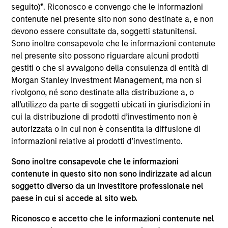
Stanley. Mr. Bhatnagar joined Morgan Stanley in
seguito)
*
. Riconosco e convengo che le informazioni
2016 and focuses on the group’s private equity
contenute nel presente sito non sono destinate a, e non
transactions in India across Financial Services,
devono essere consultate da, soggetti statunitensi.
Healthcare, Lifesciences and Consumer sectors.
Sono inoltre consapevole che le informazioni contenute
Prior to joining Morgan Stanley, Mr. Bhatnagar
nel presente sito possono riguardare alcuni prodotti
worked at Greater Pacific Capital, a private equity
gestiti o che si avvalgono della consulenza di entità di
fund based in London for two years, focusing on
Morgan Stanley Investment Management, ma non si
growth and buyout investments across multiple
rivolgono, né sono destinate alla distribuzione a, o
sectors. Mr. Bhatnagar is a native of India and is
all’utilizzo da parte di soggetti ubicati in giurisdizioni in
based in Mumbai. Mr. Bhatnagar received his
cui la distribuzione di prodotti d’investimento non è
Bachelor’s degree in Economics from the London
autorizzata o in cui non è consentita la diffusione di
School of Economics & Political Science and has
informazioni relative ai prodotti d’investimento.
worked across India and Europe.
Sono inoltre consapevole che le informazioni
contenute in questo sito non sono indirizzate ad alcun
soggetto diverso da un investitore professionale nel
paese in cui si accede al sito web.
Approfondimenti correlati
Riconosco e accetto che le informazioni contenute nel