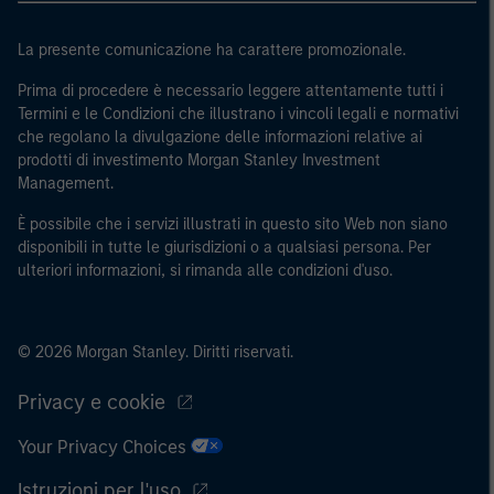
regionale, le banche centrali, le istituzioni internazionali
e sovranazionali come la Banca mondiale, l’FMI, la BCE,
La presente comunicazione ha carattere promozionale.
la BEI e altre organizzazioni internazionali analoghe, che
Prima di procedere è necessario leggere attentamente tutti i
agiscono per proprio conto.
Termini e le Condizioni che illustrano i vincoli legali e normativi
che regolano la divulgazione delle informazioni relative ai
Si osservi che la definizione di Investitore professionale
prodotti di investimento Morgan Stanley Investment
potrebbe non essere una definizione fornita dall’autorità
Management.
di regolamentazione del paese da cui si accede al sito
È possibile che i servizi illustrati in questo sito Web non siano
web.
disponibili in tutte le giurisdizioni o a qualsiasi persona. Per
ulteriori informazioni, si rimanda alle condizioni d'uso.
© 2026 Morgan Stanley. Diritti riservati.
Privacy e cookie
Your Privacy Choices
Istruzioni per l'uso