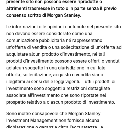
presente sito non possono essere riprodotte o
altrimenti trasmesse in toto o in parte senza il previo
consenso scritto di Morgan Stanley.
Le informazioni o le opinioni contenute nel presente sito
non devono essere considerate come una
comunicazione pubblicitaria né rappresentano
un’offerta di vendita o una sollecitazione di un’offerta ad
acquistare alcun prodotto d’investimento, né tali
ALTS IN FOCUS
AL
prodotti d’investimento possono essere offerti o venduti
ad alcun soggetto in una giurisdizione in cui tale
Private Equity 2026 Midyear Outlook
Pr
offerta, sollecitazione, acquisto o vendita siano
The foundation for a multi-year recovery is
We
illegittimi ai sensi delle leggi vigenti. Tutti i prodotti di
now in place. The next phase depends less on
yea
investimento sono soggetti a restrizioni dettagliate
direction than on breadth.
dis
associate all’investimento che sono riportate nel
202
prospetto relativo a ciascun prodotto di investimento.
Sono inoltre consapevole che Morgan Stanley
Investment Management non fornisce alcuna
dichiarazione o garanzia circa l’accuratezza, la