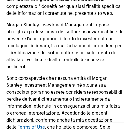
completezza o l’idoneità per qualsiasi finalità specifica
16-LUG-2026
16-
delle informazioni contenute nel presente sito web.
Morgan Stanley Investment Management impone
obblighi ai professionisti del settore finanziario al fine di
prevenire l’uso improprio di fondi di investimento per il
riciclaggio di denaro, tra cui l’adozione di procedure per
l’identificazione dei sottoscrittori e lo svolgimento di
May not represent all Team Members.
attività di verifica e di altri controlli di sicurezza
pertinenti.
The information on this page is for informational
purposes only. The information contained herein does
Sono consapevole che nessuna entità di Morgan
not constitute and should not be construed as an
offering of advisory services or an offer to sell or a
Stanley Investment Management né alcuna sua
solicitation of an offer to buy any securities in any
consociata potranno essere considerate responsabili di
jurisdiction in which such offer or solicitation,
perdite derivanti direttamente o indirettamente da
purchase or sale would be unlawful under the
informazioni ottenute in conseguenza di una mia falsa
securities, insurance or other laws of such jurisdiction.
o erronea interpretazione. Accettando le presenti
All investing involves risks, including a loss of principal.
dichiarazioni, confermo anche la mia accettazione
delle
Terms of Use
, che ho letto e compreso. Se le
Please refer to the strategy detail page for important