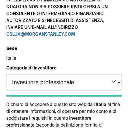
QUALORA NON SIA POSSIBILE RIVOLGERSI A UN
CONSULENTE O INTERMEDIARIO FINANZIARIO
AUTORIZZATO E SI NECESSITI DI ASSISTENZA,
INVIARE UN’E-MAIL ALL’INDIRIZZO
CSLUX@MORGANSTANLEY.COM
Sede
Italia
YEARS OF INDUSTRY EXPERIENCE
Categoria di investitore
28
Years
TEAM
Mesa West Capital
Dichiaro di accedere a questo sito web dall’
Italia
al fine
di ottenere informazioni, di operare per mio conto e di
soddisfare i requisiti in quanto
Investitore
Lynn Carr is Head of Asset Management at Mesa
professionale
(secondo la definizione fornita di