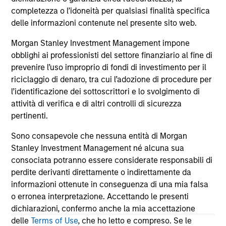
completezza o l’idoneità per qualsiasi finalità specifica
delle informazioni contenute nel presente sito web.
12-MAG-2026
Morgan Stanley Investment Management impone
obblighi ai professionisti del settore finanziario al fine di
prevenire l’uso improprio di fondi di investimento per il
riciclaggio di denaro, tra cui l’adozione di procedure per
l’identificazione dei sottoscrittori e lo svolgimento di
May not represent all Team Members.
attività di verifica e di altri controlli di sicurezza
pertinenti.
The information on this page is for informational
purposes only. The information contained herein does
Sono consapevole che nessuna entità di Morgan
not constitute and should not be construed as an
Stanley Investment Management né alcuna sua
offering of advisory services or an offer to sell or a
consociata potranno essere considerate responsabili di
solicitation of an offer to buy any securities in any
jurisdiction in which such offer or solicitation,
perdite derivanti direttamente o indirettamente da
purchase or sale would be unlawful under the
informazioni ottenute in conseguenza di una mia falsa
securities, insurance or other laws of such jurisdiction.
o erronea interpretazione. Accettando le presenti
All investing involves risks, including a loss of principal.
dichiarazioni, confermo anche la mia accettazione
delle
Terms of Use
, che ho letto e compreso. Se le