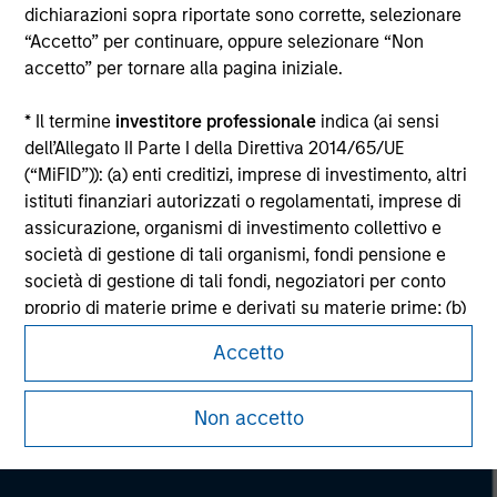
Please refer to the strategy detail page for important
dichiarazioni sopra riportate sono corrette, selezionare
information on the strategy, including additional risk
“Accetto” per continuare, oppure selezionare “Non
considerations.
accetto” per tornare alla pagina iniziale.
* Il termine
investitore professionale
indica (ai sensi
dell’Allegato II Parte I della Direttiva 2014/65/UE
(“MiFID”)): (a) enti creditizi, imprese di investimento, altri
istituti finanziari autorizzati o regolamentati, imprese di
assicurazione, organismi di investimento collettivo e
società di gestione di tali organismi, fondi pensione e
società di gestione di tali fondi, negoziatori per conto
proprio di materie prime e derivati su materie prime; (b)
le imprese di grandi dimensioni che ottemperano, a
Accetto
livello di singola società, ad almeno due dei seguenti
Morgan Stanley
criteri dimensionali: (i) totale di bilancio: EUR 20 milioni,
Morgan Stanley Careers
(ii) fatturato netto: EUR 40 milioni o (iii) fondi propri: EUR
Non accetto
2 milioni, che agiscono per proprio conto; o (c) i governi
nazionali e regionali, compresi gli enti pubblici incaricati
della gestione del debito pubblico a livello nazionale o