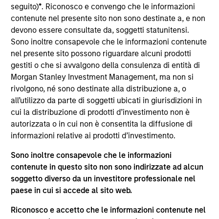
West Capital, serving on both Mesa West’s
seguito)
*
. Riconosco e convengo che le informazioni
investment and management committees. Prior to
contenute nel presente sito non sono destinate a, e non
joining Mesa West in 2022, Mr. Carr spent 24 years
devono essere consultate da, soggetti statunitensi.
at major banking institutions, including 22 years at
Sono inoltre consapevole che le informazioni contenute
Wells Fargo where he most recently served as
nel presente sito possono riguardare alcuni prodotti
Executive Vice President and head of credit risk for
gestiti o che si avvalgono della consulenza di entità di
all commercial real estate debt products. Over the
Morgan Stanley Investment Management, ma non si
course of his career, Mr. Carr has been involved in
rivolgono, né sono destinate alla distribuzione a, o
real estate financing transactions totaling in the
all’utilizzo da parte di soggetti ubicati in giurisdizioni in
hundreds of billions of dollars across all property
cui la distribuzione di prodotti d’investimento non è
types, including significant distressed assets
autorizzata o in cui non è consentita la diffusione di
experience, across the United States and multiple
informazioni relative ai prodotti d’investimento.
international geographies. Mr. Carr received a BBA,
Sono inoltre consapevole che le informazioni
cum laude, in Accounting and Finance with an
contenute in questo sito non sono indirizzate ad alcun
emphasis in real estate from Texas A&M University.
soggetto diverso da un investitore professionale nel
paese in cui si accede al sito web.
Approfondimenti correlati
Riconosco e accetto che le informazioni contenute nel