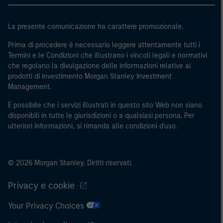
regionale, le banche centrali, le istituzioni internazionali
e sovranazionali come la Banca mondiale, l’FMI, la BCE,
La presente comunicazione ha carattere promozionale.
la BEI e altre organizzazioni internazionali analoghe, che
Prima di procedere è necessario leggere attentamente tutti i
agiscono per proprio conto.
Termini e le Condizioni che illustrano i vincoli legali e normativi
Si osservi che la definizione di Investitore professionale
che regolano la divulgazione delle informazioni relative ai
prodotti di investimento Morgan Stanley Investment
potrebbe non essere una definizione fornita dall’autorità
Management.
di regolamentazione del paese da cui si accede al sito
web.
È possibile che i servizi illustrati in questo sito Web non siano
disponibili in tutte le giurisdizioni o a qualsiasi persona. Per
ulteriori informazioni, si rimanda alle condizioni d'uso.
© 2026 Morgan Stanley. Diritti riservati.
Privacy e cookie
Your Privacy Choices