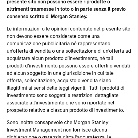
presente sito non possono essere riprodotte o
altrimenti trasmesse in toto o in parte senza il previo
consenso scritto di Morgan Stanley.
Le informazioni o le opinioni contenute nel presente sito
non devono essere considerate come una
comunicazione pubblicitaria né rappresentano
un’offerta di vendita o una sollecitazione di un’offerta ad
acquistare alcun prodotto d’investimento, né tali
prodotti d’investimento possono essere offerti o venduti
ARTICOLO
ad alcun soggetto in una giurisdizione in cui tale
offerta, sollecitazione, acquisto o vendita siano
Private Real Estate Credit: A Flight to
illegittimi ai sensi delle leggi vigenti. Tutti i prodotti di
Quality in Today's Risk Environment
investimento sono soggetti a restrizioni dettagliate
Discover how higher energy costs, inflation
associate all’investimento che sono riportate nel
risk, and geopolitical volatility are reshaping
prospetto relativo a ciascun prodotto di investimento.
real estate fundamentals—and where private
Sono inoltre consapevole che Morgan Stanley
real estate credit can find opportunity.
Investment Management non fornisce alcuna
dichiarazione o garanzia circa l’accuratezza, la