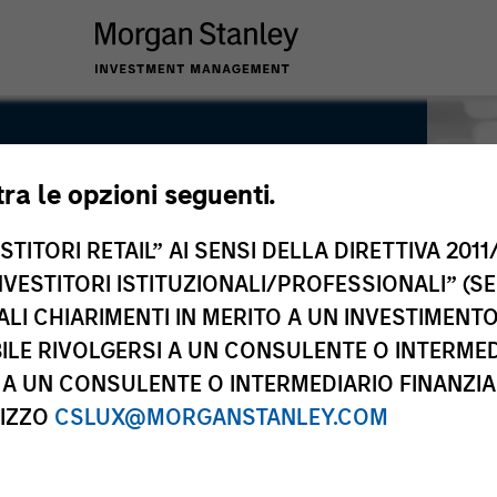
tra le opzioni seguenti.
TITORI RETAIL” AI SENSI DELLA DIRETTIVA 2011/
NVESTITORI ISTITUZIONALI/PROFESSIONALI” (S
ALI CHIARIMENTI IN MERITO A UN INVESTIMEN
LE RIVOLGERSI A UN CONSULENTE O INTERMED
A UN CONSULENTE O INTERMEDIARIO FINANZIAR
RIZZO
CSLUX@MORGANSTANLEY.COM