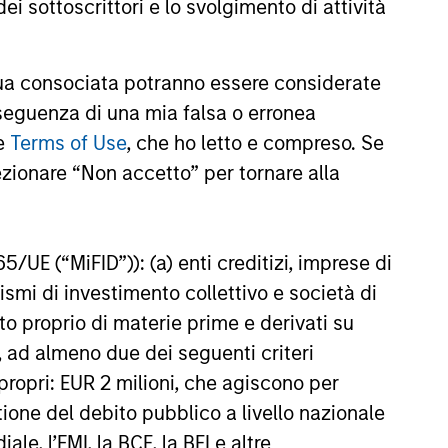
ei sottoscrittori e lo svolgimento di attività
Environmental, Social and
 (ESG) factors. The new
22
ategies meet the SFDR Article 9
a consociata potranno essere considerate
d have a sustainable investment
cross the ESG spectrum. This
nseguenza di una mia falsa o erronea
s MSIM’s acquisition of Eaton
le
Terms of Use
, che ho letto e compreso. Se
ert’s parent company in March,
ezionare “Non accetto” per tornare alla
onstitute and should not be construed as an
ction in which such offer or solicitation,
65/UE (“MiFID”)): (a) enti creditizi, imprese di
nismi di investimento collettivo e società di
nto proprio di materie prime e derivati su
nsiderations.
, ad almeno due dei seguenti criteri
di propri: EUR 2 milioni, che agiscono per
stione del debito pubblico a livello nazionale
le, l’FMI, la BCE, la BEI e altre