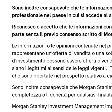
Sono inoltre consapevole che le informazioni
professionale nel paese in cui si accede al
Riconosco e accetto che le informazioni cont
parte senza il previo consenso scritto di Mo
Le informazioni o le opinioni contenute nel
rappresentano un’offerta di vendita o una sol
INVESTIMENTI SOSTENIBILI
d’investimento possono essere offerti o vendu
2025 Stewardship Report
siano illegittimi ai sensi delle leggi vigenti.
che sono riportate nel prospetto relativo a 
Calvert's engagement team discusses
engagement & proxy voting activities that
Sono inoltre consapevole che Morgan Stanley
aim to drive positive change on financially
completezza o l’idoneità per qualsiasi finali
material sustainability topics.
Morgan Stanley Investment Management impone o