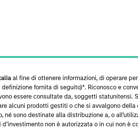
TEAM
Calvert Research
And Management
Team
rations for Calvert Research and Management. She over
talia
al fine di ottenere informazioni, di operare per
itiatives, executive duties, and special projects, involv
lvert’s executive team and key stakeholders to streamlin
 definizione fornita di seguito)
*
. Riconosco e conv
joined Calvert in 2017. Prior to joining Calvert, Kelly
vono essere consultate da, soggetti statunitensi. 
 sectors. Kelly earned a B.A. in interpersonal and orga
re alcuni prodotti gestiti o che si avvalgono della
apel Hill.
é sono destinate alla distribuzione a, o all’utilizz
ti d’investimento non è autorizzata o in cui non è c