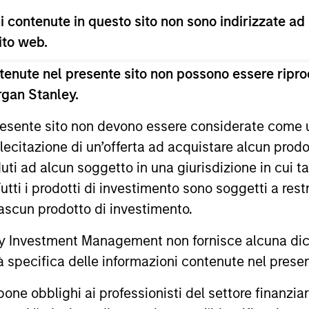
 contenute in questo sito non sono indirizzate ad
 sito web.
enute nel presente sito non possono essere riprod
rgan Stanley.
 presente sito non devono essere considerate come
lecitazione di un’offerta ad acquistare alcun prodot
ARTICOLO
PRESS REL
ti ad alcun soggetto in una giurisdizione in cui tal
Anthony Eames on
Morgan 
 Tutti i prodotti di investimento sono soggetti a res
Investment News: The
Manage
ciascun prodotto di investimento.
Financial Benefits of
Strateg
Anthony Eames, Managing Director of
Calvert Re
 Investment Management non fornisce alcuna dichi
Responsible Investing
Managed
Responsible Investment Strategy at
(Calvert), 
tà specifica delle informazioni contenute nel prese
Resear
Calvert Research and Management,
Investment
discusses what sets responsible investing
announced t
bblighi ai professionisti del settore finanziario 
apart. He emphasizes that integrating
of responsi