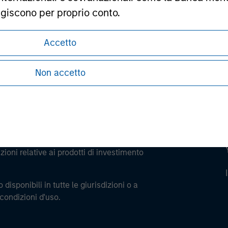
ley
agiscono per proprio conto.
ley Careers
professionale potrebbe non essere una definizione fo
Accetto
Non accetto
Termini e le Condizioni che illustrano i vincoli
ioni relative ai prodotti di investimento
 disponibili in tutte le giurisdizioni o a
 condizioni d'uso.