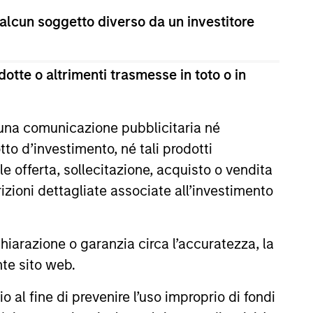
 alcun soggetto diverso da un investitore
otte o altrimenti trasmesse in toto o in
 una comunicazione pubblicitaria né
to d’investimento, né tali prodotti
EASE
e offerta, sollecitazione, acquisto o vendita
Stanley Investment
trizioni dettagliate associate all’investimento
ment Launches ESG
ies Across Europe
search and Management
arazione o garanzia circa l’accuratezza, la
 by Calvert
a subsidiary of Morgan Stanley
nte sito web.
ch and Management
 Management, today
he European launch of a suite
al fine di prevenire l’uso improprio di fondi
ble investing strategies