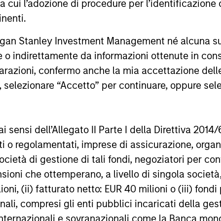
ra cui l’adozione di procedure per l’identificazione d
environmental, social, and governance
focused on 
inenti.
factors into investment decisions can lead
Governance
29-LUG-2025
4-MAG-20
to better long-term performance and risk
Calvert str
rgan Stanley Investment Management né alcuna su
management. Anthony highlights how
criteria an
responsible investing aligns with evolving
objective a
te o indirettamente da informazioni ottenute in co
investor priorities and values as well as
news follow
iarazioni, confermo anche la mia accettazione del
regulatory trends, and how Calvert’s
Vance, Calv
e, selezionare “Accetto” per continuare, oppure sel
proprietary research and active
2021.
engagement with companies help drive
nal purposes only. The information contained herein does not c
positive change. He also notes that
or a solicitation of an offer to buy any securities in any jurisdi
responsible investing is not just ethical but
curities, insurance or other laws of such jurisdiction.
ai sensi dell’Allegato II Parte I della Direttiva 2014/
increasingly essential for identifying
zati o regolamentati, imprese di assicurazione, orga
principal.
resilient, forward-looking companies in a
ocietà di gestione di tali fondi, negoziatori per co
rapidly changing global economy.
ortant information on the strategy, including additional risk co
sioni che ottemperano, a livello di singola società
ioni, (ii) fatturato netto: EUR 40 milioni o (iii) fon
onali, compresi gli enti pubblici incaricati della ge
 internazionali e sovranazionali come la Banca mondia