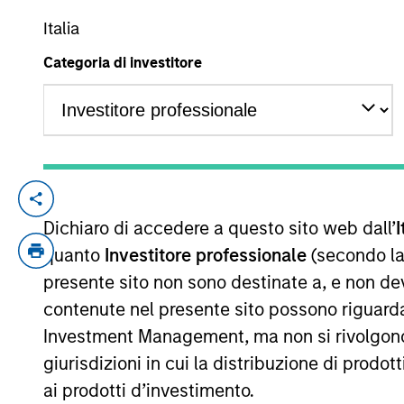
Italia
Categoria di investitore
YEARS OF INDUSTRY EXPERIENCE
9
Years
Kelly Rechen is a Vice President of Ope
Dichiaro di accedere a questo sito web dall’
I
and is responsible for a wide variety of in
priorities. She works closely with the Ca
quanto
Investitore professionale
(secondo la
a significant impact on the company. She 
presente sito non sono destinate a, e non de
operations in both the private and public
contenute nel presente sito possono riguarda
from the University of North Carolina at Ch
Investment Management, ma non si rivolgono, n
giurisdizioni in cui la distribuzione di prodot
ai prodotti d’investimento.
Approfondimenti correlati