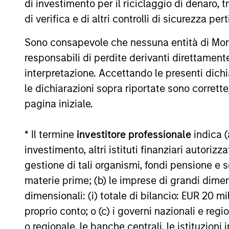
di investimento per il riciclaggio di denaro, t
di verifica e di altri controlli di sicurezza pert
16-LUG-2026
Sono consapevole che nessuna entità di Mo
responsabili di perdite derivanti direttamen
interpretazione. Accettando le presenti dich
le dichiarazioni sopra riportate sono corrett
May not represent all Team Members.
pagina iniziale.
The information on this page is for informatio
offering of advisory services or an offer to sell 
purchase or sale would be unlawful under the se
* Il termine
investitore professionale
indica (
investimento, altri istituti finanziari autoriz
All investing involves risks, including a loss of 
gestione di tali organismi, fondi pensione e s
Please refer to the strategy detail page for imp
materie prime; (b) le imprese di grandi dimen
dimensionali: (i) totale di bilancio: EUR 20 mil
proprio conto; o (c) i governi nazionali e regi
o regionale, le banche centrali, le istituzioni