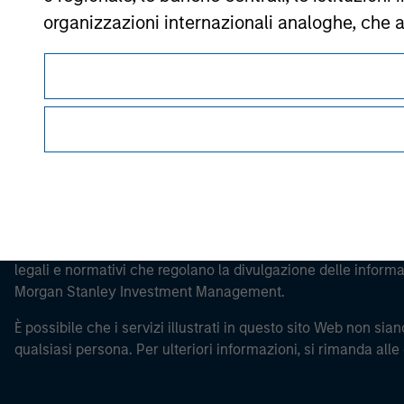
Morgan Stan
organizzazioni internazionali analoghe, che 
Morgan Stan
Si osservi che la definizione di Investitore 
paese da cui si accede al sito web.
La presente comunicazione ha carattere promozionale.
Prima di procedere è necessario leggere attentamente tutti i 
legali e normativi che regolano la divulgazione delle informaz
Morgan Stanley Investment Management.
È possibile che i servizi illustrati in questo sito Web non siano
qualsiasi persona. Per ulteriori informazioni, si rimanda alle