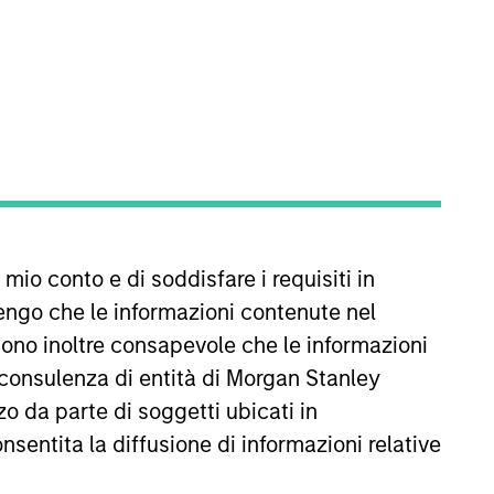
sees Calvert’s Operations team
 mio conto e di soddisfare i requisiti in
ing the CEO and the firm’s
e high-priority projects that have
engo che le informazioni contenute nel
 has managed budgets and
Sono inoltre consapevole che le informazioni
nizational communication studies
 consulenza di entità di Morgan Stanley
o da parte di soggetti ubicati in
onsentita la diffusione di informazioni relative