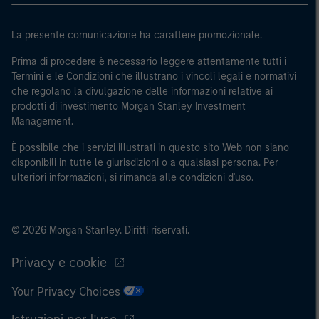
e sovranazionali come la Banca mondiale, l’FMI, la BCE,
la BEI e altre organizzazioni internazionali analoghe, che
La presente comunicazione ha carattere promozionale.
agiscono per proprio conto.
Prima di procedere è necessario leggere attentamente tutti i
Termini e le Condizioni che illustrano i vincoli legali e normativi
Si osservi che la definizione di Investitore professionale
che regolano la divulgazione delle informazioni relative ai
potrebbe non essere una definizione fornita dall’autorità
prodotti di investimento Morgan Stanley Investment
di regolamentazione del paese da cui si accede al sito
Management.
web.
È possibile che i servizi illustrati in questo sito Web non siano
disponibili in tutte le giurisdizioni o a qualsiasi persona. Per
ulteriori informazioni, si rimanda alle condizioni d'uso.
© 2026 Morgan Stanley. Diritti riservati.
Privacy e cookie
Your Privacy Choices