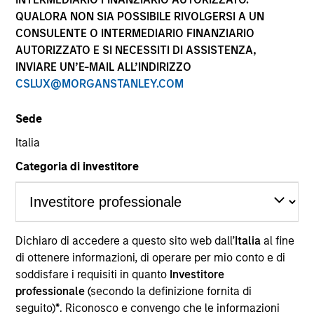
QUALORA NON SIA POSSIBILE RIVOLGERSI A UN
CONSULENTE O INTERMEDIARIO FINANZIARIO
AUTORIZZATO E SI NECESSITI DI ASSISTENZA,
INVIARE UN’E-MAIL ALL’INDIRIZZO
CSLUX@MORGANSTANLEY.COM
Sede
Italia
Categoria di investitore
YEARS OF INDUSTRY EXPERIENCE
37
Years
TEAM
Dichiaro di accedere a questo sito web dall’
Italia
al fine
di ottenere informazioni, di operare per mio conto e di
Morgan Stanley Real Estate Investing
soddisfare i requisiti in quanto
Investitore
professionale
(secondo la definizione fornita di
seguito)
*
. Riconosco e convengo che le informazioni