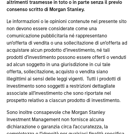
altrimenti trasmesse in toto o in parte senza il previo
consenso scritto di Morgan Stanley.
Le informazioni o le opinioni contenute nel presente sito
non devono essere considerate come una
comunicazione pubblicitaria né rappresentano
un’offerta di vendita o una sollecitazione di un’offerta ad
acquistare alcun prodotto d’investimento, né tali
prodotti d’investimento possono essere offerti o venduti
ARTICOLO
PR
ad alcun soggetto in una giurisdizione in cui tale
offerta, sollecitazione, acquisto o vendita siano
Real Estate Midyear Outlook:
Mo
illegittimi ai sensi delle leggi vigenti. Tutti i prodotti di
Constructive Amid Fluid Backdrop
An
investimento sono soggetti a restrizioni dettagliate
Lo
The current macroenvironment remains
Mo
associate all’investimento che sono riportate nel
resilient despite elevated volatility and
th
prospetto relativo a ciascun prodotto di investimento.
divergence across markets. As inflation and
Sta
Sono inoltre consapevole che Morgan Stanley
energy prices keep central banks hawkish, real
ann
Investment Management non fornisce alcuna
estate continues to offer attractive relative
of 
dichiarazione o garanzia circa l’accuratezza, la
value, supported by a 25% repricing, durable
por
completezza o l’idoneità per qualsiasi finalità specifica
income streams, and constrained supply. In
met