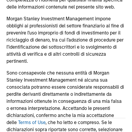
delle informazioni contenute nel presente sito web.
this environment, diversified portfolios and
mar
7-AGO-2026
24
selective asset-level investing remain critical.
Tou
Morgan Stanley Investment Management impone
obblighi ai professionisti del settore finanziario al fine di
prevenire l’uso improprio di fondi di investimento per il
riciclaggio di denaro, tra cui l’adozione di procedure per
l’identificazione dei sottoscrittori e lo svolgimento di
attività di verifica e di altri controlli di sicurezza
May not represent all Team Members.
pertinenti.
The information on this page is for informational
Sono consapevole che nessuna entità di Morgan
purposes only. The information contained herein does
Stanley Investment Management né alcuna sua
not constitute and should not be construed as an
offering of advisory services or an offer to sell or a
consociata potranno essere considerate responsabili di
solicitation of an offer to buy any securities in any
perdite derivanti direttamente o indirettamente da
jurisdiction in which such offer or solicitation,
informazioni ottenute in conseguenza di una mia falsa
purchase or sale would be unlawful under the
o erronea interpretazione. Accettando le presenti
securities, insurance or other laws of such jurisdiction.
dichiarazioni, confermo anche la mia accettazione
All investing involves risks, including a loss of principal.
delle
Terms of Use
, che ho letto e compreso. Se le
dichiarazioni sopra riportate sono corrette, selezionare
Please refer to the strategy detail page for important