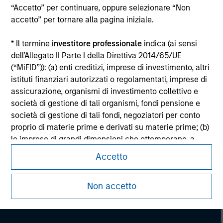
“Accetto” per continuare, oppure selezionare “Non
information on the strategy, including additional risk
considerations.
accetto” per tornare alla pagina iniziale.
* Il termine
investitore professionale
indica (ai sensi
dell’Allegato II Parte I della Direttiva 2014/65/UE
(“MiFID”)): (a) enti creditizi, imprese di investimento, altri
istituti finanziari autorizzati o regolamentati, imprese di
assicurazione, organismi di investimento collettivo e
società di gestione di tali organismi, fondi pensione e
società di gestione di tali fondi, negoziatori per conto
proprio di materie prime e derivati su materie prime; (b)
le imprese di grandi dimensioni che ottemperano, a
livello di singola società, ad almeno due dei seguenti
Accetto
Morgan Stanley
criteri dimensionali: (i) totale di bilancio: EUR 20 milioni,
(ii) fatturato netto: EUR 40 milioni o (iii) fondi propri: EUR
Morgan Stanley Careers
Non accetto
2 milioni, che agiscono per proprio conto; o (c) i governi
nazionali e regionali, compresi gli enti pubblici incaricati
della gestione del debito pubblico a livello nazionale o
regionale, le banche centrali, le istituzioni internazionali