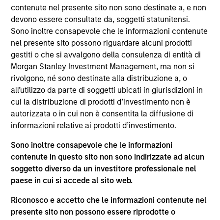
Josephine Scesney is a Managing Director of
contenute nel presente sito non sono destinate a, e non
Morgan Stanley and Global Head of Finance &
devono essere consultate da, soggetti statunitensi.
Operations for MSREI. In this role she oversees
Sono inoltre consapevole che le informazioni contenute
finance, operations, data strategy, reporting,
nel presente sito possono riguardare alcuni prodotti
portfolio management, risk and legal/regulatory
gestiti o che si avvalgono della consulenza di entità di
activities across MSREI. Josephine has over 35
Morgan Stanley Investment Management, ma non si
years of industry experience. Prior to joining
rivolgono, né sono destinate alla distribuzione a, o
Morgan Stanley, Josephine held senior leadership
all’utilizzo da parte di soggetti ubicati in giurisdizioni in
positions at Goldman Sachs, AllianceBernstein and
cui la distribuzione di prodotti d’investimento non è
Cadre, where she was instrumental in the buildout
autorizzata o in cui non è consentita la diffusione di
of the operations for their real estate investing
informazioni relative ai prodotti d’investimento.
platforms. Josephine received her B.B.A. from Pace
Sono inoltre consapevole che le informazioni
University.
contenute in questo sito non sono indirizzate ad alcun
soggetto diverso da un investitore professionale nel
paese in cui si accede al sito web.
Approfondimenti correlati
Riconosco e accetto che le informazioni contenute nel
presente sito non possono essere riprodotte o