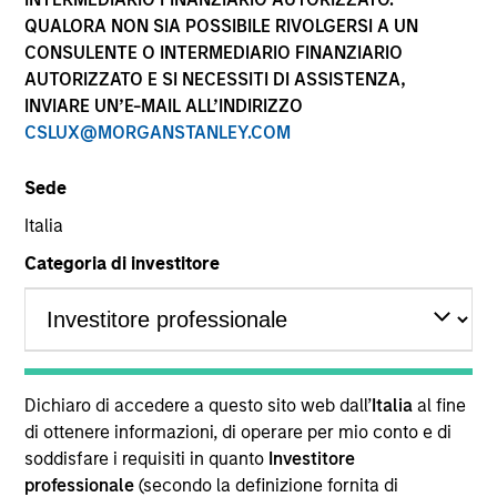
QUALORA NON SIA POSSIBILE RIVOLGERSI A UN
CONSULENTE O INTERMEDIARIO FINANZIARIO
AUTORIZZATO E SI NECESSITI DI ASSISTENZA,
INVIARE UN’E-MAIL ALL’INDIRIZZO
CSLUX@MORGANSTANLEY.COM
Sede
Italia
Categoria di investitore
YEARS OF INDUSTRY EXPERIENCE
31
Years
TEAM
Dichiaro di accedere a questo sito web dall’
Italia
al fine
Calvert Research And Management Team
di ottenere informazioni, di operare per mio conto e di
soddisfare i requisiti in quanto
Investitore
professionale
(secondo la definizione fornita di