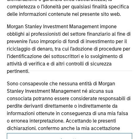
All investing involves risks, including a loss of principal.
completezza o l’idoneità per qualsiasi finalità specifica
delle informazioni contenute nel presente sito web.
Please refer to the strategy detail page for important
information on the strategy, including additional risk
Morgan Stanley Investment Management impone
considerations.
obblighi ai professionisti del settore finanziario al fine di
prevenire l’uso improprio di fondi di investimento per il
riciclaggio di denaro, tra cui l’adozione di procedure per
l’identificazione dei sottoscrittori e lo svolgimento di
attività di verifica e di altri controlli di sicurezza
pertinenti.
Sono consapevole che nessuna entità di Morgan
Stanley Investment Management né alcuna sua
consociata potranno essere considerate responsabili di
perdite derivanti direttamente o indirettamente da
informazioni ottenute in conseguenza di una mia falsa
Morgan Stanley
o erronea interpretazione. Accettando le presenti
dichiarazioni, confermo anche la mia accettazione
Morgan Stanley Careers
delle
Terms of Use
, che ho letto e compreso. Se le