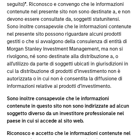
Hope Brown is an Executive Director and Chief
seguito)
*
. Riconosco e convengo che le informazioni
Compliance Officer for Calvert Funds. She joined
contenute nel presente sito non sono destinate a, e non
Calvert in 2014 and is responsible for all aspects of
devono essere consultate da, soggetti statunitensi.
the Funds' compliance program including the
Sono inoltre consapevole che le informazioni contenute
development and administration of the Funds’
nel presente sito possono riguardare alcuni prodotti
policies and procedures, and the oversight of the
gestiti o che si avvalgono della consulenza di entità di
Funds’ primary service providers. She has worked
Morgan Stanley Investment Management, ma non si
in the financial industry since 1995, and has
rivolgono, né sono destinate alla distribuzione a, o
experience in mutual fund, investment adviser and
all’utilizzo da parte di soggetti ubicati in giurisdizioni in
broker-dealer compliance as well as risk
cui la distribuzione di prodotti d’investimento non è
management and vendor management and
autorizzata o in cui non è consentita la diffusione di
oversight. Prior to joining Calvert, Ms. Brown was
informazioni relative ai prodotti d’investimento.
associated with Wilmington Trust Investment
Sono inoltre consapevole che le informazioni
Advisors, Inc. where she served as Vice President,
contenute in questo sito non sono indirizzate ad alcun
Chief Compliance Officer for the Wilmington Funds.
soggetto diverso da un investitore professionale nel
Prior to that, she spent five years as an Assistant
paese in cui si accede al sito web.
Vice President, Risk Management and Compliance
Lead Manager, at T. Rowe Price Associates, Inc. Ms.
Riconosco e accetto che le informazioni contenute nel
Brown is a member of the Investment Company