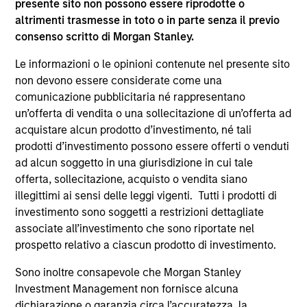
presente sito non possono essere riprodotte o
Institute Chief Compliance Officer and Investment
altrimenti trasmesse in toto o in parte senza il previo
Advisers Committees, and the National Society of
consenso scritto di Morgan Stanley.
Compliance Professionals. She also currently
serves on the Board of Directors of Associated
Le informazioni o le opinioni contenute nel presente sito
Black Charities. Ms. Brown graduated cum laude
non devono essere considerate come una
with a BA in English from the University of
comunicazione pubblicitaria né rappresentano
Maryland, College Park.
un’offerta di vendita o una sollecitazione di un’offerta ad
acquistare alcun prodotto d’investimento, né tali
prodotti d’investimento possono essere offerti o venduti
ad alcun soggetto in una giurisdizione in cui tale
May not represent all Team Members.
offerta, sollecitazione, acquisto o vendita siano
illegittimi ai sensi delle leggi vigenti. Tutti i prodotti di
The information on this page is for informational
investimento sono soggetti a restrizioni dettagliate
purposes only. The information contained herein does
not constitute and should not be construed as an
associate all’investimento che sono riportate nel
offering of advisory services or an offer to sell or a
prospetto relativo a ciascun prodotto di investimento.
solicitation of an offer to buy any securities in any
jurisdiction in which such offer or solicitation,
Sono inoltre consapevole che Morgan Stanley
purchase or sale would be unlawful under the
Investment Management non fornisce alcuna
securities, insurance or other laws of such jurisdiction.
dichiarazione o garanzia circa l’accuratezza, la