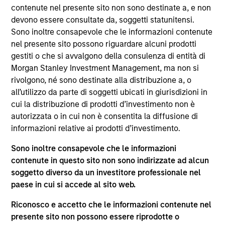
Brian Niles is a Managing Director of Morgan
contenute nel presente sito non sono destinate a, e non
Stanley, Co-Head of MSREI and Co-Head of NHREF.
devono essere consultate da, soggetti statunitensi.
He is also a member of the Morgan Stanley
Sono inoltre consapevole che le informazioni contenute
Investment Management Operating Committee.
nel presente sito possono riguardare alcuni prodotti
Brian joined Morgan Stanley in 2006 and was
gestiti o che si avvalgono della consulenza di entità di
named Head of MSREI Europe in 2011, Co-Head of
Morgan Stanley Investment Management, ma non si
NHREF in 2019 and Co-Head of MSREI in 2022.
rivolgono, né sono destinate alla distribuzione a, o
Brian is responsible for jointly leading the global
all’utilizzo da parte di soggetti ubicati in giurisdizioni in
private real estate investing business which
cui la distribuzione di prodotti d’investimento non è
currently manages $55 billion of gross real estate
autorizzata o in cui non è consentita la diffusione di
assets worldwide on behalf of its clients, in addition
informazioni relative ai prodotti d’investimento.
to overseeing the global value-add / opportunistic
Sono inoltre consapevole che le informazioni
fund series. Brian has been an active real estate
contenute in questo sito non sono indirizzate ad alcun
investing professional for over 28 years across
soggetto diverso da un investitore professionale nel
multiple geographies and asset classes. Prior to
paese in cui si accede al sito web.
joining Morgan Stanley in 2006, Brian spent nine
years with Goldman Sachs working primarily in the
Riconosco e accetto che le informazioni contenute nel
Real Estate Principal Investment Area. Brian
presente sito non possono essere riprodotte o
received a BSc from Cornell University.