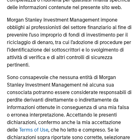
delle informazioni contenute nel presente sito web.
Brian Niles, Co-Head of MSREI and Co-Head of
res
NHREF to discuss the outlook for real estate
div
Morgan Stanley Investment Management impone
and what is takes to succeed in today's
ene
obblighi ai professionisti del settore finanziario al fine di
complex environment.
est
prevenire l’uso improprio di fondi di investimento per il
val
riciclaggio di denaro, tra cui l’adozione di procedure per
in
l’identificazione dei sottoscrittori e lo svolgimento di
thi
6-APR-2026
7-
attività di verifica e di altri controlli di sicurezza
sel
pertinenti.
Sono consapevole che nessuna entità di Morgan
Stanley Investment Management né alcuna sua
consociata potranno essere considerate responsabili di
perdite derivanti direttamente o indirettamente da
informazioni ottenute in conseguenza di una mia falsa
May not represent all Team Members.
o erronea interpretazione. Accettando le presenti
The information on this page is for informational
dichiarazioni, confermo anche la mia accettazione
purposes only. The information contained herein does
delle
Terms of Use
, che ho letto e compreso. Se le
not constitute and should not be construed as an
offering of advisory services or an offer to sell or a
dichiarazioni sopra riportate sono corrette, selezionare