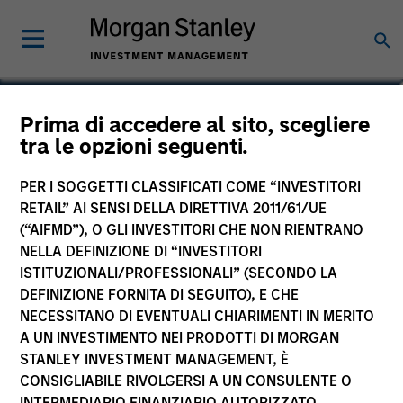
Brian Niles
Prima di accedere al sito, scegliere
tra le opzioni seguenti.
Co-Head of MSREI and Co-Head of
NHREF
PER I SOGGETTI CLASSIFICATI COME “INVESTITORI
RETAIL” AI SENSI DELLA DIRETTIVA 2011/61/UE
(“AIFMD”), O GLI INVESTITORI CHE NON RIENTRANO
NELLA DEFINIZIONE DI “INVESTITORI
ISTITUZIONALI/PROFESSIONALI” (SECONDO LA
DEFINIZIONE FORNITA DI SEGUITO), E CHE
NECESSITANO DI EVENTUALI CHIARIMENTI IN MERITO
A UN INVESTIMENTO NEI PRODOTTI DI MORGAN
STANLEY INVESTMENT MANAGEMENT, È
CONSIGLIABILE RIVOLGERSI A UN CONSULENTE O
INTERMEDIARIO FINANZIARIO AUTORIZZATO.