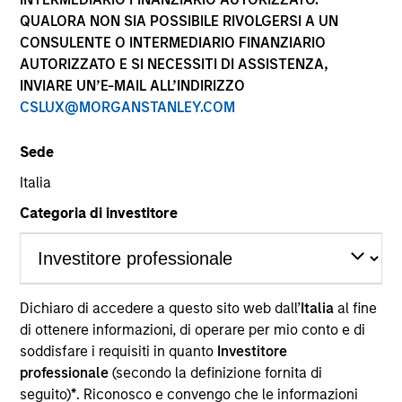
QUALORA NON SIA POSSIBILE RIVOLGERSI A UN
CONSULENTE O INTERMEDIARIO FINANZIARIO
AUTORIZZATO E SI NECESSITI DI ASSISTENZA,
INVIARE UN’E-MAIL ALL’INDIRIZZO
CSLUX@MORGANSTANLEY.COM
Sede
Italia
Categoria di investitore
YEARS OF INDUSTRY EXPERIENCE
28
Years
TEAM
Dichiaro di accedere a questo sito web dall’
Italia
al fine
di ottenere informazioni, di operare per mio conto e di
Morgan Stanley Real Estate Investing
soddisfare i requisiti in quanto
Investitore
professionale
(secondo la definizione fornita di
seguito)
*
. Riconosco e convengo che le informazioni