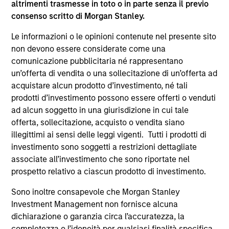
altrimenti trasmesse in toto o in parte senza il previo
consenso scritto di Morgan Stanley.
Le informazioni o le opinioni contenute nel presente sito
Approfondimenti correlati
non devono essere considerate come una
comunicazione pubblicitaria né rappresentano
un’offerta di vendita o una sollecitazione di un’offerta ad
acquistare alcun prodotto d’investimento, né tali
prodotti d’investimento possono essere offerti o venduti
ad alcun soggetto in una giurisdizione in cui tale
offerta, sollecitazione, acquisto o vendita siano
illegittimi ai sensi delle leggi vigenti. Tutti i prodotti di
investimento sono soggetti a restrizioni dettagliate
associate all’investimento che sono riportate nel
prospetto relativo a ciascun prodotto di investimento.
ALTS IN FOCUS
AR
Sono inoltre consapevole che Morgan Stanley
Real Estate Outlook with Brian Niles
Re
Investment Management non fornisce alcuna
Co
dichiarazione o garanzia circa l’accuratezza, la
Tony Charles, Head of Research and Strategy
completezza o l’idoneità per qualsiasi finalità specifica
for Global Real Assets, recently sat down with
Th