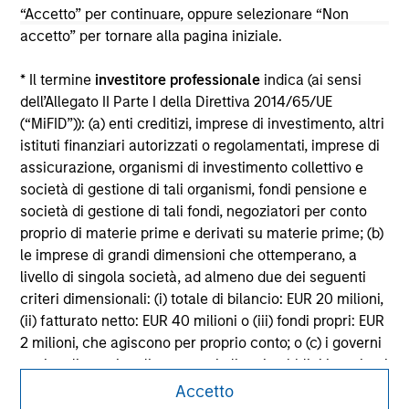
solicitation of an offer to buy any securities in any
“Accetto” per continuare, oppure selezionare “Non
jurisdiction in which such offer or solicitation,
accetto” per tornare alla pagina iniziale.
purchase or sale would be unlawful under the
securities, insurance or other laws of such jurisdiction.
* Il termine
investitore professionale
indica (ai sensi
All investing involves risks, including a loss of principal.
dell’Allegato II Parte I della Direttiva 2014/65/UE
(“MiFID”)): (a) enti creditizi, imprese di investimento, altri
Please refer to the strategy detail page for important
istituti finanziari autorizzati o regolamentati, imprese di
information on the strategy, including additional risk
considerations.
assicurazione, organismi di investimento collettivo e
società di gestione di tali organismi, fondi pensione e
società di gestione di tali fondi, negoziatori per conto
proprio di materie prime e derivati su materie prime; (b)
le imprese di grandi dimensioni che ottemperano, a
livello di singola società, ad almeno due dei seguenti
criteri dimensionali: (i) totale di bilancio: EUR 20 milioni,
(ii) fatturato netto: EUR 40 milioni o (iii) fondi propri: EUR
2 milioni, che agiscono per proprio conto; o (c) i governi
nazionali e regionali, compresi gli enti pubblici incaricati
della gestione del debito pubblico a livello nazionale o
Accetto
regionale, le banche centrali, le istituzioni internazionali