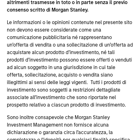
altrimenti trasmesse in toto o in parte senza il previo
consenso scritto di Morgan Stanley.
Le informazioni o le opinioni contenute nel presente sito
non devono essere considerate come una
comunicazione pubblicitaria né rappresentano
un’offerta di vendita o una sollecitazione di un’offerta ad
acquistare alcun prodotto d’investimento, né tali
prodotti d’investimento possono essere offerti o venduti
2026 OUTLOOKS
20
ad alcun soggetto in una giurisdizione in cui tale
offerta, sollecitazione, acquisto o vendita siano
Commodity Market Outlook: Trends
Co
illegittimi ai sensi delle leggi vigenti. Tutti i prodotti di
Driving Optimism in 2026
Dr
investimento sono soggetti a restrizioni dettagliate
Discover what key trends are shaping the
Di
associate all’investimento che sono riportate nel
commodity sectors in 2026 and setting up an
co
prospetto relativo a ciascun prodotto di investimento.
optimistic outlook for commodities.
opt
Sono inoltre consapevole che Morgan Stanley
Investment Management non fornisce alcuna
dichiarazione o garanzia circa l’accuratezza, la
completezza o l’idoneità per qualsiasi finalità specifica