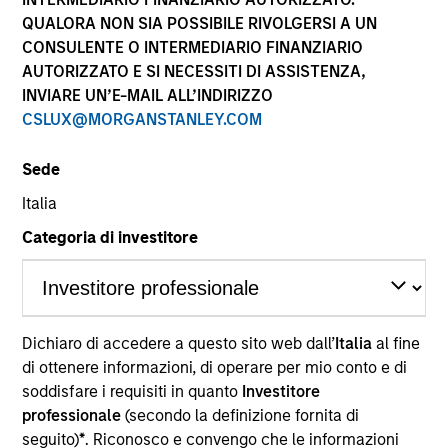
QUALORA NON SIA POSSIBILE RIVOLGERSI A UN
CONSULENTE O INTERMEDIARIO FINANZIARIO
AUTORIZZATO E SI NECESSITI DI ASSISTENZA,
INVIARE UN’E-MAIL ALL’INDIRIZZO
CSLUX@MORGANSTANLEY.COM
Sede
Italia
YEARS OF INDUSTRY EXPERIENCE
Categoria di investitore
26
Years
TEAM
Parametric
Dichiaro di accedere a questo sito web dall’
Italia
al fine
di ottenere informazioni, di operare per mio conto e di
soddisfare i requisiti in quanto
Investitore
professionale
(secondo la definizione fornita di
Brian is responsible for implementing strategic
seguito)
*
. Riconosco e convengo che le informazioni