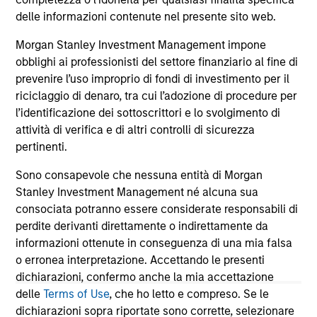
12-DIC-2025
12-
delle informazioni contenute nel presente sito web.
Morgan Stanley Investment Management impone
obblighi ai professionisti del settore finanziario al fine di
prevenire l’uso improprio di fondi di investimento per il
riciclaggio di denaro, tra cui l’adozione di procedure per
l’identificazione dei sottoscrittori e lo svolgimento di
attività di verifica e di altri controlli di sicurezza
May not represent all Team Members.
pertinenti.
The information on this page is for informational
Sono consapevole che nessuna entità di Morgan
purposes only. The information contained herein does
Stanley Investment Management né alcuna sua
not constitute and should not be construed as an
offering of advisory services or an offer to sell or a
consociata potranno essere considerate responsabili di
solicitation of an offer to buy any securities in any
perdite derivanti direttamente o indirettamente da
jurisdiction in which such offer or solicitation,
informazioni ottenute in conseguenza di una mia falsa
purchase or sale would be unlawful under the
securities, insurance or other laws of such jurisdiction.
o erronea interpretazione. Accettando le presenti
dichiarazioni, confermo anche la mia accettazione
All investing involves risks, including a loss of principal.
delle
Terms of Use
, che ho letto e compreso. Se le
dichiarazioni sopra riportate sono corrette, selezionare
Please refer to the strategy detail page for important