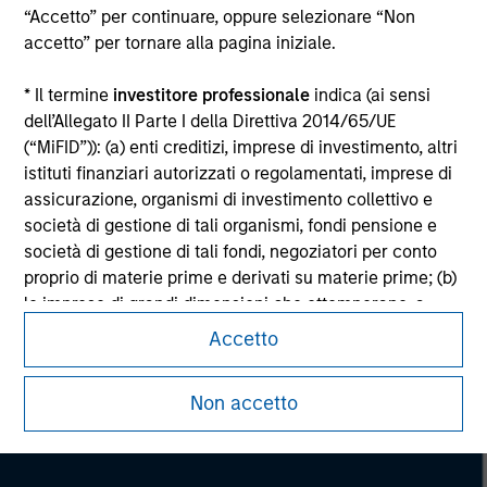
information on the strategy, including additional risk
“Accetto” per continuare, oppure selezionare “Non
considerations.
accetto” per tornare alla pagina iniziale.
* Il termine
investitore professionale
indica (ai sensi
dell’Allegato II Parte I della Direttiva 2014/65/UE
(“MiFID”)): (a) enti creditizi, imprese di investimento, altri
istituti finanziari autorizzati o regolamentati, imprese di
assicurazione, organismi di investimento collettivo e
società di gestione di tali organismi, fondi pensione e
società di gestione di tali fondi, negoziatori per conto
proprio di materie prime e derivati su materie prime; (b)
le imprese di grandi dimensioni che ottemperano, a
livello di singola società, ad almeno due dei seguenti
Accetto
Morgan Stanley
criteri dimensionali: (i) totale di bilancio: EUR 20 milioni,
(ii) fatturato netto: EUR 40 milioni o (iii) fondi propri: EUR
Morgan Stanley Careers
Non accetto
2 milioni, che agiscono per proprio conto; o (c) i governi
nazionali e regionali, compresi gli enti pubblici incaricati
della gestione del debito pubblico a livello nazionale o
regionale, le banche centrali, le istituzioni internazionali