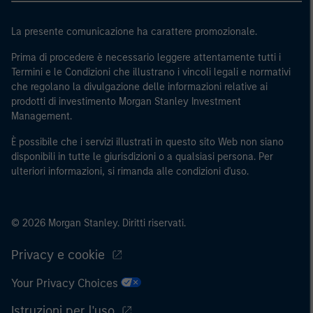
e sovranazionali come la Banca mondiale, l’FMI, la BCE,
La presente comunicazione ha carattere promozionale.
la BEI e altre organizzazioni internazionali analoghe, che
agiscono per proprio conto.
Prima di procedere è necessario leggere attentamente tutti i
Termini e le Condizioni che illustrano i vincoli legali e normativi
Si osservi che la definizione di Investitore professionale
che regolano la divulgazione delle informazioni relative ai
potrebbe non essere una definizione fornita dall’autorità
prodotti di investimento Morgan Stanley Investment
di regolamentazione del paese da cui si accede al sito
Management.
web.
È possibile che i servizi illustrati in questo sito Web non siano
disponibili in tutte le giurisdizioni o a qualsiasi persona. Per
ulteriori informazioni, si rimanda alle condizioni d'uso.
© 2026 Morgan Stanley. Diritti riservati.
Privacy e cookie
Your Privacy Choices
Istruzioni per l'uso