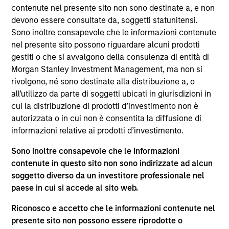
objectives into daily operations across portfolio
contenute nel presente sito non sono destinate a, e non
management and trading. He brings 25 years of
devono essere consultate da, soggetti statunitensi.
experience across a range of institutions, including
Sono inoltre consapevole che le informazioni contenute
pension funds, insurance companies, and wealth
nel presente sito possono riguardare alcuni prodotti
management. He held a variety of positions for
gestiti o che si avvalgono della consulenza di entità di
these companies overseeing portfolio
Morgan Stanley Investment Management, ma non si
management, investment operations, and strategic
rivolgono, né sono destinate alla distribuzione a, o
transactions. Prior to joining Parametric in 2022, he
all’utilizzo da parte di soggetti ubicati in giurisdizioni in
was the senior investment officer at USAA,
cui la distribuzione di prodotti d’investimento non è
responsible for oversight, governance, and
autorizzata o in cui non è consentita la diffusione di
performance of institutional investment portfolios.
informazioni relative ai prodotti d’investimento.
A CFA charterholder, Brian is a member of the CFA
Society of Seattle.
Sono inoltre consapevole che le informazioni
contenute in questo sito non sono indirizzate ad alcun
soggetto diverso da un investitore professionale nel
paese in cui si accede al sito web.
Approfondimenti correlati
Riconosco e accetto che le informazioni contenute nel
presente sito non possono essere riprodotte o