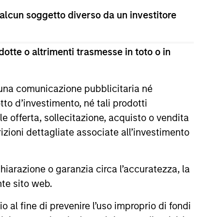
 alcun soggetto diverso da un investitore
otte o altrimenti trasmesse in toto o in
 una comunicazione pubblicitaria né
to d’investimento, né tali prodotti
CUS
e offerta, sollecitazione, acquisto o vendita
 Equity 2026 Outlook
trizioni dettagliate associate all’investimento
the present cycle has several
to run, leading to healthier
arazione o garanzia circa l’accuratezza, la
stributions to PE investors.
nte sito web.
n our 2026 Private Equity
al fine di prevenire l’uso improprio di fondi