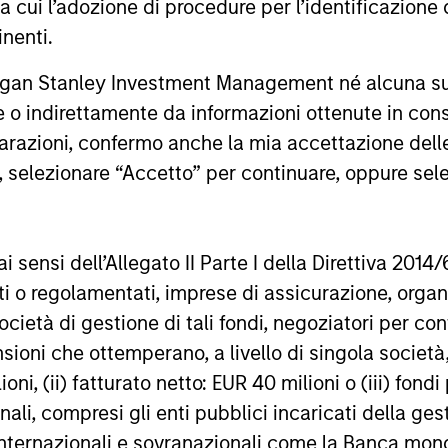
ra cui l’adozione di procedure per l’identificazione d
inenti.
16-LUG-2026
16-DIC-202
rgan Stanley Investment Management né alcuna su
te o indirettamente da informazioni ottenute in co
iarazioni, confermo anche la mia accettazione del
e, selezionare “Accetto” per continuare, oppure sel
nal purposes only. The information contained herein does not c
or a solicitation of an offer to buy any securities in any jurisdi
curities, insurance or other laws of such jurisdiction.
ai sensi dell’Allegato II Parte I della Direttiva 2014/
zati o regolamentati, imprese di assicurazione, orga
principal.
ocietà di gestione di tali fondi, negoziatori per co
ortant information on the strategy, including additional risk co
sioni che ottemperano, a livello di singola società
ioni, (ii) fatturato netto: EUR 40 milioni o (iii) fon
onali, compresi gli enti pubblici incaricati della ge
 internazionali e sovranazionali come la Banca mondia