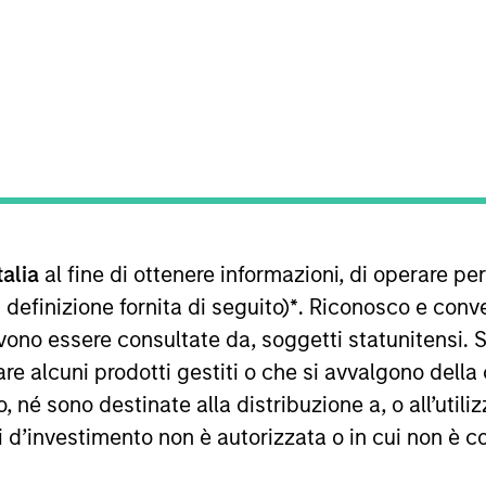
TEAM
Morgan Stanley
Energy Partners
f Morgan Stanley and is based in Houston. Mr. Griffin j
talia
al fine di ottenere informazioni, di operare per
e school. From 2013 to 2015, Mr. Griffin was an Associ
the Mergers & Acquisitions group of Bank of America Mer
 definizione fornita di seguito)
*
. Riconosco e conv
rgy Services, Mission Creek Resources and SolMicroGrid
vono essere consultate da, soggetti statunitensi. 
Economics, magna cum laude, from Harvard College and 
re alcuni prodotti gestiti o che si avvalgono della
 where he was a Palmer Scholar.
é sono destinate alla distribuzione a, o all’utilizz
ti d’investimento non è autorizzata o in cui non è c