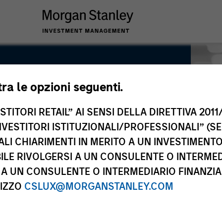
tra le opzioni seguenti.
TITORI RETAIL” AI SENSI DELLA DIRETTIVA 2011/
NVESTITORI ISTITUZIONALI/PROFESSIONALI” (S
ALI CHIARIMENTI IN MERITO A UN INVESTIMEN
LE RIVOLGERSI A UN CONSULENTE O INTERMED
A UN CONSULENTE O INTERMEDIARIO FINANZIAR
RIZZO
CSLUX@MORGANSTANLEY.COM