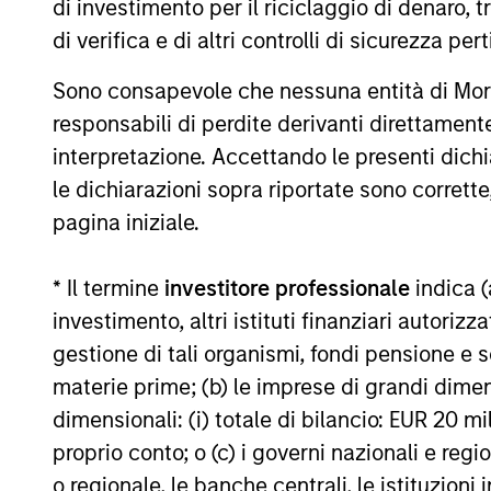
di investimento per il riciclaggio di denaro, t
Georgia-based SolMicroGrid. This
di verifica e di altri controlli di sicurezza pert
strategic partnership will support the
7-GEN-2021
growth of SolMicroGrid’s business, which
Sono consapevole che nessuna entità di Mo
offers innovative microgrid solutions
through an Energy-as-a-Service (EaaS)
responsabili di perdite derivanti direttamen
business model.
interpretazione. Accettando le presenti dich
le dichiarazioni sopra riportate sono corrett
May not represent all Team Members.
pagina iniziale.
The information on this page is for informatio
offering of advisory services or an offer to sell 
purchase or sale would be unlawful under the se
* Il termine
investitore professionale
indica (
investimento, altri istituti finanziari autoriz
All investing involves risks, including a loss of 
gestione di tali organismi, fondi pensione e s
Please refer to the strategy detail page for imp
materie prime; (b) le imprese di grandi dimen
dimensionali: (i) totale di bilancio: EUR 20 mil
proprio conto; o (c) i governi nazionali e regi
o regionale, le banche centrali, le istituzioni