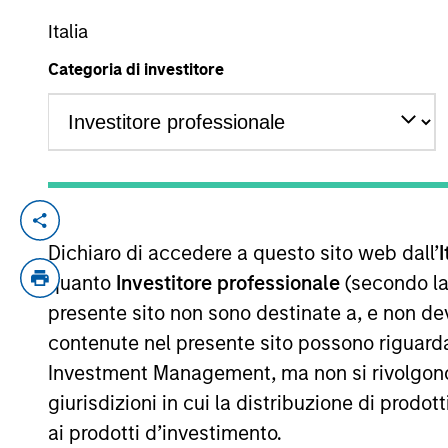
Italia
Categoria di investitore
YEARS OF INDUSTRY EXPERIENCE
15
Years
Andrew Griffin is an Executive Director o
Dichiaro di accedere a questo sito web dall’
I
Partners in 2017 after completing graduat
2011 to 2013, he worked as an Analyst in 
quanto
Investitore professionale
(secondo la
on the Board of Directors of Catalyst Ene
presente sito non sono destinate a, e non de
companies. Mr. Griffin holds an A.B. in 
contenute nel presente sito possono riguarda
School of the University of Pennsylvania
Investment Management, ma non si rivolgono, n
giurisdizioni in cui la distribuzione di prodot
ai prodotti d’investimento.
Approfondimenti correlati