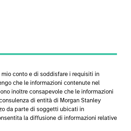
oined Morgan Stanley Energy
 mio conto e di soddisfare i requisiti in
ate at Lindsay Goldberg and, from
rill Lynch. He currently serves
engo che le informazioni contenute nel
, all current MSEP portfolio
Sono inoltre consapevole che le informazioni
an M.B.A. from the Wharton
 consulenza di entità di Morgan Stanley
o da parte di soggetti ubicati in
onsentita la diffusione di informazioni relative