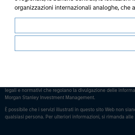
Morgan Stan
organizzazioni internazionali analoghe, che 
Morgan Stan
Si osservi che la definizione di Investitore 
paese da cui si accede al sito web.
La presente comunicazione ha carattere promozionale.
Prima di procedere è necessario leggere attentamente tutti i 
legali e normativi che regolano la divulgazione delle informaz
Morgan Stanley Investment Management.
È possibile che i servizi illustrati in questo sito Web non siano
qualsiasi persona. Per ulteriori informazioni, si rimanda alle