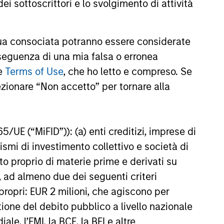
ei sottoscrittori e lo svolgimento di attività
5
a consociata potranno essere considerate
nseguenza di una mia falsa o erronea
le
Terms of Use
, che ho letto e compreso. Se
ezionare “Non accetto” per tornare alla
onstitute and should not be construed as an
ction in which such offer or solicitation,
65/UE (“MiFID”)): (a) enti creditizi, imprese di
nismi di investimento collettivo e società di
nto proprio di materie prime e derivati su
nsiderations.
, ad almeno due dei seguenti criteri
di propri: EUR 2 milioni, che agiscono per
stione del debito pubblico a livello nazionale
le, l’FMI, la BCE, la BEI e altre