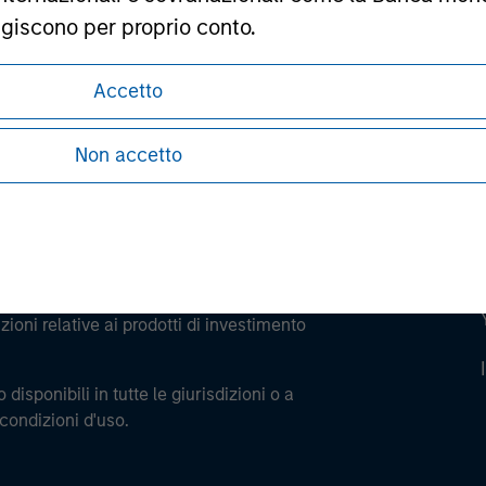
ley
agiscono per proprio conto.
ley Careers
professionale potrebbe non essere una definizione fo
Accetto
Non accetto
Termini e le Condizioni che illustrano i vincoli
ioni relative ai prodotti di investimento
 disponibili in tutte le giurisdizioni o a
 condizioni d'uso.