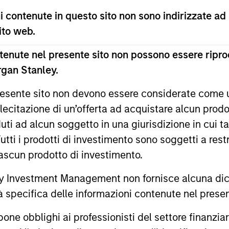
 contenute in questo sito non sono indirizzate ad
 sito web.
enute nel presente sito non possono essere riprod
rgan Stanley.
 presente sito non devono essere considerate come
lecitazione di un’offerta ad acquistare alcun prodot
ALTS IN FOCUS
ALTS IN FO
ti ad alcun soggetto in una giurisdizione in cui tal
Private Equity 2026 Midyear
Private
 Tutti i prodotti di investimento sono soggetti a res
Outlook
ciascun prodotto di investimento.
We believe 
more years 
The foundation for a multi-year recovery
 Investment Management non fornisce alcuna dichi
exits and di
is now in place. The next phase depends
tà specifica delle informazioni contenute nel prese
Learn why i
less on direction than on breadth.
outlook.
bblighi ai professionisti del settore finanziario 