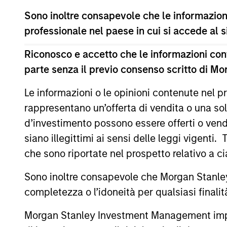
Sono inoltre consapevole che le informazioni
professionale nel paese in cui si accede al
Riconosco e accetto che le informazioni cont
parte senza il previo consenso scritto di Mo
Le informazioni o le opinioni contenute nel
rappresentano un’offerta di vendita o una sol
PRESS RELEASE
d’investimento possono essere offerti o vendu
Morgan Stanley Energy
siano illegittimi ai sensi delle leggi vigenti.
Partners Announces
che sono riportate nel prospetto relativo a 
Strategic Partnership with
Investment funds managed by Morgan
Sono inoltre consapevole che Morgan Stanley
SolMicroGrid
Stanley Energy Partners (MSEP), part of
completezza o l’idoneità per qualsiasi finali
Morgan Stanley Investment Management,
announced today that they have
Morgan Stanley Investment Management impone o
completed an investment in Alpharetta,