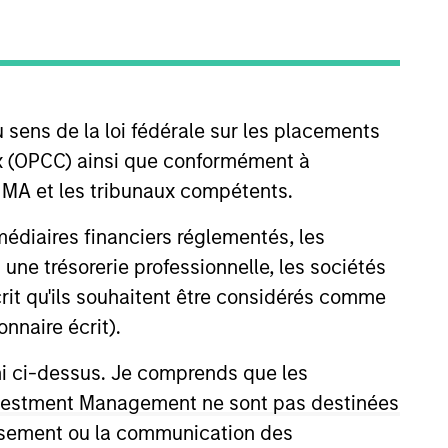
 sens de la loi fédérale sur les placements
aux (OPCC) ainsi que conformément à
FINMA et les tribunaux compétents.
tivity across all asset strategies and types
ermédiaires financiers réglementés, les
ssets), comprehensive (public and private assets)
 une trésorerie professionnelle, les sociétés
r model, in discretionary or advisory format.
écrit qu'ils souhaitent être considérés comme
nnaire écrit).
ni ci-dessus. Je comprends que les
 Investment Management ne sont pas destinées
tissement ou la communication des