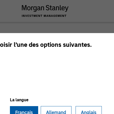
Privat
oisir l’une des options suivantes.
Perspe
Quarterly Private M
Deep Dive.
La langue
Français
Allemand
Anglais