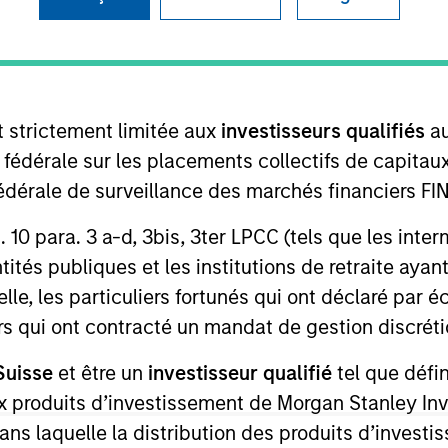
re for our next
arkets Perspectives
Webinar
t strictement limitée aux
investisseurs qualifiés
au
r
e fédérale sur les placements collectifs de capit
té fédérale de surveillance des marchés financiers 
lutions Group
olutions Group is a comprehensive multi-asset business, with ac
rt. 10 para. 3 a-d, 3bis, 3ter LPCC (tels que les int
d alternative), through solutions that span fully liquid (public a
ités publiques et les institutions de retraite ayant
te portfolios. Offerings are delivered via a managed portfolio o
lle, les particuliers fortunés qui ont déclaré par 
urs qui ont contracté un mandat de gestion discrétio
Suisse
et être un
investisseur qualifié
tel que défi
 aux produits d’investissement de Morgan Stanley
dans laquelle la distribution des produits d’inves