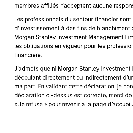
membres affiliés n'acceptent aucune responsa
environment, a deep dive
into the entry opportunity in
Les professionnels du secteur financier sont
private real estate, and an
d’investissement à des fins de blanchiment 
in-depth review of private
Morgan Stanley Investment Management Limited
equity.
les obligations en vigueur pour les professio
financière.
Private
J’admets que ni Morgan Stanley Investment M
Markets
découlant directement ou indirectement d’un 
Perspectives
ma part. En validant cette déclaration, je 
Q4 Webinar
déclaration ci-dessus est correcte, merci de 
« Je refuse » pour revenir à la page d’accueil
3 DÉC. 2025
In this quarter’s webinar,
our investment leaders