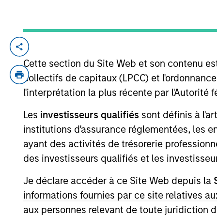
Private
Register he
Private M
Markets
Cette section du Site Web et son contenu es
Perspectives
Registe
collectifs de capitaux (LPCC) et l'ordonnanc
Q2 Webinar
l'interprétation la plus récente par l'Autori
Portfolio So
3 JUIN 2026
The Portfolio S
Les
investisseurs qualifiés
sont définis à l'a
(traditional an
In this quarter’s webinar,
institutions d'assurance réglementées, les ent
and fully priva
our investment leaders
ayant des activités de trésorerie professionne
provided an update on the
des investisseurs qualifiés et les investisse
signals observed in the
Je déclare accéder à ce Site Web depuis la
latest private markets data,
a summary of the latest
informations fournies par ce site relatives
private markets asset class
aux personnes relevant de toute juridiction 