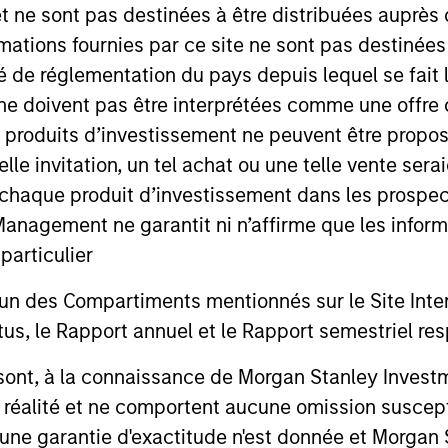
et ne sont pas destinées à être distribuées auprès 
mations fournies par ce site ne sont pas destinée
ité de réglementation du pays depuis lequel se fait
ne doivent pas être interprétées comme une offre 
es produits d’investissement ne peuvent être prop
telle invitation, un tel achat ou une telle vente ser
 à chaque produit d’investissement dans les prosp
agement ne garantit ni n’affirme que les informa
articulier
un des Compartiments mentionnés sur le Site Intern
, le Rapport annuel et le Rapport semestriel respe
b sont, à la connaissance de Morgan Stanley Inve
la réalité et ne comportent aucune omission suscepti
ucune garantie d'exactitude n'est donnée et Morga