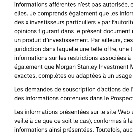
views, and a deep dive into
informations afférentes n’est pas autorisée, 
private credit, including
elles. Je comprends également que les infor
addressing recent concerns
des « investisseurs particuliers » par l’autor
regarding software
opinions figurant dans le présent document 
exposure.
un produit d’investissement. Par ailleurs, c
juridiction dans laquelle une telle offre, une 
Private
informations sur les restrictions associées
Markets
également que Morgan Stanley Investment Man
exactes, complètes ou adaptées à un usage p
Perspectives
Q1 Webinar
Les demandes de souscription d'actions de l'
des informations contenues dans le Prospectus
4 MARS 2026
In this quarter’s webinar,
Les informations présentées sur le site We
our investment leaders
veillé à ce que ce soit le cas), conformes à 
provided a summary of the
informations ainsi présentées. Toutefois, a
private markets’ investment