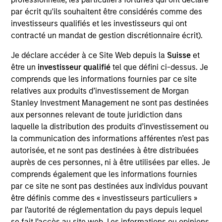
société d’investissement à capital variable domiciliée au
Luxembourg. (la « Société »), enregistrée au Grand-Duché
par écrit qu'ils souhaitent être considérés comme des
de Luxembourg en tant qu’organisme de placement
investisseurs qualifiés et les investisseurs qui ont
collectif conformément à la Partie 1 de la Loi du 17
contracté un mandat de gestion discrétionnaire écrit).
décembre 2010, telle que modifiée. La Société est un
Organisme de Placement Collectif en Valeurs Mobilières
Je déclare accéder à ce Site Web depuis la
Suisse
et
(« OPCVM »).
être un
investisseur qualifié
tel que défini ci-dessus. Je
Les demandes de souscription dans des parts du Fonds ne
comprends que les informations fournies par ce site
doivent pas être effectuées sans consultation préalable
relatives aux produits d’investissement de Morgan
du prospectus actuel et du Document d’Informations Clés
(« DIC ») ou du Document d’Informations Clés pour
Stanley Investment Management ne sont pas destinées
l’Investisseur (« DICI »), documents disponibles en anglais
aux personnes relevant de toute juridiction dans
et dans la langue officielle de votre juridiction à
laquelle la distribution des produits d’investissement ou
https://www.morganstanley.com/im/msinvf/index.html
,
la communication des informations afférentes n’est pas
ou gratuitement au siège social de Morgan Stanley
autorisée, et ne sont pas destinées à être distribuées
Investment Funds, European Bank and Business Centre,
6B route de Trèves, L-2633 Senningerberg, R.C.S.
auprès de ces personnes, ni à être utilisées par elles. Je
Luxembourg B 29 192.
comprends également que les informations fournies
par ce site ne sont pas destinées aux individus pouvant
Les informations relatives aux aspects du Fonds en lien
avec le développement durable et la synthèse des droits
être définis comme des « investisseurs particuliers »
des investisseurs sont disponibles sur le site Internet
par l’autorité de réglementation du pays depuis lequel
susmentionné.
se fait l’accès au site web. Les informations ou opinions