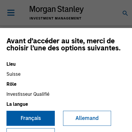
Morgan Stanley
Avant d’accéder au site, merci de
choisir l’une des options suivantes.
Investment Funds
Lieu
Changer le véhicule du fonds
Suisse
Rôle
Investisseur Qualifié
La langue
Français
Allemand
Ce document est une communication promotionnelle.