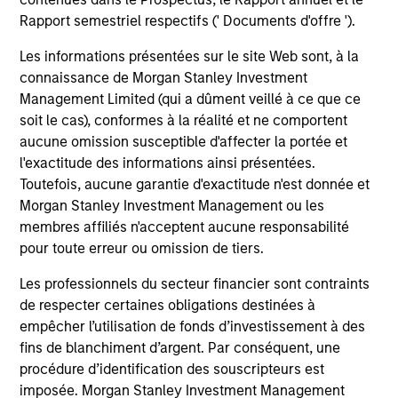
nettes de frais et ne tiennent pas compte des commissions,
Rapport semestriel respectifs (' Documents d'offre ').
des coûts d’émission ou de rachat des parts. La source de
toutes les données sur les performances et les indices est
Les informations présentées sur le site Web sont, à la
Morgan Stanley Investment Management Limited (« MSIM
Ltd »).
connaissance de Morgan Stanley Investment
Management Limited (qui a dûment veillé à ce que ce
La valeur des investissements et les revenus qui en
soit le cas), conformes à la réalité et ne comportent
découlent peuvent baisser ou augmenter et un investisseur
peut ne pas récupérer le montant investi.
aucune omission susceptible d'affecter la portée et
l'exactitude des informations ainsi présentées.
Les données de performance des fonds présentant un
Toutefois, aucune garantie d'exactitude n'est donnée et
historique inférieur à un an ne sont pas mentionnées. Les
performances sont exprimées nettes de frais. Les données
Morgan Stanley Investment Management ou les
de performance depuis le début de l’année ne sont pas
membres affiliés n'acceptent aucune responsabilité
annualisées. Le cas échéant, les performances d’autres
pour toute erreur ou omission de tiers.
classes d’actions sont susceptibles de varier. Les
investisseurs doivent examiner attentivement les objectifs
Les professionnels du secteur financier sont contraints
d’investissement, les risques, les charges et les frais
de respecter certaines obligations destinées à
associés au fonds avant de prendre une décision
d’investissement.
empêcher l’utilisation de fonds d’investissement à des
fins de blanchiment d’argent. Par conséquent, une
Le recours à l'effet de levier augmente les risques, de sorte
procédure d’identification des souscripteurs est
qu'une variation relativement faible de la valeur d'un
investissement peut entraîner une variation
imposée. Morgan Stanley Investment Management