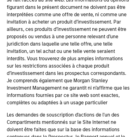
En outre, tous les investisseurs italiens devraient se
figurant dans le présent document ne doivent pas être
référer au « Formulaire de demande étendue », et tous les
interprétées comme une offre de vente, ni comme une
investisseurs de Hong Kong devraient se reporter à la
invitation à acheter un produit d’investissement. Par
section « Informations supplémentaires pour les
ailleurs, ces produits d’investissement ne peuvent être
investisseurs de Hong Kong » du Prospectus. Des copies
du Prospectus, du KID ou DICI, des Statuts et des rapports
proposés ou vendus à une personne relevant d’une
annuels et semestriels, en allemand, ainsi que des
juridiction dans laquelle une telle offre, une telle
informations complémentaires peuvent être obtenues
invitation, un tel achat ou une telle vente seraient
gratuitement auprès du représentant en Suisse. Le
interdits. Vous trouverez de plus amples informations
représentant en Suisse est Carnegie Fund Services SA, 11,
rue du Général-Dufour, 1204 Genève. L’agent payeur en
sur les restrictions associées à chaque produit
Suisse est la Banque Cantonale de Genève, 17, quai de
d’investissement dans les prospectus correspondants.
l’Ile, 1204 Genève.
Je comprends également que Morgan Stanley
Si la société de gestion du Fonds concerné décide de
Investment Management ne garantit ni n’affirme que les
mettre fin à l’accord de commercialisation dans tout pays
informations fournies par ce site web sont exactes,
de l’EEE où ce Fonds est enregistré à la vente, elle le fera
complètes ou adaptées à un usage particulier
conformément aux règles UCITS.
Les demandes de souscription d'actions de l'un des
Veuillez consulter notre page de
Glossaire
pour les termes
Compartiments mentionnés sur le Site Internet ne
et définitions relatifs au fonds.
doivent être faites que sur la base des informations
Les données de performance sont calculées de VL à VL,
contenues dans le Prospectus, le Rapport annuel et le