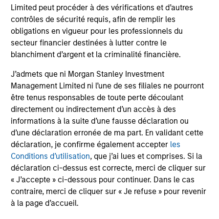
disproportionnée, favorable ou non, de la valeur de cet
Limited peut procéder à des vérifications et d’autres
investissement et, par conséquent, de la valeur du Fonds.
contrôles de sécurité requis, afin de remplir les
Un investissement dans ce Fonds consiste en l’acquisition
obligations en vigueur pour les professionnels du
de parts ou d’actions du fonds, et non d’un actif sous-jacent
secteur financier destinées à lutter contre le
donné tel qu’un immeuble ou des actions d’une société,
blanchiment d’argent et la criminalité financière.
dans la mesure où ces derniers sont seulement des actifs
sous-jacents détenus par le Fonds.
J’admets que ni Morgan Stanley Investment
Certains documents disponibles sur ce site peuvent
Management Limited ni l’une de ses filiales ne pourront
concerner plusieurs compartiments de la gamme Morgan
être tenus responsables de toute perte découlant
Stanley Investment Funds. Veuillez noter que tous les
directement ou indirectement d’un accès à des
compartiments ne sont pas disponibles dans toutes les
informations à la suite d’une fausse déclaration ou
juridictions et que les compartiments ne sont pas
disponibles pour les personnes résidant dans des
d’une déclaration erronée de ma part. En validant cette
juridictions où une telle distribution ou disponibilité serait
déclaration, je confirme également accepter
les
contraire aux lois ou réglementations locales.
Conditions d’utilisation
, que j’ai lues et comprises. Si la
Plus la catégorie est élevée (sur une échelle de 1 à 7), plus
déclaration ci-dessus est correcte, merci de cliquer sur
le rendement potentiel, mais également le risque de perdre
« J’accepte » ci-dessous pour continuer. Dans le cas
l’investissement, sont importants. La catégorie 1 ne
contraire, merci de cliquer sur « Je refuse » pour revenir
correspond à une absence de risque. Consultez le
à la page d’accueil.
document d’informations clés pour l’investisseur (DICI)
dans Ressources pour connaître les notations et les