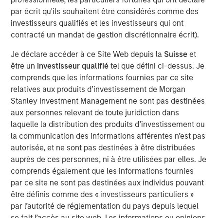
par écrit qu'ils souhaitent être considérés comme des
Portfolio Solutions Group
investisseurs qualifiés et les investisseurs qui ont
The Portfolio Solutions Group is a comprehensive multi-
contracté un mandat de gestion discrétionnaire écrit).
asset business, with activity across all asset strategies
Je déclare accéder à ce Site Web depuis la
Suisse
et
and types (traditional and alternative), through solutions
être un
investisseur qualifié
tel que défini ci-dessus. Je
that span fully liquid (public assets), comprehensive
comprends que les informations fournies par ce site
(public and private assets) and fully private portfolios.
relatives aux produits d’investissement de Morgan
Offerings are delivered via a managed portfolio or model,
Stanley Investment Management ne sont pas destinées
in discretionary or advisory format.
aux personnes relevant de toute juridiction dans
laquelle la distribution des produits d’investissement ou
Idées liées
la communication des informations afférentes n’est pas
autorisée, et ne sont pas destinées à être distribuées
QUARTERLY
auprès de ces personnes, ni à être utilisées par elles. Je
Private Markets Perspectives Q2 Webinar
comprends également que les informations fournies
par ce site ne sont pas destinées aux individus pouvant
être définis comme des « investisseurs particuliers »
QUARTERLY
par l’autorité de réglementation du pays depuis lequel
se fait l’accès au site web. Les informations ou opinions