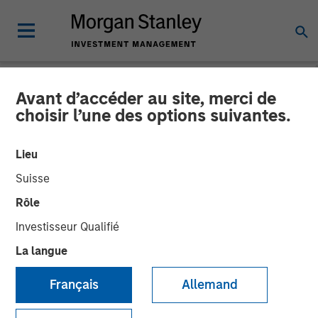
Avant d’accéder au site, merci de
PRIVATE MARKETS PERSPECTIVES
INSIGHTS
choisir l’une des options suivantes.
Private Markets
Lieu
Perspectives Q4 Webinar
Suisse
Rôle
03 DÉCEMBRE 2025
Investisseur Qualifié
La langue
Steven Turner, CFA
Managing Director
Français
Allemand
Michael P. Carroll
Managing Director