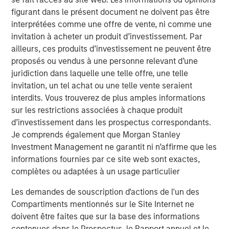
Private Markets Perspectives Q1 Webinar
figurant dans le présent document ne doivent pas être
interprétées comme une offre de vente, ni comme une
VIDÉO
invitation à acheter un produit d’investissement. Par
ailleurs, ces produits d’investissement ne peuvent être
Introducing the Morgan Stanley Private
proposés ou vendus à une personne relevant d’une
Markets ELTIF
juridiction dans laquelle une telle offre, une telle
invitation, un tel achat ou une telle vente seraient
interdits. Vous trouverez de plus amples informations
sur les restrictions associées à chaque produit
The Authors
d’investissement dans les prospectus correspondants.
Je comprends également que Morgan Stanley
Investment Management ne garantit ni n’affirme que les
informations fournies par ce site web sont exactes,
complètes ou adaptées à un usage particulier
Steven Turner, CFA
Les demandes de souscription d'actions de l'un des
Managing Director
Compartiments mentionnés sur le Site Internet ne
doivent être faites que sur la base des informations
contenues dans le Prospectus, le Rapport annuel et le