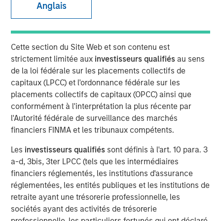
Anglais
Cette section du Site Web et son contenu est
strictement limitée aux
investisseurs qualifiés
au sens
de la loi fédérale sur les placements collectifs de
capitaux (LPCC) et l'ordonnance fédérale sur les
Play
placements collectifs de capitaux (OPCC) ainsi que
conformément à l'interprétation la plus récente par
l'Autorité fédérale de surveillance des marchés
financiers FINMA et les tribunaux compétents.
Video
Les
investisseurs qualifiés
sont définis à l'art. 10 para. 3
In this quarter’s webinar, our investment leaders
a-d, 3bis, 3ter LPCC (tels que les intermédiaires
provided a comprehensive view of the private markets
financiers réglementés, les institutions d'assurance
landscape, shared strategic asset class insights—
réglementées, les entités publiques et les institutions de
including a health check on private credit—and delivered
retraite ayant une trésorerie professionnelle, les
an in-depth analysis of the evolving dynamics in private
sociétés ayant des activités de trésorerie
equity.
professionnelle, les particuliers fortunés qui ont déclaré