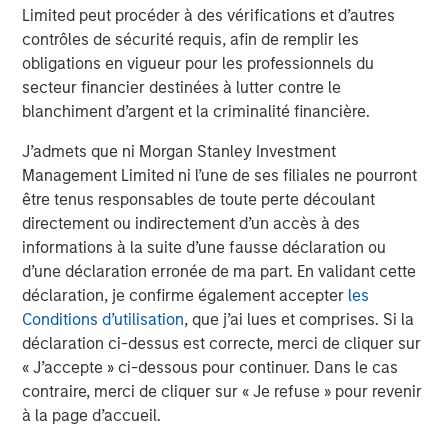
Limited peut procéder à des vérifications et d’autres
contrôles de sécurité requis, afin de remplir les
The MSIM Quantitative Duration
F
obligations en vigueur pour les professionnels du
Strategy Model: A Factor-Based
C
secteur financier destinées à lutter contre le
Approach to Managing Interest Rates
Anton Heese and Matas Vala explore the
H
blanchiment d’argent et la criminalité financière.
Quantitative Duration Strategy Model, one of the
h
proprietary tools the team uses to enhance their
c
J’admets que ni Morgan Stanley Investment
investment process, as it helps provide structure
d
Management Limited ni l’une de ses filiales ne pourront
and rigour with identifying and processing
l
être tenus responsables de toute perte découlant
relevant and important data.
C
directement ou indirectement d’un accès à des
f
informations à la suite d’une fausse déclaration ou
c
5 AOÛT 2026
5
d’une déclaration erronée de ma part. En validant cette
déclaration, je confirme également accepter
les
Conditions d’utilisation
, que j’ai lues et comprises. Si la
déclaration ci-dessus est correcte, merci de cliquer sur
« J’accepte » ci-dessous pour continuer. Dans le cas
contraire, merci de cliquer sur « Je refuse » pour revenir
à la page d’accueil.