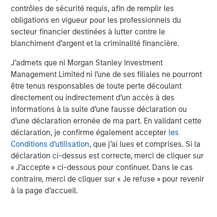
contrôles de sécurité requis, afin de remplir les
obligations en vigueur pour les professionnels du
secteur financier destinées à lutter contre le
blanchiment d’argent et la criminalité financière.
J’admets que ni Morgan Stanley Investment
ARTICLE
A
Management Limited ni l’une de ses filiales ne pourront
Real Estate Midyear Outlook:
T
être tenus responsables de toute perte découlant
Constructive Amid Fluid Backdrop
St
directement ou indirectement d’un accès à des
A
informations à la suite d’une fausse déclaration ou
The current macroenvironment remains resilient
A
d’une déclaration erronée de ma part. En validant cette
despite elevated volatility and divergence across
Q
déclaration, je confirme également accepter
les
markets. As inflation and energy prices keep
p
Conditions d’utilisation
, que j’ai lues et comprises. Si la
central banks hawkish, real estate continues to
i
déclaration ci-dessus est correcte, merci de cliquer sur
offer attractive relative value, supported by a
a
« J’accepte » ci-dessous pour continuer. Dans le cas
25% repricing, durable income streams, and
r
contraire, merci de cliquer sur « Je refuse » pour revenir
constrained supply. In this environment,
à la page d’accueil.
diversified portfolios and selective asset-level
7 AOÛT 2026
5
investing remain critical.