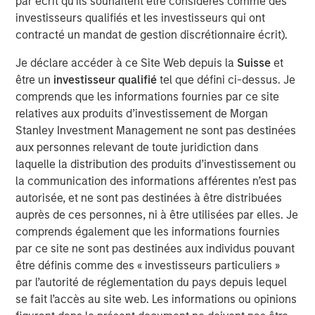
par écrit qu'ils souhaitent être considérés comme des
private real estate, and an in-depth review of private
investisseurs qualifiés et les investisseurs qui ont
equity.
contracté un mandat de gestion discrétionnaire écrit).
Portfolio Solutions Group
Je déclare accéder à ce Site Web depuis la
Suisse
et
The Portfolio Solutions Group is a comprehensive multi-
être un
investisseur qualifié
tel que défini ci-dessus. Je
asset business, with activity across all asset strategies
comprends que les informations fournies par ce site
and types (traditional and alternative), through solutions
relatives aux produits d’investissement de Morgan
that span fully liquid (public assets), comprehensive
Stanley Investment Management ne sont pas destinées
(public and private assets) and fully private portfolios.
aux personnes relevant de toute juridiction dans
Offerings are delivered via a managed portfolio or model,
laquelle la distribution des produits d’investissement ou
in discretionary or advisory format.
la communication des informations afférentes n’est pas
autorisée, et ne sont pas destinées à être distribuées
Idées liées
auprès de ces personnes, ni à être utilisées par elles. Je
comprends également que les informations fournies
ARTICLE
par ce site ne sont pas destinées aux individus pouvant
Real Estate Midyear Outlook: Constructive
être définis comme des « investisseurs particuliers »
Amid Fluid Backdrop
par l’autorité de réglementation du pays depuis lequel
se fait l’accès au site web. Les informations ou opinions