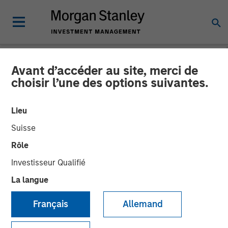
Avant d’accéder au site, merci de
PRIVATE MARKETS PERSPECTIVES
INSIGHTS
choisir l’une des options suivantes.
Private Markets
Lieu
Perspectives Q1 Webinar
Suisse
Rôle
04 MARS 2026
Investisseur Qualifié
La langue
Steven Turner, CFA
Managing Director
Français
Allemand
Tony Charles
Managing Director