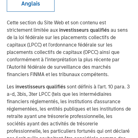
Anglais
Patrick Whitehead
Managing Director
Cette section du Site Web et son contenu est
strictement limitée aux
investisseurs qualifiés
au sens
de la loi fédérale sur les placements collectifs de
capitaux (LPCC) et l'ordonnance fédérale sur les
placements collectifs de capitaux (OPCC) ainsi que
conformément à l'interprétation la plus récente par
l'Autorité fédérale de surveillance des marchés
Play
financiers FINMA et les tribunaux compétents.
Les
investisseurs qualifiés
sont définis à l'art. 10 para. 3
a-d, 3bis, 3ter LPCC (tels que les intermédiaires
financiers réglementés, les institutions d'assurance
Video
réglementées, les entités publiques et les institutions de
retraite ayant une trésorerie professionnelle, les
In this quarter’s webinar, our investment leaders
sociétés ayant des activités de trésorerie
provided a summary of the private markets’ investment
professionnelle, les particuliers fortunés qui ont déclaré
environment, a deep dive into the entry opportunity in