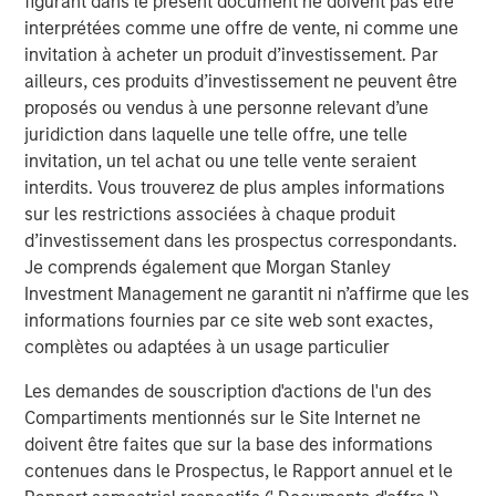
figurant dans le présent document ne doivent pas être
ALTS IN FOCUS
interprétées comme une offre de vente, ni comme une
invitation à acheter un produit d’investissement. Par
Real Estate 2026 Midyear Outlook
ailleurs, ces produits d’investissement ne peuvent être
proposés ou vendus à une personne relevant d’une
QUARTERLY
juridiction dans laquelle une telle offre, une telle
invitation, un tel achat ou une telle vente seraient
Private Markets Perspectives Q2 Webinar
interdits. Vous trouverez de plus amples informations
sur les restrictions associées à chaque produit
d’investissement dans les prospectus correspondants.
Je comprends également que Morgan Stanley
The Authors
Investment Management ne garantit ni n’affirme que les
informations fournies par ce site web sont exactes,
complètes ou adaptées à un usage particulier
Les demandes de souscription d'actions de l'un des
Compartiments mentionnés sur le Site Internet ne
Steven Turner, CFA
doivent être faites que sur la base des informations
Managing Director
contenues dans le Prospectus, le Rapport annuel et le