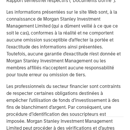
Rapport semestriel respectifs (' Documents d'offre ').
Tony Charles
Les informations présentées sur le site Web sont, à la
Managing Director
connaissance de Morgan Stanley Investment
Management Limited (qui a dûment veillé à ce que ce
soit le cas), conformes à la réalité et ne comportent
aucune omission susceptible d'affecter la portée et
Patrick Whitehead
l'exactitude des informations ainsi présentées.
Managing Director
Toutefois, aucune garantie d'exactitude n'est donnée et
Morgan Stanley Investment Management ou les
membres affiliés n'acceptent aucune responsabilité
pour toute erreur ou omission de tiers.
Analyses mises en avant
Les professionnels du secteur financier sont contraints
de respecter certaines obligations destinées à
empêcher l’utilisation de fonds d’investissement à des
fins de blanchiment d’argent. Par conséquent, une
procédure d’identification des souscripteurs est
imposée. Morgan Stanley Investment Management
Limited peut procéder à des vérifications et d’autres