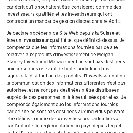
decision-making, and exceptional trading expertise,
par écrit qu'ils souhaitent être considérés comme des
demonstrating resilience through various market
investisseurs qualifiés et les investisseurs qui ont
challenges over nearly three decades. Watch this video
contracté un mandat de gestion discrétionnaire écrit).
to learn more.
Je déclare accéder à ce Site Web depuis la
Suisse
et
être un
investisseur qualifié
tel que défini ci-dessus. Je
Emerging Markets Debt Team
comprends que les informations fournies par ce site
Our over 40-year history of managing emerging markets
relatives aux produits d’investissement de Morgan
debt has given us a unique perspective on managing risk
Stanley Investment Management ne sont pas destinées
for our clients. Our focus on utilizing the full investment
aux personnes relevant de toute juridiction dans
universe, concentrating our research on countries and
laquelle la distribution des produits d’investissement ou
companies exhibiting structural changes, and our world-
la communication des informations afférentes n’est pas
class dedicated trading and operations team
autorisée, et ne sont pas destinées à être distribuées
differentiates us from other managers and drives our
auprès de ces personnes, ni à être utilisées par elles. Je
performance.
comprends également que les informations fournies
par ce site ne sont pas destinées aux individus pouvant
être définis comme des « investisseurs particuliers »
Idées liées
par l’autorité de réglementation du pays depuis lequel
VIDÉO
se fait l’accès au site web. Les informations ou opinions