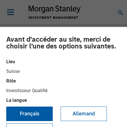
Avant d’accéder au site, merci de
INSIGHTS
choisir l’une des options suivantes.
Global Macro Video: Why
Lieu
Global Macro?
Suisse
Rôle
10 NOVEMBRE 2025
Investisseur Qualifié
La langue
Matt Murphy, CFA, CAIA
Managing Director
Français
Allemand