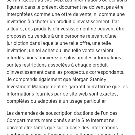
figurant dans le présent document ne doivent pas être
Video: Why Emerging Markets Debt Now -
interprétées comme une offre de vente, ni comme une
Strategy, Edge and Long Term Opportunity
invitation à acheter un produit d’investissement. Par
ailleurs, ces produits d’investissement ne peuvent être
proposés ou vendus à une personne relevant d’une
VIDÉO
juridiction dans laquelle une telle offre, une telle
Vidéo : Pourquoi investir dans la dette des
invitation, un tel achat ou une telle vente seraient
marchés émergents aujourd’hui ? Stratégie,
interdits. Vous trouverez de plus amples informations
avantage concurrentiel et opportunité à long
sur les restrictions associées à chaque produit
terme
d’investissement dans les prospectus correspondants.
VIDÉO
Je comprends également que Morgan Stanley
Global Macro Video: Where We Invest & How
Investment Management ne garantit ni n’affirme que les
Clients Use the Fund
informations fournies par ce site web sont exactes,
complètes ou adaptées à un usage particulier
Les demandes de souscription d'actions de l'un des
Compartiments mentionnés sur le Site Internet ne
The Author
doivent être faites que sur la base des informations
contenues dans le Prospectus, le Rapport annuel et le