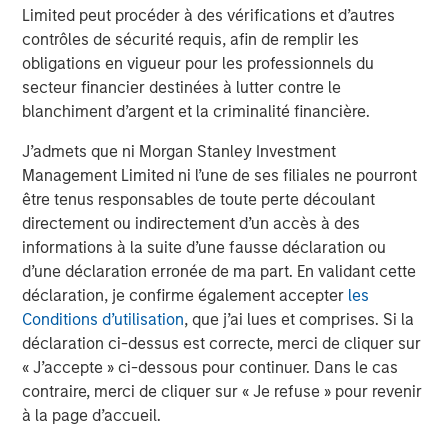
Limited peut procéder à des vérifications et d’autres
contrôles de sécurité requis, afin de remplir les
obligations en vigueur pour les professionnels du
ARTICLE
T
secteur financier destinées à lutter contre le
blanchiment d’argent et la criminalité financière.
The MSIM Quantitative Duration
F
Strategy Model: A Factor-Based
C
J’admets que ni Morgan Stanley Investment
Approach to Managing Interest Rates
Anton Heese and Matas Vala explore the
H
Management Limited ni l’une de ses filiales ne pourront
Quantitative Duration Strategy Model, one of the
h
être tenus responsables de toute perte découlant
proprietary tools the team uses to enhance their
c
directement ou indirectement d’un accès à des
investment process, as it helps provide structure
d
informations à la suite d’une fausse déclaration ou
and rigour with identifying and processing
l
d’une déclaration erronée de ma part. En validant cette
relevant and important data.
C
déclaration, je confirme également accepter
les
f
Conditions d’utilisation
, que j’ai lues et comprises. Si la
c
déclaration ci-dessus est correcte, merci de cliquer sur
5 AOÛT 2026
5
« J’accepte » ci-dessous pour continuer. Dans le cas
contraire, merci de cliquer sur « Je refuse » pour revenir
à la page d’accueil.