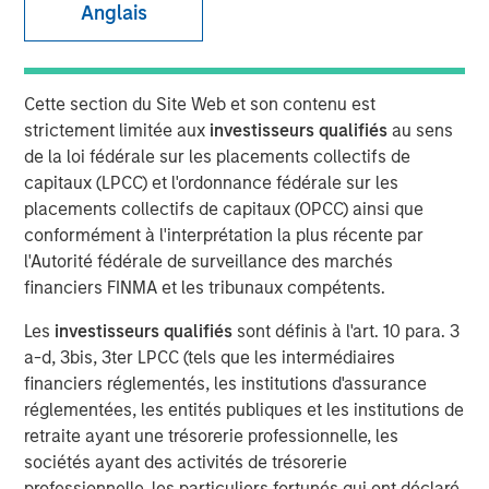
Anglais
Cette section du Site Web et son contenu est
strictement limitée aux
investisseurs qualifiés
au sens
Play
de la loi fédérale sur les placements collectifs de
capitaux (LPCC) et l'ordonnance fédérale sur les
placements collectifs de capitaux (OPCC) ainsi que
conformément à l'interprétation la plus récente par
Video
l'Autorité fédérale de surveillance des marchés
financiers FINMA et les tribunaux compétents.
In this video,
Matt Murphy,
our Managing Director for the
Emerging Markets Debt Team, discusses the strategic
Les
investisseurs qualifiés
sont définis à l'art. 10 para. 3
advantages of Morgan Stanley Investment Management's
a-d, 3bis, 3ter LPCC (tels que les intermédiaires
Global Macro strategy. This liquid alternative fund is
financiers réglementés, les institutions d'assurance
crafted to enhance traditional bond and stock portfolios
réglementées, les entités publiques et les institutions de
by offering strong risk-adjusted returns, limited
retraite ayant une trésorerie professionnelle, les
drawdowns, and minimal market sensitivity. The strategy
sociétés ayant des activités de trésorerie
leverages a broad investment universe, decentralized
professionnelle, les particuliers fortunés qui ont déclaré