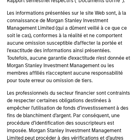
Rapport semestriel respectifs (' Documents d'offre ').
raison des fluctuations de change. Tous les
Les informations présentées sur le site Web sont, à la
calculs des données de performance sont basés
connaissance de Morgan Stanley Investment
sur une comparaison de la VL, sont exprimés nets
Management Limited (qui a dûment veillé à ce que ce
de frais et ne prennent pas en compte les
soit le cas), conformes à la réalité et ne comportent
commissions et coûts relatifs à l’émission et au
aucune omission susceptible d'affecter la portée et
rachat de parts. La source de toutes les données
l'exactitude des informations ainsi présentées.
relatives aux performances et aux indices est
Toutefois, aucune garantie d'exactitude n'est donnée et
Morgan Stanley Investment Management ou les
Morgan Stanley Investment Management.
Merci
membres affiliés n'acceptent aucune responsabilité
de
cliquer ici
pour obtenir des informations
pour toute erreur ou omission de tiers.
complémentaires sur les performances et autres
éléments importants, qui doivent être lus
Les professionnels du secteur financier sont contraints
attentivement.
de respecter certaines obligations destinées à
empêcher l’utilisation de fonds d’investissement à des
A compter du 11 août 2023, le fonds Morgan
fins de blanchiment d’argent. Par conséquent, une
Stanley Investment Funds Global Macro Fund,
procédure d’identification des souscripteurs est
étant auparavant connu sous le nom de Eaton
imposée. Morgan Stanley Investment Management
Limited peut procéder à des vérifications et d’autres
Vance International (Ireland) Global Macro Fund, a