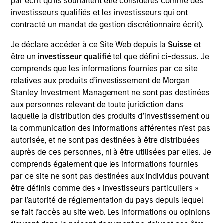
par écrit qu'ils souhaitent être considérés comme des
fondamental de recherche économique et
investisseurs qualifiés et les investisseurs qui ont
politique propre à chaque pays et son système
contracté un mandat de gestion discrétionnaire écrit).
d’analyse des valorisations, et ce dans plus de
Je déclare accéder à ce Site Web depuis la
Suisse
et
100 pays. Le fonds permet d’initier des positions
être un
investisseur qualifié
tel que défini ci-dessus. Je
long et short sur les devises, les taux d'intérêt
comprends que les informations fournies par ce site
locaux et la dette souveraine de certains pays
relatives aux produits d’investissement de Morgan
développés et émergents, mais aussi de s’exposer
Stanley Investment Management ne sont pas destinées
de manière opportuniste à la dette d’entreprise,
aux personnes relevant de toute juridiction dans
aux actions et aux matières premières. Le Fonds
laquelle la distribution des produits d’investissement ou
cherche à surperformer les instruments liquides
la communication des informations afférentes n’est pas
autorisée, et ne sont pas destinées à être distribuées
dans tous les environnements de marché, avec
auprès de ces personnes, ni à être utilisées par elles. Je
une faible corrélation aux marchés actions et
comprends également que les informations fournies
obligataires traditionnels.
par ce site ne sont pas destinées aux individus pouvant
être définis comme des « investisseurs particuliers »
par l’autorité de réglementation du pays depuis lequel
La valeur des investissements et les revenus qui
se fait l’accès au site web. Les informations ou opinions
en découlent varieront et rien ne garantit que le