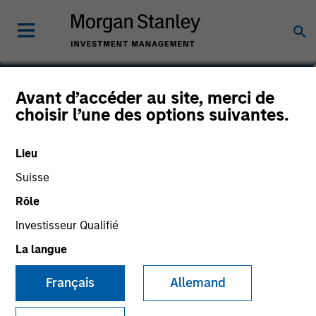
Avant d’accéder au site, merci de
Global Macro Fund
choisir l’une des options suivantes.
Lieu
Suisse
Communication Promotionnelle
Rôle
Informations clés pour l’investisseur
Investisseur Qualifié
(KID)
La langue
Français
Allemand
Ressources