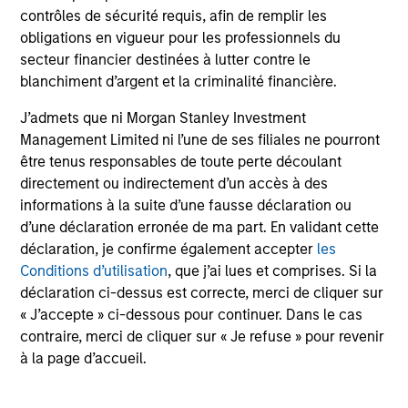
contrôles de sécurité requis, afin de remplir les
adopté l'historique de performance du fonds
obligations en vigueur pour les professionnels du
existant.
secteur financier destinées à lutter contre le
Les
frais courants
reflètent les payements et frais
blanchiment d’argent et la criminalité financière.
engagés lors du fonctionnement du fonds et sont déduits
des actifs du fonds pour la période. Ils incluent les
J’admets que ni Morgan Stanley Investment
commissions et frais de gestion, dépôt et
Management Limited ni l’une de ses filiales ne pourront
d’administration.
être tenus responsables de toute perte découlant
directement ou indirectement d’un accès à des
informations à la suite d’une fausse déclaration ou
Performances calendaires
d’une déclaration erronée de ma part. En validant cette
déclaration, je confirme également accepter
les
Conditions d’utilisation
, que j’ai lues et comprises. Si la
déclaration ci-dessus est correcte, merci de cliquer sur
« J’accepte » ci-dessous pour continuer. Dans le cas
contraire, merci de cliquer sur « Je refuse » pour revenir
à la page d’accueil.
Profil de risque et de
rendement