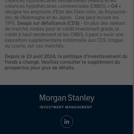
créances hypothécaires résidentielles (RMBS) et les
créances hypothécaires commerciales (CMBS). «
G4
»
désigne les emprunts d'Etat des Etats-Unis, du Royaume-
Uni, de l'Allemagne et du Japon. Cela peut inclure les
TIPS.
Swaps sur défaillance (CDS)
- En plus des valeurs
de marché, notées pour le crédit investment grade, le
crédit à haut rendement et les CMBS, il peut y avoir une
exposition supplémentaire notionnelle aux CDS, longue
ou courte, sur ces marchés.
Depuis le 23 août 2024, la politique d’investissement du
Fonds a changé. Veuillez consulter le supplément du
prospectus pour plus de détails.