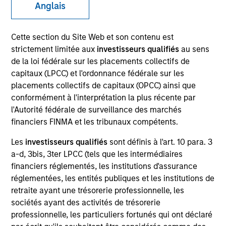
Anglais
Présentation générale
Cette section du Site Web et son contenu est
strictement limitée aux
investisseurs qualifiés
au sens
de la loi fédérale sur les placements collectifs de
capitaux (LPCC) et l'ordonnance fédérale sur les
Objectif d’Investissement
placements collectifs de capitaux (OPCC) ainsi que
conformément à l'interprétation la plus récente par
Offrir un rendement absolu positif dans toutes les
l'Autorité fédérale de surveillance des marchés
conditions de marché, sous la forme d'un revenu et
financiers FINMA et les tribunaux compétents.
d'une appréciation du capital sur une période
Les
investisseurs qualifiés
sont définis à l'art. 10 para. 3
glissante de trois ans.
a-d, 3bis, 3ter LPCC (tels que les intermédiaires
financiers réglementés, les institutions d'assurance
Approche d’investissement
réglementées, les entités publiques et les institutions de
retraite ayant une trésorerie professionnelle, les
sociétés ayant des activités de trésorerie
Pour déterminer les investissements du Fonds,
professionnelle, les particuliers fortunés qui ont déclaré
l'équipe de gestion utilise à la fois son processus