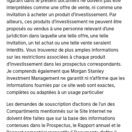
figurant dans le présent document ne doivent pas être
Fonds atteigne ses objectifs d’investissement.
interprétées comme une offre de vente, ni comme une
invitation à acheter un produit d’investissement. Par
ailleurs, ces produits d’investissement ne peuvent être
proposés ou vendus à une personne relevant d’une
Caractéristiques du fonds
juridiction dans laquelle une telle offre, une telle
invitation, un tel achat ou une telle vente seraient
interdits. Vous trouverez de plus amples informations
sur les restrictions associées à chaque produit
d’investissement dans les prospectus correspondants.
Je comprends également que Morgan Stanley
Investment Management ne garantit ni n’affirme que les
informations fournies par ce site web sont exactes,
complètes ou adaptées à un usage particulier
V.L. et Performance
Les demandes de souscription d'actions de l'un des
Compartiments mentionnés sur le Site Internet ne
Les performances passées ne sont pas un
doivent être faites que sur la base des informations
indicateur fiable des résultats futurs. Les
contenues dans le Prospectus, le Rapport annuel et le
rendements peuvent augmenter ou diminuer en