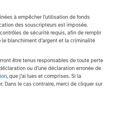
the full investment universe,
concentrating our research on
countries and companies exhibiting
inées à empêcher l’utilisation de fonds
structural changes, and our world-
cation des souscripteurs est imposée.
class dedicated trading and
ntrôles de sécurité requis, afin de remplir
operations team differentiates us from
other managers and drives our
 le blanchiment d’argent et la criminalité
performance.
rront être tenus responsables de toute perte
Idées liées
déclaration ou d’une déclaration erronée de
VIDÉO
ion
, que j’ai lues et comprises. Si la
Video: Why Emerging Markets
. Dans le cas contraire, merci de cliquer sur
Debt Now - Strategy, Edge
and Long Term Opportunity
VIDÉO
Vidéo : Pourquoi investir dans