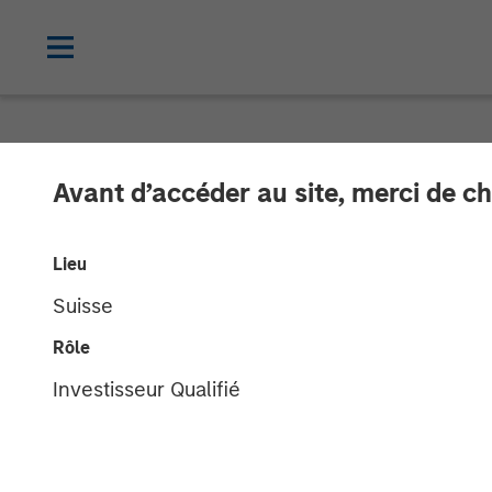
INSIGHTS
Avant d’accéder au site, merci de ch
Global Macro 
Lieu
Clients Use th
Suisse
Rôle
08 DÉCEMBRE 2025
Investisseur Qualifié
Matt Murphy, CFA,
CAIA