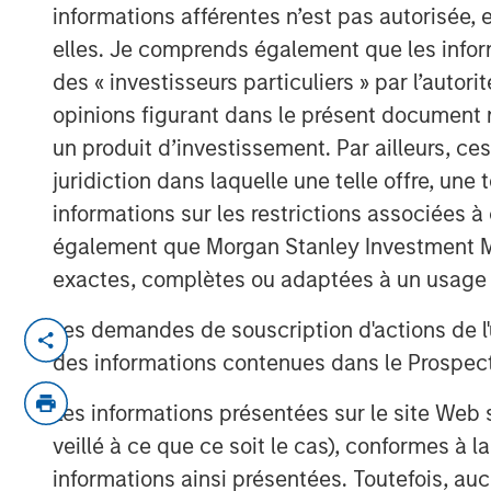
informations afférentes n’est pas autorisée, 
elles. Je comprends également que les infor
des « investisseurs particuliers » par l’autor
opinions figurant dans le présent document 
un produit d’investissement. Par ailleurs, c
juridiction dans laquelle une telle offre, une 
informations sur les restrictions associées
également que Morgan Stanley Investment Man
exactes, complètes ou adaptées à un usage p
Les demandes de souscription d'actions de l'
Where does the team look to invest 
des informations contenues dans le Prospectus
in their portfolios?
Les informations présentées sur le site We
Determining the contribution to overall
veillé à ce que ce soit le cas), conformes à 
independent investment positions requ
informations ainsi présentées. Toutefois, a
managers’ incentives closely with the