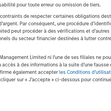
bilité pour toute erreur ou omission de tiers.
 contraints de respecter certaines obligations dest
d’argent. Par conséquent, une procédure d’identifi
y be distributed to persons resident in
bility would not be contrary to local laws or
 peut procéder à des vérifications et d’autres co
nnels du secteur financier destinées à lutter contre
ed are those of the author or the
of this material and are subject to change at
nomic conditions and may not necessarily
anagement Limited ni l’une de ses filiales ne pou
be updated or otherwise revised to reflect
ble or circumstances existing, or changes
accès à des informations à la suite d’une fausse 
iews expressed do not reflect the opinions of
confirme également accepter
les Conditions d’utilisat
nvestment Management (MSIM) and its
rm”), and may not be reflected in all the
cliquer sur « J’accepte » ci-dessous pour continuer
.
e subject to change and may not actually
market returns and market outlooks is
of the authors or the investment team. These
 come to pass and are not intended to
strategy or product the Firm offers. Future