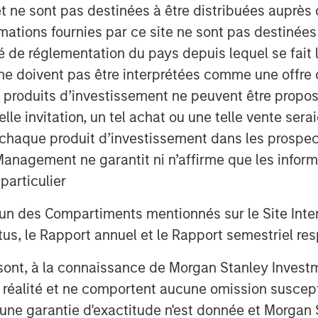
et ne sont pas destinées à être distribuées auprès 
mations fournies par ce site ne sont pas destinée
Video
ité de réglementation du pays depuis lequel se fait
ne doivent pas être interprétées comme une offre 
es produits d’investissement ne peuvent être prop
telle invitation, un tel achat ou une telle vente ser
 à chaque produit d’investissement dans les prosp
agement ne garantit ni n’affirme que les informa
articulier
un des Compartiments mentionnés sur le Site Intern
and how have clients used the fund
, le Rapport annuel et le Rapport semestriel respe
b sont, à la connaissance de Morgan Stanley Inve
 portfolio risk of each of the
la réalité et ne comportent aucune omission suscepti
ires aligning the portfolio
ucune garantie d'exactitude n'est donnée et Morga
 value proposition of the strategy.