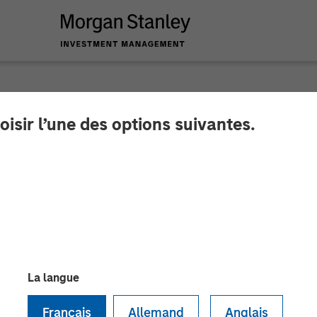
oisir l’une des options suivantes.
Video: Where We In
e Fund
La langue
Français
Allemand
Anglais