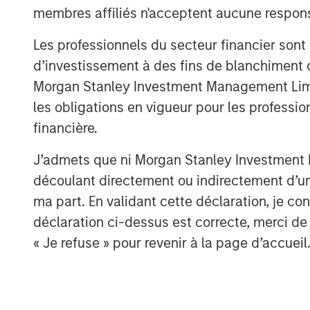
membres affiliés n'acceptent aucune responsa
Watch this video to learn more.
Les professionnels du secteur financier sont
DISTRIBUTION
d’investissement à des fins de blanchiment 
This material is only intended for and will onl
jurisdictions where such distribution or availa
Morgan Stanley Investment Management Limited
regulations.
les obligations en vigueur pour les professio
The views and opinions and/or analysis express
financière.
investment team as of the date of preparation 
any time without notice due to market or eco
J’admets que ni Morgan Stanley Investment M
come to pass. Furthermore, the views will not 
information that subsequently becomes availa
découlant directement ou indirectement d’un 
occurring, after the date of publication. The v
ma part. En validant cette déclaration, je 
all investment personnel at Morgan Stanley I
subsidiaries and affiliates (collectively “the Fi
déclaration ci-dessus est correcte, merci de 
strategies and products that the Firm offers.
« Je refuse » pour revenir à la page d’accueil
Forecasts and/or estimates provided herein ar
come to pass. Information regarding expected 
based on the research, analysis and opinions 
conclusions are speculative in nature, may not
predict the future performance of any specific 