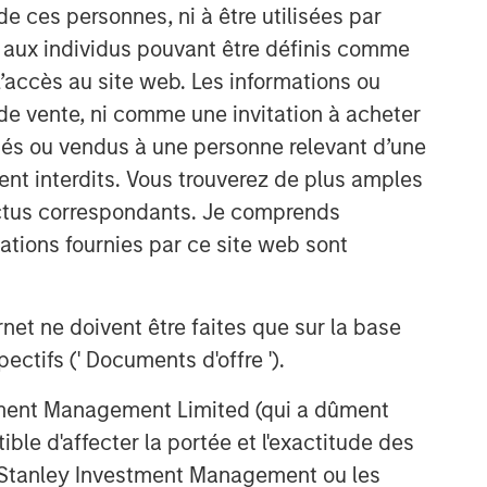
de ces personnes, ni à être utilisées par
s aux individus pouvant être définis comme
 l’accès au site web. Les informations ou
de vente, ni comme une invitation à acheter
osés ou vendus à une personne relevant d’une
aient interdits. Vous trouverez de plus amples
ectus correspondants. Je comprends
tions fournies par ce site web sont
et ne doivent être faites que sur la base
Emerging Markets Debt Team
ctifs (' Documents d'offre ').
Our over 40-year history of managing
stment Management Limited (qui a dûment
emerging markets debt has given us a
unique perspective on managing risk
ble d'affecter la portée et l'exactitude des
for our clients. Our focus on utilizing
n Stanley Investment Management ou les