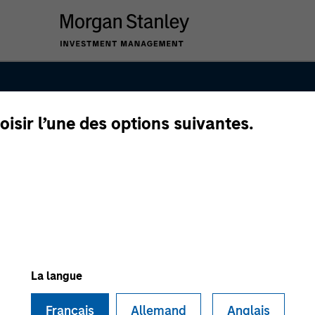
oisir l’une des options suivantes.
anley Tactical
La langue
Français
Allemand
Anglais