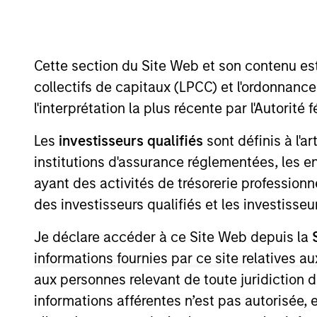
Overview
Cette section du Site Web et son contenu es
Morgan Stanley Tactic
collectifs de capitaux (LPCC) et l'ordonnanc
investments globa
l'interprétation la plus récente par l'Autori
Les
investisseurs qualifiés
sont définis à l'a
institutions d'assurance réglementées, les ent
ayant des activités de trésorerie professionne
Overview
des investisseurs qualifiés et les investisse
Je déclare accéder à ce Site Web depuis la
We focus on providing nimble, opport
informations fournies par ce site relatives
sectors and geographies in changin
aux personnes relevant de toute juridiction 
investments unconstrained by the 
informations afférentes n’est pas autorisée, 