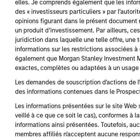
elles. Je comprends également que les infor
des « investisseurs particuliers » par l’autor
How We Work With C
opinions figurant dans le présent document 
un produit d’investissement. Par ailleurs, c
juridiction dans laquelle une telle offre, une 
What Makes Us Differ
informations sur les restrictions associées
également que Morgan Stanley Investment Man
exactes, complètes ou adaptées à un usage p
Les demandes de souscription d'actions de l'
des informations contenues dans le Prospectus
Les informations présentées sur le site We
veillé à ce que ce soit le cas), conformes à 
informations ainsi présentées. Toutefois, a
membres affiliés n'acceptent aucune responsa