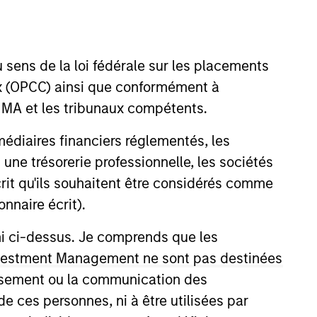
Team Insights
 sens de la loi fédérale sur les placements
rm and likely illiquid
aux (OPCC) ainsi que conformément à
capital structure.
FINMA et les tribunaux compétents.
ermédiaires financiers réglementés, les
 une trésorerie professionnelle, les sociétés
écrit qu'ils souhaitent être considérés comme
nnaire écrit).
ni ci-dessus. Je comprends que les
ss asset classes,
 Investment Management ne sont pas destinées
io of uncorrelated
tissement ou la communication des
de ces personnes, ni à être utilisées par