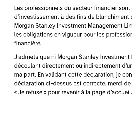
Our team's structuring e
Les professionnels du secteur financier sont
and transaction knowledg
d’investissement à des fins de blanchiment 
idiosyncratic risks.
Morgan Stanley Investment Management Limited
les obligations en vigueur pour les professio
Tom Cahill
financière.
Managing Dire
J’admets que ni Morgan Stanley Investment M
découlant directement ou indirectement d’un 
ma part. En validant cette déclaration, je 
déclaration ci-dessus est correcte, merci de 
« Je refuse » pour revenir à la page d’accueil
Meet the Team