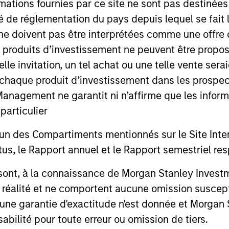
mations fournies par ce site ne sont pas destinée
ité de réglementation du pays depuis lequel se fait
ompanies
ne doivent pas être interprétées comme une offre 
es produits d’investissement ne peuvent être prop
telle invitation, un tel achat ou une telle vente ser
ent?
 à chaque produit d’investissement dans les prosp
agement ne garantit ni n’affirme que les informa
articulier
un des Compartiments mentionnés sur le Site Intern
, le Rapport annuel et le Rapport semestriel respe
b sont, à la connaissance de Morgan Stanley Inve
la réalité et ne comportent aucune omission suscepti
ucune garantie d'exactitude n'est donnée et Morga
bilité pour toute erreur ou omission de tiers.