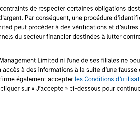
xpertise, complemented by Morgan Stanley'
 contraints de respecter certaines obligations dest
e, enable us to address a company’s uniq
d’argent. Par conséquent, une procédure d’identifi
 peut procéder à des vérifications et d’autres co
nnels du secteur financier destinées à lutter contre
ctor
anagement Limited ni l’une de ses filiales ne pou
accès à des informations à la suite d’une fausse 
confirme également accepter
les Conditions d’utilisat
cliquer sur « J’accepte » ci-dessous pour continuer
.