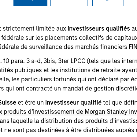
Team
Portfolio
t strictement limitée aux
investisseurs qualifiés
au
al Value makes opportunistic private, long-te
e fédérale sur les placements collectifs de capit
lly across all asset classes and across the 
té fédérale de surveillance des marchés financiers 
rt. 10 para. 3 a-d, 3bis, 3ter LPCC (tels que les int
ités publiques et les institutions de retraite ayant
lle, les particuliers fortunés qui ont déclaré par 
urs qui ont contracté un mandat de gestion discrétio
Suisse
et être un
investisseur qualifié
tel que défi
unistic capital with the flexibility to invest acro
 aux produits d’investissement de Morgan Stanley
g market environments. We seek to build a portfol
dans laquelle la distribution des produits d’inves
usual rigid alternative investment mandates.
et ne sont pas destinées à être distribuées auprès 