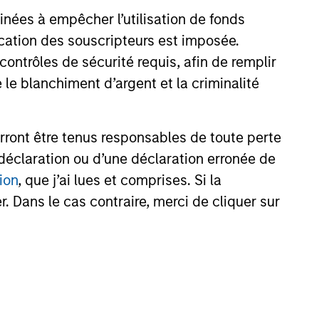
s broad capabilities
With 
inées à empêcher l’utilisation de fonds
ue capital needs or
to bui
cation des souscripteurs est imposée.
ntrôles de sécurité requis, afin de remplir
 le blanchiment d’argent et la criminalité
rront être tenus responsables de toute perte
déclaration ou d’une déclaration erronée de
ion
, que j’ai lues et comprises. Si la
. Dans le cas contraire, merci de cliquer sur