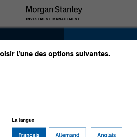
SECTOR
Technology
oisir l’une des options suivantes.
COUNTRY
United States
La langue
Français
Allemand
Anglais