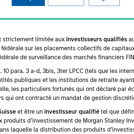
I
on Type
M
ed Note
M
t)
t strictement limitée aux
investisseurs qualifiés
au
lligent mobility solutions by transforming big data
nto mobility insights. By empowering cities,
e fédérale sur les placements collectifs de capit
insights, INRIX is helping to make the world smarter,
té fédérale de surveillance des marchés financiers 
solutions spanning across the entire mobility
rt. 10 para. 3 a-d, 3bis, 3ter LPCC (tels que les int
ed at the intersection of technology and
ités publiques et les institutions de retraite ayant
lle, les particuliers fortunés qui ont déclaré par 
ies
urs qui ont contracté un mandat de gestion discrétio
Suisse
et être un
investisseur qualifié
tel que défi
 aux produits d’investissement de Morgan Stanley
ided for informational and educational purposes only. There i
dans laquelle la distribution des produits d’inves