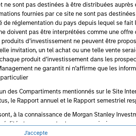
for realized holdings), or will perform well in the future (for 
et ne sont pas destinées à être distribuées auprès 
eir respective owners. The information on this website has no
 links shown here, you agree that you are navigating to a thir
mations fournies par ce site ne sont pas destinée
d the inclusion of any hyperlink is not and does not imply any
ité de réglementation du pays depuis lequel se fait
ormation contained in any hyperlinked site. In no event shall we
te.
ne doivent pas être interprétées comme une offre 
es produits d’investissement ne peuvent être prop
telle invitation, un tel achat ou une telle vente ser
 à chaque produit d’investissement dans les prosp
ley
agement ne garantit ni n’affirme que les informa
articulier
ley Careers
un des Compartiments mentionnés sur le Site Intern
, le Rapport annuel et le Rapport semestriel respe
b sont, à la connaissance de Morgan Stanley Inve
la réalité et ne comportent aucune omission suscepti
ucune garantie d'exactitude n'est donnée et Morga
J'accepte