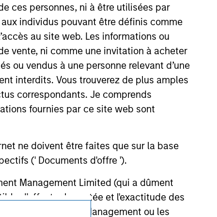
current holdings). The trademarks and
de ces personnes, ni à être utilisées par
t been authorized, sponsored, or otherwise
d party site. We are providing these
s aux individus pouvant être définis comme
 endorsement, approval, investigation,
 l’accès au site web. Les informations ou
 be responsible for the information
de vente, ni comme une invitation à acheter
osés ou vendus à une personne relevant d’une
aient interdits. Vous trouverez de plus amples
ectus correspondants. Je comprends
tions fournies par ce site web sont
et ne doivent être faites que sur la base
ctifs (' Documents d'offre ').
stment Management Limited (qui a dûment
ble d'affecter la portée et l'exactitude des
n Stanley Investment Management ou les