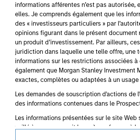
mentioned resulted in positive performance (
informations afférentes n’est pas autorisée, 
service marks above are the property of th
approved by such owners. By clicking on any
elles. Je comprends également que les infor
hyperlinks to you only as a convenience an
des « investisseurs particuliers » par l’autor
verification or monitoring by us of any inf
contained on the site or your use of such si
opinions figurant dans le présent document 
un produit d’investissement. Par ailleurs, c
juridiction dans laquelle une telle offre, une 
informations sur les restrictions associées
Morgan Stan
également que Morgan Stanley Investment Man
exactes, complètes ou adaptées à un usage p
Morgan Stan
Les demandes de souscription d'actions de l'
des informations contenues dans le Prospectus
Les informations présentées sur le site We
veillé à ce que ce soit le cas), conformes à 
informations ainsi présentées. Toutefois, a
Ce document est une communication promotionnelle.