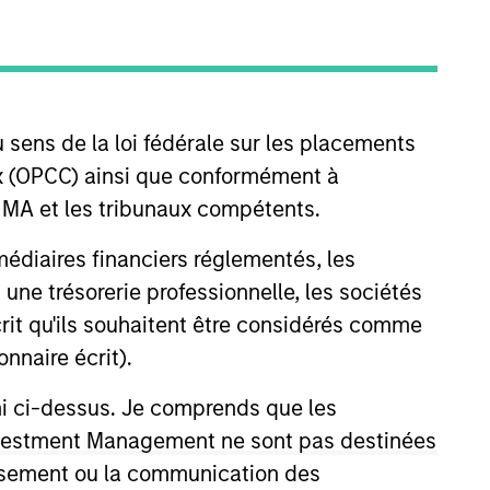
nvestment Teams
organ Stanley Tactical Value,
organ Stanley Expansion Capital
 sens de la loi fédérale sur les placements
aux (OPCC) ainsi que conformément à
FINMA et les tribunaux compétents.
ermédiaires financiers réglementés, les
 une trésorerie professionnelle, les sociétés
écrit qu'ils souhaitent être considérés comme
nnaire écrit).
ni ci-dessus. Je comprends que les
 Investment Management ne sont pas destinées
s no guarantee that the investment
tissement ou la communication des