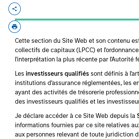
Invested on
Transacti
Aug 2023
Secur
(Credi
Cette section du Site Web et son contenu es
Founded in 2004, INRIX pioneered inte
from connected devices and vehicles i
collectifs de capitaux (LPCC) et l'ordonnanc
businesses, and people with valuable 
l'interprétation la plus récente par l'Autori
safer, and greener. With partners and 
Les
investisseurs qualifiés
sont définis à l'a
ecosystem, INRIX is uniquely position
institutions d'assurance réglementées, les ent
transportation.
ayant des activités de trésorerie professionne
View Current Employment Opportunit
des investisseurs qualifiés et les investisse
View Site
Je déclare accéder à ce Site Web depuis la
informations fournies par ce site relatives
As of December 12, 2025. The above is prov
aux personnes relevant de toute juridiction 