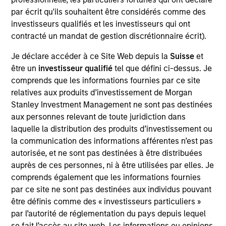
XRI is a leading water resource management
par écrit qu'ils souhaitent être considérés comme des
company in the Permian Basin of West Texas and
investisseurs qualifiés et les investisseurs qui ont
Southeast New Mexico engaged in the sourcing,
contracté un mandat de gestion discrétionnaire écrit).
production, transportation, storage and sale of
water for use in the oil and gas exploration and
Je déclare accéder à ce Site Web depuis la
Suisse
et
être un
investisseur qualifié
tel que défini ci-dessus. Je
production industry.
comprends que les informations fournies par ce site
relatives aux produits d’investissement de Morgan
Stanley Investment Management ne sont pas destinées
View Site
aux personnes relevant de toute juridiction dans
Board Membership
laquelle la distribution des produits d’investissement ou
John Moon,
Logan Burt
la communication des informations afférentes n’est pas
autorisée, et ne sont pas destinées à être distribuées
Investment Teams
auprès de ces personnes, ni à être utilisées par elles. Je
Morgan Stanley Energy Partners,
Morgan
comprends également que les informations fournies
par ce site ne sont pas destinées aux individus pouvant
Stanley Tactical Value,
Morgan Stanley Capital
être définis comme des « investisseurs particuliers »
Partners
par l’autorité de réglementation du pays depuis lequel
se fait l’accès au site web. Les informations ou opinions