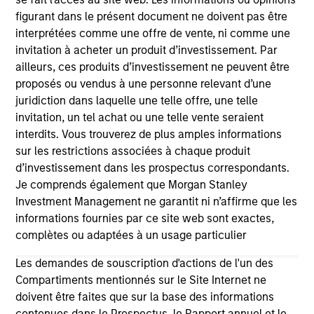
figurant dans le présent document ne doivent pas être
interprétées comme une offre de vente, ni comme une
invitation à acheter un produit d’investissement. Par
ailleurs, ces produits d’investissement ne peuvent être
proposés ou vendus à une personne relevant d’une
juridiction dans laquelle une telle offre, une telle
As of July 25, 2025. The above is provided for informational
invitation, un tel achat ou une telle vente seraient
and educational purposes only. There is no guarantee that
interdits. Vous trouverez de plus amples informations
the investment mentioned resulted in positive performance
(for realized holdings), or will perform well in the future (for
sur les restrictions associées à chaque produit
current holdings). The trademarks and service marks above
d’investissement dans les prospectus correspondants.
are the property of their respective owners. The information
Je comprends également que Morgan Stanley
on this website has not been authorized, sponsored, or
Investment Management ne garantit ni n’affirme que les
otherwise approved by such owners. By clicking on any
links shown here, you agree that you are navigating to a
informations fournies par ce site web sont exactes,
third party site. We are providing these hyperlinks to you
complètes ou adaptées à un usage particulier
only as a convenience and the inclusion of any hyperlink is
not and does not imply any endorsement, approval,
Les demandes de souscription d'actions de l'un des
investigation, verification or monitoring by us of any
Compartiments mentionnés sur le Site Internet ne
information contained in any hyperlinked site. In no event
shall we be responsible for the information contained on
doivent être faites que sur la base des informations
the site or your use of such site.
contenues dans le Prospectus, le Rapport annuel et le