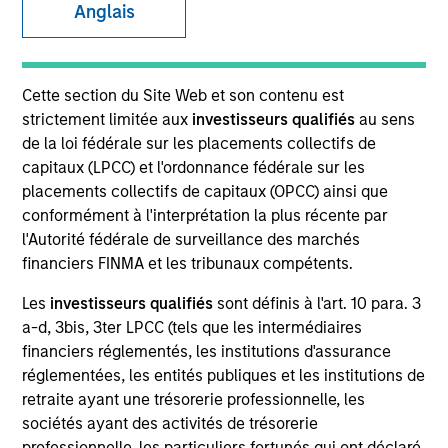
Anglais
SECTOR
Cette section du Site Web et son contenu est
Energy
strictement limitée aux
investisseurs qualifiés
au sens
de la loi fédérale sur les placements collectifs de
capitaux (LPCC) et l'ordonnance fédérale sur les
COUNTRY
placements collectifs de capitaux (OPCC) ainsi que
United States
conformément à l'interprétation la plus récente par
l'Autorité fédérale de surveillance des marchés
financiers FINMA et les tribunaux compétents.
Les
investisseurs qualifiés
sont définis à l'art. 10 para. 3
Invested on
a-d, 3bis, 3ter LPCC (tels que les intermédiaires
Aug 2016
financiers réglementés, les institutions d'assurance
réglementées, les entités publiques et les institutions de
Transaction Type
retraite ayant une trésorerie professionnelle, les
Founder Recapitalization
sociétés ayant des activités de trésorerie
professionnelle, les particuliers fortunés qui ont déclaré