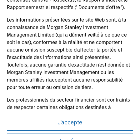
Rapport semestriel respectifs (' Documents d'offre ').
Les informations présentées sur le site Web sont, à la
connaissance de Morgan Stanley Investment
Management Limited (qui a dûment veillé à ce que ce
soit le cas), conformes à la réalité et ne comportent
aucune omission susceptible d'affecter la portée et
l'exactitude des informations ainsi présentées.
Toutefois, aucune garantie d'exactitude n'est donnée et
Morgan Stanley Investment Management ou les
membres affiliés n'acceptent aucune responsabilité
pour toute erreur ou omission de tiers.
Morgan Stanley
Les professionnels du secteur financier sont contraints
Morgan Stanley Careers
de respecter certaines obligations destinées à
empêcher l’utilisation de fonds d’investissement à des
J'accepte
fins de blanchiment d’argent. Par conséquent, une
procédure d’identification des souscripteurs est
imposée. Morgan Stanley Investment Management