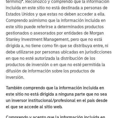
Performance fee netting involves offsetting the returns of
término)
*
. Reconozco y comprendo que la información
multiple funds and paying fees on the netted return.
incluida en este sitio no está destinada a personas de
Traditionally, it is believed that this approach allows
Estados Unidos y que estas no deben acceder a ella.
underperforming funds to dilute the aggregate gross
Comprendo asimismo que la información incluida en
return, thereby reducing the total performance fee paid
este sitio puede referirse a determinados productos
by investors. However, our research reveals that the
gestionados o asesorados por entidades de Morgan
presence of catch-up provisions can alter this dynamic
Stanley Investment Management, pero que no está
significantly. When catch-up is steep, netting can
dirigida a, no tiene como fin que se distribuya entre, ni
inadvertently increase overall fees by lifting weaker
debe utilizarse por personas ubicadas en jurisdicciones
performing funds into the catch-up zone, where
en que no esté autorizada la distribución de los
performance fees accumulate more rapidly.
productos de inversión o en que no esté permitida la
difusión de información sobre los productos de
The Role of Catch-Up Provisions
inversión.
We have developed a model to measure the impact of fee
netting under various scenarios, demonstrating that
También comprendo que la información incluida en
catch-up provisions can create a concave region in the
este sitio no está dirigida a ninguna parte que no sea
performance fee function. This means that netting can
un inversor institucional/profesional en el país desde
sometimes lead to higher fees, contrary to the expected
el que se accede al sitio web.
reduction. The study emphasizes the importance of
Comprendo y acepto que la información incluida en