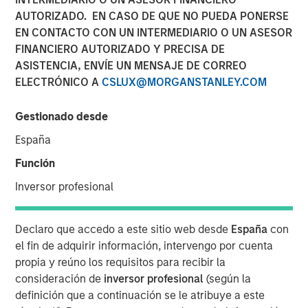
Pay Off?
AUTORIZADO. EN CASO DE QUE NO PUEDA PONERSE
EN CONTACTO CON UN INTERMEDIARIO O UN ASESOR
FINANCIERO AUTORIZADO Y PRECISA DE
30 SEPTIEMBRE 2025
ASISTENCIA, ENVÍE UN MENSAJE DE CORREO
ELECTRÓNICO A
CSLUX@MORGANSTANLEY.COM
Gestionado desde
In the realm of private investments, the concept of
España
performance fee netting has long been considered a
Función
beneficial strategy for investors. However, recent
research challenges this conventional wisdom,
Inversor profesional
suggesting that the benefits of fee netting are not as
clear-cut as previously thought. This article delves into
Declaro que accedo a este sitio web desde
España
con
the complexities of performance fee netting, highlighting
el fin de adquirir información, intervengo por cuenta
key insights from a comprehensive study that examines
propia y reúno los requisitos para recibir la
its impact on investors.
consideración de
inversor profesional
(según la
Understanding Fee Netting
definición que a continuación se le atribuye a este