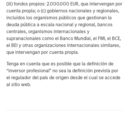
(iii) fondos propios: 2.000.000 EUR, que intervengan por
cuenta propia; o (c) gobiernos nacionales y regionales,
incluidos los organismos públicos que gestionan la
deuda pública a escala nacional y regional, bancos
centrales, organismos internacionales y
supranacionales como el Banco Mundial, el FMI, el BCE,
el BEI y otras organizaciones internacionales similares,
que intervengan por cuenta propia.
Tenga en cuenta que es posible que la definición de
ARTÍCULO
T
“inversor profesional” no sea la definición prevista por
el regulador del país de origen desde el cual se accede
The MSIM Quantitative Duration
F
al sitio web.
Strategy Model: A Factor-Based
C
Approach to Managing Interest Rates
Anton Heese and Matas Vala explore the
H
Quantitative Duration Strategy Model, one of the
h
proprietary tools the team uses to enhance their
c
investment process, as it helps provide structure
d
and rigour with identifying and processing
l