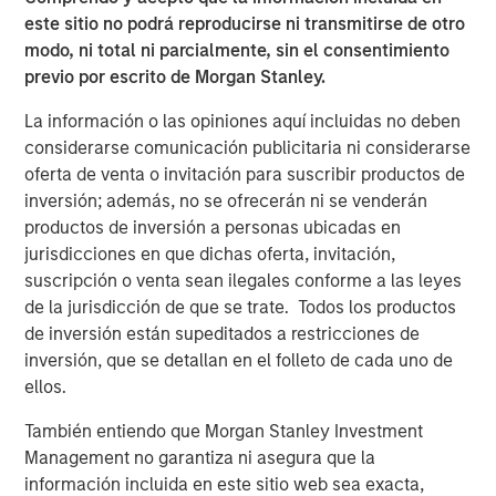
understanding the interplay between expected returns,
este sitio no podrá reproducirse ni transmitirse de otro
volatility, and correlation between individual funds, as
modo, ni total ni parcialmente, sin el consentimiento
these factors significantly influence the outcomes of fee
previo por escrito de Morgan Stanley.
netting.
La información o las opiniones aquí incluidas no deben
Implications for Investors
considerarse comunicación publicitaria ni considerarse
Investors must carefully consider the structure of their
oferta de venta o invitación para suscribir productos de
private investment portfolios and the specific fee
inversión; además, no se ofrecerán ni se venderán
arrangements in place. We suggest that while fee netting
productos de inversión a personas ubicadas en
may offer benefits in certain contexts, it is not universally
jurisdicciones en que dichas oferta, invitación,
advantageous. Investors should evaluate the expected
suscripción o venta sean ilegales conforme a las leyes
characteristics of their investments, including return
de la jurisdicción de que se trate. Todos los productos
distributions and the presence of catch-up provisions, to
de inversión están supeditados a restricciones de
determine whether fee netting aligns with their financial
inversión, que se detallan en el folleto de cada uno de
goals.
ellos.
In conclusion, this paper invites investors to reassess
También entiendo que Morgan Stanley Investment
their assumptions about performance fee netting in
Management no garantiza ni asegura que la
private investments. By understanding the nuanced
información incluida en este sitio web sea exacta,
effects of catch-up provisions and other factors,