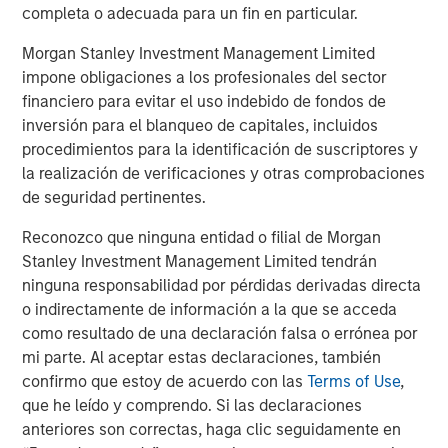
completa o adecuada para un fin en particular.
investors can make more informed decisions about their
investment strategies.
Morgan Stanley Investment Management Limited
impone obligaciones a los profesionales del sector
For a deeper exploration of these findings, please read
financiero para evitar el uso indebido de fondos de
the full-length insight
here
.
inversión para el blanqueo de capitales, incluidos
procedimientos para la identificación de suscriptores y
Portfolio Solutions Group
la realización de verificaciones y otras comprobaciones
The Portfolio Solutions Group is a comprehensive multi-
de seguridad pertinentes.
asset business, with activity across all asset strategies
and types (traditional and alternative), through solutions
Reconozco que ninguna entidad o filial de Morgan
that span fully liquid (public assets), comprehensive
Stanley Investment Management Limited tendrán
(public and private assets) and fully private portfolios.
ninguna responsabilidad por pérdidas derivadas directa
Offerings are delivered via a managed portfolio or model,
o indirectamente de información a la que se acceda
in discretionary or advisory format.
como resultado de una declaración falsa o errónea por
mi parte. Al aceptar estas declaraciones, también
ARTÍCULOS RELACIONADOS
confirmo que estoy de acuerdo con las
Terms of Use
,
que he leído y comprendo. Si las declaraciones
CARON’S CORNER
anteriores son correctas, haga clic seguidamente en