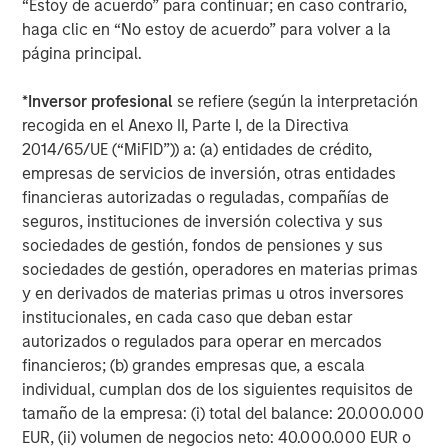
“Estoy de acuerdo” para continuar; en caso contrario,
There’s a New Sheriff in Town: Culture
haga clic en “No estoy de acuerdo” para volver a la
Change at the Fed
página principal.
TRIMESTRAL
*
Inversor profesional
se refiere (según la interpretación
recogida en el Anexo II, Parte I, de la Directiva
The BEAT Video - Q3 2026
2014/65/UE (“MiFID”)) a: (a) entidades de crédito,
empresas de servicios de inversión, otras entidades
financieras autorizadas o reguladas, compañías de
TRIMESTRAL
seguros, instituciones de inversión colectiva y sus
The BEAT™ for Q3 2026 - July
sociedades de gestión, fondos de pensiones y sus
sociedades de gestión, operadores en materias primas
y en derivados de materias primas u otros inversores
institucionales, en cada caso que deban estar
autorizados o regulados para operar en mercados
financieros; (b) grandes empresas que, a escala
Featured Insights
individual, cumplan dos de los siguientes requisitos de
tamaño de la empresa: (i) total del balance: 20.000.000
EUR, (ii) volumen de negocios neto: 40.000.000 EUR o