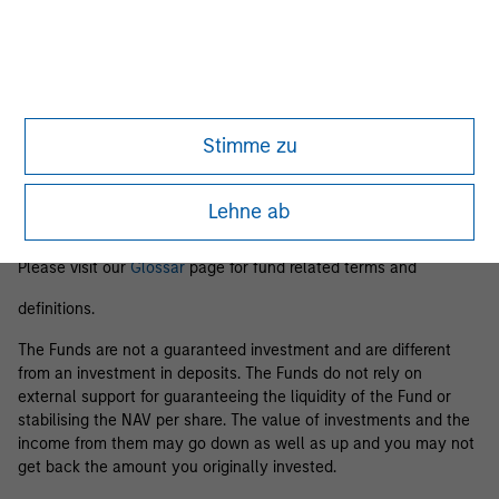
Business Centre, 6B route de Trèves, L-2633 Senningerberg, R.C.S.
Luxemburg B 29 192.
Information in relation to sustainability aspects of the Fund and
the summary of investor rights is available at the
aforementioned website.
Stimme zu
If the management company of the relevant Fund decides to
terminate its arrangement for marketing that Fund in any EEA
country where it is registered for sale, it will do so in accordance
Lehne ab
with the relevant UCITS rules.
Please visit our
Glossar
page for fund related terms and
definitions.
The Funds are not a guaranteed investment and are different
from an investment in deposits. The Funds do not rely on
external support for guaranteeing the liquidity of the Fund or
stabilising the NAV per share. The value of investments and the
income from them may go down as well as up and you may not
get back the amount you originally invested.