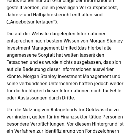
Fonds sollten nur auf Grundlage der Informationen
Investment solutions
gestellt werden, die im jeweiligen Verkaufsprospekt,
Jahres- und Halbjahresbericht enthalten sind
Strategies to meet a range of investor
(„Angebotsunterlagen”).
cash-management needs – from liquidity
and money markets to ultra-short funds and
Die auf der Website dargelegten Informationen
entsprechen nach bestem Wissen von Morgan Stanley
customized solutions.
Investment Management Limited (das hierbei alle
angemessene Sorgfalt hat walten lassen) den
Tatsachen und es wurde nichts ausgelassen, das sich
auf die Bedeutung dieser Informationen auswirken
könnte. Morgan Stanley Investment Management und
seine verbundenen Unternehmen haften jedoch weder
für die Richtigkeit dieser Informationen noch für Fehler
oder Auslassungen durch Dritte.
Morgan Stanley Liquidity
Um die Nutzung von Anlagefonds für Geldwäsche zu
verhindern, gelten für im Finanzsektor tätige Personen
Funds
besondere Verpflichtungen. Vor diesem Hintergrund ist
ein Verfahren zur Identifizierung von Fondszeichnern