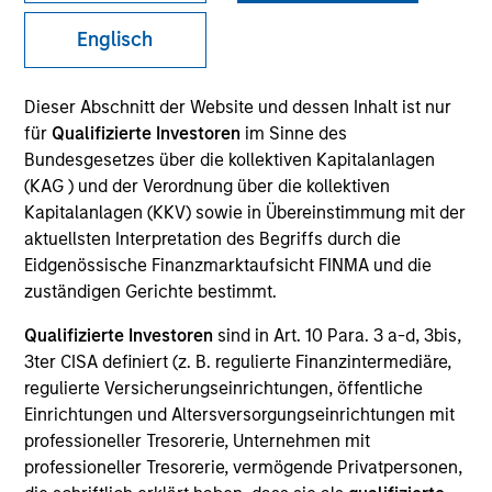
and capital preservation.
Englisch
Dieser Abschnitt der Website und dessen Inhalt ist nur
für
Qualifizierte Investoren
im Sinne des
Bundesgesetzes über die kollektiven Kapitalanlagen
MARKETING COMMUNICATION
(KAG ) und der Verordnung über die kollektiven
Kapitalanlagen (KKV) sowie in Übereinstimmung mit der
aktuellsten Interpretation des Begriffs durch die
Eidgenössische Finanzmarktaufsicht FINMA und die
Explore More
zuständigen Gerichte bestimmt.
Überblick
Qualifizierte Investoren
sind in Art. 10 Para. 3 a-d, 3bis,
Produkte
3ter CISA definiert (z. B. regulierte Finanzintermediäre,
regulierte Versicherungseinrichtungen, öffentliche
CashInvest by Morgan Stanley
Einrichtungen und Altersversorgungseinrichtungen mit
Explore More
professioneller Tresorerie, Unternehmen mit
professioneller Tresorerie, vermögende Privatpersonen,
Kontakt