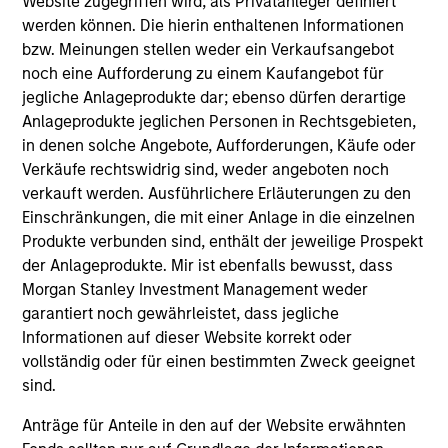
Website zugegriffen wird, als Privatanleger definiert
werden können. Die hierin enthaltenen Informationen
bzw. Meinungen stellen weder ein Verkaufsangebot
noch eine Aufforderung zu einem Kaufangebot für
jegliche Anlageprodukte dar; ebenso dürfen derartige
Anlageprodukte jeglichen Personen in Rechtsgebieten,
Resources
in denen solche Angebote, Aufforderungen, Käufe oder
Verkäufe rechtswidrig sind, weder angeboten noch
verkauft werden. Ausführlichere Erläuterungen zu den
Our dedicated team offers client-focused
Einschränkungen, die mit einer Anlage in die einzelnen
resources and expertise with technology-
Produkte verbunden sind, enthält der jeweilige Prospekt
based support and solutions.
der Anlageprodukte. Mir ist ebenfalls bewusst, dass
Morgan Stanley Investment Management weder
garantiert noch gewährleistet, dass jegliche
Informationen auf dieser Website korrekt oder
vollständig oder für einen bestimmten Zweck geeignet
sind.
Anträge für Anteile in den auf der Website erwähnten