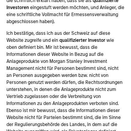
die schriftlich erklärt haben, dass sie als
qualifizierte
Investoren
eingestuft werden möchten, und Anleger, die
eine schriftliche Vollmacht für Ermessensverwaltung
abgeschlossen haben).
Overview
Ich bestätige, dass ich aus der Schweiz auf diese
Website zugreife und ein
qualifizierter Investor
wie
oben definiert bin. Mir ist bewusst, dass die
Informationen dieser Website in Bezug auf die
Anlageprodukte von Morgan Stanley Investment
Expertise
Management nicht für Personen bestimmt sind, nicht
an Personen ausgegeben werden bzw. nicht von
We help treasury professionals and other
Personen genutzt werden dürfen, die Rechtsordnungen
clients navigate the ever-evolving cash
unterstehen, in denen die Anlageprodukte nicht zum
Vertrieb zugelassen oder die Verbreitung von
management landscape through a
Informationen zu den Anlageprodukten verboten sind.
combination of expertise, resources and
Ebenso ist mir bewusst, dass die Informationen dieser
strategies.
Website nicht für Parteien bestimmt sind, die im Sinne
der Regulierungsbehörde des Landes, in dem auf die