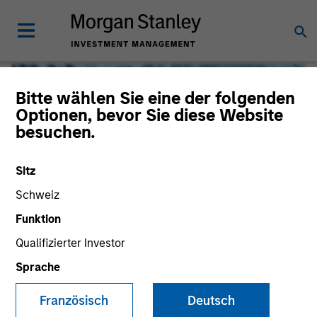
Bitte wählen Sie eine der folgenden
Optionen, bevor Sie diese Website
besuchen.
Sitz
Schweiz
Funktion
Qualifizierter Investor
Global Liquidity
Sprache
We offer investments across the world’s liquidity markets
Französisch
Deutsch
to meet a range of investors’ needs for income, liquidity