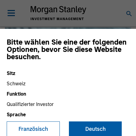
Bitte wählen Sie eine der folgenden
Optionen, bevor Sie diese Website
besuchen.
Sitz
Schweiz
Funktion
Qualifizierter Investor
Global Liquidity
Sprache
We offer investments across the world’s liquidity markets
Französisch
Deutsch
to meet a range of investors’ needs for income, liquidity