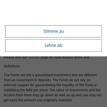
Business Centre, 6B route de Trèves, L-2633 Senningerberg, R.C.S.
Luxemburg B 29 192.
Information in relation to sustainability aspects of the Fund and
the summary of investor rights is available at the
aforementioned website.
Stimme zu
If the management company of the relevant Fund decides to
terminate its arrangement for marketing that Fund in any EEA
country where it is registered for sale, it will do so in accordance
Lehne ab
with the relevant UCITS rules.
Please visit our
Glossar
page for fund related terms and
definitions.
The Funds are not a guaranteed investment and are different
from an investment in deposits. The Funds do not rely on
external support for guaranteeing the liquidity of the Fund or
stabilising the NAV per share. The value of investments and the
income from them may go down as well as up and you may not
get back the amount you originally invested.