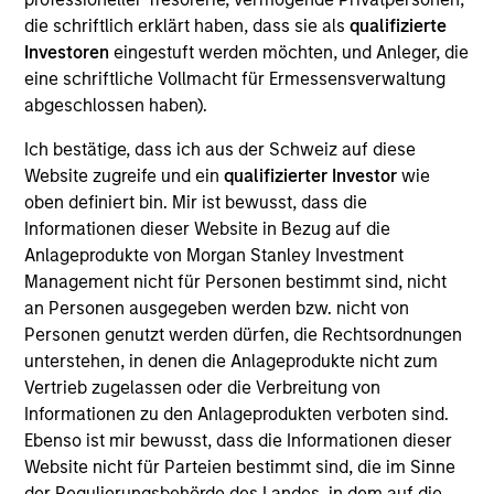
die schriftlich erklärt haben, dass sie als
qualifizierte
Investoren
eingestuft werden möchten, und Anleger, die
eine schriftliche Vollmacht für Ermessensverwaltung
Overview
abgeschlossen haben).
Ich bestätige, dass ich aus der Schweiz auf diese
Website zugreife und ein
qualifizierter Investor
wie
oben definiert bin. Mir ist bewusst, dass die
Informationen dieser Website in Bezug auf die
Expertise
Anlageprodukte von Morgan Stanley Investment
Management nicht für Personen bestimmt sind, nicht
We help treasury professionals and other
an Personen ausgegeben werden bzw. nicht von
clients navigate the ever-evolving cash
Personen genutzt werden dürfen, die Rechtsordnungen
unterstehen, in denen die Anlageprodukte nicht zum
management landscape through a
Vertrieb zugelassen oder die Verbreitung von
combination of expertise, resources and
Informationen zu den Anlageprodukten verboten sind.
strategies.
Ebenso ist mir bewusst, dass die Informationen dieser
Website nicht für Parteien bestimmt sind, die im Sinne
der Regulierungsbehörde des Landes, in dem auf die