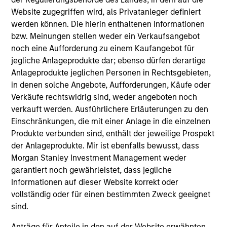
Website zugegriffen wird, als Privatanleger definiert
werden können. Die hierin enthaltenen Informationen
bzw. Meinungen stellen weder ein Verkaufsangebot
noch eine Aufforderung zu einem Kaufangebot für
jegliche Anlageprodukte dar; ebenso dürfen derartige
Resources
Anlageprodukte jeglichen Personen in Rechtsgebieten,
in denen solche Angebote, Aufforderungen, Käufe oder
Verkäufe rechtswidrig sind, weder angeboten noch
Our dedicated team offers client-focused
verkauft werden. Ausführlichere Erläuterungen zu den
resources and expertise with technology-
Einschränkungen, die mit einer Anlage in die einzelnen
based support and solutions.
Produkte verbunden sind, enthält der jeweilige Prospekt
der Anlageprodukte. Mir ist ebenfalls bewusst, dass
Morgan Stanley Investment Management weder
garantiert noch gewährleistet, dass jegliche
Informationen auf dieser Website korrekt oder
vollständig oder für einen bestimmten Zweck geeignet
sind.
Anträge für Anteile in den auf der Website erwähnten