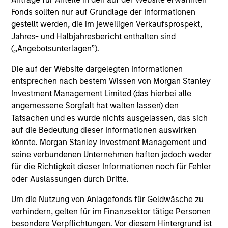
Investment solutions
Fonds sollten nur auf Grundlage der Informationen
gestellt werden, die im jeweiligen Verkaufsprospekt,
Strategies to meet a range of investor
Jahres- und Halbjahresbericht enthalten sind
cash-management needs – from liquidity
(„Angebotsunterlagen”).
and money markets to ultra-short funds and
Die auf der Website dargelegten Informationen
customized solutions.
entsprechen nach bestem Wissen von Morgan Stanley
Investment Management Limited (das hierbei alle
angemessene Sorgfalt hat walten lassen) den
Tatsachen und es wurde nichts ausgelassen, das sich
auf die Bedeutung dieser Informationen auswirken
könnte. Morgan Stanley Investment Management und
seine verbundenen Unternehmen haften jedoch weder
für die Richtigkeit dieser Informationen noch für Fehler
oder Auslassungen durch Dritte.
Morgan Stanley Liquidity
Um die Nutzung von Anlagefonds für Geldwäsche zu
Funds
verhindern, gelten für im Finanzsektor tätige Personen
besondere Verpflichtungen. Vor diesem Hintergrund ist