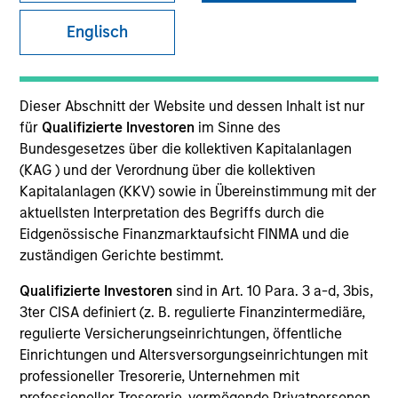
and capital preservation.
Englisch
Dieser Abschnitt der Website und dessen Inhalt ist nur
für
Qualifizierte Investoren
im Sinne des
MARKETING COMMUNICATION
Bundesgesetzes über die kollektiven Kapitalanlagen
(KAG ) und der Verordnung über die kollektiven
Kapitalanlagen (KKV) sowie in Übereinstimmung mit der
aktuellsten Interpretation des Begriffs durch die
Explore More
Eidgenössische Finanzmarktaufsicht FINMA und die
zuständigen Gerichte bestimmt.
Überblick
Produkte
Qualifizierte Investoren
sind in Art. 10 Para. 3 a-d, 3bis,
3ter CISA definiert (z. B. regulierte Finanzintermediäre,
CashInvest by Morgan Stanley
regulierte Versicherungseinrichtungen, öffentliche
Explore More
Einrichtungen und Altersversorgungseinrichtungen mit
professioneller Tresorerie, Unternehmen mit
Kontakt
professioneller Tresorerie, vermögende Privatpersonen,