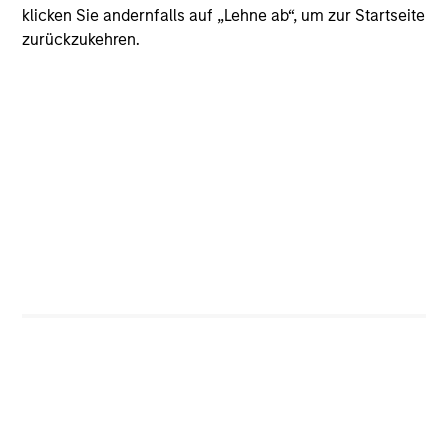
klicken Sie andernfalls auf „Lehne ab“, um zur Startseite
zurückzukehren.
CashInvest
Explore More
Bespoke Solutions