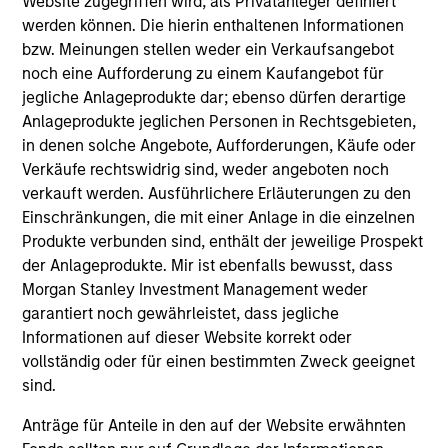
Website zugegriffen wird, als Privatanleger definiert
werden können. Die hierin enthaltenen Informationen
bzw. Meinungen stellen weder ein Verkaufsangebot
noch eine Aufforderung zu einem Kaufangebot für
jegliche Anlageprodukte dar; ebenso dürfen derartige
Anlageprodukte jeglichen Personen in Rechtsgebieten,
Resources
in denen solche Angebote, Aufforderungen, Käufe oder
Verkäufe rechtswidrig sind, weder angeboten noch
verkauft werden. Ausführlichere Erläuterungen zu den
Our dedicated team offers client-focused
Einschränkungen, die mit einer Anlage in die einzelnen
resources and expertise with technology-
Produkte verbunden sind, enthält der jeweilige Prospekt
based support and solutions.
der Anlageprodukte. Mir ist ebenfalls bewusst, dass
Morgan Stanley Investment Management weder
garantiert noch gewährleistet, dass jegliche
Informationen auf dieser Website korrekt oder
vollständig oder für einen bestimmten Zweck geeignet
sind.
Anträge für Anteile in den auf der Website erwähnten