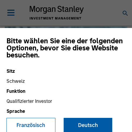
Bitte wählen Sie eine der folgenden
Optionen, bevor Sie diese Website
besuchen.
Sitz
Schweiz
Funktion
Qualifizierter Investor
Global Liquidity
Sprache
We offer investments across the world’s liquidity markets
Französisch
Deutsch
to meet a range of investors’ needs for income, liquidity