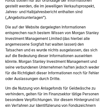
Fonds sollten nur auf Grundlage der Informationen
Investment solutions
gestellt werden, die im jeweiligen Verkaufsprospekt,
Jahres- und Halbjahresbericht enthalten sind
Strategies to meet a range of investor
(„Angebotsunterlagen”).
cash-management needs – from liquidity
and money markets to ultra-short funds and
Die auf der Website dargelegten Informationen
entsprechen nach bestem Wissen von Morgan Stanley
customized solutions.
Investment Management Limited (das hierbei alle
angemessene Sorgfalt hat walten lassen) den
Tatsachen und es wurde nichts ausgelassen, das sich
auf die Bedeutung dieser Informationen auswirken
könnte. Morgan Stanley Investment Management und
seine verbundenen Unternehmen haften jedoch weder
für die Richtigkeit dieser Informationen noch für Fehler
oder Auslassungen durch Dritte.
Morgan Stanley Liquidity
Um die Nutzung von Anlagefonds für Geldwäsche zu
verhindern, gelten für im Finanzsektor tätige Personen
Funds
besondere Verpflichtungen. Vor diesem Hintergrund ist
ein Verfahren zur Identifizierung von Fondszeichnern