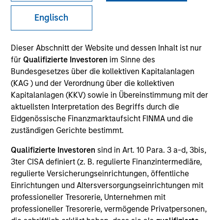
and capital preservation.
Englisch
Dieser Abschnitt der Website und dessen Inhalt ist nur
für
Qualifizierte Investoren
im Sinne des
Bundesgesetzes über die kollektiven Kapitalanlagen
MARKETING COMMUNICATION
(KAG ) und der Verordnung über die kollektiven
Kapitalanlagen (KKV) sowie in Übereinstimmung mit der
aktuellsten Interpretation des Begriffs durch die
Eidgenössische Finanzmarktaufsicht FINMA und die
Explore More
zuständigen Gerichte bestimmt.
Überblick
Qualifizierte Investoren
sind in Art. 10 Para. 3 a-d, 3bis,
Produkte
3ter CISA definiert (z. B. regulierte Finanzintermediäre,
regulierte Versicherungseinrichtungen, öffentliche
CashInvest by Morgan Stanley
Einrichtungen und Altersversorgungseinrichtungen mit
Explore More
professioneller Tresorerie, Unternehmen mit
professioneller Tresorerie, vermögende Privatpersonen,
Kontakt