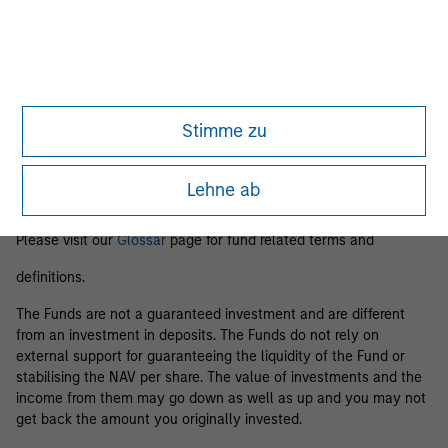
Business Centre, 6B route de Trèves, L-2633 Senningerberg, R.C.S.
Luxemburg B 29 192.
Information in relation to sustainability aspects of the Fund and
the summary of investor rights is available at the
aforementioned website.
Stimme zu
If the management company of the relevant Fund decides to
terminate its arrangement for marketing that Fund in any EEA
country where it is registered for sale, it will do so in accordance
Lehne ab
with the relevant UCITS rules.
Please visit our
Glossar
page for fund related terms and
definitions.
The Funds are not a guaranteed investment and are different
from an investment in deposits. The Funds do not rely on
external support for guaranteeing the liquidity of the Fund or
stabilising the NAV per share. The value of investments and the
income from them may go down as well as up and you may not
get back the amount you originally invested.