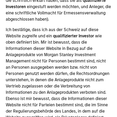
die schriftlich erklärt haben, dass sie als
qualifizierte
Investoren
eingestuft werden möchten, und Anleger, die
eine schriftliche Vollmacht für Ermessensverwaltung
abgeschlossen haben).
Overview
Ich bestätige, dass ich aus der Schweiz auf diese
Website zugreife und ein
qualifizierter Investor
wie
oben definiert bin. Mir ist bewusst, dass die
Informationen dieser Website in Bezug auf die
Anlageprodukte von Morgan Stanley Investment
Expertise
Management nicht für Personen bestimmt sind, nicht
an Personen ausgegeben werden bzw. nicht von
We help treasury professionals and other
Personen genutzt werden dürfen, die Rechtsordnungen
clients navigate the ever-evolving cash
unterstehen, in denen die Anlageprodukte nicht zum
Vertrieb zugelassen oder die Verbreitung von
management landscape through a
Informationen zu den Anlageprodukten verboten sind.
combination of expertise, resources and
Ebenso ist mir bewusst, dass die Informationen dieser
strategies.
Website nicht für Parteien bestimmt sind, die im Sinne
der Regulierungsbehörde des Landes, in dem auf die