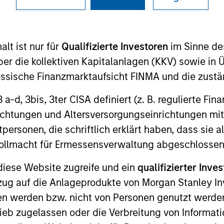
lt ist nur für
Qualifizierte Investoren
im Sinne de
ION
er die kollektiven Kapitalanlagen (KKV) sowie in 
nössische Finanzmarktaufsicht FINMA und die zust
 3 a-d, 3bis, 3ter CISA definiert (z. B. regulierte Fi
richtungen und Altersversorgungseinrichtungen mit
odukte
CashInvest by Morgan
Explore
personen, die schriftlich erklärt haben, dass sie a
Stanley
e Vollmacht für Ermessensverwaltung abgeschlossen
diese Website zugreife und ein
qualifizierter Inves
ezug auf die Anlageprodukte von Morgan Stanley 
n werden bzw. nicht von Personen genutzt werden
ieb zugelassen oder die Verbreitung von Informat