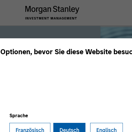
 Optionen, bevor Sie diese Website besu
iquidity
 the world’s liquidity markets to meet
for income, liquidity and capital
Sprache
Französisch
Deutsch
Englisch