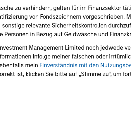
ns
che zu verhindern, gelten für im Finanzsektor tät
dentifizierung von Fondszeichnern vorgeschrieben
investor cash-
 sonstige relevante Sicherheitskontrollen durchzu
uidity and money
 Personen in Bezug auf Geldwäsche und Finanzkri
and customized
 Investment Management Limited noch jedwede ve
Informationen infolge meiner falschen oder irrtüm
 ebenfalls mein
Einverständnis mit den Nutzungs
rekt ist, klicken Sie bitte auf „Stimme zu“, um for
y Liquidity Funds