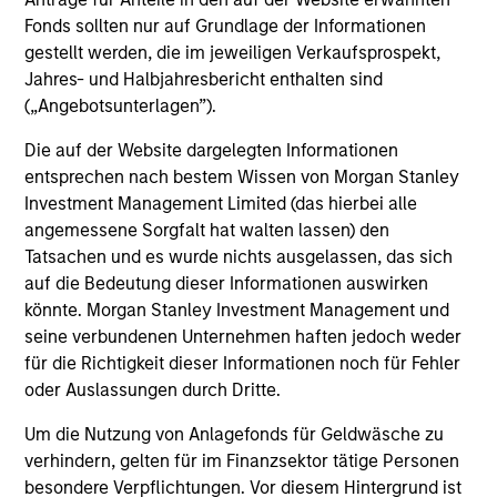
Investment solutions
Fonds sollten nur auf Grundlage der Informationen
gestellt werden, die im jeweiligen Verkaufsprospekt,
Strategies to meet a range of investor
Jahres- und Halbjahresbericht enthalten sind
cash-management needs – from liquidity
(„Angebotsunterlagen”).
and money markets to ultra-short funds and
Die auf der Website dargelegten Informationen
customized solutions.
entsprechen nach bestem Wissen von Morgan Stanley
Investment Management Limited (das hierbei alle
angemessene Sorgfalt hat walten lassen) den
Tatsachen und es wurde nichts ausgelassen, das sich
auf die Bedeutung dieser Informationen auswirken
könnte. Morgan Stanley Investment Management und
seine verbundenen Unternehmen haften jedoch weder
für die Richtigkeit dieser Informationen noch für Fehler
oder Auslassungen durch Dritte.
Morgan Stanley Liquidity
Um die Nutzung von Anlagefonds für Geldwäsche zu
Funds
verhindern, gelten für im Finanzsektor tätige Personen
besondere Verpflichtungen. Vor diesem Hintergrund ist