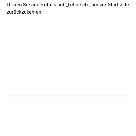
klicken Sie andernfalls auf „Lehne ab“, um zur Startseite
zurückzukehren.
CashInvest
Explore More
Bespoke Solutions