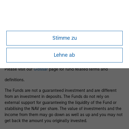
Business Centre, 6B route de Trèves, L-2633 Senningerberg, R.C.S.
Luxemburg B 29 192.
Information in relation to sustainability aspects of the Fund and
the summary of investor rights is available at the
aforementioned website.
Stimme zu
If the management company of the relevant Fund decides to
terminate its arrangement for marketing that Fund in any EEA
country where it is registered for sale, it will do so in accordance
Lehne ab
with the relevant UCITS rules.
Please visit our
Glossar
page for fund related terms and
definitions.
The Funds are not a guaranteed investment and are different
from an investment in deposits. The Funds do not rely on
external support for guaranteeing the liquidity of the Fund or
stabilising the NAV per share. The value of investments and the
income from them may go down as well as up and you may not
get back the amount you originally invested.