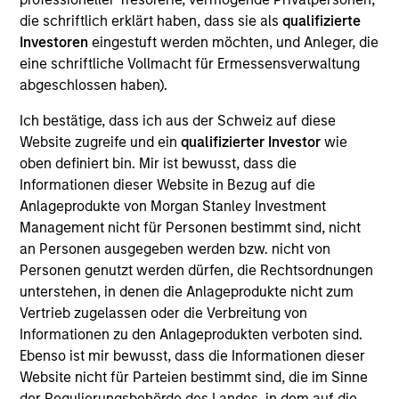
die schriftlich erklärt haben, dass sie als
qualifizierte
Investoren
eingestuft werden möchten, und Anleger, die
eine schriftliche Vollmacht für Ermessensverwaltung
Overview
abgeschlossen haben).
Ich bestätige, dass ich aus der Schweiz auf diese
Website zugreife und ein
qualifizierter Investor
wie
oben definiert bin. Mir ist bewusst, dass die
Informationen dieser Website in Bezug auf die
Expertise
Anlageprodukte von Morgan Stanley Investment
Management nicht für Personen bestimmt sind, nicht
We help treasury professionals and other
an Personen ausgegeben werden bzw. nicht von
clients navigate the ever-evolving cash
Personen genutzt werden dürfen, die Rechtsordnungen
unterstehen, in denen die Anlageprodukte nicht zum
management landscape through a
Vertrieb zugelassen oder die Verbreitung von
combination of expertise, resources and
Informationen zu den Anlageprodukten verboten sind.
strategies.
Ebenso ist mir bewusst, dass die Informationen dieser
Website nicht für Parteien bestimmt sind, die im Sinne
der Regulierungsbehörde des Landes, in dem auf die