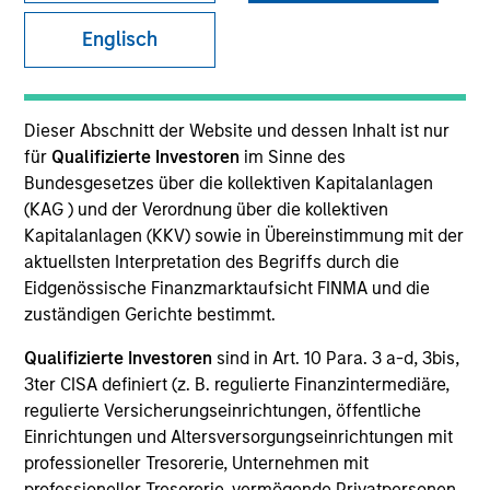
and capital preservation.
Englisch
Dieser Abschnitt der Website und dessen Inhalt ist nur
für
Qualifizierte Investoren
im Sinne des
MARKETING COMMUNICATION
Bundesgesetzes über die kollektiven Kapitalanlagen
(KAG ) und der Verordnung über die kollektiven
Kapitalanlagen (KKV) sowie in Übereinstimmung mit der
aktuellsten Interpretation des Begriffs durch die
Explore More
Eidgenössische Finanzmarktaufsicht FINMA und die
zuständigen Gerichte bestimmt.
Überblick
Produkte
Qualifizierte Investoren
sind in Art. 10 Para. 3 a-d, 3bis,
3ter CISA definiert (z. B. regulierte Finanzintermediäre,
CashInvest by Morgan Stanley
regulierte Versicherungseinrichtungen, öffentliche
Explore More
Einrichtungen und Altersversorgungseinrichtungen mit
professioneller Tresorerie, Unternehmen mit
Kontakt
professioneller Tresorerie, vermögende Privatpersonen,