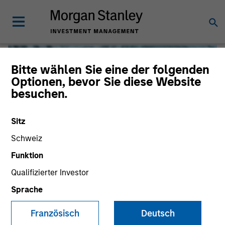
Bitte wählen Sie eine der folgenden
Optionen, bevor Sie diese Website
besuchen.
Sitz
Schweiz
Funktion
Qualifizierter Investor
Global Liquidity
Sprache
We offer investments across the world’s liquidity markets
Französisch
Deutsch
to meet a range of investors’ needs for income, liquidity