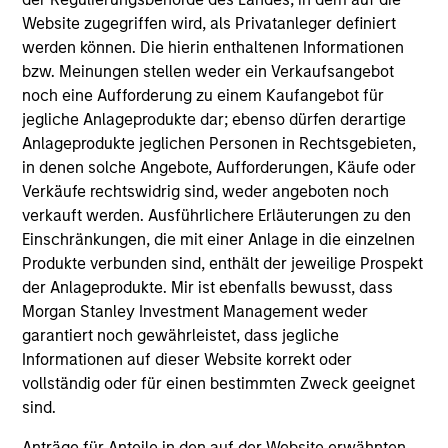
Website zugegriffen wird, als Privatanleger definiert
werden können. Die hierin enthaltenen Informationen
bzw. Meinungen stellen weder ein Verkaufsangebot
noch eine Aufforderung zu einem Kaufangebot für
jegliche Anlageprodukte dar; ebenso dürfen derartige
Resources
Anlageprodukte jeglichen Personen in Rechtsgebieten,
in denen solche Angebote, Aufforderungen, Käufe oder
Verkäufe rechtswidrig sind, weder angeboten noch
Our dedicated team offers client-focused
verkauft werden. Ausführlichere Erläuterungen zu den
resources and expertise with technology-
Einschränkungen, die mit einer Anlage in die einzelnen
based support and solutions.
Produkte verbunden sind, enthält der jeweilige Prospekt
der Anlageprodukte. Mir ist ebenfalls bewusst, dass
Morgan Stanley Investment Management weder
garantiert noch gewährleistet, dass jegliche
Informationen auf dieser Website korrekt oder
vollständig oder für einen bestimmten Zweck geeignet
sind.
Anträge für Anteile in den auf der Website erwähnten