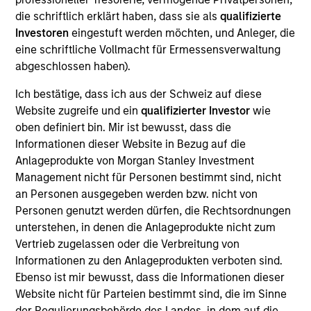
die schriftlich erklärt haben, dass sie als
qualifizierte
Investoren
eingestuft werden möchten, und Anleger, die
eine schriftliche Vollmacht für Ermessensverwaltung
Overview
abgeschlossen haben).
Ich bestätige, dass ich aus der Schweiz auf diese
Website zugreife und ein
qualifizierter Investor
wie
oben definiert bin. Mir ist bewusst, dass die
Informationen dieser Website in Bezug auf die
Expertise
Anlageprodukte von Morgan Stanley Investment
Management nicht für Personen bestimmt sind, nicht
We help treasury professionals and other
an Personen ausgegeben werden bzw. nicht von
clients navigate the ever-evolving cash
Personen genutzt werden dürfen, die Rechtsordnungen
unterstehen, in denen die Anlageprodukte nicht zum
management landscape through a
Vertrieb zugelassen oder die Verbreitung von
combination of expertise, resources and
Informationen zu den Anlageprodukten verboten sind.
strategies.
Ebenso ist mir bewusst, dass die Informationen dieser
Website nicht für Parteien bestimmt sind, die im Sinne
der Regulierungsbehörde des Landes, in dem auf die