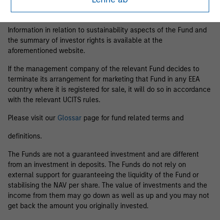
Business Centre, 6B route de Trèves, L-2633 Senningerberg, R.C.S.
Luxemburg B 29 192.
Information in relation to sustainability aspects of the Fund and
the summary of investor rights is available at the
aforementioned website.
If the management company of the relevant Fund decides to
terminate its arrangement for marketing that Fund in any EEA
country where it is registered for sale, it will do so in accordance
with the relevant UCITS rules.
Please visit our
Glossar
page for fund related terms and
definitions.
The Funds are not a guaranteed investment and are different
from an investment in deposits. The Funds do not rely on
external support for guaranteeing the liquidity of the Fund or
stabilising the NAV per share. The value of investments and the
income from them may go down as well as up and you may not
get back the amount you originally invested.