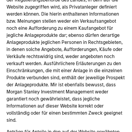
Website zugegriffen wird, als Privatanleger definiert
werden können. Die hierin enthaltenen Informationen
bzw. Meinungen stellen weder ein Verkaufsangebot
noch eine Aufforderung zu einem Kaufangebot für
jegliche Anlageprodukte dar; ebenso dürfen derartige
Resources
Anlageprodukte jeglichen Personen in Rechtsgebieten,
in denen solche Angebote, Aufforderungen, Käufe oder
Verkäufe rechtswidrig sind, weder angeboten noch
Our dedicated team offers client-focused
verkauft werden. Ausführlichere Erläuterungen zu den
resources and expertise with technology-
Einschränkungen, die mit einer Anlage in die einzelnen
based support and solutions.
Produkte verbunden sind, enthält der jeweilige Prospekt
der Anlageprodukte. Mir ist ebenfalls bewusst, dass
Morgan Stanley Investment Management weder
garantiert noch gewährleistet, dass jegliche
Informationen auf dieser Website korrekt oder
vollständig oder für einen bestimmten Zweck geeignet
sind.
Anträge für Anteile in den auf der Website erwähnten