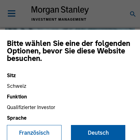
Bitte wählen Sie eine der folgenden
Optionen, bevor Sie diese Website
besuchen.
Sitz
Schweiz
Funktion
Qualifizierter Investor
Global Liquidity
Sprache
We offer investments across the world’s liquidity markets
Französisch
Deutsch
to meet a range of investors’ needs for income, liquidity