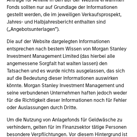
Investment solutions
Fonds sollten nur auf Grundlage der Informationen
gestellt werden, die im jeweiligen Verkaufsprospekt,
Strategies to meet a range of investor
Jahres- und Halbjahresbericht enthalten sind
cash-management needs – from liquidity
(„Angebotsunterlagen”).
and money markets to ultra-short funds and
Die auf der Website dargelegten Informationen
customized solutions.
entsprechen nach bestem Wissen von Morgan Stanley
Investment Management Limited (das hierbei alle
angemessene Sorgfalt hat walten lassen) den
Tatsachen und es wurde nichts ausgelassen, das sich
auf die Bedeutung dieser Informationen auswirken
könnte. Morgan Stanley Investment Management und
seine verbundenen Unternehmen haften jedoch weder
für die Richtigkeit dieser Informationen noch für Fehler
oder Auslassungen durch Dritte.
Morgan Stanley Liquidity
Um die Nutzung von Anlagefonds für Geldwäsche zu
Funds
verhindern, gelten für im Finanzsektor tätige Personen
besondere Verpflichtungen. Vor diesem Hintergrund ist