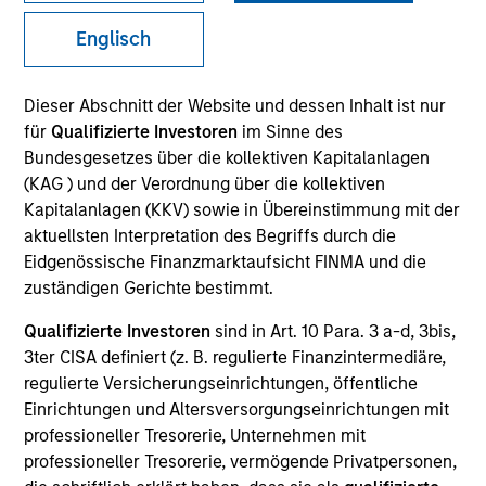
Englisch
Quick Facts
Benchmark
Dieser Abschnitt der Website und dessen Inhalt ist nur
für
Qualifizierte Investoren
im Sinne des
U.S. Multifactor – Russell 3000 Global Multifactor –
Bundesgesetzes über die kollektiven Kapitalanlagen
MSCI ACWI IMI
(KAG ) und der Verordnung über die kollektiven
Kapitalanlagen (KKV) sowie in Übereinstimmung mit der
Insights
aktuellsten Interpretation des Begriffs durch die
Eidgenössische Finanzmarktaufsicht FINMA und die
zuständigen Gerichte bestimmt.
Qualifizierte Investoren
sind in Art. 10 Para. 3 a-d, 3bis,
Overview
3ter CISA definiert (z. B. regulierte Finanzintermediäre,
Parametric Multifactor Strategies seek to provide a
regulierte Versicherungseinrichtungen, öffentliche
performance boost beyond equal-weighting of factors by
Einrichtungen und Altersversorgungseinrichtungen mit
monitoring and re-allocating exposure across target
professioneller Tresorerie, Unternehmen mit
factors based on performance trends. The strategies
professioneller Tresorerie, vermögende Privatpersonen,