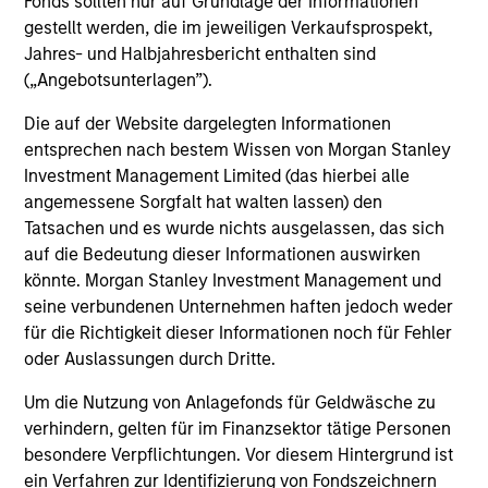
Fonds sollten nur auf Grundlage der Informationen
A rules-based, quantitative investment process delivers a
gestellt werden, die im jeweiligen Verkaufsprospekt,
portfolio built from the ground up that seeks to capture
Jahres- und Halbjahresbericht enthalten sind
factor premia that have been extensively validated by
(„Angebotsunterlagen”).
practitioners and academics.
4
Die auf der Website dargelegten Informationen
entsprechen nach bestem Wissen von Morgan Stanley
Investment Management Limited (das hierbei alle
angemessene Sorgfalt hat walten lassen) den
RESPONSIVENESS
Tatsachen und es wurde nichts ausgelassen, das sich
Systematizes and streamlines factor allocation
auf die Bedeutung dieser Informationen auswirken
investment decisions with continual monitoring and
könnte. Morgan Stanley Investment Management und
updating of exposures across multiple factors.
seine verbundenen Unternehmen haften jedoch weder
für die Richtigkeit dieser Informationen noch für Fehler
5
oder Auslassungen durch Dritte.
Um die Nutzung von Anlagefonds für Geldwäsche zu
verhindern, gelten für im Finanzsektor tätige Personen
PRECISION
besondere Verpflichtungen. Vor diesem Hintergrund ist
Parametric Multifactor Strategies provide targeted and
ein Verfahren zur Identifizierung von Fondszeichnern
calibrated factor risk exposures.