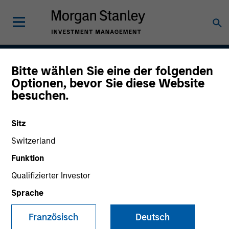
Bitte wählen Sie eine der folgenden
Parametric Multifactor
Optionen, bevor Sie diese Website
besuchen.
Strategies
Sitz
Switzerland
Strategy Inception
November 2020
Funktion
Qualifizierter Investor
Sprache
Asset Class
Global Equity
Französisch
Deutsch