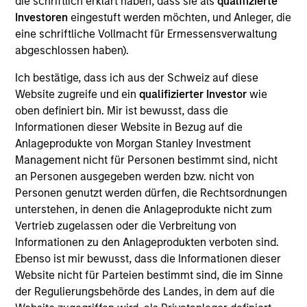
offer investors the potential for lower implementation
die schriftlich erklärt haben, dass sie als
qualifizierte
costs, reduced volatility, and outperformance through
Investoren
eingestuft werden möchten, und Anleger, die
dynamic factor allocation across market cycles.
eine schriftliche Vollmacht für Ermessensverwaltung
abgeschlossen haben).
Ich bestätige, dass ich aus der Schweiz auf diese
Website zugreife und ein
qualifizierter Investor
wie
oben definiert bin. Mir ist bewusst, dass die
Informationen dieser Website in Bezug auf die
Anlageprodukte von Morgan Stanley Investment
Management nicht für Personen bestimmt sind, nicht
Differentiators
an Personen ausgegeben werden bzw. nicht von
Personen genutzt werden dürfen, die Rechtsordnungen
1
unterstehen, in denen die Anlageprodukte nicht zum
Vertrieb zugelassen oder die Verbreitung von
Informationen zu den Anlageprodukten verboten sind.
Ebenso ist mir bewusst, dass die Informationen dieser
The U.S. and Global Multifactor Strategies represent our
Website nicht für Parteien bestimmt sind, die im Sinne
best thinking on which factors are attractive candidates
der Regulierungsbehörde des Landes, in dem auf die
for investment, how to allocate exposure across multiple