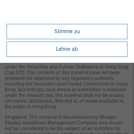
Investment Management Limited (Representative Office),
an entity regulated by the Dubai Financial Services
Authority (“DFSA”). It is intended for use by professional
clients and market counterparties only. This document is
not intended for distribution to retail clients, and retail
Stimme zu
clients should not act upon the information contained in
this document.
Lehne ab
Hong Kong: This material is disseminated by Morgan
Stanley Asia Limited for use in Hong Kong and shall only
be made available to “professional investors” as defined
under the Securities and Futures Ordinance of Hong Kong
(Cap 571). The contents of this material have not been
reviewed nor approved by any regulatory authority
including the Securities and Futures Commission in Hong
Kong. Accordingly, save where an exemption is available
under the relevant law, this material shall not be issued,
circulated, distributed, directed at, or made available to,
the public in Hong Kong.
Singapore: This material is disseminated by Morgan
Stanley Investment Management Company and should
not be considered to be the subject of an invitation for