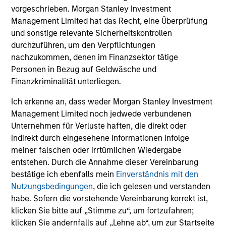
vorgeschrieben. Morgan Stanley Investment
Thoughtful portfolio construction delivers full market
Management Limited hat das Recht, eine Überprüfung
exposure while mitigating unintended portfolio risks.
und sonstige relevante Sicherheitskontrollen
durchzuführen, um den Verpflichtungen
nachzukommen, denen im Finanzsektor tätige
Personen in Bezug auf Geldwäsche und
Finanzkriminalität unterliegen.
Investment Approach
Ich erkenne an, dass weder Morgan Stanley Investment
Management Limited noch jedwede verbundenen
Unternehmen für Verluste haften, die direkt oder
Parametric’s Multifactor Strategies were introduced to
indirekt durch eingesehene Informationen infolge
diversify away from the cyclicity risk of factor returns in
meiner falschen oder irrtümlichen Wiedergabe
a risk-controlled, liquid, and low-cost manner by
entstehen. Durch die Annahme dieser Vereinbarung
trimming exposures when factor volatility increases or
bestätige ich ebenfalls mein
Einverständnis mit den
performance lags, and leaning into factors with more
Nutzungsbedingungen
, die ich gelesen und verstanden
favorable risk-adjusted performance. To achieve this, we
habe. Sofern die vorstehende Vereinbarung korrekt ist,
use an integrated optimization approach, which allocates
klicken Sie bitte auf „Stimme zu“, um fortzufahren;
risk across target factors, maximizing exposure to
klicken Sie andernfalls auf „Lehne ab“, um zur Startseite
compensated risks, subject to constraints on sectors,