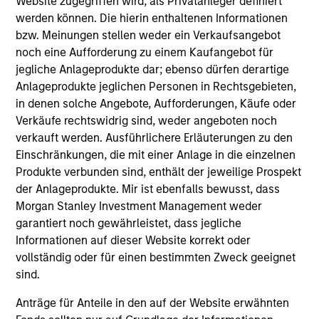
Website zugegriffen wird, als Privatanleger definiert
factors, and how to implement multiple factor exposures
werden können. Die hierin enthaltenen Informationen
in a portfolio. By considering performance, risk
bzw. Meinungen stellen weder ein Verkaufsangebot
exposures, and liquidity within a consistent framework,
noch eine Aufforderung zu einem Kaufangebot für
investors address these challenges and best position
jegliche Anlageprodukte dar; ebenso dürfen derartige
themselves to capture multiple factor premia.
Anlageprodukte jeglichen Personen in Rechtsgebieten,
2
in denen solche Angebote, Aufforderungen, Käufe oder
Verkäufe rechtswidrig sind, weder angeboten noch
verkauft werden. Ausführlichere Erläuterungen zu den
Einschränkungen, die mit einer Anlage in die einzelnen
DIVERSIFICATION
Produkte verbunden sind, enthält der jeweilige Prospekt
Less reliance on any one factor, sector, country or stock
der Anlageprodukte. Mir ist ebenfalls bewusst, dass
to drive excess returns may result in a smoother ride than
Morgan Stanley Investment Management weder
more concentrated approaches.
garantiert noch gewährleistet, dass jegliche
Informationen auf dieser Website korrekt oder
3
vollständig oder für einen bestimmten Zweck geeignet
sind.
Anträge für Anteile in den auf der Website erwähnten
TRANSPARENCY