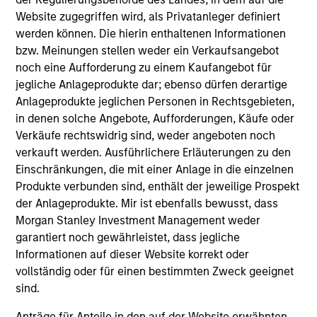
Website zugegriffen wird, als Privatanleger definiert
werden können. Die hierin enthaltenen Informationen
bzw. Meinungen stellen weder ein Verkaufsangebot
Fondsangaben
noch eine Aufforderung zu einem Kaufangebot für
jegliche Anlageprodukte dar; ebenso dürfen derartige
Anlageprodukte jeglichen Personen in Rechtsgebieten,
in denen solche Angebote, Aufforderungen, Käufe oder
Verkäufe rechtswidrig sind, weder angeboten noch
verkauft werden. Ausführlichere Erläuterungen zu den
Einschränkungen, die mit einer Anlage in die einzelnen
Produkte verbunden sind, enthält der jeweilige Prospekt
der Anlageprodukte. Mir ist ebenfalls bewusst, dass
Preise und Wertentwicklung
Morgan Stanley Investment Management weder
garantiert noch gewährleistet, dass jegliche
Informationen auf dieser Website korrekt oder
Die Wertentwicklung in der Vergangenheit ist kein
vollständig oder für einen bestimmten Zweck geeignet
verlässlicher Indikator für die künftige
sind.
Wertentwicklung. Die Rendite kann infolge von
Währungsschwankungen steigen oder sinken. Alle
Anträge für Anteile in den auf der Website erwähnten