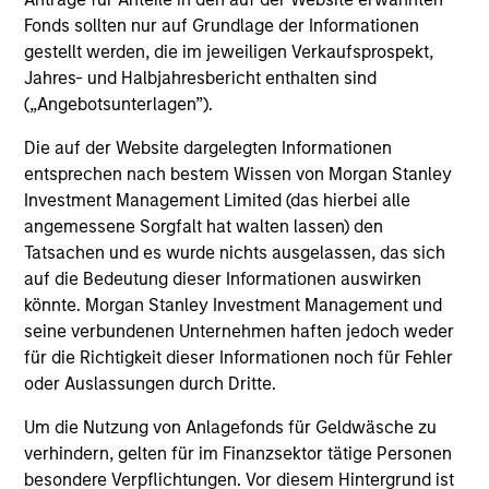
Performanceangaben werden auf Basis der
Fonds sollten nur auf Grundlage der Informationen
gestellt werden, die im jeweiligen Verkaufsprospekt,
Nettoinventarwerte (NIW) und abzüglich
Jahres- und Halbjahresbericht enthalten sind
Gebühren berechnet. Provisionen und Kosten, die
(„Angebotsunterlagen”).
bei der Ausgabe und der Rücknahme von Anteilen
anfallen, werden nicht berücksichtigt. Alle
Die auf der Website dargelegten Informationen
Performance- und Index-Daten stammen von
entsprechen nach bestem Wissen von Morgan Stanley
Morgan Stanley Investment Management.
Bitte
Investment Management Limited (das hierbei alle
angemessene Sorgfalt hat walten lassen) den
klicken Sie hier
für weitere Performanceangaben
Tatsachen und es wurde nichts ausgelassen, das sich
und wichtige Informationen, die sorgfältig zu lesen
auf die Bedeutung dieser Informationen auswirken
sind.
könnte. Morgan Stanley Investment Management und
seine verbundenen Unternehmen haften jedoch weder
Die
laufenden Kosten
spiegeln die Zahlungen und
Aufwendungen wider, die während des
für die Richtigkeit dieser Informationen noch für Fehler
Geschäftsbetriebs des Fonds anfallen und vom Vermögen
oder Auslassungen durch Dritte.
des Fonds im Laufe der Zeit abgezogen werden. Enthalten
sind die Gebühren für die Anlageverwaltung
Um die Nutzung von Anlagefonds für Geldwäsche zu
(Verwaltungsgebühr), Depotbankgebühren und
verhindern, gelten für im Finanzsektor tätige Personen
Administrationskosten.
besondere Verpflichtungen. Vor diesem Hintergrund ist