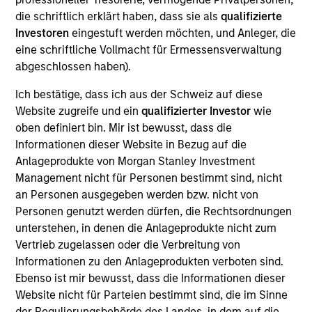
(Asset-Backed Securities, „ABS“) zu
die schriftlich erklärt haben, dass sie als
qualifizierte
erwirtschaften. Das Securitized Team verwendet
Investoren
eingestuft werden möchten, und Anleger, die
proprietäre Beurteilungen und
eine schriftliche Vollmacht für Ermessensverwaltung
Bewertungsmethoden, die auf die investierten
abgeschlossen haben).
festverzinslichen Wertpapiere des Fonds
Ich bestätige, dass ich aus der Schweiz auf diese
zugeschnitten sind. Das Team kombinert eine
Website zugreife und ein
qualifizierter Investor
wie
Bottom-up-Fundamentalresearch mit der aktiven
oben definiert bin. Mir ist bewusst, dass die
Einflussnahme auf Emittenten, Kreditgebern und
Informationen dieser Website in Bezug auf die
Servicedienstleistern, um
Anlageprodukte von Morgan Stanley Investment
nachhaltigkeitsbezogenen Risiken und Chancen zu
Management nicht für Personen bestimmt sind, nicht
an Personen ausgegeben werden bzw. nicht von
bewerten.
Personen genutzt werden dürfen, die Rechtsordnungen
unterstehen, in denen die Anlageprodukte nicht zum
Vertrieb zugelassen oder die Verbreitung von
Der Wert der Anlagen und der durch diese erzielte
Informationen zu den Anlageprodukten verboten sind.
Ertrag unterliegen Schwankungen. Zudem kann
Ebenso ist mir bewusst, dass die Informationen dieser
nicht garantiert werden, dass der Fonds seine
Website nicht für Parteien bestimmt sind, die im Sinne
Anlageziele erreicht.
der Regulierungsbehörde des Landes, in dem auf die