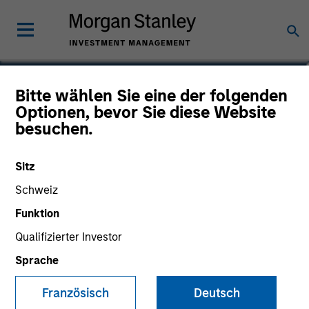
Bitte wählen Sie eine der folgenden
Floating Rate ABS Fund
Optionen, bevor Sie diese Website
besuchen.
Sitz
Marketingdokument
Schweiz
Wesentliche Anlegerinformationen
Funktion
(KID)
Qualifizierter Investor
Sprache
Ressourcen
Französisch
Deutsch