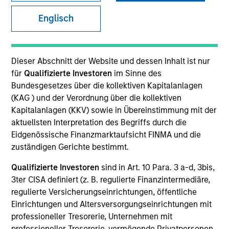
Englisch
Überblick
Dieser Abschnitt der Website und dessen Inhalt ist nur
für
Qualifizierte Investoren
im Sinne des
Anlageziel
Bundesgesetzes über die kollektiven Kapitalanlagen
(KAG ) und der Verordnung über die kollektiven
Erzielung einer attraktiven Rendite bei
Kapitalanlagen (KKV) sowie in Übereinstimmung mit der
gleichzeitiger Minimierung des Risikos von
aktuellsten Interpretation des Begriffs durch die
Eidgenössische Finanzmarktaufsicht FINMA und die
Zinsänderungen.
zuständigen Gerichte bestimmt.
Anlageansatz
Qualifizierte Investoren
sind in Art. 10 Para. 3 a-d, 3bis,
3ter CISA definiert (z. B. regulierte Finanzintermediäre,
regulierte Versicherungseinrichtungen, öffentliche
Das Ziel es, kurzfristiges Kapitalwachstum durch
Einrichtungen und Altersversorgungseinrichtungen mit
die Anlage in überwiegend erstklassige, variabel
professioneller Tresorerie, Unternehmen mit
verzinsliche, forderungsbesicherte Wertpapiere
professioneller Tresorerie, vermögende Privatpersonen,