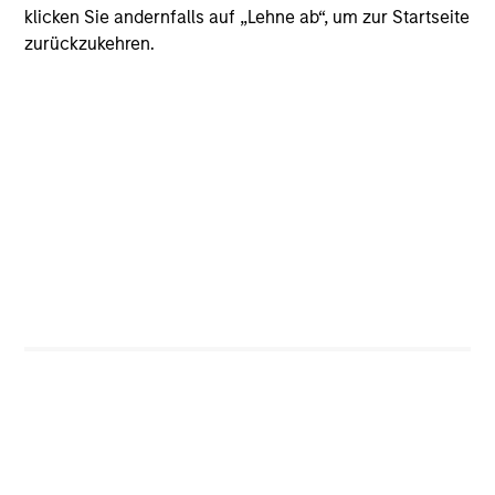
klicken Sie andernfalls auf „Lehne ab“, um zur Startseite
zurückzukehren.
Risiko-Rendite-Profil
Loading
4
Zusammensetzung