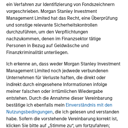
ein Verfahren zur Identifizierung von Fondszeichnern
vorgeschrieben. Morgan Stanley Investment
Durchschnittliche jährliche
Management Limited hat das Recht, eine Überprüfung
und sonstige relevante Sicherheitskontrollen
Gesamtrendite
durchzuführen, um den Verpflichtungen
nachzukommen, denen im Finanzsektor tätige
Personen in Bezug auf Geldwäsche und
Finanzkriminalität unterliegen.
Ich erkenne an, dass weder Morgan Stanley Investment
Historical Information
Management Limited noch jedwede verbundenen
Unternehmen für Verluste haften, die direkt oder
indirekt durch eingesehene Informationen infolge
meiner falschen oder irrtümlichen Wiedergabe
entstehen. Durch die Annahme dieser Vereinbarung
Tax Character of
bestätige ich ebenfalls mein
Einverständnis mit den
Distributions
Nutzungsbedingungen
, die ich gelesen und verstanden
habe. Sofern die vorstehende Vereinbarung korrekt ist,
klicken Sie bitte auf „Stimme zu“, um fortzufahren;