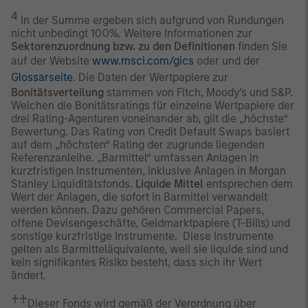
4
In der Summe ergeben sich aufgrund von Rundungen
nicht unbedingt 100%. Weitere Informationen zur
Sektorenzuordnung bzw. zu den Definitionen
finden Sie
auf der Website
www.msci.com/gics
oder und der
Glossarseite
. Die Daten der Wertpapiere zur
Bonitätsverteilung
stammen von Fitch, Moody's und S&P.
Weichen die Bonitätsratings für einzelne Wertpapiere der
drei Rating-Agenturen voneinander ab, gilt die „höchste“
Bewertung. Das Rating von Credit Default Swaps basiert
auf dem „höchsten“ Rating der zugrunde liegenden
Referenzanleihe. „Barmittel“ umfassen Anlagen in
kurzfristigen Instrumenten, inklusive Anlagen in Morgan
Stanley Liquiditätsfonds.
Liquide Mittel
entsprechen dem
Wert der Anlagen, die sofort in Barmittel verwandelt
werden können. Dazu gehören Commercial Papers,
offene Devisengeschäfte, Geldmarktpapiere (T-Bills) und
sonstige kurzfristige Instrumente. Diese Instrumente
gelten als Barmitteläquivalente, weil sie liquide sind und
kein signifikantes Risiko besteht, dass sich ihr Wert
ändert.
♰♰
Dieser Fonds wird gemäß der Verordnung über