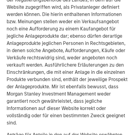
Website zugegriffen wird, als Privatanleger definiert
The Company will be opening its fifth branch later this
werden können. Die hierin enthaltenen Informationen
year in Chonburi province and plans to work closely
bzw. Meinungen stellen weder ein Verkaufsangebot
together with Morgan Stanley's Thai Fund team to
noch eine Aufforderung zu einem Kaufangebot für
implement several growth initiatives as well as potential
jegliche Anlageprodukte dar; ebenso dürfen derartige
expansion plans to Thailand's neighboring countries.
Anlageprodukte jeglichen Personen in Rechtsgebieten,
in denen solche Angebote, Aufforderungen, Käufe oder
Morgan Stanley Private Equity Asia
Verkäufe rechtswidrig sind, weder angeboten noch
verkauft werden. Ausführlichere Erläuterungen zu den
Morgan Stanley Private Equity Asia invests primarily in
Einschränkungen, die mit einer Anlage in die einzelnen
highly structured minority investments and control
Produkte verbunden sind, enthält der jeweilige Prospekt
buyouts in growth-oriented companies located
der Anlageprodukte. Mir ist ebenfalls bewusst, dass
throughout the Asia-Pacific region.
Morgan Stanley Investment Management weder
garantiert noch gewährleistet, dass jegliche
Informationen auf dieser Website korrekt oder
vollständig oder für einen bestimmten Zweck geeignet
MSIM Spokesperson
sind.
Anträge für Anteile in den auf der Website erwähnten