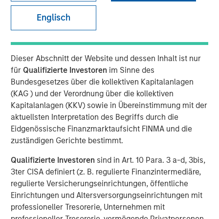
Englisch
BANGKOK — July 30, 2019 4:15 ICT
SAFE Fertility Centre Co., Ltd (the "Company" or "SAFE")
Dieser Abschnitt der Website und dessen Inhalt ist nur
today announced that North Haven Thai Private Equity
für
Qualifizierte Investoren
im Sinne des
L.P., a fund managed by Morgan Stanley (the "Thai Fund"),
Bundesgesetzes über die kollektiven Kapitalanlagen
has invested an undisclosed amount in the Company for
(KAG ) und der Verordnung über die kollektiven
a minority stake.
Kapitalanlagen (KKV) sowie in Übereinstimmung mit der
aktuellsten Interpretation des Begriffs durch die
Founded in 2007 by Dr. Wiwat Quangkananurug and his
Eidgenössische Finanzmarktaufsicht FINMA und die
wife, Mrs. Parinyarat Quangkananurug, SAFE is Thailand's
zuständigen Gerichte bestimmt.
2nd largest fertility clinic in Thailand offering Assisted
Reproductive Technology ("ART") services such as In-Vitro
Qualifizierte Investoren
sind in Art. 10 Para. 3 a-d, 3bis,
Fertilization ("IVF") and Intracytoplasmic Sperm Injection
3ter CISA definiert (z. B. regulierte Finanzintermediäre,
(ICSI") procedures. The Company currently operates four
regulierte Versicherungseinrichtungen, öffentliche
clinics across three provinces in Thailand, and
Einrichtungen und Altersversorgungseinrichtungen mit
administers approximately 1,800 treatment cycles
professioneller Tresorerie, Unternehmen mit
annually, successfully assisting over 4,000 couples since
professioneller Tresorerie, vermögende Privatpersonen,