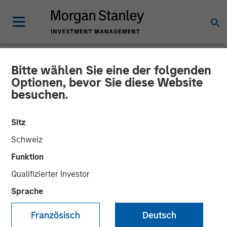
Bitte wählen Sie eine der folgenden
NEWSROOM
Optionen, bevor Sie diese Website
besuchen.
Thailand’s SAFE Fertility
Center Receives an
Sitz
Investment from a Morgan
Schweiz
Stanley Managed Fund
Funktion
Qualifizierter Investor
Sprache
30 JULI 2019
Französisch
Deutsch