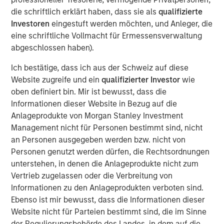
inception. The Company also operates a wholly-owned
die schriftlich erklärt haben, dass sie als
qualifizierte
subsidiary offering comprehensive and complementary
Investoren
eingestuft werden möchten, und Anleger, die
laboratory capabilities including egg freezing, storage,
eine schriftliche Vollmacht für Ermessensverwaltung
and pre-implantation genetic screening services.
abgeschlossen haben).
The demand for assisted reproduction services is
Ich bestätige, dass ich aus der Schweiz auf diese
expected to accelerate as the prevalence of infertility
Website zugreife und ein
qualifizierter Investor
wie
spreads across the globe due to drivers such as rising
oben definiert bin. Mir ist bewusst, dass die
age of first birth, obesity rates, and stress levels, coupled
Informationen dieser Website in Bezug auf die
with other demographic trends such as the rise in
Anlageprodukte von Morgan Stanley Investment
healthcare spending and supportive governmental
Management nicht für Personen bestimmt sind, nicht
policies promoting childbirth. Thailand's reputation as a
an Personen ausgegeben werden bzw. nicht von
medical tourism destination offering world-class quality
Personen genutzt werden dürfen, die Rechtsordnungen
services and facilities has set the country up well to
unterstehen, in denen die Anlageprodukte nicht zum
capture this wave of growth. SAFE currently treats
Vertrieb zugelassen oder die Verbreitung von
patients from over 15 countries and expects its
Informationen zu den Anlageprodukten verboten sind.
international clientele to grow, especially from the
Ebenso ist mir bewusst, dass die Informationen dieser
neighboring countries of Cambodia, Laos, Myanmar, and
Website nicht für Parteien bestimmt sind, die im Sinne
Vietnam.
der Regulierungsbehörde des Landes, in dem auf die