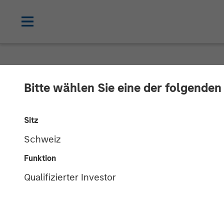
NEWSROOM
Bitte wählen Sie eine der folgenden
Head of Morgan
Sitz
Neha Champane
Schweiz
Skinny
Funktion
Qualifizierter Investor
11 APRIL 2026