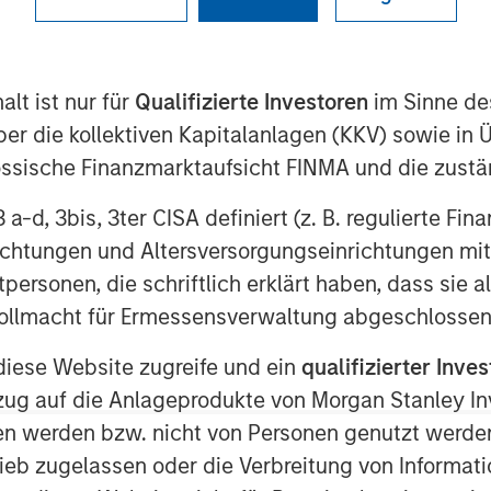
lt ist nur für
Qualifizierte Investoren
im Sinne de
rgan Stanley Private Equity
er die kollektiven Kapitalanlagen (KKV) sowie in 
ly and Jen Saarbach at The Wall
nössische Finanzmarktaufsicht FINMA und die zust
path and how her team invests
nvestments, co‑investments, and
 3 a-d, 3bis, 3ter CISA definiert (z. B. regulierte Fi
hares her perspective on how
richtungen und Altersversorgungseinrichtungen mit
iddle‑market strategies can offer
personen, die schriftlich erklärt haben, dass sie a
s. She also addressed trends such
e Vollmacht für Ermessensverwaltung abgeschlossen
, the role of secondaries and
diese Website zugreife und ein
qualifizierter Inves
hallenges around valuations,
ezug auf die Anlageprodukte von Morgan Stanley 
sizing long‑term value creation and
n werden bzw. nicht von Personen genutzt werden
ieb zugelassen oder die Verbreitung von Informat