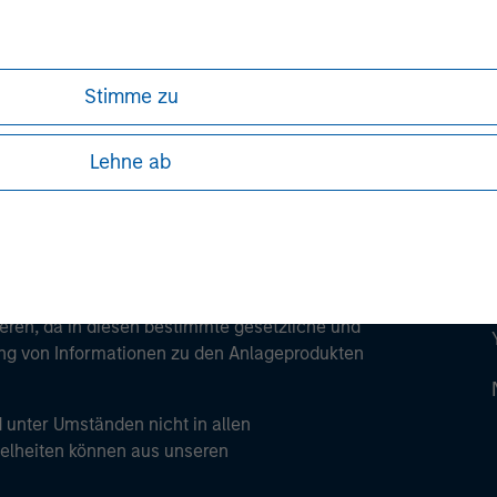
ley
ley Careers
Stimme zu
Lehne ab
ren, da in diesen bestimmte gesetzliche und
tung von Informationen zu den Anlageprodukten
 unter Umständen nicht in allen
zelheiten können aus unseren