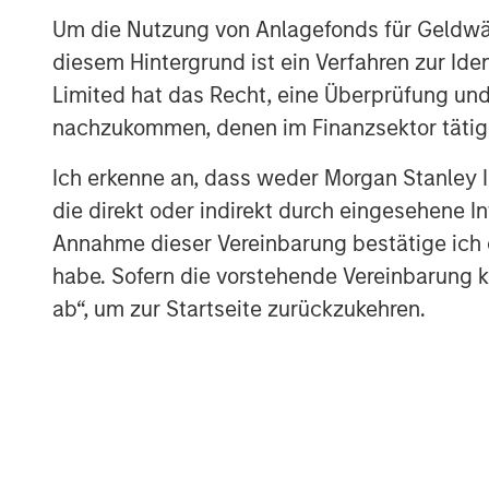
Risk Considerations
Um die Nutzung von Anlagefonds für Geldwäs
Alternative investments are speculative and inc
diesem Hintergrund ist ein Verfahren zur I
investments are suitable only for long-term inve
are typically highly illiquid—there is no secon
Limited hat das Recht, eine Überprüfung und
transferring investments into private funds.
nachzukommen, denen im Finanzsektor tätige
Alternative investment funds often engage in le
typically have higher fees and expenses than 
Ich erkenne an, dass weder Morgan Stanley
die direkt oder indirekt durch eingesehene 
Alternative investment funds are often unregul
periodic pricing or valuation information to in
Annahme dieser Vereinbarung bestätige ich
circumstances; accordingly, you should consult
habe. Sofern die vorstehende Vereinbarung kor
determine such suitability.
ab“, um zur Startseite zurückzukehren.
The preceding content was informational only 
expressed constitutes an offer or a solicitation 
The views and opinions and/or expressed are th
without notice to market or economic conditi