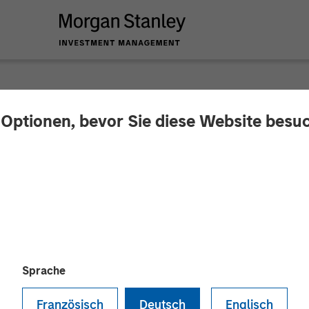
 Optionen, bevor Sie diese Website besu
 Stanley Private Eq
ria Markle on The 
Sprache
Französisch
Deutsch
Englisch