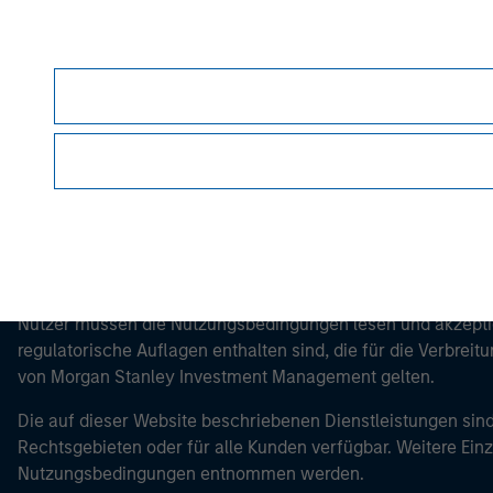
Morgan Stan
Morgan Stan
Dieses Dokument ist ein Marketingdokument.
Nutzer müssen die Nutzungsbedingungen lesen und akzeptie
regulatorische Auflagen enthalten sind, die für die Verbrei
von Morgan Stanley Investment Management gelten.
Die auf dieser Website beschriebenen Dienstleistungen sind
Rechtsgebieten oder für alle Kunden verfügbar. Weitere Ein
Nutzungsbedingungen entnommen werden.