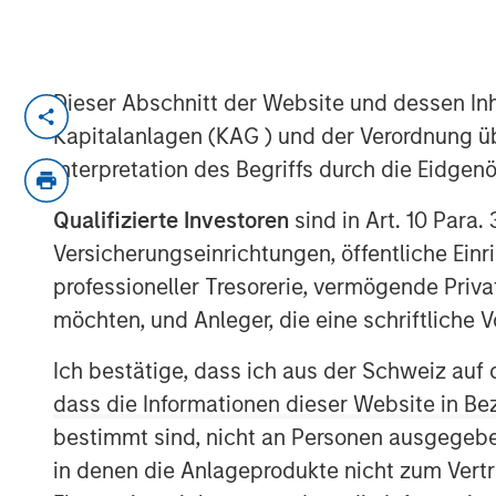
Dieser Abschnitt der Website und dessen Inha
Neha Champaneria Markle, head of Mo
Kapitalanlagen (KAG ) und der Verordnung üb
Solutions, sits down with Kristen Kel
Interpretation des Begriffs durch die Eidge
Street Skinny, to discuss her career 
across private equity through fund i
Qualifizierte Investoren
sind in Art. 10 Para.
secondaries. On this episode, Neha s
Versicherungseinrichtungen, öffentliche Ein
private equity has evolved and why m
professioneller Tresorerie, vermögende Privat
attractive risk‑adjusted opportunitie
möchten, und Anleger, die eine schriftlich
as democratization of private markets
Ich bestätige, dass ich aus der Schweiz auf 
semi‑liquid structures, and current c
dass die Informationen dieser Website in B
fundraising, and distributions, empha
bestimmt sind, nicht an Personen ausgegebe
alignment of interests.
in denen die Anlageprodukte nicht zum Vertr