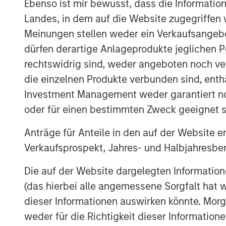
Ebenso ist mir bewusst, dass die Informatio
View Podcast
Landes, in dem auf die Website zugegriffen w
Meinungen stellen weder ein Verkaufsangebo
dürfen derartige Anlageprodukte jeglichen P
MSIM Spokesperson
rechtswidrig sind, weder angeboten noch ver
die einzelnen Produkte verbunden sind, enth
Investment Management weder garantiert noch
oder für einen bestimmten Zweck geeignet s
Anträge für Anteile in den auf der Website e
Neha Champaneria Markle
Verkaufsprospekt, Jahres- und Halbjahresber
Managing Director
Die auf der Website dargelegten Informati
(das hierbei alle angemessene Sorgfalt hat 
dieser Informationen auswirken könnte. Mo
weder für die Richtigkeit dieser Information