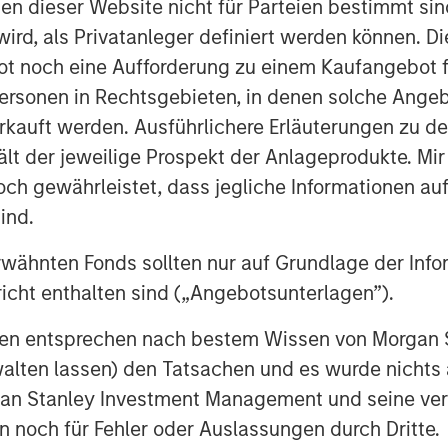
nen dieser Website nicht für Parteien bestimmt si
ird, als Privatanleger definiert werden können. Di
t noch eine Aufforderung zu einem Kaufangebot f
ersonen in Rechtsgebieten, in denen solche Angeb
kauft werden. Ausführlichere Erläuterungen zu de
ält der jeweilige Prospekt der Anlageprodukte. Mir
 gewährleistet, dass jegliche Informationen auf 
ind.
rwähnten Fonds sollten nur auf Grundlage der Info
icht enthalten sind („Angebotsunterlagen”).
onen entsprechen nach bestem Wissen von Morgan
walten lassen) den Tatsachen und es wurde nichts
rgan Stanley Investment Management und seine v
en noch für Fehler oder Auslassungen durch Dritte.