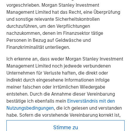
vorgeschrieben. Morgan Stanley Investment
Management Limited hat das Recht, eine Überprüfung
und sonstige relevante Sicherheitskontrollen
David N. Miller
durchzuführen, um den Verpflichtungen
Managing Director
nachzukommen, denen im Finanzsektor tätige
Personen in Bezug auf Geldwäsche und
Finanzkriminalität unterliegen.
Ich erkenne an, dass weder Morgan Stanley Investment
Management Limited noch jedwede verbundenen
Unternehmen für Verluste haften, die direkt oder
indirekt durch eingesehene Informationen infolge
meiner falschen oder irrtümlichen Wiedergabe
entstehen. Durch die Annahme dieser Vereinbarung
bestätige ich ebenfalls mein
Einverständnis mit den
Nutzungsbedingungen
, die ich gelesen und verstanden
habe. Sofern die vorstehende Vereinbarung korrekt ist,
klicken Sie bitte auf „Stimme zu“, um fortzufahren;
Stimme zu
klicken Sie andernfalls auf „Lehne ab“, um zur Startseite