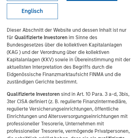
Englisch
BEIJING — Mar 21, 2012
Dieser Abschnitt der Website und dessen Inhalt ist nur
Tianhe Chemicals Group (“Tianhe” or the “Company”), a
für
Qualifizierte Investoren
im Sinne des
leading specialty chemicals company in China, today
Bundesgesetzes über die kollektiven Kapitalanlagen
announced the closing of a strategic partnership with
(KAG ) und der Verordnung über die kollektiven
Morgan Stanley Private Equity Asia (“MSPE Asia”),
Kapitalanlagen (KKV) sowie in Übereinstimmung mit der
including a US$300 million equity investment by MSPE
aktuellsten Interpretation des Begriffs durch die
Asia. In addition, Mr. Homer Sun, MSPE Asia’s Chief
Eidgenössische Finanzmarktaufsicht FINMA und die
Investment Officer, will join the board of the Company.
zuständigen Gerichte bestimmt.
Tianhe is China’s largest producer of lubricant oil
Qualifizierte Investoren
sind in Art. 10 Para. 3 a-d, 3bis,
additives and a leading global producer of specialty
3ter CISA definiert (z. B. regulierte Finanzintermediäre,
fluorochemicals. Tianhe’s lubricant oil additives provide
regulierte Versicherungseinrichtungen, öffentliche
key chemical functionality such as friction reduction,
Einrichtungen und Altersversorgungseinrichtungen mit
cleansing and heat dissipation to motor oil and other
professioneller Tresorerie, Unternehmen mit
finished lubricants. The Company also produces high-end
professioneller Tresorerie, vermögende Privatpersonen,
specialty fluorochemicals that have a wide range of