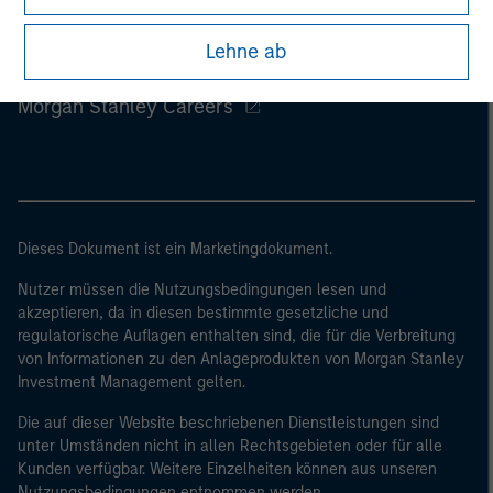
zurückzukehren.
Lehne ab
Morgan Stanley
Morgan Stanley Careers
Dieses Dokument ist ein Marketingdokument.
Nutzer müssen die Nutzungsbedingungen lesen und
akzeptieren, da in diesen bestimmte gesetzliche und
regulatorische Auflagen enthalten sind, die für die Verbreitung
von Informationen zu den Anlageprodukten von Morgan Stanley
Investment Management gelten.
Die auf dieser Website beschriebenen Dienstleistungen sind
unter Umständen nicht in allen Rechtsgebieten oder für alle
Kunden verfügbar. Weitere Einzelheiten können aus unseren
Nutzungsbedingungen entnommen werden.