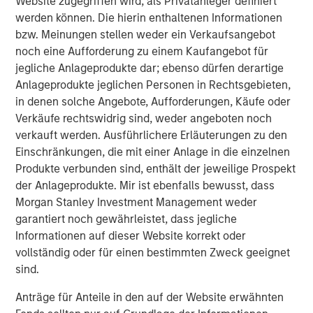
Website zugegriffen wird, als Privatanleger definiert
werden können. Die hierin enthaltenen Informationen
About Tianhe Chemicals Group
bzw. Meinungen stellen weder ein Verkaufsangebot
A leading specialty chemicals producer in China, Tianhe
noch eine Aufforderung zu einem Kaufangebot für
is the largest lubricant oil additive producer in China and
jegliche Anlageprodukte dar; ebenso dürfen derartige
a leading high-end specialty fluorochemical producer
Anlageprodukte jeglichen Personen in Rechtsgebieten,
globally. Established in 1992 in Jinzhou, Liaoning
in denen solche Angebote, Aufforderungen, Käufe oder
Province, Tianhe employs more than 1,200 people with
Verkäufe rechtswidrig sind, weder angeboten noch
three manufacturing bases. For more information, please
verkauft werden. Ausführlichere Erläuterungen zu den
visit the Company’s website at
Einschränkungen, die mit einer Anlage in die einzelnen
http://www.tianhechem.com
.
Produkte verbunden sind, enthält der jeweilige Prospekt
der Anlageprodukte. Mir ist ebenfalls bewusst, dass
Morgan Stanley Investment Management weder
garantiert noch gewährleistet, dass jegliche
About Morgan Stanley Private Equity Asia
Informationen auf dieser Website korrekt oder
Morgan Stanley Private Equity Asia is one of the leading
vollständig oder für einen bestimmten Zweck geeignet
private equity investors in Asia Pacific, having invested in
sind.
the region for over 19 years. The team has invested
Anträge für Anteile in den auf der Website erwähnten
approximately US$2.4 billion in Asia, primarily in highly