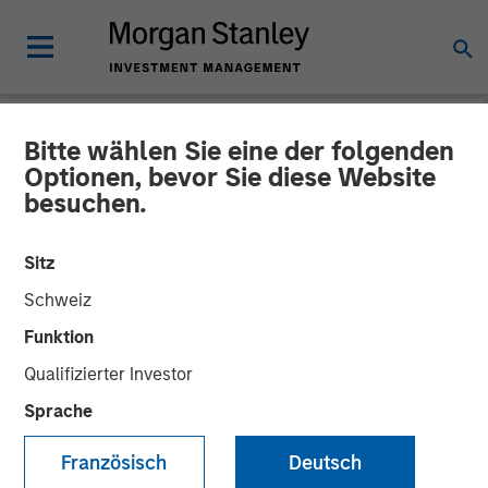
Bitte wählen Sie eine der folgenden
NEWSROOM
Optionen, bevor Sie diese Website
besuchen.
Tianhe Chemicals Group
Announces Strategic
Sitz
Partnership with Morgan
Schweiz
Stanley Private Equity Asia
Funktion
Qualifizierter Investor
Sprache
21 MÄRZ 2012
Französisch
Deutsch