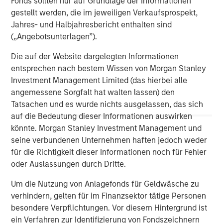
Fonds sollten nur auf Grundlage der Informationen
structured minority investments and control buyouts in
gestellt werden, die im jeweiligen Verkaufsprospekt,
profitable, growth-oriented companies. MSPE Asia has
Jahres- und Halbjahresbericht enthalten sind
offices located in Hong Kong, Shanghai, Mumbai, Seoul,
(„Angebotsunterlagen”).
Tokyo and New York. For further information about
Morgan Stanley Private Equity Asia, please
Die auf der Website dargelegten Informationen
visit
www.morganstanley.com/im/privateequityasia
.
entsprechen nach bestem Wissen von Morgan Stanley
Investment Management Limited (das hierbei alle
angemessene Sorgfalt hat walten lassen) den
Tatsachen und es wurde nichts ausgelassen, das sich
Morgan Stanley Private Equity Asia
auf die Bedeutung dieser Informationen auswirken
Morgan Stanley Private Equity Asia invests primarily in
könnte. Morgan Stanley Investment Management und
highly structured minority investments and control
seine verbundenen Unternehmen haften jedoch weder
buyouts in growth-oriented companies located
für die Richtigkeit dieser Informationen noch für Fehler
throughout the Asia-Pacific region.
oder Auslassungen durch Dritte.
Um die Nutzung von Anlagefonds für Geldwäsche zu
verhindern, gelten für im Finanzsektor tätige Personen
MSIM Spokesperson
besondere Verpflichtungen. Vor diesem Hintergrund ist
ein Verfahren zur Identifizierung von Fondszeichnern