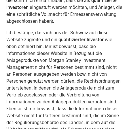
die schriftlich erklärt haben, dass sie als
qualifizierte
applications in repellency, surfactants and solvents.
Investoren
eingestuft werden möchten, und Anleger, die
Mr. Xuan Wei, Chief Executive Officer of Tianhe, said, “We
eine schriftliche Vollmacht für Ermessensverwaltung
are pleased to forge this strategic partnership with one of
abgeschlossen haben).
Asia’s leading private equity investors. MSPE Asia brings
Ich bestätige, dass ich aus der Schweiz auf diese
deep experience adding value to companies in China
Website zugreife und ein
qualifizierter Investor
wie
coupled with industrials expertise and global resources,
oben definiert bin. Mir ist bewusst, dass die
and we look forward to working together to expand our
Informationen dieser Website in Bezug auf die
global market reach and increase cooperation with
Anlageprodukte von Morgan Stanley Investment
overseas partners.”
Management nicht für Personen bestimmt sind, nicht
Mr. Homer Sun added, “We are very excited to enter into a
an Personen ausgegeben werden bzw. nicht von
long-term partnership with the outstanding management
Personen genutzt werden dürfen, die Rechtsordnungen
team of this Chinese specialty chemicals champion that
unterstehen, in denen die Anlageprodukte nicht zum
has developed world class R&D capabilities. We expect to
Vertrieb zugelassen oder die Verbreitung von
closely collaborate to support Tianhe’s transition from a
Informationen zu den Anlageprodukten verboten sind.
domestic leader to a major global player in specialty
Ebenso ist mir bewusst, dass die Informationen dieser
chemicals.”
Website nicht für Parteien bestimmt sind, die im Sinne
der Regulierungsbehörde des Landes, in dem auf die