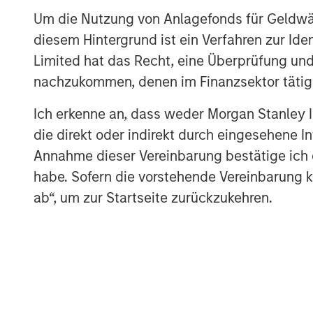
“AIP Private Markets has a proud 20-year 
Um die Nutzung von Anlagefonds für Geldwäs
solutions for clients by focusing on the i
diesem Hintergrund ist ein Verfahren zur I
which are even more pronounced in impac
Limited hat das Recht, eine Überprüfung und
impact strategy underscores the team’s cr
nachzukommen, denen im Finanzsektor tätige
particular objectives across our $12 billi
specifically, through our robust customi
Ich erkenne an, dass weder Morgan Stanley
AIP Private Markets, Morgan Stanley In
die direkt oder indirekt durch eingesehene 
Annahme dieser Vereinbarung bestätige ich
“AIP Private Markets’ Impact Investing pl
habe. Sofern die vorstehende Vereinbarung kor
private sector capital to address some of
ab“, um zur Startseite zurückzukehren.
the planet and people in need. Every doll
seek to have a concrete climate impact 
CO2 emission offset and litres of water sa
levels, in addition to generating compelli
Vikram Raju, Head of Impact Investing at
Investment Management. Vikram joined M
Bank Group where he was the Global Clim