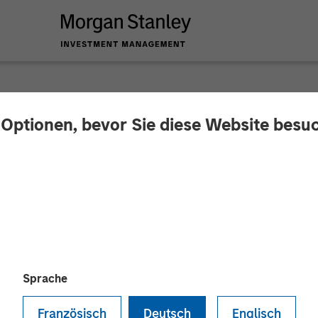
 Optionen, bevor Sie diese Website besu
y Investment Manag
ts Team Expands $80
ng Platform with Gl
Sprache
Französisch
Deutsch
Englisch