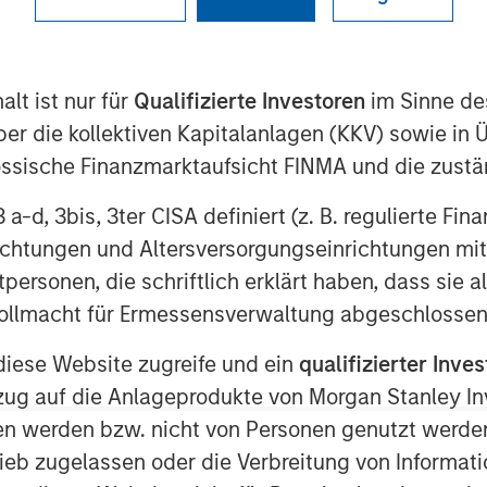
lt ist nur für
Qualifizierte Investoren
im Sinne de
er die kollektiven Kapitalanlagen (KKV) sowie in 
nössische Finanzmarktaufsicht FINMA und die zust
 3 a-d, 3bis, 3ter CISA definiert (z. B. regulierte Fi
arkets (AIP Private Markets), part of
oday announced it has built upon its
richtungen und Altersversorgungseinrichtungen mit
 closing on a fund which will focus on
personen, die schriftlich erklärt haben, dass sie a
eeks to address critical climate issues
e Vollmacht für Ermessensverwaltung abgeschlossen
epleting resources and eco diversity.
ffering was launched in a first of its
diese Website zugreife und ein
qualifizierter Inves
ions of Dominican Sisters to find
ezug auf die Anlageprodukte von Morgan Stanley 
mate change and aiding marginalized
n werden bzw. nicht von Personen genutzt werden
 impacted by global warming.
ieb zugelassen oder die Verbreitung von Informat