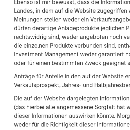
Ebenso ist mir bewusst, dass die Informatio
Since its inception in 2000, AIP Private 
Landes, in dem auf die Website zugegriffen w
innovative client solutions within less-eff
team leverages its broad network and ex
Meinungen stellen weder ein Verkaufsangebo
secondaries and co-investments to identi
dürfen derartige Anlageprodukte jeglichen P
size, complexity or time-sensitive natur
rechtswidrig sind, weder angeboten noch ver
other market participants.
die einzelnen Produkte verbunden sind, enth
Investment Management weder garantiert noch
AIP Private Markets launched its impact i
partnership with the
Morgan Stanley Insti
oder für einen bestimmten Zweck geeignet s
globally diversified private markets platf
Anträge für Anteile in den auf der Website e
environmental impact in sectors including
Verkaufsprospekt, Jahres- und Halbjahresber
resource efficiency and the circular eco
aims to address problems holistically fro
Die auf der Website dargelegten Informati
depleting natural resources and decreasi
(das hierbei alle angemessene Sorgfalt hat 
range from early stage investments in en
dieser Informationen auswirken könnte. Mo
mature opportunities like fruit producers
weder für die Richtigkeit dieser Information
systems.