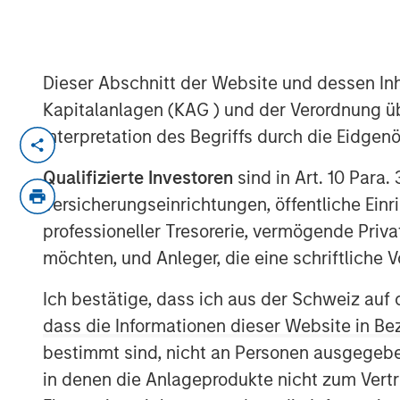
04 MAI 2020
Dieser Abschnitt der Website und dessen Inha
Kapitalanlagen (KAG ) und der Verordnung üb
Interpretation des Begriffs durch die Eidge
LONDON — May 4, 2020
Qualifizierte Investoren
sind in Art. 10 Para.
Alternative Investment Partners Private M
Morgan Stanley Investment Management, t
Versicherungseinrichtungen, öffentliche Ein
$800 million impact investing platform by
professioneller Tresorerie, vermögende Privat
climate solutions. The $110 million fund s
möchten, und Anleger, die eine schriftlich
including global warming and pollution, d
This globally diversified private markets o
Ich bestätige, dass ich aus der Schweiz auf 
kind collaboration with the U.S. congregat
dass die Informationen dieser Website in B
investment solutions which focus on cli
bestimmt sind, nicht an Personen ausgegebe
communities that are disproportionately
in denen die Anlageprodukte nicht zum Vertr