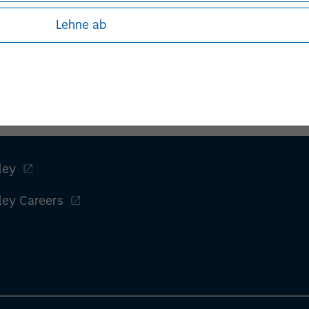
Lehne ab
ley
ley Careers