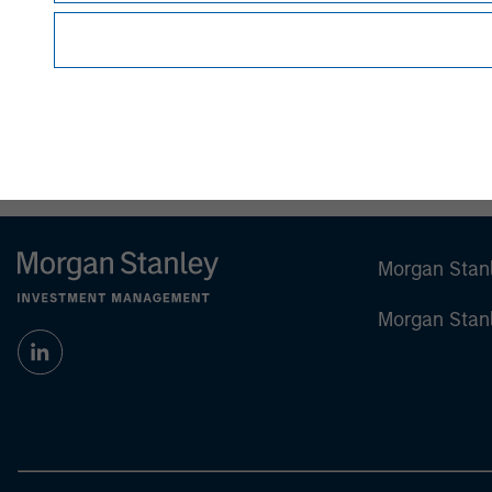
visit
www.morganstanley.com
Morgan Stan
Morgan Stan