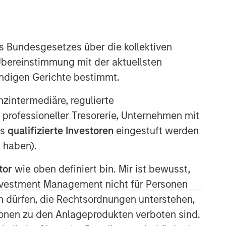
s Bundesgesetzes über die kollektiven
Übereinstimmung mit der aktuellsten
ändigen Gerichte bestimmt.
Morgan Stanley Private Equity
Solutions Team
nanzintermediäre, regulierte
 professioneller Tresorerie, Unternehmen mit
Morgan Stanley Private Equity
ls
qualifizierte Investoren
eingestuft werden
Solutions provides investors with
access to broadly diversified and
 haben).
thematic private equity portfolios,
tor
wie oben definiert bin. Mir ist bewusst,
spanning primary fund commitments,
co-investments, secondaries, impact
Investment Management nicht für Personen
investing strategies, and custom
 dürfen, die Rechtsordnungen unterstehen,
solutions.
ionen zu den Anlageprodukten verboten sind.