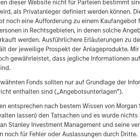
nen dieser Website nicht für Parteien bestimmt si
Markets has focused on providing
ird, als Privatanleger definiert werden können. Di
icient areas of the private markets. The
pertise in primary fund commitments,
t noch eine Aufforderung zu einem Kaufangebot f
fy opportunities, which because of
ersonen in Rechtsgebieten, in denen solche Angeb
e, may be overlooked or avoided by
kauft werden. Ausführlichere Erläuterungen zu de
ält der jeweilige Prospekt der Anlageprodukte. Mir
 gewährleistet, dass jegliche Informationen auf 
nvesting platform in 2014 in
tute for Sustainable Investing
. The
ind.
orm seeks to drive positive social and
rwähnten Fonds sollten nur auf Grundlage der Info
 mobility, energy, food and agriculture,
icht enthalten sind („Angebotsunterlagen”).
nomy. The climate investing strategy
m global warming to pollution,
onen entsprechen nach bestem Wissen von Morgan
ng ecological diversity. These can
walten lassen) den Tatsachen und es wurde nichts
ergy efficiency software to more
rgan Stanley Investment Management und seine v
 with water-saving hydroponic irrigation
en noch für Fehler oder Auslassungen durch Dritte.