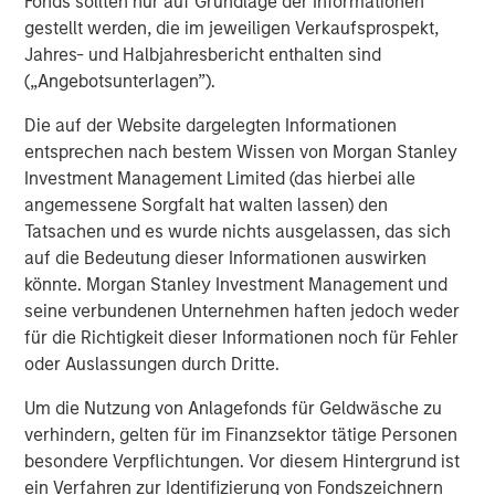
Fonds sollten nur auf Grundlage der Informationen
As a result of the transaction, MSIP will invest
gestellt werden, die im jeweiligen Verkaufsprospekt,
Jahres- und Halbjahresbericht enthalten sind
in the common equity of the company as a
(„Angebotsunterlagen”).
co-control investor alongside GI Partners.
Together, they will provide a substantial
Die auf der Website dargelegten Informationen
entsprechen nach bestem Wissen von Morgan Stanley
amount of primary capital to fund continued
Investment Management Limited (das hierbei alle
expansion and growth.
angemessene Sorgfalt hat walten lassen) den
Tatsachen und es wurde nichts ausgelassen, das sich
“Flexential has proven its leadership in reliable
auf die Bedeutung dieser Informationen auswirken
delivery of critical data center services to the
könnte. Morgan Stanley Investment Management und
most sophisticated customers in the world,”
seine verbundenen Unternehmen haften jedoch weder
für die Richtigkeit dieser Informationen noch für Fehler
said Travis Pearson, Managing Director and
oder Auslassungen durch Dritte.
Co-Head of Private Equity, GI Partners. “The
Flexential leadership team has paved the way
Um die Nutzung von Anlagefonds für Geldwäsche zu
verhindern, gelten für im Finanzsektor tätige Personen
for sustained growth, and we are thrilled to
besondere Verpflichtungen. Vor diesem Hintergrund ist
welcome Morgan Stanley Infrastructure
ein Verfahren zur Identifizierung von Fondszeichnern