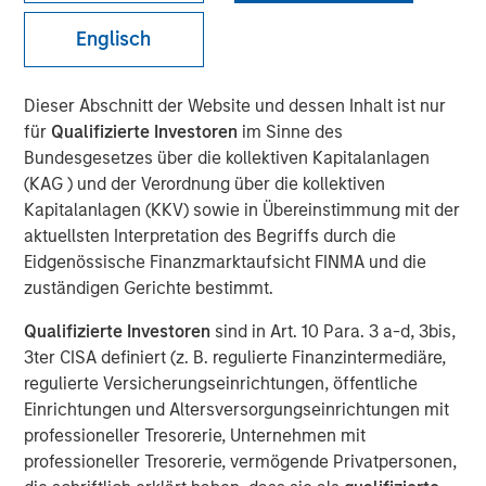
Englisch
21 OKTOBER 2024
Dieser Abschnitt der Website und dessen Inhalt ist nur
für
Qualifizierte Investoren
im Sinne des
Bundesgesetzes über die kollektiven Kapitalanlagen
(KAG ) und der Verordnung über die kollektiven
Morgan Stanley Infrastructure Partners joins
Kapitalanlagen (KKV) sowie in Übereinstimmung mit der
continuing investor GI Partners, strengthening
aktuellsten Interpretation des Begriffs durch die
Flexential’s position to meet increasing
Eidgenössische Finanzmarktaufsicht FINMA und die
zuständigen Gerichte bestimmt.
demand for next-generation data center
infrastructure solutions.
Qualifizierte Investoren
sind in Art. 10 Para. 3 a-d, 3bis,
3ter CISA definiert (z. B. regulierte Finanzintermediäre,
Charlotte, NC – October 21, 2024
regulierte Versicherungseinrichtungen, öffentliche
Einrichtungen und Altersversorgungseinrichtungen mit
Flexential, a leading provider of secure and
professioneller Tresorerie, Unternehmen mit
flexible data center solutions, today
professioneller Tresorerie, vermögende Privatpersonen,