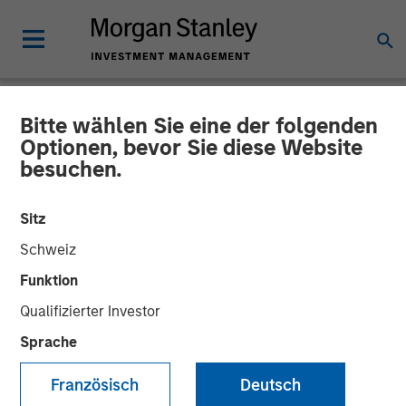
Bitte wählen Sie eine der folgenden
NEWSROOM
Optionen, bevor Sie diese Website
besuchen.
Flexential to Accelerate
Expansion and Growth with
Sitz
Strategic Investment from
Schweiz
Morgan Stanley
Funktion
Qualifizierter Investor
Infrastructure Partners and
Sprache
Continued Support from GI
Partners
Französisch
Deutsch