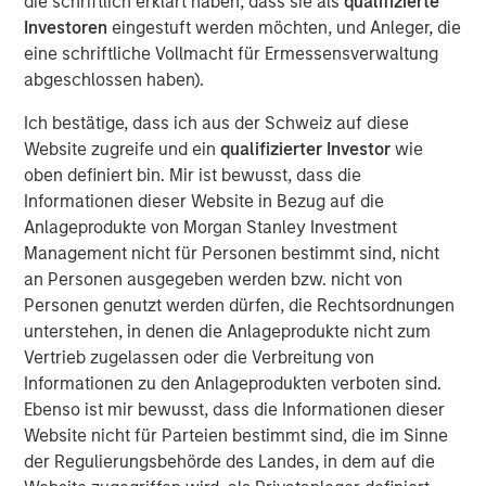
announced a strategic investment from
die schriftlich erklärt haben, dass sie als
qualifizierte
Investoren
eingestuft werden möchten, und Anleger, die
Morgan Stanley Infrastructure Partners (MSIP).
eine schriftliche Vollmacht für Ermessensverwaltung
MSIP is partnering with GI Partners to
abgeschlossen haben).
accelerate Flexential's growth and to support
Ich bestätige, dass ich aus der Schweiz auf diese
its mission to meet increasing demand for
Website zugreife und ein
qualifizierter Investor
wie
digital infrastructure.
oben definiert bin. Mir ist bewusst, dass die
Informationen dieser Website in Bezug auf die
With a strong foundation of 40+ highly
Anlageprodukte von Morgan Stanley Investment
connected data centers across the United
Management nicht für Personen bestimmt sind, nicht
States, and over 325MW of built and under-
an Personen ausgegeben werden bzw. nicht von
Personen genutzt werden dürfen, die Rechtsordnungen
development capacity, Flexential is poised for
unterstehen, in denen die Anlageprodukte nicht zum
significant growth from enterprise digital
Vertrieb zugelassen oder die Verbreitung von
transformation, cloud adoption, and the
Informationen zu den Anlageprodukten verboten sind.
emerging needs of hyperscale and AI
Ebenso ist mir bewusst, dass die Informationen dieser
Website nicht für Parteien bestimmt sind, die im Sinne
workloads. The investment from MSIP will
der Regulierungsbehörde des Landes, in dem auf die
help fuel Flexential’s ongoing growth strategy,