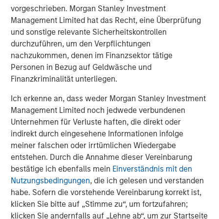
Partners as a partner to help drive the
vorgeschrieben. Morgan Stanley Investment
company’s future success.”
Management Limited hat das Recht, eine Überprüfung
und sonstige relevante Sicherheitskontrollen
Flexential’s CEO Chris Downie emphasized
durchzuführen, um den Verpflichtungen
nachzukommen, denen im Finanzsektor tätige
that the new investment will allow the
Personen in Bezug auf Geldwäsche und
company to double-down on active
Finanzkriminalität unterliegen.
development to meet robust market demand.
Ich erkenne an, dass weder Morgan Stanley Investment
“The new partnership with Morgan Stanley
Management Limited noch jedwede verbundenen
Unternehmen für Verluste haften, die direkt oder
Infrastructure Partners, combined with the
indirekt durch eingesehene Informationen infolge
strong foundation laid with GI Partners,
meiner falschen oder irrtümlichen Wiedergabe
represents a tremendous opportunity for
entstehen. Durch die Annahme dieser Vereinbarung
Flexential to further accelerate our growth
bestätige ich ebenfalls mein
Einverständnis mit den
Nutzungsbedingungen
, die ich gelesen und verstanden
trajectory and sets the stage for future
habe. Sofern die vorstehende Vereinbarung korrekt ist,
strategic opportunities,” said Chris Downie,
klicken Sie bitte auf „Stimme zu“, um fortzufahren;
CEO of Flexential. “As we continue to invest in
klicken Sie andernfalls auf „Lehne ab“, um zur Startseite