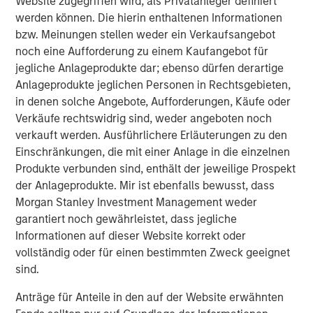
Website zugegriffen wird, als Privatanleger definiert
enhancing its market presence and enabling
werden können. Die hierin enthaltenen Informationen
continued investment in its national
bzw. Meinungen stellen weder ein Verkaufsangebot
noch eine Aufforderung zu einem Kaufangebot für
FlexAnywhere® platform.
jegliche Anlageprodukte dar; ebenso dürfen derartige
Anlageprodukte jeglichen Personen in Rechtsgebieten,
“We are excited to partner with Flexential at
in denen solche Angebote, Aufforderungen, Käufe oder
this critical moment in the company’s
Verkäufe rechtswidrig sind, weder angeboten noch
evolution,” said Christopher Ortega, Head of
verkauft werden. Ausführlichere Erläuterungen zu den
Americas, MSIP. “We believe Flexential’s
Einschränkungen, die mit einer Anlage in die einzelnen
Produkte verbunden sind, enthält der jeweilige Prospekt
robust next-generation infrastructure,
der Anlageprodukte. Mir ist ebenfalls bewusst, dass
commitment to innovation, and proven
Morgan Stanley Investment Management weder
leadership in the industry make it well-
garantiert noch gewährleistet, dass jegliche
positioned to capitalize on market
Informationen auf dieser Website korrekt oder
vollständig oder für einen bestimmten Zweck geeignet
opportunities. We look forward to supporting
sind.
the company's continued growth and success
in the years to come.”
Anträge für Anteile in den auf der Website erwähnten