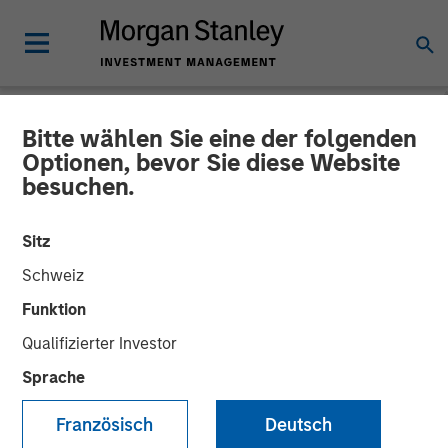
Bitte wählen Sie eine der folgenden
NEWSROOM
Optionen, bevor Sie diese Website
besuchen.
Andrew Szczurowski on
CNBC The Exchange
Sitz
Schweiz
04 AUGUST 2025
Funktion
Qualifizierter Investor
Sprache
Französisch
Deutsch
Morgan Stanley’s Andrew Szczurowski, Co-Head of the