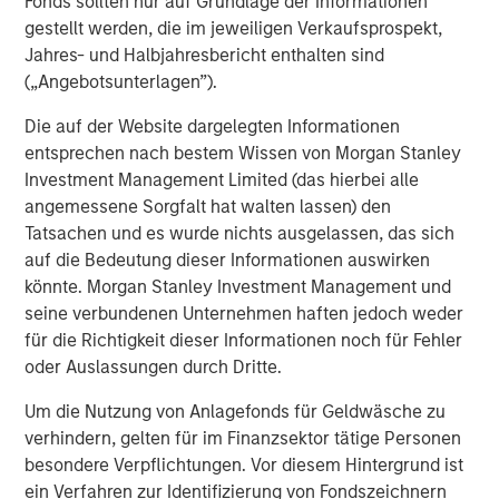
Fonds sollten nur auf Grundlage der Informationen
Furthermore, the views will not be updated or otherwise revised
gestellt werden, die im jeweiligen Verkaufsprospekt,
to reflect information that subsequently becomes available or
circumstances existing, or changes occurring, after the date of
Jahres- und Halbjahresbericht enthalten sind
publication. The views expressed, including the third party views,
(„Angebotsunterlagen”).
do not reflect the opinions of all investment personnel at Morgan
Stanley Investment Management (MSIM) and its subsidiaries and
affiliates (collectively “the Firm”), and may not be reflected in all
Die auf der Website dargelegten Informationen
the strategies and products that the Firm offers.
entsprechen nach bestem Wissen von Morgan Stanley
Investment Management Limited (das hierbei alle
This material is a general communication, which is not impartial
and all information provided has been prepared solely for
angemessene Sorgfalt hat walten lassen) den
informational and educational purposes and does not constitute
Tatsachen und es wurde nichts ausgelassen, das sich
an offer or a recommendation to buy or sell any particular
security or to adopt any specific investment strategy. The
auf die Bedeutung dieser Informationen auswirken
information herein has not been based on a consideration of any
könnte. Morgan Stanley Investment Management und
individual investor circumstances and is not investment advice,
seine verbundenen Unternehmen haften jedoch weder
nor should it be construed in any way as tax, accounting, legal
or regulatory advice. To that end, investors should seek
für die Richtigkeit dieser Informationen noch für Fehler
independent legal and financial advice, including advice as to
oder Auslassungen durch Dritte.
tax consequences, before making any investment decision.
The Firm has not authorised financial intermediaries to use and
Um die Nutzung von Anlagefonds für Geldwäsche zu
to distribute this material, unless such use and distribution is
verhindern, gelten für im Finanzsektor tätige Personen
made in accordance with applicable law and regulation.
Additionally, financial intermediaries are required to satisfy
besondere Verpflichtungen. Vor diesem Hintergrund ist
themselves that the information in this material is appropriate for
ein Verfahren zur Identifizierung von Fondszeichnern