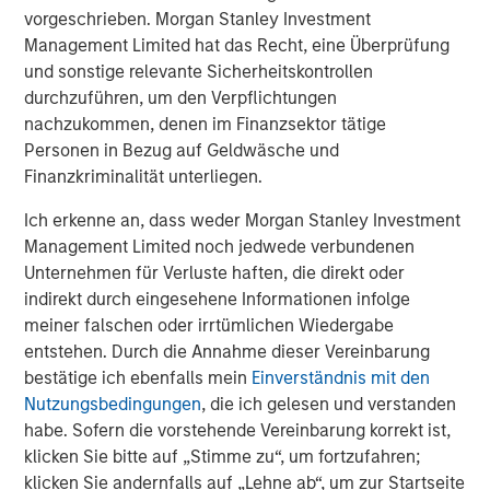
any person to whom they provide this material in view of that
vorgeschrieben. Morgan Stanley Investment
person’s circumstances and purpose. The Firm shall not be liable
for, and accepts no liability for, the use or misuse of this material
Management Limited hat das Recht, eine Überprüfung
by any such financial intermediary.
und sonstige relevante Sicherheitskontrollen
This material may be translated into other languages. Where
durchzuführen, um den Verpflichtungen
such a translation is made this English version remains definitive.
nachzukommen, denen im Finanzsektor tätige
If there are any discrepancies between the English version and
Personen in Bezug auf Geldwäsche und
any version of this material in another language, the English
version shall prevail.
Finanzkriminalität unterliegen.
The whole or any part of this material may not be directly or
Ich erkenne an, dass weder Morgan Stanley Investment
indirectly reproduced, copied, modified, used to create a
derivative work, performed, displayed, published, posted,
Management Limited noch jedwede verbundenen
licensed, framed, distributed or transmitted or any of its
Unternehmen für Verluste haften, die direkt oder
contents disclosed to third parties without the Firm’s express
written consent. This material may not be linked to unless such
indirekt durch eingesehene Informationen infolge
hyperlink is for personal and non-commercial use. All
meiner falschen oder irrtümlichen Wiedergabe
information contained herein is proprietary and is protected
entstehen. Durch die Annahme dieser Vereinbarung
under copyright and other applicable law.
bestätige ich ebenfalls mein
Einverständnis mit den
Eaton Vance is part of Morgan Stanley Investment Management.
Nutzungsbedingungen
, die ich gelesen und verstanden
Morgan Stanley Investment Management is the asset
management division of Morgan Stanley.
habe. Sofern die vorstehende Vereinbarung korrekt ist,
klicken Sie bitte auf „Stimme zu“, um fortzufahren;
DISTRIBUTION
klicken Sie andernfalls auf „Lehne ab“, um zur Startseite