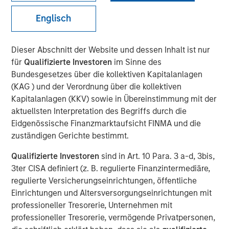
Mortgage and Securitized investment team, Raymond
James’ Larry Adam and Wolfe Research’s Stephanie Roth,
Englisch
join ‘The Exchange’ to discuss the Fed’s path for rate cuts
and the economy.
Dieser Abschnitt der Website und dessen Inhalt ist nur
für
Qualifizierte Investoren
im Sinne des
Bundesgesetzes über die kollektiven Kapitalanlagen
Video anzeigen
(KAG ) und der Verordnung über die kollektiven
Kapitalanlagen (KKV) sowie in Übereinstimmung mit der
aktuellsten Interpretation des Begriffs durch die
Clicking above will exit the Morgan Stanley Investment
Eidgenössische Finanzmarktaufsicht FINMA und die
Management site and direct you to an external site.
zuständigen Gerichte bestimmt.
Qualifizierte Investoren
sind in Art. 10 Para. 3 a-d, 3bis,
Fixed Income Team
3ter CISA definiert (z. B. regulierte Finanzintermediäre,
Our capabilities are driven by six specialized teams that
regulierte Versicherungseinrichtungen, öffentliche
span the global fixed income capital markets. Each
Einrichtungen und Altersversorgungseinrichtungen mit
specialized team has the autonomy to implement its own
professioneller Tresorerie, Unternehmen mit
approach while centralized resources allow them to
professioneller Tresorerie, vermögende Privatpersonen,
focus on driving investment excellence.