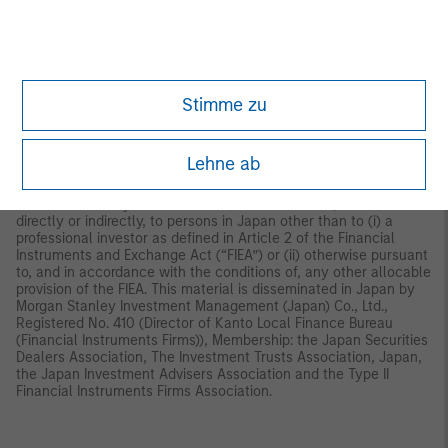
Australian wholesale clients. Interests will only be offered in
circumstances under which no disclosure is required under the
Corporations Act 2001 (Cth) (the “Corporations Act”). Any offer
of interests will not purport to be an offer of interests in
circumstances under which disclosure is required under the
Corporations Act and will only be made to persons who qualify
Stimme zu
as a “wholesale client” (as defined in the Corporations Act). This
material will not be lodged with the Australian Securities and
Investments Commission.
Lehne ab
Japan
This material may not be circulated or distributed, whether
directly or indirectly, to persons in Japan other than to (i) a
professional investor as defined in Article 2 of the Financial
Instruments and Exchange Act (“FIEA”) or (ii) otherwise pursuant
to, and in accordance with the conditions of, any other allocable
provision of the FIEA. This material is disseminated in Japan by
Morgan Stanley Investment Management (Japan) Co., Ltd.,
Registered No. 410 (Director of Kanto Local Finance Bureau
(Financial Instruments Firms)), Membership: the Japan Securities
Dealers Association, The Investment Trusts Association, Japan,
the Japan Investment Advisers Association and the Type II
Financial Instruments Firms Association.