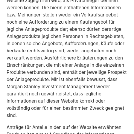
Website zugegriffen wird, als Privatanleger definiert
Risk Considerations
werden können. Die hierin enthaltenen Informationen
There is no assurance that a portfolio will achieve its investment
bzw. Meinungen stellen weder ein Verkaufsangebot
objective. Portfolios are subject to
market risk
, which is the
possibility that the market values of securities owned by the
noch eine Aufforderung zu einem Kaufangebot für
portfolio will decline and that the value of portfolio shares may
jegliche Anlageprodukte dar; ebenso dürfen derartige
therefore be less than what you paid for them. Market values
can change daily due to economic and other events (e.g.,
Anlageprodukte jeglichen Personen in Rechtsgebieten,
natural disasters, health crises, terrorism, conflicts, and social
in denen solche Angebote, Aufforderungen, Käufe oder
unrest) that affect markets, countries, companies or
Verkäufe rechtswidrig sind, weder angeboten noch
governments. It is difficult to predict the timing, duration, and
potential adverse effects (e.g., portfolio liquidity) of events.
verkauft werden. Ausführlichere Erläuterungen zu den
Accordingly, you can lose money investing in a portfolio.
Fixed-
Einschränkungen, die mit einer Anlage in die einzelnen
income securities
are subject to the ability of an issuer to make
timely principal and interest payments (credit risk), changes in
Produkte verbunden sind, enthält der jeweilige Prospekt
interest rates (interest rate risk), the creditworthiness of the
der Anlageprodukte. Mir ist ebenfalls bewusst, dass
issuer and general market liquidity (market risk). In a rising
Morgan Stanley Investment Management weder
interest-rate environment, bond prices may fall and may result
in periods of volatility and increased portfolio redemptions. In a
garantiert noch gewährleistet, dass jegliche
declining interest-rate environment, the portfolio may generate
Informationen auf dieser Website korrekt oder
less income.
Longer-term securities
may be more sensitive to
interest rate changes.
vollständig oder für einen bestimmten Zweck geeignet
sind.
The views and opinions and/or analysis expressed are those of
the speaker as of the date of preparation of this material and are
subject to change at any time without notice due to market or
Anträge für Anteile in den auf der Website erwähnten
economic conditions and may not necessarily come to pass.