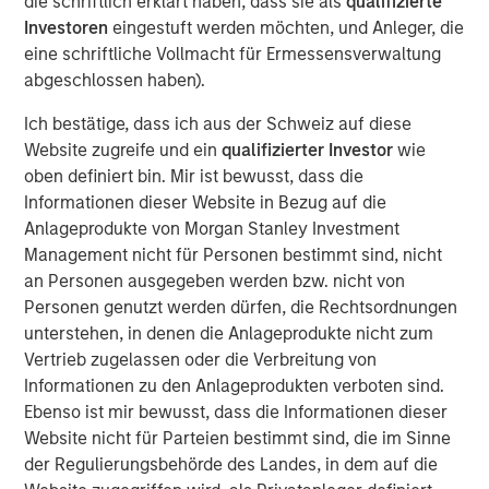
die schriftlich erklärt haben, dass sie als
qualifizierte
Investoren
eingestuft werden möchten, und Anleger, die
eine schriftliche Vollmacht für Ermessensverwaltung
abgeschlossen haben).
MSIM Spokesperson
Ich bestätige, dass ich aus der Schweiz auf diese
Website zugreife und ein
qualifizierter Investor
wie
oben definiert bin. Mir ist bewusst, dass die
Informationen dieser Website in Bezug auf die
Andrew Szczurowski, CFA
Anlageprodukte von Morgan Stanley Investment
Managing Director
Management nicht für Personen bestimmt sind, nicht
an Personen ausgegeben werden bzw. nicht von
Personen genutzt werden dürfen, die Rechtsordnungen
unterstehen, in denen die Anlageprodukte nicht zum
Vertrieb zugelassen oder die Verbreitung von
Informationen zu den Anlageprodukten verboten sind.
Past performance is no guarantee of future results.
The returns
Ebenso ist mir bewusst, dass die Informationen dieser
referred to in the video are those of representative indices and
are not meant to depict the performance of a specific
Website nicht für Parteien bestimmt sind, die im Sinne
investment.
der Regulierungsbehörde des Landes, in dem auf die