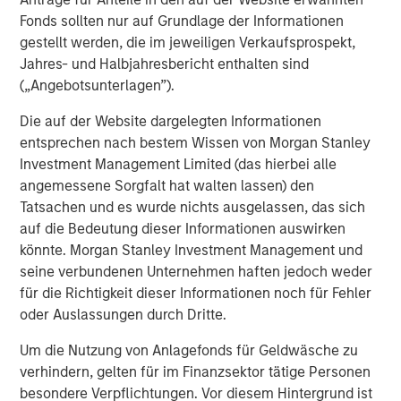
an offer or a recommendation to buy or sell any particular
security or to adopt any specific investment strategy. The
Fonds sollten nur auf Grundlage der Informationen
information herein has not been based on a consideration of any
gestellt werden, die im jeweiligen Verkaufsprospekt,
individual investor circumstances and is not investment advice,
nor should it be construed in any way as tax, accounting, legal
Jahres- und Halbjahresbericht enthalten sind
or regulatory advice. To that end, investors should seek
(„Angebotsunterlagen”).
independent legal and financial advice, including advice as to
tax consequences, before making any investment decision.
Die auf der Website dargelegten Informationen
Morgan Stanley Bitcoin Trust ("MSBT" or the "Trust"), an
entsprechen nach bestem Wissen von Morgan Stanley
exchange traded product, is not registered under the
Investment Management Limited (das hierbei alle
Investment Company Act of 1940, as ammended (or the ’40 Act)
and therefore is not subject to the same regulations and
angemessene Sorgfalt hat walten lassen) den
protections as 1940 Act registered ETFs and mutual funds.
Tatsachen und es wurde nichts ausgelassen, das sich
Investing involves risk, including possible loss of principal. An
auf die Bedeutung dieser Informationen auswirken
investment in MSBT is subject to a high degree of risk and
heightened volatility. MSBT is not suitable for an investor that
könnte. Morgan Stanley Investment Management und
cannot afford the loss of the entire investment. An investment
seine verbundenen Unternehmen haften jedoch weder
in the Trust is not a direct investment in bitcoin.
für die Richtigkeit dieser Informationen noch für Fehler
Morgan Stanley Bitcoin Trust ETF Disclosure
oder Auslassungen durch Dritte.
This information must be preceded or accompanied by a
prospectus,
click here
to view or download prospectus. We
Um die Nutzung von Anlagefonds für Geldwäsche zu
advise you to consider the Trust’s objectives, risks, charges and
expenses carefully before investing. The prospectus contains
verhindern, gelten für im Finanzsektor tätige Personen
this and other important information about the Trust. Please
besondere Verpflichtungen. Vor diesem Hintergrund ist
read the prospectus carefully before you invest.