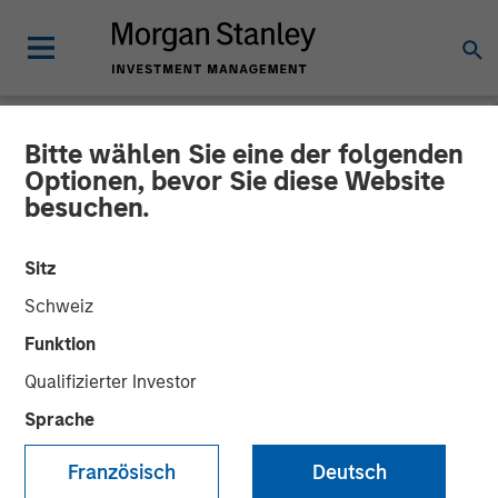
Bitte wählen Sie eine der folgenden
NEWSROOM
Optionen, bevor Sie diese Website
besuchen.
Global Head of ETF
Strategy at Morgan Stanley
Sitz
Investment Management:
Schweiz
Ally Wallace on
Funktion
Qualifizierter Investor
InvestmentNews
Sprache
14 APRIL 2026
Französisch
Deutsch