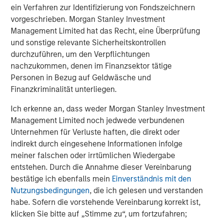
ein Verfahren zur Identifizierung von Fondszeichnern
Morgan Stanley Investment Management Inc. is the Delegated
vorgeschrieben. Morgan Stanley Investment
Sponsor of Morgan Stanley Bitcoin Trust. Foreside is the
Marketing Agent. “
Management Limited hat das Recht, eine Überprüfung
und sonstige relevante Sicherheitskontrollen
The Trust is not registered under the Investment Company Act,
durchzuführen, um den Verpflichtungen
1940 (the “40 Act”) and is not subject to regulation under the 40
Act, unlike most mutual funds or ETFs. The Trust may trade at a
nachzukommen, denen im Finanzsektor tätige
premium or discount to its net asset value. The Trsut is new and
Personen in Bezug auf Geldwäsche und
has a limited operating history upon which investors may base
an evaluation of its likely performance.
Finanzkriminalität unterliegen.
The value of the Trust relates directly to the value of the
Ich erkenne an, dass weder Morgan Stanley Investment
underlying digital asset it holds, the value of which is highly
volatile and subject to fluctuations due to a number of factors.
Management Limited noch jedwede verbundenen
Unternehmen für Verluste haften, die direkt oder
The Trust relies on third party service providers to perform
indirekt durch eingesehene Informationen infolge
certain functions essential to the affairs of the Trust. Some of
these service providers may not be subject to federal regulation
meiner falschen oder irrtümlichen Wiedergabe
and oversight and the replacement of such service providers
entstehen. Durch die Annahme dieser Vereinbarung
could pose a challenge to the safekeeping of the digital asset
and to the operations of the Trust.
bestätige ich ebenfalls mein
Einverständnis mit den
Nutzungsbedingungen
, die ich gelesen und verstanden
No guarantee or representation is made that the Trust’s
investment strategy, including, without limitation, its investment
habe. Sofern die vorstehende Vereinbarung korrekt ist,
objectives or strategies, will be successful, and investment
klicken Sie bitte auf „Stimme zu“, um fortzufahren;