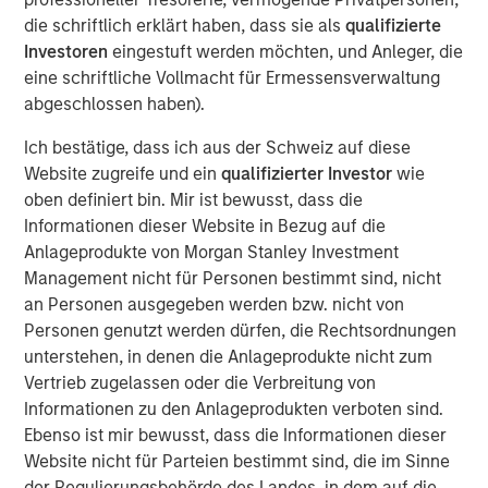
die schriftlich erklärt haben, dass sie als
qualifizierte
View Here
Investoren
eingestuft werden möchten, und Anleger, die
eine schriftliche Vollmacht für Ermessensverwaltung
abgeschlossen haben).
MSIM Spokesperson
Ich bestätige, dass ich aus der Schweiz auf diese
Website zugreife und ein
qualifizierter Investor
wie
oben definiert bin. Mir ist bewusst, dass die
Informationen dieser Website in Bezug auf die
Ally E. Wallace
Anlageprodukte von Morgan Stanley Investment
Managing Director
Management nicht für Personen bestimmt sind, nicht
an Personen ausgegeben werden bzw. nicht von
Personen genutzt werden dürfen, die Rechtsordnungen
unterstehen, in denen die Anlageprodukte nicht zum
Vertrieb zugelassen oder die Verbreitung von
Informationen zu den Anlageprodukten verboten sind.
RISK CONSIDERATIONS
Ebenso ist mir bewusst, dass die Informationen dieser
Digital assets are highly volatile and unpredictable. Their value is
Website nicht für Parteien bestimmt sind, die im Sinne
influenced by, but not limited to, supply and demand, investor
confidence and their willingness to purchase it using traditional
der Regulierungsbehörde des Landes, in dem auf die