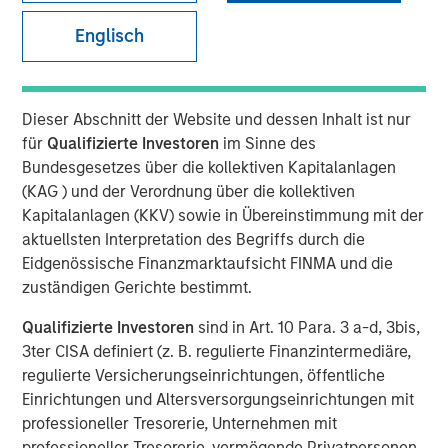
Englisch
Ally Wallace, Global Head of ETF Strategy at Morgan
Dieser Abschnitt der Website und dessen Inhalt ist nur
Stanley Investment Management, joined
InvestmentNews
für
Qualifizierte Investoren
im Sinne des
in the Nasdaq, where she discussed Morgan Stanley
Bundesgesetzes über die kollektiven Kapitalanlagen
Investment Management's expanding ETF platform and
(KAG ) und der Verordnung über die kollektiven
the launch of the Morgan Stanley Bitcoin Trust (MSBT),
Kapitalanlagen (KKV) sowie in Übereinstimmung mit der
marking MSIM’s first entry into the cryptocurrency
aktuellsten Interpretation des Begriffs durch die
market. Wallace explained that MSBT is an exchange-
Eidgenössische Finanzmarktaufsicht FINMA und die
traded product designed to track the performance of
zuständigen Gerichte bestimmt.
bitcoin, offering investors exposure to digital assets
within a transparent, regulated structure. She noted that
Qualifizierte Investoren
sind in Art. 10 Para. 3 a-d, 3bis,
the timing reflects growing investor demand, particularly
3ter CISA definiert (z. B. regulierte Finanzintermediäre,
among high-net-worth and younger investors, as well as
regulierte Versicherungseinrichtungen, öffentliche
a favorable market environment and MSIM’s focus on
Einrichtungen und Altersversorgungseinrichtungen mit
positioning its ETF platform for long-term growth.
professioneller Tresorerie, Unternehmen mit
professioneller Tresorerie, vermögende Privatpersonen,