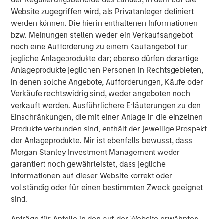
currencies, inflation, interest rates, currency exchange rates,
Website zugegriffen wird, als Privatanleger definiert
changing regulations in the U.S. and abroad, and economic
trends. Investors also face risks such as price swings, flash
werden können. Die hierin enthaltenen Informationen
crashes, fraud, and cybersecurity threats. Digital assets may be
bzw. Meinungen stellen weder ein Verkaufsangebot
more vulnerable to market manipulation than securities.
noch eine Aufforderung zu einem Kaufangebot für
Blockchain is a shared, immutable ledger that facilitates the
jegliche Anlageprodukte dar; ebenso dürfen derartige
process of recording transactions and tracking assets in a
Anlageprodukte jeglichen Personen in Rechtsgebieten,
business network.
in denen solche Angebote, Aufforderungen, Käufe oder
Cryptocurrency (notably, bitcoin) operates as a decentralized,
Verkäufe rechtswidrig sind, weder angeboten noch
peer-to-peer financial exchange and value storage that is used
like money. It is not backed by any government. Federal, state or
verkauft werden. Ausführlichere Erläuterungen zu den
foreign governments may restrict the use and exchange of
Einschränkungen, die mit einer Anlage in die einzelnen
cryptocurrency. Cryptocurrency may experience very high
Produkte verbunden sind, enthält der jeweilige Prospekt
volatility.
This material has been prepared on the basis of publicly
der Anlageprodukte. Mir ist ebenfalls bewusst, dass
available information, internally developed data and other third-
Morgan Stanley Investment Management weder
party sources believed to be reliable. However, no assurances
are provided regarding the reliability of such information, and the
garantiert noch gewährleistet, dass jegliche
Firm has not sought to independently verify information taken
Informationen auf dieser Website korrekt oder
from public and third-party sources.
vollständig oder für einen bestimmten Zweck geeignet
This material is a general communication, which is not impartial,
sind.
and all information provided has been prepared solely for
informational and educational purposes and does not constitute
Anträge für Anteile in den auf der Website erwähnten