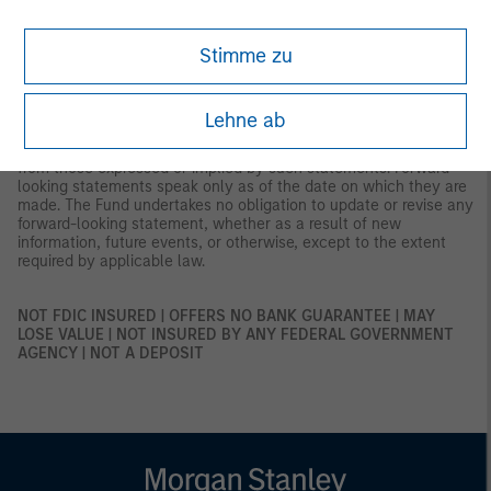
1934, as amended. Forward-looking statements can generally be
identified by the use of words such as "anticipate," "believe,"
"continue," "could," "estimate," "expect," "intend," "may," "might,"
Stimme zu
"plan," "potential," "predict," "project," "seek," "should," "target,"
"will," "would," or similar expressions, or the negative of such
terms. These statements are based on current expectations,
estimates, assumptions, and projections and are subject to
Lehne ab
significant risks, uncertainties, and other factors that may cause
actual results, performance, or developments to differ materially
from those expressed or implied by such statements. Forward-
looking statements speak only as of the date on which they are
made. The Fund undertakes no obligation to update or revise any
forward-looking statement, whether as a result of new
information, future events, or otherwise, except to the extent
required by applicable law.
NOT FDIC INSURED | OFFERS NO BANK GUARANTEE | MAY
LOSE VALUE | NOT INSURED BY ANY FEDERAL GOVERNMENT
AGENCY | NOT A DEPOSIT