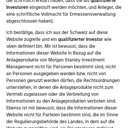
die schriftlich erklärt haben, dass sie als
qualifizierte
Realization Date
Investoren
eingestuft werden möchten, und Anleger, die
Jan 2001
eine schriftliche Vollmacht für Ermessensverwaltung
abgeschlossen haben).
Websense (NASDAQ:WBSN) provides internet usage
management software.
Ich bestätige, dass ich aus der Schweiz auf diese
Investment Team
Website zugreife und ein
qualifizierter Investor
wie
Morgan Stanley Expansion Capital
oben definiert bin. Mir ist bewusst, dass die
Informationen dieser Website in Bezug auf die
Anlageprodukte von Morgan Stanley Investment
Management nicht für Personen bestimmt sind, nicht
an Personen ausgegeben werden bzw. nicht von
Personen genutzt werden dürfen, die Rechtsordnungen
As of July 25, 2025. The above is provided for informational
unterstehen, in denen die Anlageprodukte nicht zum
and educational purposes only. There is no guarantee that
the investment mentioned resulted in positive performance
Vertrieb zugelassen oder die Verbreitung von
(for realized holdings), or will perform well in the future (for
Informationen zu den Anlageprodukten verboten sind.
current holdings). The trademarks and service marks above
Ebenso ist mir bewusst, dass die Informationen dieser
are the property of their respective owners. The information
Website nicht für Parteien bestimmt sind, die im Sinne
on this website has not been authorized, sponsored, or
otherwise approved by such owners. By clicking on any
der Regulierungsbehörde des Landes, in dem auf die
links shown here, you agree that you are navigating to a