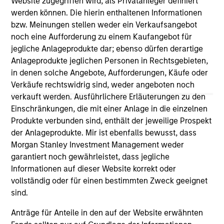
Website zugegriffen wird, als Privatanleger definiert
third party site. We are providing these hyperlinks to you
werden können. Die hierin enthaltenen Informationen
only as a convenience and the inclusion of any hyperlink is
bzw. Meinungen stellen weder ein Verkaufsangebot
not and does not imply any endorsement, approval,
investigation, verification or monitoring by us of any
noch eine Aufforderung zu einem Kaufangebot für
information contained in any hyperlinked site. In no event
jegliche Anlageprodukte dar; ebenso dürfen derartige
shall we be responsible for the information contained on
Anlageprodukte jeglichen Personen in Rechtsgebieten,
the site or your use of such site.
in denen solche Angebote, Aufforderungen, Käufe oder
Verkäufe rechtswidrig sind, weder angeboten noch
verkauft werden. Ausführlichere Erläuterungen zu den
Einschränkungen, die mit einer Anlage in die einzelnen
Produkte verbunden sind, enthält der jeweilige Prospekt
der Anlageprodukte. Mir ist ebenfalls bewusst, dass
Morgan Stanley Investment Management weder
garantiert noch gewährleistet, dass jegliche
Informationen auf dieser Website korrekt oder
vollständig oder für einen bestimmten Zweck geeignet
sind.
Morgan Stanley
Anträge für Anteile in den auf der Website erwähnten