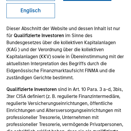
Englisch
SECTOR
Dieser Abschnitt der Website und dessen Inhalt ist nur
Technology
für
Qualifizierte Investoren
im Sinne des
Bundesgesetzes über die kollektiven Kapitalanlagen
(KAG ) und der Verordnung über die kollektiven
COUNTRY
Kapitalanlagen (KKV) sowie in Übereinstimmung mit der
United States
aktuellsten Interpretation des Begriffs durch die
Eidgenössische Finanzmarktaufsicht FINMA und die
zuständigen Gerichte bestimmt.
Qualifizierte Investoren
sind in Art. 10 Para. 3 a-d, 3bis,
Invested on
3ter CISA definiert (z. B. regulierte Finanzintermediäre,
May 1998
regulierte Versicherungseinrichtungen, öffentliche
Einrichtungen und Altersversorgungseinrichtungen mit
Transaction Type
professioneller Tresorerie, Unternehmen mit
First Institutional
professioneller Tresorerie, vermögende Privatpersonen,