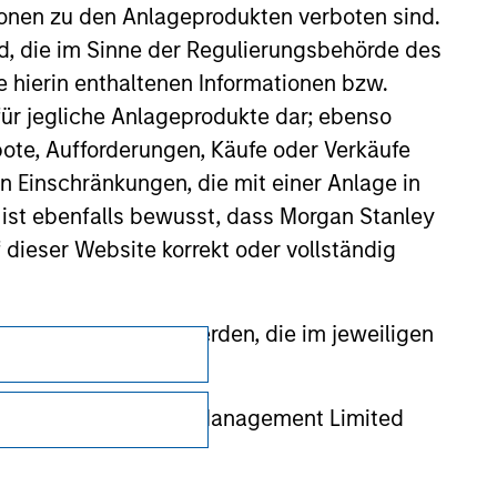
ionen zu den Anlageprodukten verboten sind.
nd, die im Sinne der Regulierungsbehörde des
e hierin enthaltenen Informationen bzw.
ür jegliche Anlageprodukte dar; ebenso
ote, Aufforderungen, Käufe oder Verkäufe
n Einschränkungen, die mit einer Anlage in
 ist ebenfalls bewusst, dass Morgan Stanley
dieser Website korrekt oder vollständig
rmationen gestellt werden, die im jeweiligen
Datenschutz
Your Privacy Choices
 Stanley Investment Management Limited
 ausgelassen, das sich auf die Bedeutung
Nutzungsbedingungen
erbundenen Unternehmen haften jedoch