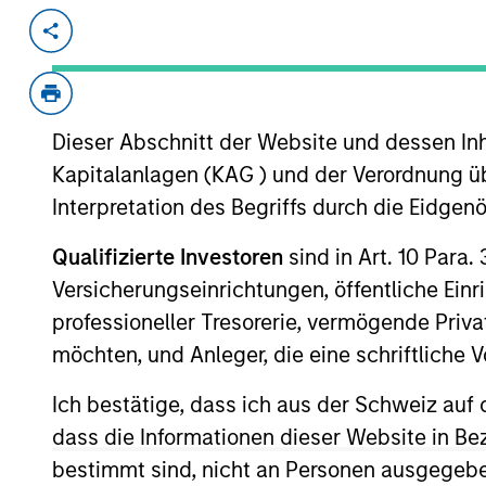
Invested on
Transacti
Aug 2017
First
Instit
Dieser Abschnitt der Website und dessen Inha
A leading online marketplace for voic
Kapitalanlagen (KAG ) und der Verordnung üb
View Current Employment Opportunit
Interpretation des Begriffs durch die Eidge
View Site
Qualifizierte Investoren
sind in Art. 10 Para.
Versicherungseinrichtungen, öffentliche Ein
professioneller Tresorerie, vermögende Privat
As of July 25, 2025. The above is provided
resulted in positive performance (for realiz
möchten, und Anleger, die eine schriftlich
above are the property of their respective
such owners. By clicking on any links shown
Ich bestätige, dass ich aus der Schweiz auf 
only as a convenience and the inclusion of 
monitoring by us of any information contain
dass die Informationen dieser Website in B
or your use of such site.
bestimmt sind, nicht an Personen ausgegebe