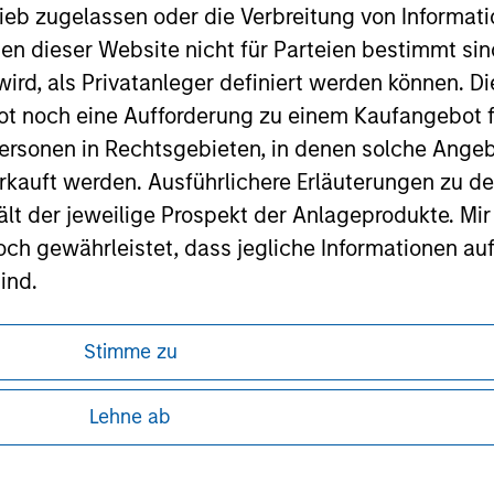
ieb zugelassen oder die Verbreitung von Informat
nen dieser Website nicht für Parteien bestimmt si
ird, als Privatanleger definiert werden können. Di
ley
t noch eine Aufforderung zu einem Kaufangebot f
ley Careers
ersonen in Rechtsgebieten, in denen solche Angeb
kauft werden. Ausführlichere Erläuterungen zu de
ält der jeweilige Prospekt der Anlageprodukte. Mir
 gewährleistet, dass jegliche Informationen auf 
ind.
rwähnten Fonds sollten nur auf Grundlage der Info
Stimme zu
icht enthalten sind („Angebotsunterlagen”).
ren, da in diesen bestimmte gesetzliche und
onen entsprechen nach bestem Wissen von Morgan
tung von Informationen zu den Anlageprodukten
Lehne ab
walten lassen) den Tatsachen und es wurde nichts
rgan Stanley Investment Management und seine v
 unter Umständen nicht in allen