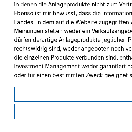
in denen die Anlageprodukte nicht zum Vertr
Ebenso ist mir bewusst, dass die Informatio
Landes, in dem auf die Website zugegriffen w
Morgan Stan
Meinungen stellen weder ein Verkaufsangebo
Morgan Stan
dürfen derartige Anlageprodukte jeglichen P
rechtswidrig sind, weder angeboten noch ver
die einzelnen Produkte verbunden sind, enth
Investment Management weder garantiert noch
oder für einen bestimmten Zweck geeignet s
Anträge für Anteile in den auf der Website e
Dieses Dokument ist ein Marketingdokument.
Verkaufsprospekt, Jahres- und Halbjahresber
Nutzer müssen die Nutzungsbedingungen lesen und akzeptie
Die auf der Website dargelegten Informati
regulatorische Auflagen enthalten sind, die für die Verbrei
von Morgan Stanley Investment Management gelten.
(das hierbei alle angemessene Sorgfalt hat 
dieser Informationen auswirken könnte. Mo
Die auf dieser Website beschriebenen Dienstleistungen sind