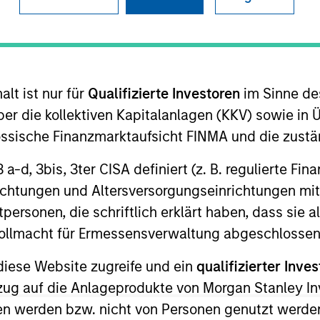
B
on Type
P
I
utional
M
lt ist nur für
Qualifizierte Investoren
im Sinne de
eover talent and other audio products and services.
er die kollektiven Kapitalanlagen (KKV) sowie in 
ies
nössische Finanzmarktaufsicht FINMA und die zust
 3 a-d, 3bis, 3ter CISA definiert (z. B. regulierte Fi
richtungen und Altersversorgungseinrichtungen mit
personen, die schriftlich erklärt haben, dass sie a
 for informational and educational purposes only. There is no 
ed holdings), or will perform well in the future (for current ho
e Vollmacht für Ermessensverwaltung abgeschlossen
 owners. The information on this website has not been authori
 here, you agree that you are navigating to a third party site.
diese Website zugreife und ein
qualifizierter Inves
any hyperlink is not and does not imply any endorsement, appro
ed in any hyperlinked site. In no event shall we be responsible
ezug auf die Anlageprodukte von Morgan Stanley 
n werden bzw. nicht von Personen genutzt werden