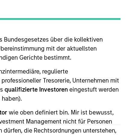
oard Membership
ete D. Chung
nvestment Team
organ Stanley Expansion Capital
s Bundesgesetzes über die kollektiven
Übereinstimmung mit der aktuellsten
ändigen Gerichte bestimmt.
nanzintermediäre, regulierte
 professioneller Tresorerie, Unternehmen mit
ls
qualifizierte Investoren
eingestuft werden
guarantee that the investment mentioned
ldings). The trademarks and service marks
 haben).
zed, sponsored, or otherwise approved by
 We are providing these hyperlinks to you
tor
wie oben definiert bin. Mir ist bewusst,
val, investigation, verification or
 for the information contained on the site
Investment Management nicht für Personen
 dürfen, die Rechtsordnungen unterstehen,