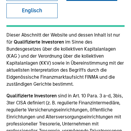
Englisch
SECTOR
Services
Dieser Abschnitt der Website und dessen Inhalt ist nur
für
Qualifizierte Investoren
im Sinne des
Bundesgesetzes über die kollektiven Kapitalanlagen
COUNTRY
(KAG ) und der Verordnung über die kollektiven
United States
Kapitalanlagen (KKV) sowie in Übereinstimmung mit der
aktuellsten Interpretation des Begriffs durch die
Eidgenössische Finanzmarktaufsicht FINMA und die
zuständigen Gerichte bestimmt.
Invested on
Qualifizierte Investoren
sind in Art. 10 Para. 3 a-d, 3bis,
Aug 1998
3ter CISA definiert (z. B. regulierte Finanzintermediäre,
regulierte Versicherungseinrichtungen, öffentliche
Transaction Type
Einrichtungen und Altersversorgungseinrichtungen mit
First Institutional
professioneller Tresorerie, Unternehmen mit
professioneller Tresorerie, vermögende Privatpersonen,