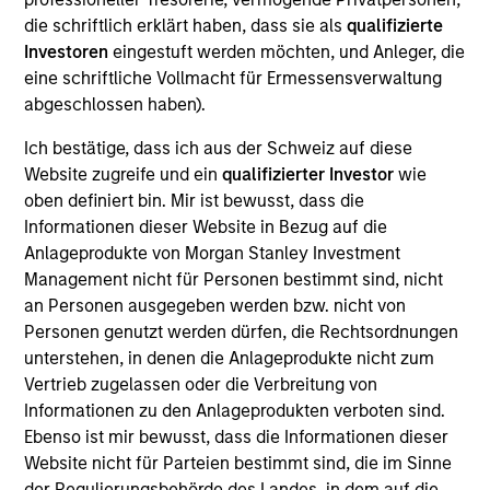
Realization Date
die schriftlich erklärt haben, dass sie als
qualifizierte
Oct 2014
Investoren
eingestuft werden möchten, und Anleger, die
eine schriftliche Vollmacht für Ermessensverwaltung
Develops unified communication and mobile collaboration
abgeschlossen haben).
solutions.
Investment Team
Ich bestätige, dass ich aus der Schweiz auf diese
Morgan Stanley Expansion Capital
Website zugreife und ein
qualifizierter Investor
wie
oben definiert bin. Mir ist bewusst, dass die
Informationen dieser Website in Bezug auf die
Anlageprodukte von Morgan Stanley Investment
Management nicht für Personen bestimmt sind, nicht
an Personen ausgegeben werden bzw. nicht von
Personen genutzt werden dürfen, die Rechtsordnungen
unterstehen, in denen die Anlageprodukte nicht zum
As of July 25, 2025. The above is provided for informational
Vertrieb zugelassen oder die Verbreitung von
and educational purposes only. There is no guarantee that
Informationen zu den Anlageprodukten verboten sind.
the investment mentioned resulted in positive performance
Ebenso ist mir bewusst, dass die Informationen dieser
(for realized holdings), or will perform well in the future (for
current holdings). The trademarks and service marks above
Website nicht für Parteien bestimmt sind, die im Sinne
are the property of their respective owners. The information
der Regulierungsbehörde des Landes, in dem auf die