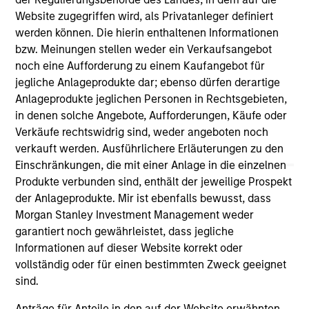
on this website has not been authorized, sponsored, or
Website zugegriffen wird, als Privatanleger definiert
otherwise approved by such owners. By clicking on any
werden können. Die hierin enthaltenen Informationen
links shown here, you agree that you are navigating to a
third party site. We are providing these hyperlinks to you
bzw. Meinungen stellen weder ein Verkaufsangebot
only as a convenience and the inclusion of any hyperlink is
noch eine Aufforderung zu einem Kaufangebot für
not and does not imply any endorsement, approval,
jegliche Anlageprodukte dar; ebenso dürfen derartige
investigation, verification or monitoring by us of any
Anlageprodukte jeglichen Personen in Rechtsgebieten,
information contained in any hyperlinked site. In no event
shall we be responsible for the information contained on
in denen solche Angebote, Aufforderungen, Käufe oder
the site or your use of such site.
Verkäufe rechtswidrig sind, weder angeboten noch
verkauft werden. Ausführlichere Erläuterungen zu den
Einschränkungen, die mit einer Anlage in die einzelnen
Produkte verbunden sind, enthält der jeweilige Prospekt
der Anlageprodukte. Mir ist ebenfalls bewusst, dass
Morgan Stanley Investment Management weder
garantiert noch gewährleistet, dass jegliche
Informationen auf dieser Website korrekt oder
vollständig oder für einen bestimmten Zweck geeignet
sind.
Anträge für Anteile in den auf der Website erwähnten