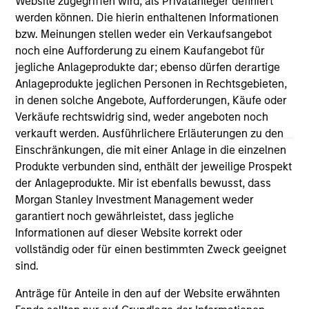
Website zugegriffen wird, als Privatanleger definiert
links shown here, you agree that you are navigating to a
werden können. Die hierin enthaltenen Informationen
third party site. We are providing these hyperlinks to you
bzw. Meinungen stellen weder ein Verkaufsangebot
only as a convenience and the inclusion of any hyperlink is
noch eine Aufforderung zu einem Kaufangebot für
not and does not imply any endorsement, approval,
investigation, verification or monitoring by us of any
jegliche Anlageprodukte dar; ebenso dürfen derartige
information contained in any hyperlinked site. In no event
Anlageprodukte jeglichen Personen in Rechtsgebieten,
shall we be responsible for the information contained on
in denen solche Angebote, Aufforderungen, Käufe oder
the site or your use of such site.
Verkäufe rechtswidrig sind, weder angeboten noch
verkauft werden. Ausführlichere Erläuterungen zu den
Einschränkungen, die mit einer Anlage in die einzelnen
Produkte verbunden sind, enthält der jeweilige Prospekt
der Anlageprodukte. Mir ist ebenfalls bewusst, dass
Morgan Stanley Investment Management weder
garantiert noch gewährleistet, dass jegliche
Informationen auf dieser Website korrekt oder
vollständig oder für einen bestimmten Zweck geeignet
sind.
Anträge für Anteile in den auf der Website erwähnten
Morgan Stanley