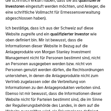
die schriftlich erklärt haben, dass sie als
qualifizierte
Realization Date
Investoren
eingestuft werden möchten, und Anleger, die
Jan 2007
eine schriftliche Vollmacht für Ermessensverwaltung
abgeschlossen haben).
Tarari creates content inspection and acceleration
solutions to improve network and application performance.
Ich bestätige, dass ich aus der Schweiz auf diese
Acquired by LSI Logic (NYSE:LSI).
Website zugreife und ein
qualifizierter Investor
wie
Investment Team
oben definiert bin. Mir ist bewusst, dass die
Morgan Stanley Expansion Capital
Informationen dieser Website in Bezug auf die
Anlageprodukte von Morgan Stanley Investment
Management nicht für Personen bestimmt sind, nicht
an Personen ausgegeben werden bzw. nicht von
Personen genutzt werden dürfen, die Rechtsordnungen
unterstehen, in denen die Anlageprodukte nicht zum
As of July 25, 2025. The above is provided for informational
Vertrieb zugelassen oder die Verbreitung von
and educational purposes only. There is no guarantee that
the investment mentioned resulted in positive performance
Informationen zu den Anlageprodukten verboten sind.
(for realized holdings), or will perform well in the future (for
Ebenso ist mir bewusst, dass die Informationen dieser
current holdings). The trademarks and service marks above
Website nicht für Parteien bestimmt sind, die im Sinne
are the property of their respective owners. The information
der Regulierungsbehörde des Landes, in dem auf die
on this website has not been authorized, sponsored, or
otherwise approved by such owners. By clicking on any