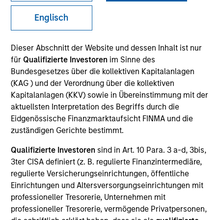
Englisch
SECTOR
Dieser Abschnitt der Website und dessen Inhalt ist nur
Technology
für
Qualifizierte Investoren
im Sinne des
Bundesgesetzes über die kollektiven Kapitalanlagen
(KAG ) und der Verordnung über die kollektiven
COUNTRY
Kapitalanlagen (KKV) sowie in Übereinstimmung mit der
United States
aktuellsten Interpretation des Begriffs durch die
Eidgenössische Finanzmarktaufsicht FINMA und die
zuständigen Gerichte bestimmt.
Qualifizierte Investoren
sind in Art. 10 Para. 3 a-d, 3bis,
Invested on
3ter CISA definiert (z. B. regulierte Finanzintermediäre,
May 2004
regulierte Versicherungseinrichtungen, öffentliche
Einrichtungen und Altersversorgungseinrichtungen mit
Transaction Type
professioneller Tresorerie, Unternehmen mit
Follow-On
professioneller Tresorerie, vermögende Privatpersonen,