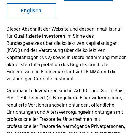
Englisch
SECTOR
Dieser Abschnitt der Website und dessen Inhalt ist nur
Healthcare
für
Qualifizierte Investoren
im Sinne des
Bundesgesetzes über die kollektiven Kapitalanlagen
(KAG ) und der Verordnung über die kollektiven
COUNTRY
Kapitalanlagen (KKV) sowie in Übereinstimmung mit der
United States
aktuellsten Interpretation des Begriffs durch die
Eidgenössische Finanzmarktaufsicht FINMA und die
zuständigen Gerichte bestimmt.
Qualifizierte Investoren
sind in Art. 10 Para. 3 a-d, 3bis,
Invested on
3ter CISA definiert (z. B. regulierte Finanzintermediäre,
Aug 2024
regulierte Versicherungseinrichtungen, öffentliche
Spinal Simplicity is a medical technology company
Einrichtungen und Altersversorgungseinrichtungen mit
professioneller Tresorerie, Unternehmen mit
focused on minimally invasive spinal and orthopedic
professioneller Tresorerie, vermögende Privatpersonen,
implants. The company’s core technologies enable