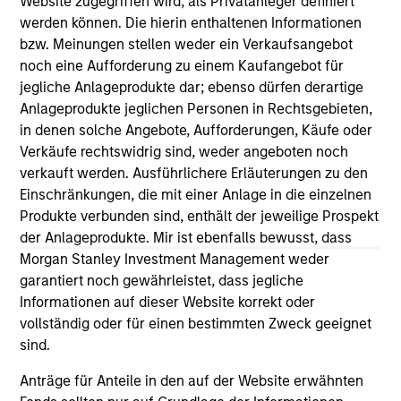
Website zugegriffen wird, als Privatanleger definiert
As of December 12, 2025. The above is provided for
werden können. Die hierin enthaltenen Informationen
informational and educational purposes only. There is no
bzw. Meinungen stellen weder ein Verkaufsangebot
guarantee that the investment mentioned resulted in
noch eine Aufforderung zu einem Kaufangebot für
positive performance (for realized holdings), or will perform
well in the future (for current holdings). The trademarks and
jegliche Anlageprodukte dar; ebenso dürfen derartige
service marks above are the property of their respective
Anlageprodukte jeglichen Personen in Rechtsgebieten,
owners. The information on this website has not been
in denen solche Angebote, Aufforderungen, Käufe oder
authorized, sponsored, or otherwise approved by such
Verkäufe rechtswidrig sind, weder angeboten noch
owners. By clicking on any links shown here, you agree that
you are navigating to a third party site. We are providing
verkauft werden. Ausführlichere Erläuterungen zu den
these hyperlinks to you only as a convenience and the
Einschränkungen, die mit einer Anlage in die einzelnen
inclusion of any hyperlink is not and does not imply any
Produkte verbunden sind, enthält der jeweilige Prospekt
endorsement, approval, investigation, verification or
monitoring by us of any information contained in any
der Anlageprodukte. Mir ist ebenfalls bewusst, dass
hyperlinked site. In no event shall we be responsible for the
Morgan Stanley Investment Management weder
information contained on the site or your use of such site.
garantiert noch gewährleistet, dass jegliche
Informationen auf dieser Website korrekt oder
vollständig oder für einen bestimmten Zweck geeignet
sind.
Anträge für Anteile in den auf der Website erwähnten