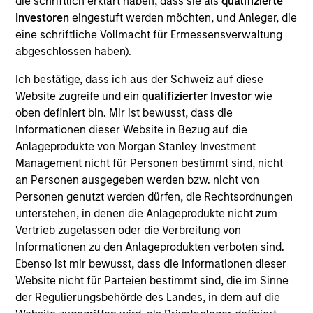
die schriftlich erklärt haben, dass sie als
qualifizierte
physicians to treat patients earlier in the lower back
Investoren
eingestuft werden möchten, und Anleger, die
pain care continuum, compared to more invasive,
eine schriftliche Vollmacht für Ermessensverwaltung
competitive solutions.
abgeschlossen haben).
View Current Employment Opportunities
Ich bestätige, dass ich aus der Schweiz auf diese
View Site
Website zugreife und ein
qualifizierter Investor
wie
oben definiert bin. Mir ist bewusst, dass die
Board Membership
Informationen dieser Website in Bezug auf die
Melissa Daniels,
Kevin Han
Anlageprodukte von Morgan Stanley Investment
Management nicht für Personen bestimmt sind, nicht
Investment Team
an Personen ausgegeben werden bzw. nicht von
Morgan Stanley Expansion Capital
Personen genutzt werden dürfen, die Rechtsordnungen
unterstehen, in denen die Anlageprodukte nicht zum
Vertrieb zugelassen oder die Verbreitung von
Informationen zu den Anlageprodukten verboten sind.
Ebenso ist mir bewusst, dass die Informationen dieser
Website nicht für Parteien bestimmt sind, die im Sinne
der Regulierungsbehörde des Landes, in dem auf die