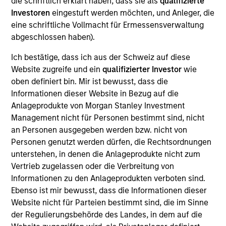
die schriftlich erklärt haben, dass sie als
qualifizierte
Exit Type
Investoren
eingestuft werden möchten, und Anleger, die
Strategic Purchase
eine schriftliche Vollmacht für Ermessensverwaltung
abgeschlossen haben).
Provider of cervical and lumbar artificial discs used in total
disc replacement surgery.
Ich bestätige, dass ich aus der Schweiz auf diese
Website zugreife und ein
qualifizierter Investor
wie
View Site
oben definiert bin. Mir ist bewusst, dass die
Investment Team
Informationen dieser Website in Bezug auf die
Anlageprodukte von Morgan Stanley Investment
Morgan Stanley Expansion Capital
Management nicht für Personen bestimmt sind, nicht
an Personen ausgegeben werden bzw. nicht von
Personen genutzt werden dürfen, die Rechtsordnungen
unterstehen, in denen die Anlageprodukte nicht zum
Vertrieb zugelassen oder die Verbreitung von
Informationen zu den Anlageprodukten verboten sind.
Ebenso ist mir bewusst, dass die Informationen dieser
Website nicht für Parteien bestimmt sind, die im Sinne
As of December 12, 2025. The above is provided for
der Regulierungsbehörde des Landes, in dem auf die
informational and educational purposes only. There is no
guarantee that the investment mentioned resulted in