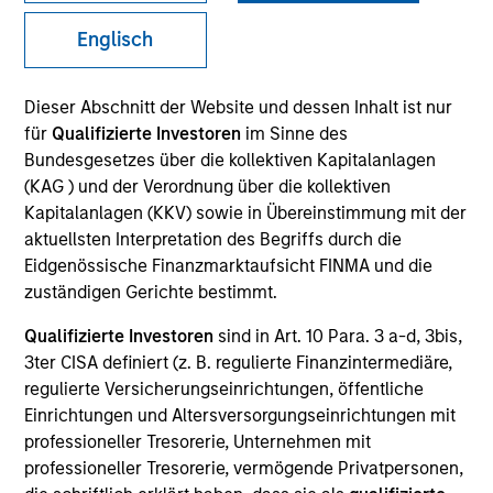
Englisch
SECTOR
Dieser Abschnitt der Website und dessen Inhalt ist nur
Healthcare
für
Qualifizierte Investoren
im Sinne des
Bundesgesetzes über die kollektiven Kapitalanlagen
(KAG ) und der Verordnung über die kollektiven
COUNTRY
Kapitalanlagen (KKV) sowie in Übereinstimmung mit der
United States
aktuellsten Interpretation des Begriffs durch die
Eidgenössische Finanzmarktaufsicht FINMA und die
zuständigen Gerichte bestimmt.
Qualifizierte Investoren
sind in Art. 10 Para. 3 a-d, 3bis,
Invested on
3ter CISA definiert (z. B. regulierte Finanzintermediäre,
Jan 2017
regulierte Versicherungseinrichtungen, öffentliche
Einrichtungen und Altersversorgungseinrichtungen mit
Realization Date
professioneller Tresorerie, Unternehmen mit
Apr 2018
professioneller Tresorerie, vermögende Privatpersonen,