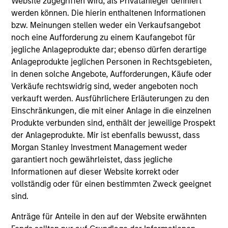
Website zugegriffen wird, als Privatanleger definiert
positive performance (for realized holdings), or will perform
werden können. Die hierin enthaltenen Informationen
well in the future (for current holdings). The trademarks and
bzw. Meinungen stellen weder ein Verkaufsangebot
service marks above are the property of their respective
noch eine Aufforderung zu einem Kaufangebot für
owners. The information on this website has not been
authorized, sponsored, or otherwise approved by such
jegliche Anlageprodukte dar; ebenso dürfen derartige
owners. By clicking on any links shown here, you agree that
Anlageprodukte jeglichen Personen in Rechtsgebieten,
you are navigating to a third party site. We are providing
in denen solche Angebote, Aufforderungen, Käufe oder
these hyperlinks to you only as a convenience and the
inclusion of any hyperlink is not and does not imply any
Verkäufe rechtswidrig sind, weder angeboten noch
endorsement, approval, investigation, verification or
verkauft werden. Ausführlichere Erläuterungen zu den
monitoring by us of any information contained in any
Einschränkungen, die mit einer Anlage in die einzelnen
hyperlinked site. In no event shall we be responsible for the
Produkte verbunden sind, enthält der jeweilige Prospekt
information contained on the site or your use of such site.
der Anlageprodukte. Mir ist ebenfalls bewusst, dass
Morgan Stanley Investment Management weder
garantiert noch gewährleistet, dass jegliche
Informationen auf dieser Website korrekt oder
vollständig oder für einen bestimmten Zweck geeignet
sind.
Anträge für Anteile in den auf der Website erwähnten