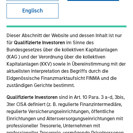
Englisch
SECTOR
Technology
Dieser Abschnitt der Website und dessen Inhalt ist nur
für
Qualifizierte Investoren
im Sinne des
Bundesgesetzes über die kollektiven Kapitalanlagen
COUNTRY
(KAG ) und der Verordnung über die kollektiven
United States
Kapitalanlagen (KKV) sowie in Übereinstimmung mit der
aktuellsten Interpretation des Begriffs durch die
Eidgenössische Finanzmarktaufsicht FINMA und die
zuständigen Gerichte bestimmt.
Invested on
Qualifizierte Investoren
sind in Art. 10 Para. 3 a-d, 3bis,
May 2013
3ter CISA definiert (z. B. regulierte Finanzintermediäre,
regulierte Versicherungseinrichtungen, öffentliche
Transaction Type
Einrichtungen und Altersversorgungseinrichtungen mit
Follow-On
professioneller Tresorerie, Unternehmen mit
professioneller Tresorerie, vermögende Privatpersonen,