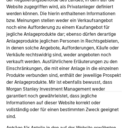
Website zugegriffen wird, als Privatanleger definiert
werden können. Die hierin enthaltenen Informationen
As of July 25, 2025. The above is provided for informational
bzw. Meinungen stellen weder ein Verkaufsangebot
and educational purposes only. There is no guarantee that
noch eine Aufforderung zu einem Kaufangebot für
the investment mentioned resulted in positive performance
(for realized holdings), or will perform well in the future (for
jegliche Anlageprodukte dar; ebenso dürfen derartige
current holdings). The trademarks and service marks above
Anlageprodukte jeglichen Personen in Rechtsgebieten,
are the property of their respective owners. The information
in denen solche Angebote, Aufforderungen, Käufe oder
on this website has not been authorized, sponsored, or
Verkäufe rechtswidrig sind, weder angeboten noch
otherwise approved by such owners. By clicking on any
links shown here, you agree that you are navigating to a
verkauft werden. Ausführlichere Erläuterungen zu den
third party site. We are providing these hyperlinks to you
Einschränkungen, die mit einer Anlage in die einzelnen
only as a convenience and the inclusion of any hyperlink is
Produkte verbunden sind, enthält der jeweilige Prospekt
not and does not imply any endorsement, approval,
der Anlageprodukte. Mir ist ebenfalls bewusst, dass
investigation, verification or monitoring by us of any
information contained in any hyperlinked site. In no event
Morgan Stanley Investment Management weder
shall we be responsible for the information contained on
garantiert noch gewährleistet, dass jegliche
the site or your use of such site.
Informationen auf dieser Website korrekt oder
vollständig oder für einen bestimmten Zweck geeignet
sind.
Anträge für Anteile in den auf der Website erwähnten