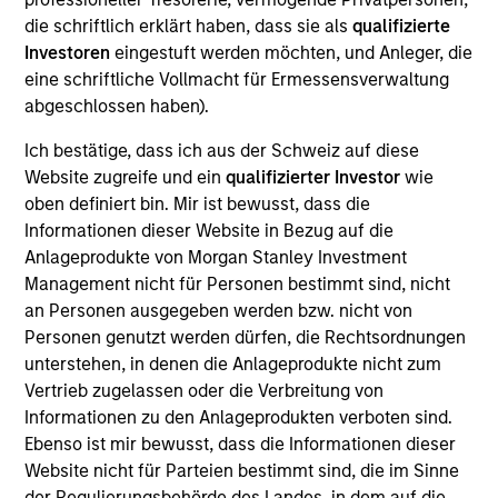
Realization Date
die schriftlich erklärt haben, dass sie als
qualifizierte
Apr 2022
Investoren
eingestuft werden möchten, und Anleger, die
eine schriftliche Vollmacht für Ermessensverwaltung
RocketLawyer is an online legal destination website
abgeschlossen haben).
for individuals and small businesses.
View Current Employment Opportunities
Ich bestätige, dass ich aus der Schweiz auf diese
Website zugreife und ein
qualifizierter Investor
wie
View Site
oben definiert bin. Mir ist bewusst, dass die
Informationen dieser Website in Bezug auf die
Board Membership
Anlageprodukte von Morgan Stanley Investment
Melissa Daniels
Management nicht für Personen bestimmt sind, nicht
an Personen ausgegeben werden bzw. nicht von
Investment Team
Personen genutzt werden dürfen, die Rechtsordnungen
Morgan Stanley Expansion Capital
unterstehen, in denen die Anlageprodukte nicht zum
Vertrieb zugelassen oder die Verbreitung von
Informationen zu den Anlageprodukten verboten sind.
Ebenso ist mir bewusst, dass die Informationen dieser
Website nicht für Parteien bestimmt sind, die im Sinne
der Regulierungsbehörde des Landes, in dem auf die