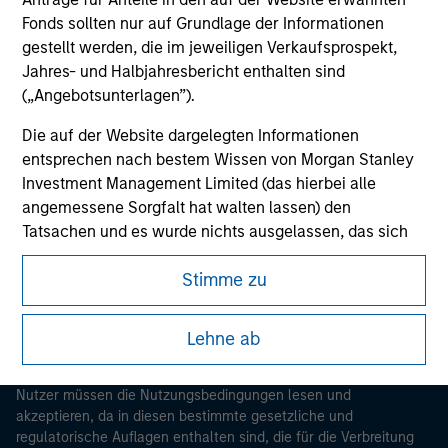
Fonds sollten nur auf Grundlage der Informationen
gestellt werden, die im jeweiligen Verkaufsprospekt,
Jahres- und Halbjahresbericht enthalten sind
(„Angebotsunterlagen”).
Die auf der Website dargelegten Informationen
entsprechen nach bestem Wissen von Morgan Stanley
Investment Management Limited (das hierbei alle
Morgan Stanley
angemessene Sorgfalt hat walten lassen) den
Morgan Stanley Careers
Tatsachen und es wurde nichts ausgelassen, das sich
auf die Bedeutung dieser Informationen auswirken
Stimme zu
könnte. Morgan Stanley Investment Management und
seine verbundenen Unternehmen haften jedoch weder
für die Richtigkeit dieser Informationen noch für Fehler
Lehne ab
oder Auslassungen durch Dritte.
Dieses Dokument ist ein Marketingdokument.
Um die Nutzung von Anlagefonds für Geldwäsche zu
Nutzer müssen die Nutzungsbedingungen lesen und
verhindern, gelten für im Finanzsektor tätige Personen
akzeptieren, da in diesen bestimmte gesetzliche und
regulatorische Auflagen enthalten sind, die für die Verbreitung
besondere Verpflichtungen. Vor diesem Hintergrund ist