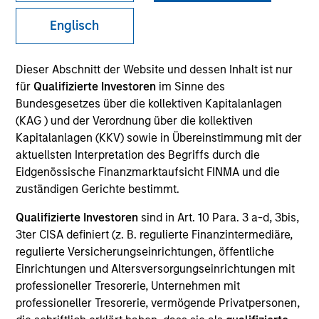
Englisch
SECTOR
Dieser Abschnitt der Website und dessen Inhalt ist nur
Healthcare
für
Qualifizierte Investoren
im Sinne des
Bundesgesetzes über die kollektiven Kapitalanlagen
(KAG ) und der Verordnung über die kollektiven
COUNTRY
Kapitalanlagen (KKV) sowie in Übereinstimmung mit der
United States
aktuellsten Interpretation des Begriffs durch die
Eidgenössische Finanzmarktaufsicht FINMA und die
zuständigen Gerichte bestimmt.
Qualifizierte Investoren
sind in Art. 10 Para. 3 a-d, 3bis,
Invested on
3ter CISA definiert (z. B. regulierte Finanzintermediäre,
May 1998
regulierte Versicherungseinrichtungen, öffentliche
Einrichtungen und Altersversorgungseinrichtungen mit
Transaction Type
professioneller Tresorerie, Unternehmen mit
Follow-On
professioneller Tresorerie, vermögende Privatpersonen,