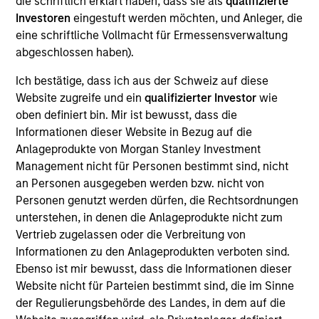
die schriftlich erklärt haben, dass sie als
qualifizierte
Realization Date
Investoren
eingestuft werden möchten, und Anleger, die
Jan 2006
eine schriftliche Vollmacht für Ermessensverwaltung
abgeschlossen haben).
Develops radiofrequency ablation devices for minimally
invasive cancer treatment. (NASDAQ:RITA), since acquired
Ich bestätige, dass ich aus der Schweiz auf diese
by AngioDynamics (NASDQ:ANGO).
Website zugreife und ein
qualifizierter Investor
wie
Investment Team
oben definiert bin. Mir ist bewusst, dass die
Morgan Stanley Expansion Capital
Informationen dieser Website in Bezug auf die
Anlageprodukte von Morgan Stanley Investment
Management nicht für Personen bestimmt sind, nicht
an Personen ausgegeben werden bzw. nicht von
Personen genutzt werden dürfen, die Rechtsordnungen
unterstehen, in denen die Anlageprodukte nicht zum
As of July 25, 2025. The above is provided for informational
Vertrieb zugelassen oder die Verbreitung von
and educational purposes only. There is no guarantee that
the investment mentioned resulted in positive performance
Informationen zu den Anlageprodukten verboten sind.
(for realized holdings), or will perform well in the future (for
Ebenso ist mir bewusst, dass die Informationen dieser
current holdings). The trademarks and service marks above
Website nicht für Parteien bestimmt sind, die im Sinne
are the property of their respective owners. The information
der Regulierungsbehörde des Landes, in dem auf die
on this website has not been authorized, sponsored, or
otherwise approved by such owners. By clicking on any