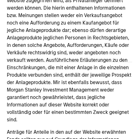
Website zugegriffen wird, als Privatanleger definiert
links shown here, you agree that you are navigating to a
werden können. Die hierin enthaltenen Informationen
third party site. We are providing these hyperlinks to you
bzw. Meinungen stellen weder ein Verkaufsangebot
only as a convenience and the inclusion of any hyperlink is
noch eine Aufforderung zu einem Kaufangebot für
not and does not imply any endorsement, approval,
investigation, verification or monitoring by us of any
jegliche Anlageprodukte dar; ebenso dürfen derartige
information contained in any hyperlinked site. In no event
Anlageprodukte jeglichen Personen in Rechtsgebieten,
shall we be responsible for the information contained on
in denen solche Angebote, Aufforderungen, Käufe oder
the site or your use of such site.
Verkäufe rechtswidrig sind, weder angeboten noch
verkauft werden. Ausführlichere Erläuterungen zu den
Einschränkungen, die mit einer Anlage in die einzelnen
Produkte verbunden sind, enthält der jeweilige Prospekt
der Anlageprodukte. Mir ist ebenfalls bewusst, dass
Morgan Stanley Investment Management weder
garantiert noch gewährleistet, dass jegliche
Informationen auf dieser Website korrekt oder
vollständig oder für einen bestimmten Zweck geeignet
sind.
Anträge für Anteile in den auf der Website erwähnten
Morgan Stanley