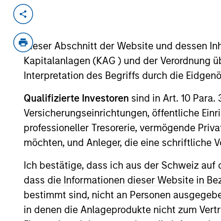
Invested on
Transacti
Aug 1998
Follo
Dieser Abschnitt der Website und dessen Inha
Provides real estate information on t
Kapitalanlagen (KAG ) und der Verordnung üb
View Site
Interpretation des Begriffs durch die Eidge
Qualifizierte Investoren
sind in Art. 10 Para.
Versicherungseinrichtungen, öffentliche Ein
As of July 25, 2025. The above is provided
resulted in positive performance (for realiz
professioneller Tresorerie, vermögende Privat
above are the property of their respective
möchten, und Anleger, die eine schriftlich
such owners. By clicking on any links shown
only as a convenience and the inclusion of 
monitoring by us of any information contain
Ich bestätige, dass ich aus der Schweiz auf 
or your use of such site.
dass die Informationen dieser Website in B
bestimmt sind, nicht an Personen ausgegebe
in denen die Anlageprodukte nicht zum Vertr