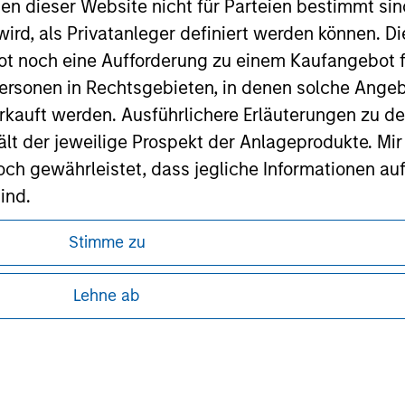
nen dieser Website nicht für Parteien bestimmt si
ley
ird, als Privatanleger definiert werden können. Di
ley Careers
t noch eine Aufforderung zu einem Kaufangebot f
ersonen in Rechtsgebieten, in denen solche Angeb
kauft werden. Ausführlichere Erläuterungen zu de
ält der jeweilige Prospekt der Anlageprodukte. Mir
 gewährleistet, dass jegliche Informationen auf 
ind.
rwähnten Fonds sollten nur auf Grundlage der Info
Stimme zu
ren, da in diesen bestimmte gesetzliche und
icht enthalten sind („Angebotsunterlagen”).
tung von Informationen zu den Anlageprodukten
Lehne ab
onen entsprechen nach bestem Wissen von Morgan
walten lassen) den Tatsachen und es wurde nichts
 unter Umständen nicht in allen
rgan Stanley Investment Management und seine v
zelheiten können aus unseren
en noch für Fehler oder Auslassungen durch Dritte.