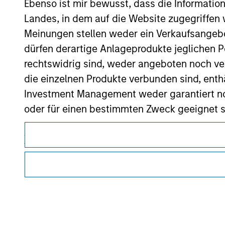
Ebenso ist mir bewusst, dass die Informatio
Morgan Stan
Landes, in dem auf die Website zugegriffen w
Morgan Stan
Meinungen stellen weder ein Verkaufsangebo
dürfen derartige Anlageprodukte jeglichen P
rechtswidrig sind, weder angeboten noch ver
die einzelnen Produkte verbunden sind, enth
Investment Management weder garantiert noch
oder für einen bestimmten Zweck geeignet s
Dieses Dokument ist ein Marketingdokument.
Anträge für Anteile in den auf der Website e
Nutzer müssen die Nutzungsbedingungen lesen und akzeptie
Verkaufsprospekt, Jahres- und Halbjahresber
regulatorische Auflagen enthalten sind, die für die Verbrei
von Morgan Stanley Investment Management gelten.
Die auf der Website dargelegten Informati
(das hierbei alle angemessene Sorgfalt hat 
Die auf dieser Website beschriebenen Dienstleistungen sind
dieser Informationen auswirken könnte. Mo
Rechtsgebieten oder für alle Kunden verfügbar. Weitere Ein
Nutzungsbedingungen entnommen werden.
weder für die Richtigkeit dieser Information