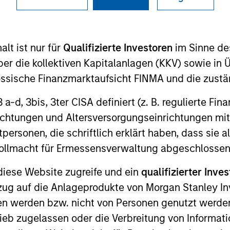
I
on Type
Realization Date
M
w-On
Jan 2000
lt ist nur für
Qualifizierte Investoren
im Sinne de
he internet.
er die kollektiven Kapitalanlagen (KKV) sowie in 
nössische Finanzmarktaufsicht FINMA und die zust
 3 a-d, 3bis, 3ter CISA definiert (z. B. regulierte Fi
richtungen und Altersversorgungseinrichtungen mit
 for informational and educational purposes only. There is no 
ed holdings), or will perform well in the future (for current ho
personen, die schriftlich erklärt haben, dass sie a
 owners. The information on this website has not been authori
e Vollmacht für Ermessensverwaltung abgeschlossen
 here, you agree that you are navigating to a third party site.
any hyperlink is not and does not imply any endorsement, appro
ed in any hyperlinked site. In no event shall we be responsible
diese Website zugreife und ein
qualifizierter Inves
ezug auf die Anlageprodukte von Morgan Stanley 
n werden bzw. nicht von Personen genutzt werden
ieb zugelassen oder die Verbreitung von Informat