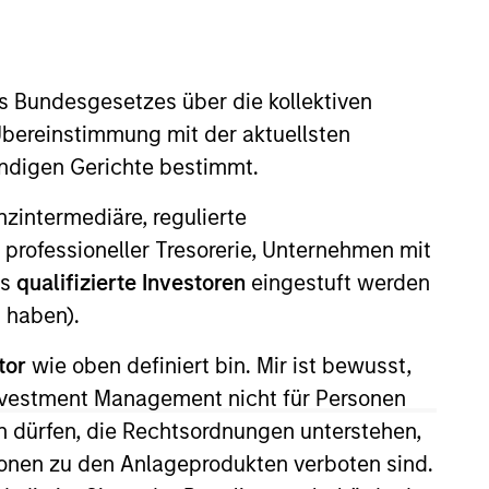
nvestment Team
organ Stanley Expansion Capital
s Bundesgesetzes über die kollektiven
Übereinstimmung mit der aktuellsten
ändigen Gerichte bestimmt.
nanzintermediäre, regulierte
 professioneller Tresorerie, Unternehmen mit
guarantee that the investment mentioned
ldings). The trademarks and service marks
ls
qualifizierte Investoren
eingestuft werden
zed, sponsored, or otherwise approved by
 haben).
 We are providing these hyperlinks to you
val, investigation, verification or
 for the information contained on the site
tor
wie oben definiert bin. Mir ist bewusst,
Investment Management nicht für Personen
 dürfen, die Rechtsordnungen unterstehen,
ionen zu den Anlageprodukten verboten sind.