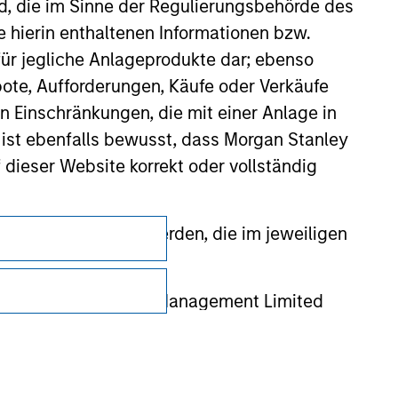
nd, die im Sinne der Regulierungsbehörde des
e hierin enthaltenen Informationen bzw.
ür jegliche Anlageprodukte dar; ebenso
ote, Aufforderungen, Käufe oder Verkäufe
n Einschränkungen, die mit einer Anlage in
 ist ebenfalls bewusst, dass Morgan Stanley
dieser Website korrekt oder vollständig
Datenschutz
rmationen gestellt werden, die im jeweiligen
Your Privacy Choices
 Stanley Investment Management Limited
Nutzungsbedingungen
 ausgelassen, das sich auf die Bedeutung
erbundenen Unternehmen haften jedoch